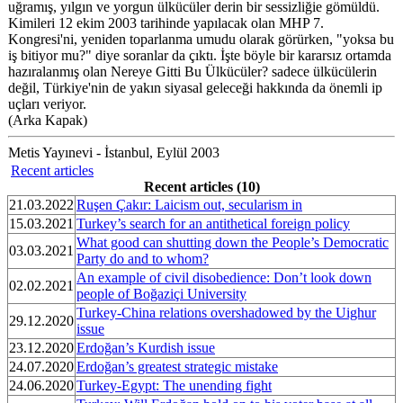
uğramış, yılgın ve yorgun ülkücüler derin bir sessizliğie gömüldü.
Kimileri 12 ekim 2003 tarihinde yapılacak olan MHP 7.
Kongresi'ni, yeniden toparlanma umudu olarak görürken, "yoksa bu
iş bitiyor mu?" diye soranlar da çıktı. İşte böyle bir kararsız ortamda
hazıralanmış olan Nereye Gitti Bu Ülkücüler? sadece ülkücülerin
değil, Türkiye'nin de yakın siyasal geleceği hakkında da önemli ip
uçları veriyor.
(Arka Kapak)
Metis Yayınevi - İstanbul, Eylül 2003
Recent articles
Recent articles (10)
21.03.2022
Ruşen Çakır: Laicism out, secularism in
15.03.2021
Turkey’s search for an antithetical foreign policy
What good can shutting down the People’s Democratic
03.03.2021
Party do and to whom?
An example of civil disobedience: Don’t look down
02.02.2021
people of Boğaziçi University
Turkey-China relations overshadowed by the Uighur
29.12.2020
issue
23.12.2020
Erdoğan’s Kurdish issue
24.07.2020
Erdoğan’s greatest strategic mistake
24.06.2020
Turkey-Egypt: The unending fight