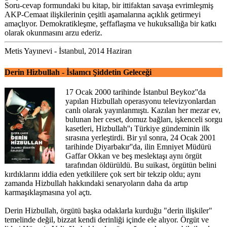
Soru-cevap formundaki bu kitap, bir ittifaktan savaşa evrimleşmiş
AKP-Cemaat ilişkilerinin çeşitli aşamalarına açıklık getirmeyi
amaçlıyor. Demokratikleşme, şeffaflaşma ve hukuksallığa bir katkı
olarak okunmasını arzu ederiz.
Metis Yayınevi - İstanbul, 2014 Haziran
Derin Hizbullah - İslamcı Şiddetin Geleceği
17 Ocak 2000 tarihinde İstanbul Beykoz''da
yapılan Hizbullah operasyonu televizyonlardan
canlı olarak yayınlanmıştı. Kazılan her mezar ev,
bulunan her ceset, domuz bağları, işkenceli sorgu
kasetleri, Hizbullah''ı Türkiye gündeminin ilk
sırasına yerleştirdi. Bir yıl sonra, 24 Ocak 2001
tarihinde Diyarbakır''da, ilin Emniyet Müdürü
Gaffar Okkan ve beş meslektaşı aynı örgüt
tarafından öldürüldü. Bu suikast, örgütün belini
kırdıklarını iddia eden yetkililere çok sert bir tekzip oldu; aynı
zamanda Hizbullah hakkındaki senaryoların daha da artıp
karmaşıklaşmasına yol açtı.
Derin Hizbullah, örgütü başka odaklarla kurduğu "derin ilişkiler"
temelinde değil, bizzat kendi derinliği içinde ele alıyor. Örgüt ve