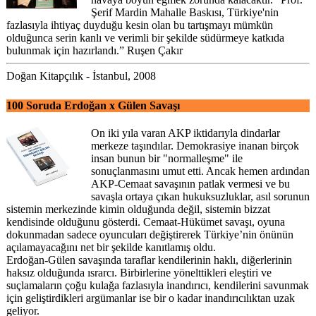
Şerif Mardin Mahalle Baskısı, Türkiye'nin
fazlasıyla ihtiyaç duyduğu kesin olan bu tartışmayı mümkün
olduğunca serin kanlı ve verimli bir şekilde südürmeye katkıda
bulunmak için hazırlandı.” Ruşen Çakır
Doğan Kitapçılık - İstanbul, 2008
100 Soruda Erdoğan x Gülen Savaşı
On iki yıla varan AKP iktidarıyla dindarlar
merkeze taşındılar. Demokrasiye inanan birçok
insan bunun bir "normalleşme" ile
sonuçlanmasını umut etti. Ancak hemen ardından
AKP-Cemaat savaşının patlak vermesi ve bu
savaşla ortaya çıkan hukuksuzluklar, asıl sorunun
sistemin merkezinde kimin olduğunda değil, sistemin bizzat
kendisinde olduğunu gösterdi. Cemaat-Hükümet savaşı, oyuna
dokunmadan sadece oyuncuları değiştirerek Türkiye’nin önünün
açılamayacağını net bir şekilde kanıtlamış oldu.
Erdoğan-Gülen savaşında taraflar kendilerinin haklı, diğerlerinin
haksız olduğunda ısrarcı. Birbirlerine yönelttikleri eleştiri ve
suçlamaların çoğu kulağa fazlasıyla inandırıcı, kendilerini savunmak
için geliştirdikleri argümanlar ise bir o kadar inandırıcılıktan uzak
geliyor.