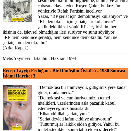
kesimden okuru bir bilgilenme, tanıma ve anlama
çabasına davet eden Ruşen Çakır, bu kez tüm
yönleriyle Refah Partisini inceliyor.
Yazar, "RP şeriat için demokrasiyi kullanıyor" ve
"RP demokrasi için şeriatçıları kullanıyor"
şeklindeki iki zıt yönlü RP eleştirisinin, her
ikisinin de, işlevsel olmadığını ileri sürüyor ve şunu söylüyor:
"RP hem kendince şeriatçı, hem kendince demokrattır. Yani ne
şeriatçı, ne demokrattır."
(Arka Kapak)
Metis Yayınevi - İstanbul, Haziran 1994
Recep Tayyip Erdoğan - Bir Dönüşüm Öyküsü - 1980 Sonrası
İslami Hareket 3
"Demokrasi bir tramvaydır, gittiğimiz yere kadar
gider, orada ineriz."
"Demokrasi ve cumhuriyetimizin temel
nitelikleri, üzerlerinden asla pazarlık kabul
edemeyeceğimiz hususlardır."
"Elhamdülillah şeriatçıyım."
"Şeriat devleti lafını ciddiye almıyorum"
"Tutturmuşlar laiklik elden gidiyor. Yahu, bu
millet istedikten sonra tabii elden gidecek!"