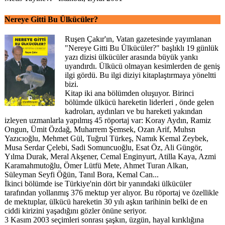
Nereye Gitti Bu Ülkücüler?
Ruşen Çakır'ın, Vatan gazetesinde yayımlanan
"Nereye Gitti Bu Ülkücüler?" başlıklı 19 günlük
yazı dizisi ülkücüler arasında büyük yankı
uyandırdı. Ülkücü olmayan kesimlerden de geniş
ilgi gördü. Bu ilgi diziyi kitaplaştırmaya yöneltti
bizi.
Kitap iki ana bölümden oluşuyor. Birinci
bölümde ülkücü hareketin liderleri , önde gelen
kadroları, aydınları ve bu hareketi yakından
izleyen uzmanlarla yapılmış 45 röportaj var: Koray Aydın, Ramiz
Ongun, Ümit Özdağ, Muharrem Şemsek, Ozan Arif, Muhsn
Yazıcıoğlu, Mehmet Gül, Tuğrul Türkeş, Namık Kemal Zeybek,
Musa Serdar Çelebi, Sadi Somuncuoğlu, Esat Öz, Ali Güngör,
Yılma Durak, Meral Akşener, Cemal Enginyurt, Atilla Kaya, Azmi
Karamahmutoğlu, Ömer Lütfü Mete, Ahmet Turan Alkan,
Süleyman Seyfi Öğün, Tanıl Bora, Kemal Can...
İkinci bölümde ise Türkiye'nin dört bir yanındaki ülkücüler
tarafından yollanmış 376 mektup yer alıyor. Bu röportaj ve özellikle
de mektuplar, ülkücü hareketin 30 yılı aşkın tarihinin belki de en
ciddi kirizini yaşadığını gözler önüne seriyor.
3 Kasım 2003 seçimleri sonrası şaşkın, üzgün, hayal kırıklığına