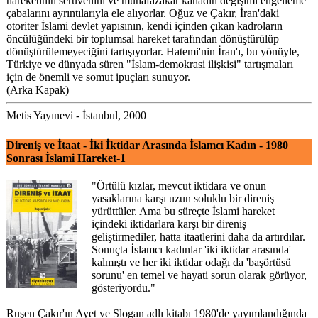
hareketinin serüvenini ve muhafazakar kanadın değişimi engelleme
çabalarını ayrıntılarıyla ele alıyorlar. Oğuz ve Çakır, İran'daki
otoriter İslami devlet yapısının, kendi içinden çıkan kadroların
öncülüğündeki bir toplumsal hareket tarafından dönüştürülüp
dönüştürülemeyeciğini tartışıyorlar. Hatemi'nin İran'ı, bu yönüyle,
Türkiye ve dünyada süren "İslam-demokrasi ilişkisi" tartışmaları
için de önemli ve somut ipuçları sunuyor.
(Arka Kapak)
Metis Yayınevi - İstanbul, 2000
Direniş ve İtaat - İki İktidar Arasında İslamcı Kadın - 1980
Sonrası İslami Hareket-1
"Örtülü kızlar, mevcut iktidara ve onun
yasaklarına karşı uzun soluklu bir direniş
yürüttüler. Ama bu süreçte İslami hareket
içindeki iktidarlara karşı bir direniş
geliştirmediler, hatta itaatlerini daha da artırdılar.
Sonuçta İslamcı kadınlar 'iki iktidar arasında'
kalmıştı ve her iki iktidar odağı da 'başörtüsü
sorunu' en temel ve hayati sorun olarak görüyor,
gösteriyordu."
Ruşen Çakır'ın Ayet ve Slogan adlı kitabı 1980'de yayımlandığında