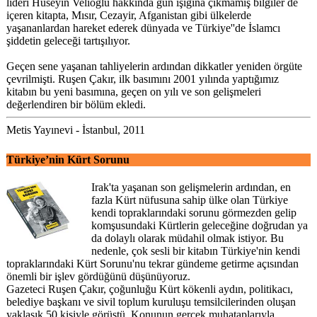
lideri Hüseyin Velioğlu hakkında gün ışığına çıkmamış bilgiler de
içeren kitapta, Mısır, Cezayir, Afganistan gibi ülkelerde
yaşananlardan hareket ederek dünyada ve Türkiye''de İslamcı
şiddetin geleceği tartışılıyor.
Geçen sene yaşanan tahliyelerin ardından dikkatler yeniden örgüte
çevrilmişti. Ruşen Çakır, ilk basımını 2001 yılında yaptığımız
kitabın bu yeni basımına, geçen on yılı ve son gelişmeleri
değerlendiren bir bölüm ekledi.
Metis Yayınevi - İstanbul, 2011
Türkiye’nin Kürt Sorunu
Irak'ta yaşanan son gelişmelerin ardından, en
fazla Kürt nüfusuna sahip ülke olan Türkiye
kendi topraklarındaki sorunu görmezden gelip
komşusundaki Kürtlerin geleceğine doğrudan ya
da dolaylı olarak müdahil olmak istiyor. Bu
nedenle, çok sesli bir kitabın Türkiye'nin kendi
topraklarındaki Kürt Sorunu'nu tekrar gündeme getirme açısından
önemli bir işlev gördüğünü düşünüyoruz.
Gazeteci Ruşen Çakır, çoğunluğu Kürt kökenli aydın, politikacı,
belediye başkanı ve sivil toplum kuruluşu temsilcilerinden oluşan
yaklaşık 50 kişiyle görüştü. Konunun gerçek muhataplarıyla