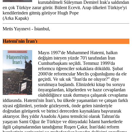
kurutabilmeli Süleyman Demirel Irak'a saldırıdan
en çok Türkiye zarar görür. Bülent Ecevit. Arap ülkeleri Türkiye'yi
kendilerinden gitmiş görüyor Hugh Pope
(Arka Kapak)
Metis Yayınevi - İstanbul,
Hatemi'nin İran'ı
Mayıs 1997'de Muhammed Hatemi, halkın
değişim isteyen yüzde 70'i tarafından İran
Cumhurbaşkanı seçildi. Temmuz 1999'da
reformcu öğrenciler sokaklara döküldü. Şubat
2000'de reformcular Meclis çoğunluğunu da ele
geçirdi. Ve sık sık "İran'da ne oluyor?" diye
sorulmaya başlandı. Elinizdeki kitap bu soruyu
önyargılardan, klişelerden ve hazır cevaplardan
olabildiğince uzak durmaya çalışarak cevaplama
iddiasında. Hatemi'nin İran'ı, bu ülkede yaşananları ve çatışan farklı
siyasi eğilimleri, yerinde gözleyerek, önde gelen isimleriyle
doğrudan görüşerek ve birinci dereceden kaynaklara başvurarak
aktarıyor. Beş yıldır Anadolu Ajansı temsilcisi olarak Tahran'da
yaşayan Sami Oğuz ile Türkiye ve dünyadaki İslami hareketlerle
ilgili çalışmalarından tanıdığımız Ruşen Çakır, İran'daki reform