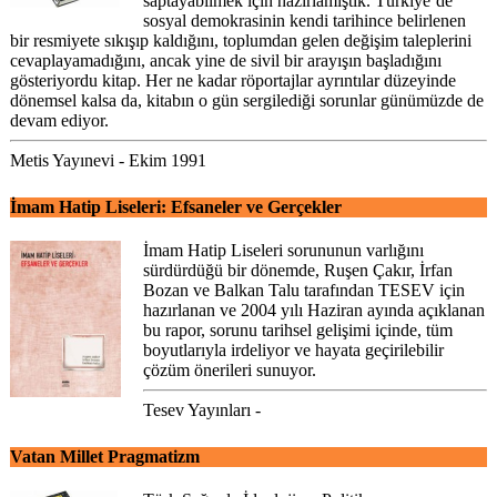
saptayabilmek için hazırlamıştık. Türkiye’de
sosyal demokrasinin kendi tarihince belirlenen
bir resmiyete sıkışıp kaldığını, toplumdan gelen değişim taleplerini
cevaplayamadığını, ancak yine de sivil bir arayışın başladığını
gösteriyordu kitap. Her ne kadar röportajlar ayrıntılar düzeyinde
dönemsel kalsa da, kitabın o gün sergilediği sorunlar günümüzde de
devam ediyor.
Metis Yayınevi - Ekim 1991
İmam Hatip Liseleri: Efsaneler ve Gerçekler
İmam Hatip Liseleri sorununun varlığını
sürdürdüğü bir dönemde, Ruşen Çakır, İrfan
Bozan ve Balkan Talu tarafından TESEV için
hazırlanan ve 2004 yılı Haziran ayında açıklanan
bu rapor, sorunu tarihsel gelişimi içinde, tüm
boyutlarıyla irdeliyor ve hayata geçirilebilir
çözüm önerileri sunuyor.
Tesev Yayınları -
Vatan Millet Pragmatizm