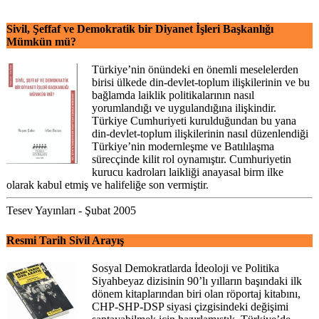
Sivil, Şeffaf ve Demokratik bir Diyanet İşleri Başkanlığı
Mümkün mü?
Türkiye’nin önündeki en önemli meselelerden
birisi ülkede din-devlet-toplum ilişkilerinin ve bu
bağlamda laiklik politikalarının nasıl
yorumlandığı ve uygulandığına ilişkindir.
Türkiye Cumhuriyeti kurulduğundan bu yana
din-devlet-toplum ilişkilerinin nasıl düzenlendiği
Türkiye’nin modernleşme ve Batılılaşma
sürecçinde kilit rol oynamıştır. Cumhuriyetin
kurucu kadroları laikliği anayasal birm ilke
olarak kabul etmiş ve halifeliğe son vermiştir.
Tesev Yayınları - Şubat 2005
Resmi Tarih Sivil Arayış
Sosyal Demokratlarda İdeoloji ve Politika
Siyahbeyaz dizisinin 90’lı yılların başındaki ilk
dönem kitaplarından biri olan röportaj kitabını,
CHP-SHP-DSP siyasi çizgisindeki değişimi