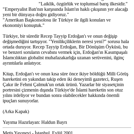
"Laiklik, özgürlük ve toplumsal barış ilkesidir."
"Emperyalist Batı'nın karşısında İslam'ın haklı çıkışının yer alacağı
yeni bir dünyaya doğru gidiyoruz."
"Amerikan Başkonsolosu ile Türkiye ile ilgili konuları ve
ekonomiyi konuştuk."
Türkiye, bir süredir Recep Tayyip Erdoğan'ı ve onun değişip
değişmediğini tartışıyor. "Yenilikçiliklerin neresi yeni?" sorusu hala
ortada duruyor. Recep Tayyip Erdoğan, Bir Dönüşüm Öyküsü, bu
ve benzeri soruların cevabını vermek için, Erdoğan'ın Kasımpaşalı
İslamcılıktan globalist muhafazakarlığa uzanan serüvenini, ilginç
ayrıntılarla anlatıyor.
Kitap, Erdoğan'ı ve onun kısa süre önce ikiye böldüğü Milli Görüş
hareketini en yakından takip eden iki deneyimli gazeteci, Ruşen
Çakır ile Fehmi Çalmuk'un ortak ürünü. Yazarlar bir siyasetçinin
portresini çizmenin dışında Türkiye'de İslami hareketin son otuz
yılını irdeliyor ve bundan sonra olabilecekler hakkında önemli
ipuçları sunuyorlar.
(Arka Kapak)
Yayıma Hazırlayan: Haldun Bayrı
Metis Yayınevi - İstanbul, Eylül 2001