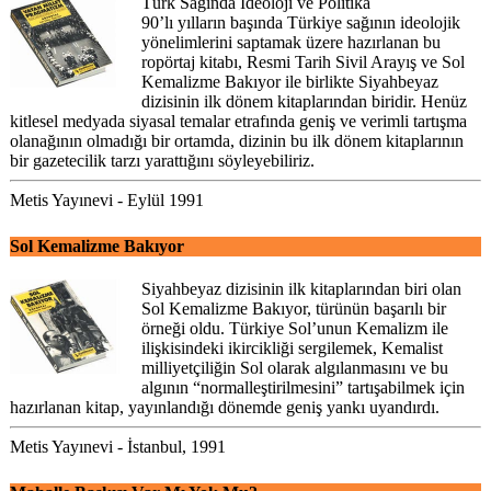
Türk Sağında İdeoloji ve Politika
90’lı yılların başında Türkiye sağının ideolojik
yönelimlerini saptamak üzere hazırlanan bu
ropörtaj kitabı, Resmi Tarih Sivil Arayış ve Sol
Kemalizme Bakıyor ile birlikte Siyahbeyaz
dizisinin ilk dönem kitaplarından biridir. Henüz
kitlesel medyada siyasal temalar etrafında geniş ve verimli tartışma
olanağının olmadığı bir ortamda, dizinin bu ilk dönem kitaplarının
bir gazetecilik tarzı yarattığını söyleyebiliriz.
Metis Yayınevi - Eylül 1991
Sol Kemalizme Bakıyor
Siyahbeyaz dizisinin ilk kitaplarından biri olan
Sol Kemalizme Bakıyor, türünün başarılı bir
örneği oldu. Türkiye Sol’unun Kemalizm ile
ilişkisindeki ikircikliği sergilemek, Kemalist
milliyetçiliğin Sol olarak algılanmasını ve bu
algının “normalleştirilmesini” tartışabilmek için
hazırlanan kitap, yayınlandığı dönemde geniş yankı uyandırdı.
Metis Yayınevi - İstanbul, 1991