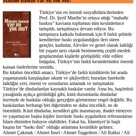
Mahalle Baskısı Var Mı Yok Mu?
Türkiye’nin en önemli sosyalbilimcilerinden
Prof. Dr. Şerif Mardin’in ortaya attığı “mahalle
baskısı” kavramı toplumun tüm kesimlerince
tartışıldı, tartışılmaya devam ediyor. Bu
tartışmaya katkıda bulunmak için 8 farklı şehirde
kendilerine baskı uygulandığını ileri süren
gençler, kadınlar, Aleviler ve genel olarak laikliği
bir yaşam tarzı olarak benimsemiş çeşitli meslek
gruplarından kişilerle görüşüldü; elde edilen
bulgular, Türkiye’nin farklı kesimlerinden önemli
kanaat önderlerine soruldu.
Bu kitabın öncelikli amacı, Türkiye’de farklı kimliklerin bir arada
yaşamasında karşılaşılan sıkıntı ve şikâyetleri; buradan hareketle
laikliğin yeri, önemi ve sorunlarını anlamak ve tartışmaktır.
Türkiye’de dindarlardan kaynaklı baskılar vardır. Ama bu, başörtüsü
yasağında açıkça görüldüğü gibi, kimi durumlarda dindarlar
üzerinde de baskılar olduğu gerçeğini görmemize engel değildir. Bu
baskılardan herhangi biri diğerinden ne daha öncelikli, ne de
önemlidir. Kimi dindarlar, kendileri gibi inanmayan, ibadet etmeyen
ve yaşamayan başka kişiler üzerinde baskı uygularken referanslarını
İslam dininden buluyor olabilirler. Fakat bu, İslamiyet’in başlı
başına bir “baskı dini” olduğu anlamına kesinlikle gelmez.
Ahmet Çakmak / Ahmet İnsel / Ahmet Taşgetiren / Ali Balkız / Ali