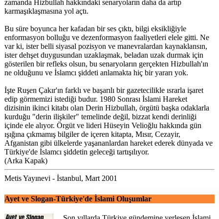
zamanda Hizbullah hakkındaki senaryoların daha da artıp
karmaşıklaşmasına yol açtı.
Bu süre boyunca her kafadan bir ses çıktı, bilgi eksikliğiyle
enformasyon bolluğu ve dezenformasyon faaliyetleri elele gitti. Ne
var ki, ister belli siyasal pozisyon ve manevralardan kaynaklansın,
ister dehşet duygusundan uzaklaşmak, beladan uzak durmak için
gösterilen bir refleks olsun, bu senaryoların gerçekten Hizbullah'ın
ne olduğunu ve İslamcı şiddeti anlamakta hiç bir yararı yok.
İşte Ruşen Çakır'ın farklı ve başarılı bir gazetecilikle ısrarla işaret
edip görmemizi istediği budur. 1980 Sonrası İslami Hareket
dizisinin ikinci kitabı olan Derin Hizbullah, örgütü başka odaklarla
kurduğu "derin ilişkiler" temelinde değil, bizzat kendi derinliği
içinde ele alıyor. Örgüt ve lideri Hüseyin Velioğlu hakkında gün
ışığına çıkmamış bilgiler de içeren kitapta, Mısır, Cezayir,
Afganistan gibi ülkelerde yaşananlardan hareket ederek dünyada ve
Türkiye'de İslamcı şiddetin geleceği tartışılıyor.
(Arka Kapak)
Metis Yayınevi - İstanbul, Mart 2001
Ayet ve Slogan-Türkiye'de İslami Oluşumlar
Son yıllarda Türkiye gündemine yerleşen İslami