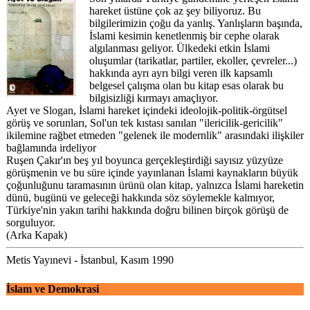
hareket üstüne çok az şey biliyoruz. Bu
bilgilerimizin çoğu da yanlış. Yanlışların başında,
İslami kesimin kenetlenmiş bir cephe olarak
algılanması geliyor. Ülkedeki etkin İslami
oluşumlar (tarikatlar, partiler, ekoller, çevreler...)
hakkında ayrı ayrı bilgi veren ilk kapsamlı
belgesel çalışma olan bu kitap esas olarak bu
bilgisizliği kırmayı amaçlıyor.
Ayet ve Slogan, İslami hareket içindeki ideolojik-politik-örgütsel
görüş ve sorunları, Sol'un tek kıstası sanılan "ilericilik-gericilik"
ikilemine rağbet etmeden "gelenek ile modernlik" arasındaki ilişkiler
bağlamında irdeliyor
Ruşen Çakır'ın beş yıl boyunca gerçekleştirdiği sayısız yüzyüze
görüşmenin ve bu süre içinde yayınlanan İslami kaynakların büyük
çoğunluğunu taramasının ürünü olan kitap, yalnızca İslami hareketin
dünü, bugünü ve geleceği hakkında söz söylemekle kalmıyor,
Türkiye'nin yakın tarihi hakkında doğru bilinen birçok görüşü de
sorguluyor.
(Arka Kapak)
Metis Yayınevi - İstanbul, Kasım 1990
İslam ve Demokrasi