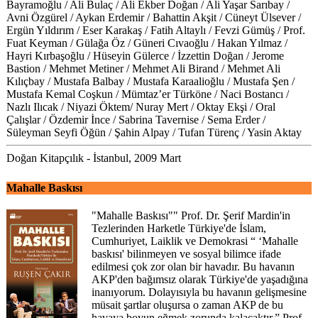
Bayramoğlu / Ali Bulaç / Ali Ekber Doğan / Ali Yaşar Sarıbay /
Avni Özgürel / Aykan Erdemir / Bahattin Akşit / Cüneyt Ülsever /
Ergün Yıldırım / Eser Karakaş / Fatih Altaylı / Fevzi Gümüş / Prof.
Fuat Keyman / Gülağa Öz / Güneri Cıvaoğlu / Hakan Yılmaz /
Hayri Kırbaşoğlu / Hüseyin Gülerce / İzzettin Doğan / Jerome
Bastion / Mehmet Metiner / Mehmet Ali Birand / Mehmet Ali
Kılıçbay / Mustafa Balbay / Mustafa Karaalioğlu / Mustafa Şen /
Mustafa Kemal Coşkun / Mümtaz’er Türköne / Naci Bostancı /
Nazlı Ilıcak / Niyazi Öktem/ Nuray Mert / Oktay Ekşi / Oral
Çalışlar / Özdemir İnce / Sabrina Tavernise / Sema Erder /
Süleyman Seyfi Öğün / Şahin Alpay / Tufan Türenç / Yasin Aktay
Doğan Kitapçılık - İstanbul, 2009 Mart
Mahalle Baskısı
"Mahalle Baskısı"" Prof. Dr. Şerif Mardin'in
Tezlerinden Harketle Türkiye'de İslam,
Cumhuriyet, Laiklik ve Demokrasi “ ‘Mahalle
baskısı' bilinmeyen ve sosyal bilimce ifade
edilmesi çok zor olan bir havadır. Bu havanın
AKP'den bağımsız olarak Türkiye'de yaşadığına
inanıyorum. Dolayısıyla bu havanın gelişmesine
müsait şartlar oluşursa o zaman AKP de bu
havaya boyun eğmek zorunda kalacaktır.” Prof.