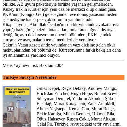
birlikte, AB uyum paketleriyle birlikte yaşanan gelişmelerden,
Kuzey Irak'ın Kürtler için yeni cazibe merkezi olup olmadığına,
PKK'nın (Kongra-Gel) geleceğinden eve dönüş yasasının neden
işlemediğine kadar pek çok sorunun yanıtını aradı.
Kitapta ayrıca, Abdullah Öcalan'ın son bir yıl içinde avukatlarıyla
yaptığı bazı görüşmelerin tutanakları, onlar aracılığıyla dışarıya
ilettiği üç ayrı deklarasyonun önemli bölümleri, PKK içindeki
tartışma ve ayrışmaların temel metinleri de yer alıyor.
Çakır'ın Vatan gazetesinde yayımlanan yazı dizisine gelen okur
mektuplarından bir bölümü de, Kürt sorununa farklı bakışları daha
iyi anlamamıza yardımcı oluyor.
Metis Yayınevi - ist, Haziran 2004
Türkiye Savaşın Neresinde?
Gilles Kepel, Regis Debray, Andrew Mango,
Erich Jan Zurcher, Hugh Hope, Bülent Ecevit,
Süleyman Demirel, Yıldırım Akbulut, Şükrü
Elekdağ, Murat Karayalçın, Zafer Arapkirli,
Ahmet Yeşiştepe, Kemal Can, Murat Belge,
Bekir Karlığa, Mithat Bereket, Hikmet Bila,
Oğuz Haksever, Ruşen Çakır, Murat Akgün,
Celal Pir. Türkiye, Avrupa'daki terör yuvalarını