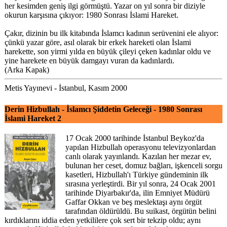
her kesimden geniş ilgi görmüştü. Yazar on yıl sonra bir diziyle
okurun karşısına çıkıyor: 1980 Sonrası İslami Hareket.
Çakır, dizinin bu ilk kitabında İslamcı kadının serüvenini ele alıyor:
çünkü yazar göre, asıl olarak bir erkek hareketi olan İslami
harekette, son yirmi yılda en büyük çileyi çeken kadınlar oldu ve
yine harekete en büyük damgayı vuran da kadınlardı.
(Arka Kapak)
Metis Yayınevi - İstanbul, Kasım 2000
Derin Hizbullah - İslamcı Şiddetin Geleceği - 1980 Sonrası
İslami Hareket 2
17 Ocak 2000 tarihinde İstanbul Beykoz'da
yapılan Hizbullah operasyonu televizyonlardan
canlı olarak yayınlandı. Kazılan her mezar ev,
bulunan her ceset, domuz bağları, işkenceli sorgu
kasetleri, Hizbullah'ı Türkiye gündeminin ilk
sırasına yerleştirdi. Bir yıl sonra, 24 Ocak 2001
tarihinde Diyarbakır'da, ilin Emniyet Müdürü
Gaffar Okkan ve beş meslektaşı aynı örgüt
tarafından öldürüldü. Bu suikast, örgütün belini
kırdıklarını iddia eden yetkililere çok sert bir tekzip oldu; aynı