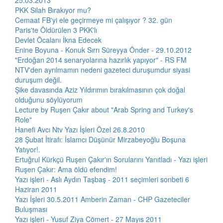
25.03.2013
PKK Silah Bırakıyor mu?
Cemaat FB'yi ele geçirmeye mi çalışıyor ? 32. gün
Paris'te Öldürülen 3 PKK'lı
Devlet Öcalanı İkna Edecek
Enine Boyuna - Konuk Sırrı Süreyya Önder - 29.10.2012
"Erdoğan 2014 senaryolarına hazırlık yapıyor" - RS FM
NTV'den ayrılmamın nedeni gazeteci duruşumdur siyasi
duruşum değil.
Şike davasında Aziz Yıldırımın bırakılmasının çok doğal
olduğunu söylüyorum
Lecture by Ruşen Çakır about "Arab Spring and Turkey's
Role"
Hanefi Avcı Ntv Yazı İşleri Özel 26.8.2010
28 Şubat İtirafı: İslamcı Düşünür Mirzabeyoğlu Boşuna
Yatıyor!.
Ertuğrul Kürkçü Ruşen Çakır'ın Sorularını Yanıtladı - Yazı işleri
Ruşen Çakır: Ama öldü efendim!
Yazı işleri - Aslı Aydın Taşbaş - 2011 seçimleri sonbeti 6
Haziran 2011
Yazı İşleri 30.5.2011 Amberin Zaman - CHP Gazeteciler
Buluşması
Yazı işleri - Yusuf Ziya Cömert - 27 Mayıs 2011