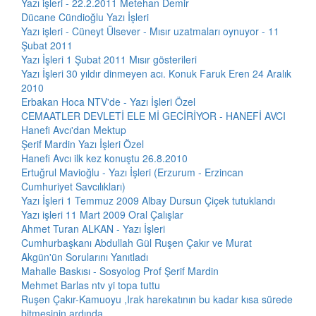
Yazı işleri - 22.2.2011 Metehan Demir
Dücane Cündioğlu Yazı İşleri
Yazı işleri - Cüneyt Ülsever - Mısır uzatmaları oynuyor - 11
Şubat 2011
Yazı İşleri 1 Şubat 2011 Mısır gösterileri
Yazı İşleri 30 yıldır dinmeyen acı. Konuk Faruk Eren 24 Aralık
2010
Erbakan Hoca NTV'de - Yazı İşleri Özel
CEMAATLER DEVLETİ ELE Mİ GECİRİYOR - HANEFİ AVCI
Hanefi Avcı'dan Mektup
Şerif Mardin Yazı İşleri Özel
Hanefi Avcı ilk kez konuştu 26.8.2010
Ertuğrul Mavioğlu - Yazı İşleri (Erzurum - Erzincan
Cumhuriyet Savcılıkları)
Yazı İşleri 1 Temmuz 2009 Albay Dursun Çiçek tutuklandı
Yazı işleri 11 Mart 2009 Oral Çalışlar
Ahmet Turan ALKAN - Yazı İşleri
Cumhurbaşkanı Abdullah Gül Ruşen Çakır ve Murat
Akgün'ün Sorularını Yanıtladı
Mahalle Baskısı - Sosyolog Prof Şerif Mardin
Mehmet Barlas ntv yi topa tuttu
Ruşen Çakır-Kamuoyu ,Irak harekatının bu kadar kısa sürede
bitmesinin ardında