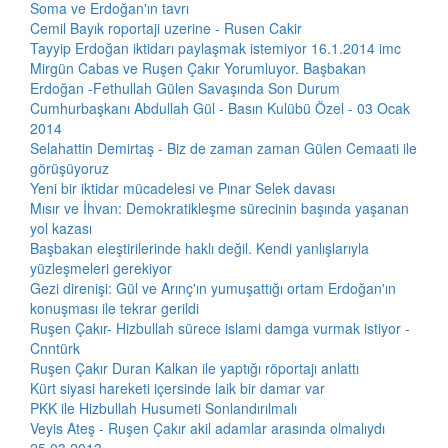
Soma ve Erdoğan'ın tavrı
Cemil Bayık roportaji uzerine - Rusen Cakir
Tayyip Erdoğan iktidarı paylaşmak istemiyor 16.1.2014 imc
Mirgün Cabas ve Ruşen Çakır Yorumluyor. Başbakan
Erdoğan -Fethullah Gülen Savaşında Son Durum
Cumhurbaşkanı Abdullah Gül - Basın Kulübü Özel - 03 Ocak
2014
Selahattin Demirtaş - Biz de zaman zaman Gülen Cemaati ile
görüşüyoruz
Yeni bir iktidar mücadelesi ve Pınar Selek davası
Mısır ve İhvan: Demokratikleşme sürecinin başında yaşanan
yol kazası
Başbakan eleştirilerinde haklı değil. Kendi yanlışlarıyla
yüzleşmeleri gerekiyor
Gezi direnişi: Gül ve Arınç'ın yumuşattığı ortam Erdoğan'ın
konuşması ile tekrar gerildi
Ruşen Çakır- Hizbullah sürece islami damga vurmak istiyor -
Cnntürk
Ruşen Çakır Duran Kalkan ile yaptığı röportajı anlattı
Kürt siyasi hareketi içersinde laik bir damar var
PKK ile Hizbullah Husumeti Sonlandırılmalı
Veyis Ateş - Ruşen Çakır akil adamlar arasında olmalıydı