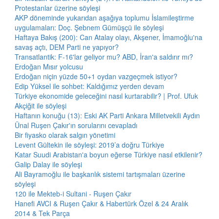
Protestanlar üzerine söyleşi
AKP döneminde yukarıdan aşağıya toplumu İslamileştirme
uygulamaları: Doç. Şebnem Gümüşçü ile söyleşi
Haftaya Bakış (200): Can Atalay olayı, Akşener, İmamoğlu'na
savaş açtı, DEM Parti ne yapıyor?
Transatlantik: F-16'lar geliyor mu? ABD, İran'a saldırır mı?
Erdoğan Mısır yolcusu
Erdoğan niçin yüzde 50+1 oydan vazgeçmek istiyor?
Edip Yüksel ile sohbet: Kaldığımız yerden devam
Türkiye ekonomide geleceğini nasıl kurtarabilir? | Prof. Ufuk
Akçiğit ile söyleşi
Haftanın konuğu (13): Eski AK Parti Ankara Milletvekili Aydın
Ünal Ruşen Çakır'ın sorularını cevapladı
Bir fiyasko olarak salgın yönetimi
Levent Gültekin ile söyleşi: 2019’a doğru Türkiye
Katar Suudi Arabistan'a boyun eğerse Türkiye nasıl etkilenir?
Galip Dalay ile söyleşi
Ali Bayramoğlu ile başkanlık sistemi tartışmaları üzerine
söyleşi
120 ile Mekteb-i Sultani - Ruşen Çakır
Hanefi AVCI & Ruşen Çakır & Habertürk Özel & 24 Aralık
2014 & Tek Parça