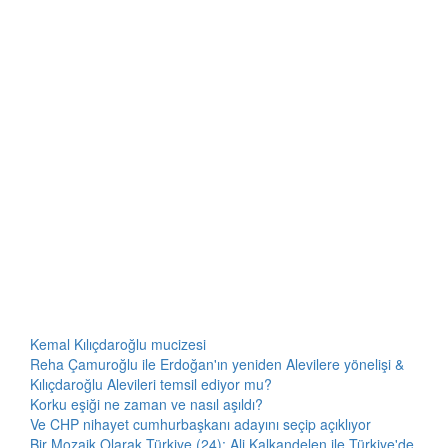
Kemal Kılıçdaroğlu mucizesi
Reha Çamuroğlu ile Erdoğan'ın yeniden Alevilere yönelişi &
Kılıçdaroğlu Alevileri temsil ediyor mu?
Korku eşiği ne zaman ve nasıl aşıldı?
Ve CHP nihayet cumhurbaşkanı adayını seçip açıklıyor
Bir Mozaik Olarak Türkiye (24): Ali Kalkandelen ile Türkiye'de