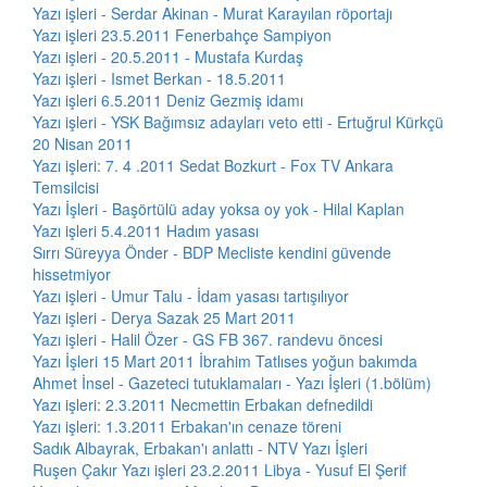
Yazı işleri - Serdar Akinan - Murat Karayılan röportajı
Yazı işleri 23.5.2011 Fenerbahçe Sampiyon
Yazı işleri - 20.5.2011 - Mustafa Kurdaş
Yazı işleri - Ismet Berkan - 18.5.2011
Yazı işleri 6.5.2011 Deniz Gezmiş idamı
Yazı işleri - YSK Bağımsız adayları veto etti - Ertuğrul Kürkçü
20 Nisan 2011
Yazı işleri: 7. 4 .2011 Sedat Bozkurt - Fox TV Ankara
Temsilcisi
Yazı İşleri - Başörtülü aday yoksa oy yok - Hilal Kaplan
Yazı işleri 5.4.2011 Hadım yasası
Sırrı Süreyya Önder - BDP Mecliste kendini güvende
hissetmiyor
Yazı işleri - Umur Talu - İdam yasası tartışılıyor
Yazı işleri - Derya Sazak 25 Mart 2011
Yazı işleri - Halil Özer - GS FB 367. randevu öncesi
Yazı İşleri 15 Mart 2011 İbrahim Tatlıses yoğun bakımda
Ahmet İnsel - Gazeteci tutuklamaları - Yazı İşleri (1.bölüm)
Yazı işleri: 2.3.2011 Necmettin Erbakan defnedildi
Yazı işleri: 1.3.2011 Erbakan'ın cenaze töreni
Sadık Albayrak, Erbakan'ı anlattı - NTV Yazı İşleri
Ruşen Çakır Yazı işleri 23.2.2011 Libya - Yusuf El Şerif