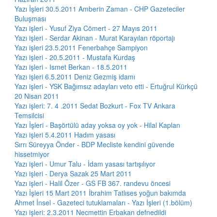
Yazı İşleri 30.5.2011 Amberin Zaman - CHP Gazeteciler
Buluşması
Yazı işleri - Yusuf Ziya Cömert - 27 Mayıs 2011
Yazı işleri - Serdar Akinan - Murat Karayılan röportajı
Yazı işleri 23.5.2011 Fenerbahçe Sampiyon
Yazı işleri - 20.5.2011 - Mustafa Kurdaş
Yazı işleri - Ismet Berkan - 18.5.2011
Yazı işleri 6.5.2011 Deniz Gezmiş idamı
Yazı işleri - YSK Bağımsız adayları veto etti - Ertuğrul Kürkçü
20 Nisan 2011
Yazı işleri: 7. 4 .2011 Sedat Bozkurt - Fox TV Ankara
Temsilcisi
Yazı İşleri - Başörtülü aday yoksa oy yok - Hilal Kaplan
Yazı işleri 5.4.2011 Hadım yasası
Sırrı Süreyya Önder - BDP Mecliste kendini güvende
hissetmiyor
Yazı işleri - Umur Talu - İdam yasası tartışılıyor
Yazı işleri - Derya Sazak 25 Mart 2011
Yazı işleri - Halil Özer - GS FB 367. randevu öncesi
Yazı İşleri 15 Mart 2011 İbrahim Tatlıses yoğun bakımda
Ahmet İnsel - Gazeteci tutuklamaları - Yazı İşleri (1.bölüm)
Yazı işleri: 2.3.2011 Necmettin Erbakan defnedildi