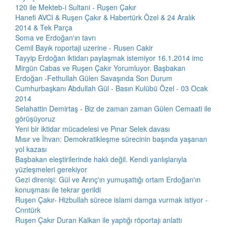
120 ile Mekteb-i Sultani - Ruşen Çakır
Hanefi AVCI & Ruşen Çakır & Habertürk Özel & 24 Aralık
2014 & Tek Parça
Soma ve Erdoğan'ın tavrı
Cemil Bayık roportaji uzerine - Rusen Cakir
Tayyip Erdoğan iktidarı paylaşmak istemiyor 16.1.2014 imc
Mirgün Cabas ve Ruşen Çakır Yorumluyor. Başbakan
Erdoğan -Fethullah Gülen Savaşında Son Durum
Cumhurbaşkanı Abdullah Gül - Basın Kulübü Özel - 03 Ocak
2014
Selahattin Demirtaş - Biz de zaman zaman Gülen Cemaati ile
görüşüyoruz
Yeni bir iktidar mücadelesi ve Pınar Selek davası
Mısır ve İhvan: Demokratikleşme sürecinin başında yaşanan
yol kazası
Başbakan eleştirilerinde haklı değil. Kendi yanlışlarıyla
yüzleşmeleri gerekiyor
Gezi direnişi: Gül ve Arınç'ın yumuşattığı ortam Erdoğan'ın
konuşması ile tekrar gerildi
Ruşen Çakır- Hizbullah sürece islami damga vurmak istiyor -
Cnntürk
Ruşen Çakır Duran Kalkan ile yaptığı röportajı anlattı