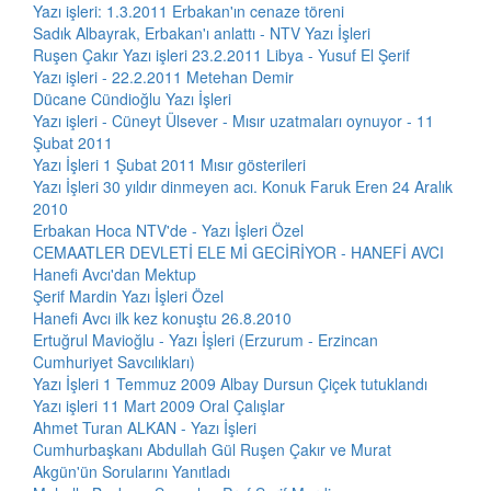
Yazı işleri: 1.3.2011 Erbakan'ın cenaze töreni
Sadık Albayrak, Erbakan'ı anlattı - NTV Yazı İşleri
Ruşen Çakır Yazı işleri 23.2.2011 Libya - Yusuf El Şerif
Yazı işleri - 22.2.2011 Metehan Demir
Dücane Cündioğlu Yazı İşleri
Yazı işleri - Cüneyt Ülsever - Mısır uzatmaları oynuyor - 11
Şubat 2011
Yazı İşleri 1 Şubat 2011 Mısır gösterileri
Yazı İşleri 30 yıldır dinmeyen acı. Konuk Faruk Eren 24 Aralık
2010
Erbakan Hoca NTV'de - Yazı İşleri Özel
CEMAATLER DEVLETİ ELE Mİ GECİRİYOR - HANEFİ AVCI
Hanefi Avcı'dan Mektup
Şerif Mardin Yazı İşleri Özel
Hanefi Avcı ilk kez konuştu 26.8.2010
Ertuğrul Mavioğlu - Yazı İşleri (Erzurum - Erzincan
Cumhuriyet Savcılıkları)
Yazı İşleri 1 Temmuz 2009 Albay Dursun Çiçek tutuklandı
Yazı işleri 11 Mart 2009 Oral Çalışlar
Ahmet Turan ALKAN - Yazı İşleri
Cumhurbaşkanı Abdullah Gül Ruşen Çakır ve Murat
Akgün'ün Sorularını Yanıtladı