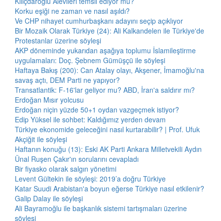
Kılıçdaroğlu Alevileri temsil ediyor mu?
Korku eşiği ne zaman ve nasıl aşıldı?
Ve CHP nihayet cumhurbaşkanı adayını seçip açıklıyor
Bir Mozaik Olarak Türkiye (24): Ali Kalkandelen ile Türkiye'de
Protestanlar üzerine söyleşi
AKP döneminde yukarıdan aşağıya toplumu İslamileştirme
uygulamaları: Doç. Şebnem Gümüşçü ile söyleşi
Haftaya Bakış (200): Can Atalay olayı, Akşener, İmamoğlu'na
savaş açtı, DEM Parti ne yapıyor?
Transatlantik: F-16'lar geliyor mu? ABD, İran'a saldırır mı?
Erdoğan Mısır yolcusu
Erdoğan niçin yüzde 50+1 oydan vazgeçmek istiyor?
Edip Yüksel ile sohbet: Kaldığımız yerden devam
Türkiye ekonomide geleceğini nasıl kurtarabilir? | Prof. Ufuk
Akçiğit ile söyleşi
Haftanın konuğu (13): Eski AK Parti Ankara Milletvekili Aydın
Ünal Ruşen Çakır'ın sorularını cevapladı
Bir fiyasko olarak salgın yönetimi
Levent Gültekin ile söyleşi: 2019’a doğru Türkiye
Katar Suudi Arabistan'a boyun eğerse Türkiye nasıl etkilenir?
Galip Dalay ile söyleşi
Ali Bayramoğlu ile başkanlık sistemi tartışmaları üzerine
söyleşi