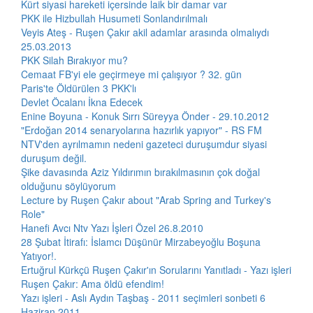
Kürt siyasi hareketi içersinde laik bir damar var
PKK ile Hizbullah Husumeti Sonlandırılmalı
Veyis Ateş - Ruşen Çakır akil adamlar arasında olmalıydı
25.03.2013
PKK Silah Bırakıyor mu?
Cemaat FB'yi ele geçirmeye mi çalışıyor ? 32. gün
Paris'te Öldürülen 3 PKK'lı
Devlet Öcalanı İkna Edecek
Enine Boyuna - Konuk Sırrı Süreyya Önder - 29.10.2012
"Erdoğan 2014 senaryolarına hazırlık yapıyor" - RS FM
NTV'den ayrılmamın nedeni gazeteci duruşumdur siyasi
duruşum değil.
Şike davasında Aziz Yıldırımın bırakılmasının çok doğal
olduğunu söylüyorum
Lecture by Ruşen Çakır about "Arab Spring and Turkey's
Role"
Hanefi Avcı Ntv Yazı İşleri Özel 26.8.2010
28 Şubat İtirafı: İslamcı Düşünür Mirzabeyoğlu Boşuna
Yatıyor!.
Ertuğrul Kürkçü Ruşen Çakır'ın Sorularını Yanıtladı - Yazı işleri
Ruşen Çakır: Ama öldü efendim!
Yazı işleri - Aslı Aydın Taşbaş - 2011 seçimleri sonbeti 6
Haziran 2011