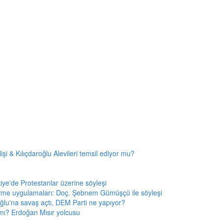
i & Kılıçdaroğlu Alevileri temsil ediyor mu?
kiye'de Protestanlar üzerine söyleşi
rme uygulamaları: Doç. Şebnem Gümüşçü ile söyleşi
ğlu'na savaş açtı, DEM Parti ne yapıyor?
r mı? Erdoğan Mısır yolcusu