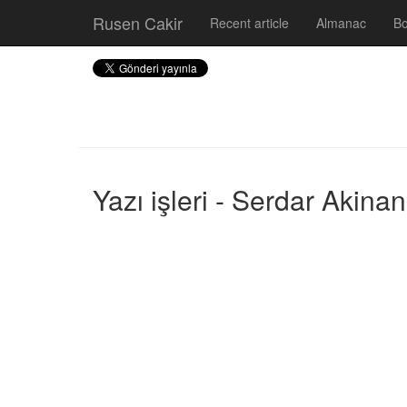
Rusen Cakir
Recent article
Almanac
B
Yazı işleri - Serdar Akina