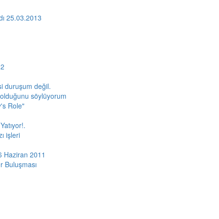
ydı 25.03.2013
12
i duruşum değil.
al olduğunu söylüyorum
's Role"
Yatıyor!.
 işleri
i 6 Haziran 2011
er Buluşması