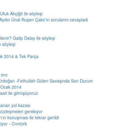
Ufuk Akçiğit ile söyleşi
 Aydın Ünal Ruşen Çakır'ın sorularını cevapladı
lenir? Galip Dalay ile söyleşi
e söyleşi
ık 2014 & Tek Parça
 imc
Erdoğan -Fethullah Gülen Savaşında Son Durum
3 Ocak 2014
ati ile görüşüyoruz
şanan yol kazası
 yüzleşmeleri gerekiyor
'ın konuşması ile tekrar gerildi
iyor - Cnntürk