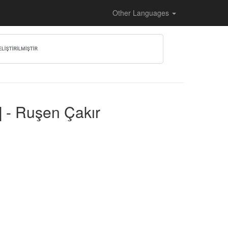
Other Languages
o] - Ruşen Çakır