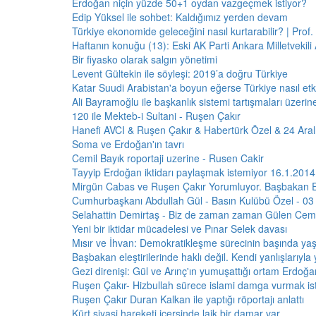
Erdoğan niçin yüzde 50+1 oydan vazgeçmek istiyor?
Edip Yüksel ile sohbet: Kaldığımız yerden devam
Türkiye ekonomide geleceğini nasıl kurtarabilir? | Prof. 
Haftanın konuğu (13): Eski AK Parti Ankara Milletvekili
Bir fiyasko olarak salgın yönetimi
Levent Gültekin ile söyleşi: 2019’a doğru Türkiye
Katar Suudi Arabistan'a boyun eğerse Türkiye nasıl etki
Ali Bayramoğlu ile başkanlık sistemi tartışmaları üzerin
120 ile Mekteb-i Sultani - Ruşen Çakır
Hanefi AVCI & Ruşen Çakır & Habertürk Özel & 24 Aral
Soma ve Erdoğan'ın tavrı
Cemil Bayık roportaji uzerine - Rusen Cakir
Tayyip Erdoğan iktidarı paylaşmak istemiyor 16.1.2014
Mirgün Cabas ve Ruşen Çakır Yorumluyor. Başbakan 
Cumhurbaşkanı Abdullah Gül - Basın Kulübü Özel - 0
Selahattin Demirtaş - Biz de zaman zaman Gülen Cema
Yeni bir iktidar mücadelesi ve Pınar Selek davası
Mısır ve İhvan: Demokratikleşme sürecinin başında ya
Başbakan eleştirilerinde haklı değil. Kendi yanlışlarıyla
Gezi direnişi: Gül ve Arınç'ın yumuşattığı ortam Erdoğan
Ruşen Çakır- Hizbullah sürece islami damga vurmak ist
Ruşen Çakır Duran Kalkan ile yaptığı röportajı anlattı
Kürt siyasi hareketi içersinde laik bir damar var