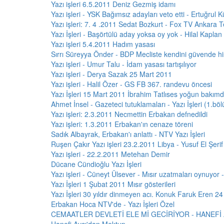
Yazı işleri 6.5.2011 Deniz Gezmiş idamı
Yazı işleri - YSK Bağımsız adayları veto etti - Ertuğrul
Yazı işleri: 7. 4 .2011 Sedat Bozkurt - Fox TV Ankara T
Yazı İşleri - Başörtülü aday yoksa oy yok - Hilal Kaplan
Yazı işleri 5.4.2011 Hadım yasası
Sırrı Süreyya Önder - BDP Mecliste kendini güvende h
Yazı işleri - Umur Talu - İdam yasası tartışılıyor
Yazı işleri - Derya Sazak 25 Mart 2011
Yazı işleri - Halil Özer - GS FB 367. randevu öncesi
Yazı İşleri 15 Mart 2011 İbrahim Tatlıses yoğun bakım
Ahmet İnsel - Gazeteci tutuklamaları - Yazı İşleri (1.bö
Yazı işleri: 2.3.2011 Necmettin Erbakan defnedildi
Yazı işleri: 1.3.2011 Erbakan'ın cenaze töreni
Sadık Albayrak, Erbakan'ı anlattı - NTV Yazı İşleri
Ruşen Çakır Yazı işleri 23.2.2011 Libya - Yusuf El Şerif
Yazı işleri - 22.2.2011 Metehan Demir
Dücane Cündioğlu Yazı İşleri
Yazı işleri - Cüneyt Ülsever - Mısır uzatmaları oynuyor
Yazı İşleri 1 Şubat 2011 Mısır gösterileri
Yazı İşleri 30 yıldır dinmeyen acı. Konuk Faruk Eren 24
Erbakan Hoca NTV'de - Yazı İşleri Özel
CEMAATLER DEVLETİ ELE Mİ GECİRİYOR - HANEFİ 