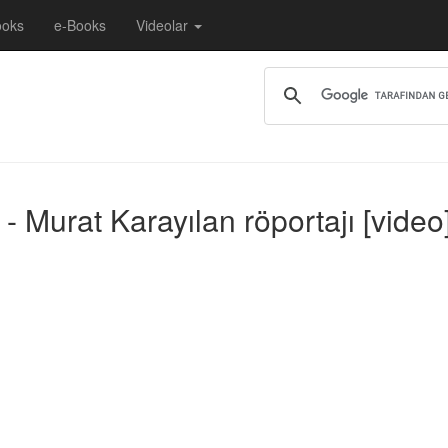
ooks
e-Books
Videolar
n - Murat Karayılan röportajı [vide