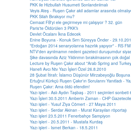
PKK ile Hizbullah Husumeti Sonlandırılmalı
Veyis Ateş - Ruşen Çakır akil adamlar arasında olmalı
PKK Silah Bırakıyor mu?
Cemaat FB'yi ele geçirmeye mi çalışıyor ? 32. gün
Paris'te Öldürülen 3 PKK'lı
Devlet Öcalanı İkna Edecek
Enine Boyuna - Konuk Sırrı Süreyya Önder - 29.10.20
"Erdoğan 2014 senaryolarına hazırlık yapıyor" - RS FM
NTV'den ayrılmamın nedeni gazeteci duruşumdur siyas
Şike davasında Aziz Yıldırımın bırakılmasının çok doğ
Lecture by Ruşen Çakır about "Arab Spring and Turkey
Hanefi Avcı Ntv Yazı İşleri Özel 26.8.2010
28 Şubat İtirafı: İslamcı Düşünür Mirzabeyoğlu Boşuna 
Ertuğrul Kürkçü Ruşen Çakır'ın Sorularını Yanıtladı - Yazı
Ruşen Çakır: Ama öldü efendim!
Yazı işleri - Aslı Aydın Taşbaş - 2011 seçimleri sonbet
Yazı İşleri 30.5.2011 Amberin Zaman - CHP Gazetecil
Yazı işleri - Yusuf Ziya Cömert - 27 Mayıs 2011
Yazı işleri - Serdar Akinan - Murat Karayılan röportajı
Yazı işleri 23.5.2011 Fenerbahçe Sampiyon
Yazı işleri - 20.5.2011 - Mustafa Kurdaş
Yazı işleri - Ismet Berkan - 18.5.2011