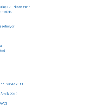
 Kürkçü 20 Nisan 2011
emsilcisi
issetmiyor
da
lüm)
 - 11 Şubat 2011
 Aralık 2010
AVCI