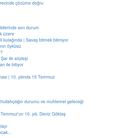
sürecinde çözüme doğru
işkilerinde son durum
ak üzere
li kulağında | Savaş bitmek bilmiyor
jının öyküsü
k?
Şar ile söyleşi
n ile bitiyor
ması | 10. yılında 15 Temmuz
thullahçılığın durumu ve muhtemel geleceği
5 Temmuz'un 10. yılı, Deniz Göktaş
layı
ncak...