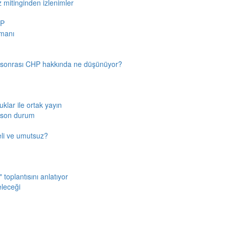
z mitinginden izlenimler
HP
amanı
n sonrası CHP hakkında ne düşünüyor?
klar ile ortak yayın
a son durum
fkeli ve umutsuz?
toplantısını anlatıyor
eleceği