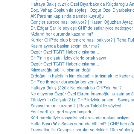
Haftaya Bakış (321): Özel Diyarbakır'da Kılıçdaroğlu A
Doç. Vahap Coşkun ile söyleşi: Özgür Özel Diyarbakır
AK Parti'nin kapısında transfer kuyruğu
Gençler sürece nasıl bakıyor? | Hasan Oğuzhan Aytaç 
Dr. Edgar Şar ile söyleşi: CHP'de saflar iyice netleşiyor
"Adam" her durumda kazanır mı?
Kürtler CHP'de olup bitenlere nasıl bakıyor? | Reha Ruh
Kasım ayında baskın seçim olur mu?
Özgür Özel TGRT Haber'e çıkarsa...
CHP'nin gidişatı | İzleyicilerle ortak yayın
Özgür Özel TGRT Haber'e çıkarsa...
Kılıçdaroğlu tabii ki pişman değil
Erdoğan'ın halefinin kim olacağını tartışmak ne kadar a
CHP'de ihraçlar duracağa benzemiyor
Haftaya Bakış (320): Ne olacak bu CHP'nin hali?
Ne oluyorsa Özgür Özel Ekrem İmamoğlu'nu satmadığı 
Türkiye'nin Gidişatı (21): CHP krizinin anlamı | Savaş s
Savaşı İran mı kazandı? | Reza Talebi ile söyleşi
Yeni parti için geri sayım başladı
Kürt hareketiyle sosyalist sol arasında makas açılıyor
Hafta Başı (86): Savaş sonunda bitti mi? | CHP hep 
Transatlantik: Cevapsız sorular ve riskler: Tüm yönler