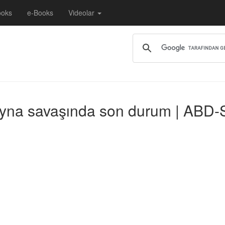
ooks
e-Books
Videolar
ayna savaşında son durum | ABD-S