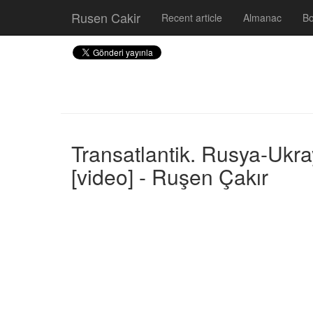
Rusen Cakir
Recent article
Almanac
B
Transatlantik. Rusya-Ukr
[video] - Ruşen Çakır