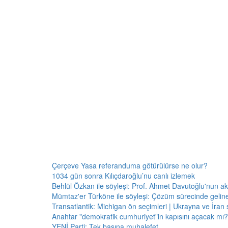
Çerçeve Yasa referanduma götürülürse ne olur?
1034 gün sonra Kılıçdaroğlu’nu canlı izlemek
Behlül Özkan ile söyleşi: Prof. Ahmet Davutoğlu'nun a
Mümtaz'er Türköne ile söyleşi: Çözüm sürecinde gelin
Transatlantik: Michigan ön seçimleri | Ukrayna ve İran 
Anahtar "demokratik cumhuriyet"in kapısını açacak mı?
YENİ Parti: Tek başına muhalefet