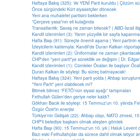
Haftaya Bakış (325): Ve YENİ Parti kuruldu | Çözüm 
Önce sürgündeki Kürt siyasetçiler dönecek
Yeni ana muhalefet partisini beklerken
"Çerçeve yasa"nın eli kulağında
Transatlantik: Savaş ne zaman bitecek? | ABD-İsrail il
Kandil izlenimleri (3): Yarım yüzyıllık bir sayfa kapanm
Hafta Başı (91): Süreçte önemli aşama | Yeni partinin e
İzleyicilerin katılımıyla: Kandil'de Duran Kalkan röporta
Kandil izlenimleri (2): Üniformalar ne zaman çıkarılaca
CHP'den "yeni parti"ye süreklilik ve değişim | Dr. Edgar 
Kandil izlenimleri (1): Cümleler Öcalan ile başlıyor Öcala
Duran Kalkan ile söyleşi: Bu süreç batmayacak!
Haftaya Bakış (324): Yeni parti yolda | Ahbap soruştur
"Yeni Parti" yeni olabilecek mi?
Bitmek bilmez “FETÖ’nün siyasi ayağı” tartışmaları
Fethullah Gülen'den geriye neler kaldı?
Gökhan Bacık ile söyleşi: 15 Temmuz'un 10. yılında Fe
Özgür Özel'in enerjisi
Türkiye'nin Gidişatı (22): Ahbap olayı, NATO zirvesi, 1
CHP'li belediye başkanı olmak ateşten gömlek
Hafta Başı (90): 15 Temmuz'un 10. yılı | Haluk Levent o
Bazı eski Fethullahçılar da sürece dahil olmak istiyor a