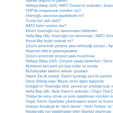
Silahlar boşuna mı yakıldı?
Haftaya Bakış (323): NATO Zirvesi'nin ardından | İm
CHP'de ortayolculuk mümkün mü?
İmamoğlu savunma yapabilecek mi?
Trump bizi niçin öptü?
NATO bizim neyimiz olur?
Ekrem İmamoğlu'nun savunmasını beklerken
Hafta Başı (89): İmamoğlu'nun savunması | NATO Zirve
Kemal Bey bizleri salacak mı?
Çözüm sürecinde çerçeve yasa belirsizliği sürüyor | Ayş
Neşemizi tabii ki çalamayacaklar
Çözüm sürecinde çerçeve yasa muamması
Haftaya Bakış (322): Çerçeve yasayı beklerken | Deniz
Muhtemel yeni parti için bazı notlar ve sorular
Muhafazakâr ailelerin seküler çocukları
Hatem Ete ile söyleşi: Özel'in kuracağı yeni bir partini
Deniz Göktaş olayı: Meyve veren ağacı taşlıyorlar
Erdoğan'ın "İmamoğlu kötü, çevresi iyi" stratejisi tutar 
Hafta Başı (88): Kadir İnanır'ın ardından | Özgür Özel 
Türkiye'de solcu olmak ve solcu kalabilmek mümkün 
Özgür Özel'in Diyarbakır çıkartmasının anlam ve önemi
Hüseyin Kocabıyık ile "derin devlet", "derin Türkiye" ve 
Kılıçdaroğlu'nun başlamadan biten İstanbul çıkartması