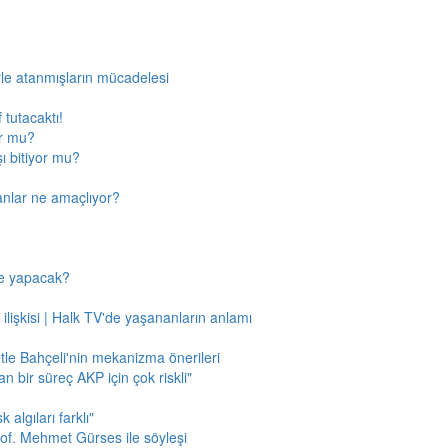
rle atanmışların mücadelesi
 tutacaktı!
or mu?
ı bitiyor mu?
anlar ne amaçlıyor?
ne yapacak?
 ilişkisi | Halk TV'de yaşananların anlamı
tle Bahçeli'nin mekanizma önerileri
n bir süreç AKP için çok riskli"
 algıları farklı"
of. Mehmet Gürses ile söyleşi