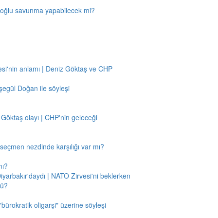
amoğlu savunma yapabilecek mi?
si'nin anlamı | Deniz Göktaş ve CHP
egül Doğan ile söyleşi
 Göktaş olayı | CHP'nin geleceği
n seçmen nezdinde karşılığı var mı?
mı?
Diyarbakır'daydı | NATO Zirvesi'ni beklerken
mü?
"bürokratik oligarşi" üzerine söyleşi