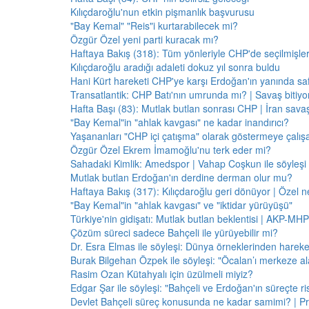
Kılıçdaroğlu'nun etkin pişmanlık başvurusu
"Bay Kemal" "Reis"i kurtarabilecek mi?
Özgür Özel yeni parti kuracak mı?
Haftaya Bakış (318): Tüm yönleriyle CHP'de seçilmişle
Kılıçdaroğlu aradığı adaleti dokuz yıl sonra buldu
Hani Kürt hareketi CHP'ye karşı Erdoğan'ın yanında saf
Transatlantik: CHP Batı'nın umrunda mı? | Savaş bitiy
Hafta Başı (83): Mutlak butlan sonrası CHP | İran savaş
"Bay Kemal"in "ahlak kavgası" ne kadar inandırıcı?
Yaşananları "CHP içi çatışma" olarak göstermeye çalış
Özgür Özel Ekrem İmamoğlu'nu terk eder mi?
Sahadaki Kimlik: Amedspor | Vahap Coşkun ile söyleşi
Mutlak butlan Erdoğan'ın derdine derman olur mu?
Haftaya Bakış (317): Kılıçdaroğlu geri dönüyor | Özel 
"Bay Kemal"in "ahlak kavgası" ve "iktidar yürüyüşü"
Türkiye'nin gidişatı: Mutlak butlan beklentisi | AKP-MHP
Çözüm süreci sadece Bahçeli ile yürüyebilir mi?
Dr. Esra Elmas ile söyleşi: Dünya örneklerinden hareke
Burak Bilgehan Özpek ile söyleşi: "Öcalan’ı merkeze ala
Rasim Ozan Kütahyalı için üzülmeli miyiz?
Edgar Şar ile söyleşi: "Bahçeli ve Erdoğan'ın süreçte risk
Devlet Bahçeli süreç konusunda ne kadar samimi? | Pr