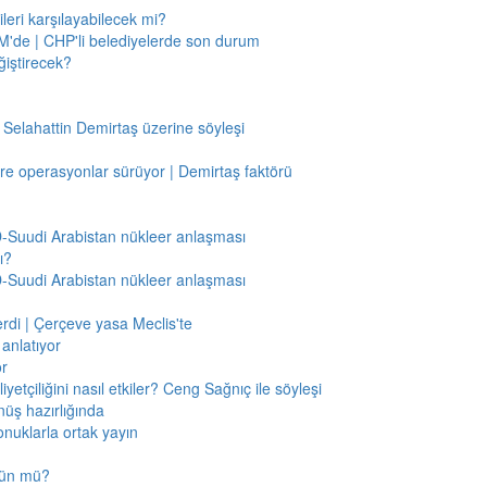
leri karşılayabilecek mi?
'de | CHP'li belediyelerde son durum
ğiştirecek?
 Selahattin Demirtaş üzerine söyleşi
re operasyonlar sürüyor | Demirtaş faktörü
BD-Suudi Arabistan nükleer anlaşması
ı?
BD-Suudi Arabistan nükleer anlaşması
verdi | Çerçeve yasa Meclis'te
anlatıyor
or
etçiliğini nasıl etkiler? Ceng Sağnıç ile söyleşi
nüş hazırlığında
onuklarla ortak yayın
mkün mü?