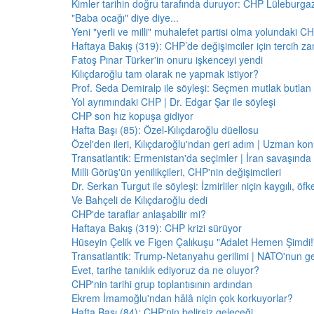
Kimler tarihin doğru tarafında duruyor: CHP Lüleburga
"Baba ocağı" diye diye...
Yeni "yerli ve milli" muhalefet partisi olma yolundaki C
Haftaya Bakış (319): CHP’de değişimciler için tercih z
Fatoş Pınar Türker'in onuru işkenceyi yendi
Kılıçdaroğlu tam olarak ne yapmak istiyor?
Prof. Seda Demiralp ile söyleşi: Seçmen mutlak butla
Yol ayrımındaki CHP | Dr. Edgar Şar ile söyleşi
CHP son hız kopuşa gidiyor
Hafta Başı (85): Özel-Kılıçdaroğlu düellosu
Özel'den ileri, Kılıçdaroğlu'ndan geri adım | Uzman konu
Transatlantik: Ermenistan'da seçimler | İran savaşınd
Milli Görüş'ün yenilikçileri, CHP'nin değişimcileri
Dr. Serkan Turgut ile söyleşi: İzmirliler niçin kaygılı, ö
Ve Bahçeli de Kılıçdaroğlu dedi
CHP'de taraflar anlaşabilir mi?
Haftaya Bakış (319): CHP krizi sürüyor
Hüseyin Çelik ve Figen Çalıkuşu "Adalet Hemen Şimdi!" 
Transatlantik: Trump-Netanyahu gerilimi | NATO'nun g
Evet, tarihe tanıklık ediyoruz da ne oluyor?
CHP'nin tarihi grup toplantısının ardından
Ekrem İmamoğlu'ndan hâlâ niçin çok korkuyorlar?
Hafta Başı (84): CHP'nin belirsiz geleceği