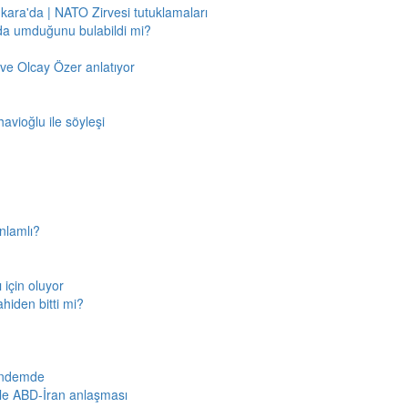
nkara'da | NATO Zirvesi tutuklamaları
'da umduğunu bulabildi mi?
ve Olcay Özer anlatıyor
avioğlu ile söyleşi
nlamlı?
için oluyor
ahiden bitti mi?
gündemde
iyle ABD-İran anlaşması