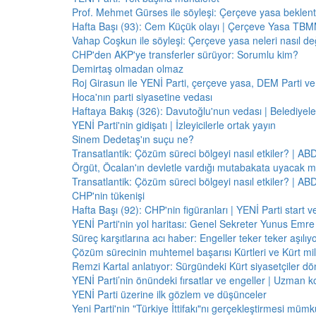
Prof. Mehmet Gürses ile söyleşi: Çerçeve yasa beklenti
Hafta Başı (93): Cem Küçük olayı | Çerçeve Yasa TBMM
Vahap Coşkun ile söyleşi: Çerçeve yasa neleri nasıl de
CHP'den AKP'ye transferler sürüyor: Sorumlu kim?
Demirtaş olmadan olmaz
Roj Girasun ile YENİ Parti, çerçeve yasa, DEM Parti ve
Hoca'nın parti siyasetine vedası
Haftaya Bakış (326): Davutoğlu'nun vedası | Belediyele
YENİ Parti'nin gidişatı | İzleyicilerle ortak yayın
Sinem Dedetaş'ın suçu ne?
Transatlantik: Çözüm süreci bölgeyi nasıl etkiler? | A
Örgüt, Öcalan'ın devletle vardığı mutabakata uyacak m
Transatlantik: Çözüm süreci bölgeyi nasıl etkiler? | A
CHP'nin tükenişi
Hafta Başı (92): CHP'nin figüranları | YENİ Parti start 
YENİ Parti'nin yol haritası: Genel Sekreter Yunus Emre 
Süreç karşıtlarına acı haber: Engeller teker teker aşılıy
Çözüm sürecinin muhtemel başarısı Kürtleri ve Kürt milliy
Remzi Kartal anlatıyor: Sürgündeki Kürt siyasetçiler dö
YENİ Parti’nin önündeki fırsatlar ve engeller | Uzman k
YENİ Parti üzerine ilk gözlem ve düşünceler
Yeni Parti'nin "Türkiye İttifakı"nı gerçekleştirmesi mü