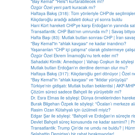
"Bay Kemal" "Reis"i kurtarabilecek mi?
Özgür Özel yeni parti kuracak mı?
Haftaya Bakış (318): Tüm yönleriyle CHP'de seçilmişle
Kılıçdaroğlu aradığı adaleti dokuz yıl sonra buldu
Hani Kürt hareketi CHP'ye karşı Erdoğan'ın yanında saf
Transatlantik: CHP Batı'nın umrunda mı? | Savaş bitiy
Hafta Başı (83): Mutlak butlan sonrası CHP | İran savaş
"Bay Kemal"in "ahlak kavgası" ne kadar inandırıcı?
Yaşananları "CHP içi çatışma" olarak göstermeye çalış
Özgür Özel Ekrem İmamoğlu'nu terk eder mi?
Sahadaki Kimlik: Amedspor | Vahap Coşkun ile söyleşi
Mutlak butlan Erdoğan'ın derdine derman olur mu?
Haftaya Bakış (317): Kılıçdaroğlu geri dönüyor | Özel 
"Bay Kemal"in "ahlak kavgası" ve "iktidar yürüyüşü"
Türkiye'nin gidişatı: Mutlak butlan beklentisi | AKP-MHP
Çözüm süreci sadece Bahçeli ile yürüyebilir mi?
Dr. Esra Elmas ile söyleşi: Dünya örneklerinden hareke
Burak Bilgehan Özpek ile söyleşi: "Öcalan’ı merkeze ala
Rasim Ozan Kütahyalı için üzülmeli miyiz?
Edgar Şar ile söyleşi: "Bahçeli ve Erdoğan'ın süreçte risk
Devlet Bahçeli süreç konusunda ne kadar samimi? | Pr
Transatlantik: Trump Çin'de ne umdu ne buldu? | Hür
Selahattin Demirtaş'ı bir rahat bırakmıyorlar!