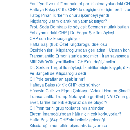
Yeni "yerli ve milli" muhalefet partisi olma yolundaki C
Haftaya Bakış (319): CHP’de değişimciler için tercih z
Fatoş Pınar Türker'in onuru işkenceyi yendi
Kılıçdaroğlu tam olarak ne yapmak istiyor?
Prof. Seda Demiralp ile söyleşi: Seçmen mutlak butla
Yol ayrımındaki CHP | Dr. Edgar Şar ile söyleşi
CHP son hız kopuşa gidiyor
Hafta Başı (85): Özel-Kılıçdaroğlu düellosu
Özel'den ileri, Kılıçdaroğlu'ndan geri adım | Uzman konu
Transatlantik: Ermenistan'da seçimler | İran savaşınd
Milli Görüş'ün yenilikçileri, CHP'nin değişimcileri
Dr. Serkan Turgut ile söyleşi: İzmirliler niçin kaygılı, ö
Ve Bahçeli de Kılıçdaroğlu dedi
CHP'de taraflar anlaşabilir mi?
Haftaya Bakış (319): CHP krizi sürüyor
Hüseyin Çelik ve Figen Çalıkuşu "Adalet Hemen Şimdi!" 
Transatlantik: Trump-Netanyahu gerilimi | NATO'nun g
Evet, tarihe tanıklık ediyoruz da ne oluyor?
CHP'nin tarihi grup toplantısının ardından
Ekrem İmamoğlu'ndan hâlâ niçin çok korkuyorlar?
Hafta Başı (84): CHP'nin belirsiz geleceği
Kılıçdaroğlu'nun etkin pişmanlık başvurusu