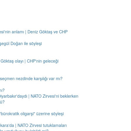
si'nin anlamı | Deniz Göktaş ve CHP
egül Doğan ile söyleşi
 Göktaş olayı | CHP'nin geleceği
n seçmen nezdinde karşılığı var mı?
mı?
Diyarbakır'daydı | NATO Zirvesi'ni beklerken
mü?
"bürokratik oligarşi" üzerine söyleşi
nkara'da | NATO Zirvesi tutuklamaları