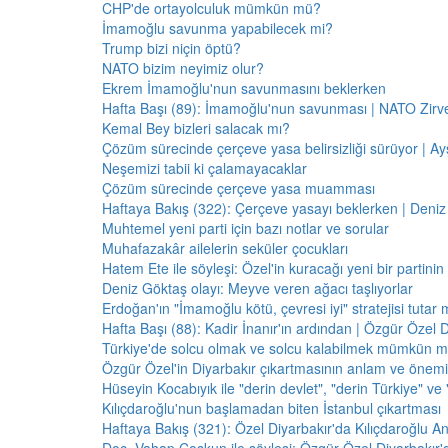
CHP'de ortayolculuk mümkün mü?
İmamoğlu savunma yapabilecek mi?
Trump bizi niçin öptü?
NATO bizim neyimiz olur?
Ekrem İmamoğlu'nun savunmasını beklerken
Hafta Başı (89): İmamoğlu'nun savunması | NATO Zirve
Kemal Bey bizleri salacak mı?
Çözüm sürecinde çerçeve yasa belirsizliği sürüyor | Ayş
Neşemizi tabii ki çalamayacaklar
Çözüm sürecinde çerçeve yasa muamması
Haftaya Bakış (322): Çerçeve yasayı beklerken | Deniz
Muhtemel yeni parti için bazı notlar ve sorular
Muhafazakâr ailelerin seküler çocukları
Hatem Ete ile söyleşi: Özel'in kuracağı yeni bir partini
Deniz Göktaş olayı: Meyve veren ağacı taşlıyorlar
Erdoğan'ın "İmamoğlu kötü, çevresi iyi" stratejisi tutar 
Hafta Başı (88): Kadir İnanır'ın ardından | Özgür Özel 
Türkiye'de solcu olmak ve solcu kalabilmek mümkün 
Özgür Özel'in Diyarbakır çıkartmasının anlam ve önemi
Hüseyin Kocabıyık ile "derin devlet", "derin Türkiye" ve 
Kılıçdaroğlu'nun başlamadan biten İstanbul çıkartması
Haftaya Bakış (321): Özel Diyarbakır'da Kılıçdaroğlu A