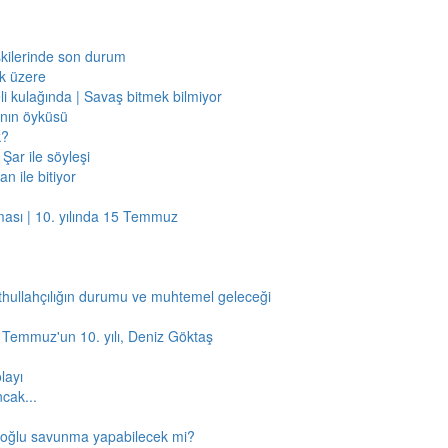
işkilerinde son durum
ak üzere
li kulağında | Savaş bitmek bilmiyor
jının öyküsü
k?
Şar ile söyleşi
n ile bitiyor
ması | 10. yılında 15 Temmuz
thullahçılığın durumu ve muhtemel geleceği
5 Temmuz'un 10. yılı, Deniz Göktaş
layı
ncak...
amoğlu savunma yapabilecek mi?