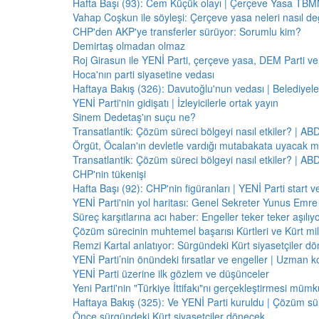
Hafta Başı (93): Cem Küçük olayı | Çerçeve Yasa TBMM
Vahap Coşkun ile söyleşi: Çerçeve yasa neleri nasıl de
CHP'den AKP'ye transferler sürüyor: Sorumlu kim?
Demirtaş olmadan olmaz
Roj Girasun ile YENİ Parti, çerçeve yasa, DEM Parti ve
Hoca'nın parti siyasetine vedası
Haftaya Bakış (326): Davutoğlu'nun vedası | Belediyele
YENİ Parti'nin gidişatı | İzleyicilerle ortak yayın
Sinem Dedetaş'ın suçu ne?
Transatlantik: Çözüm süreci bölgeyi nasıl etkiler? | A
Örgüt, Öcalan'ın devletle vardığı mutabakata uyacak m
Transatlantik: Çözüm süreci bölgeyi nasıl etkiler? | A
CHP'nin tükenişi
Hafta Başı (92): CHP'nin figüranları | YENİ Parti start 
YENİ Parti'nin yol haritası: Genel Sekreter Yunus Emre 
Süreç karşıtlarına acı haber: Engeller teker teker aşılıy
Çözüm sürecinin muhtemel başarısı Kürtleri ve Kürt milliy
Remzi Kartal anlatıyor: Sürgündeki Kürt siyasetçiler dö
YENİ Parti’nin önündeki fırsatlar ve engeller | Uzman k
YENİ Parti üzerine ilk gözlem ve düşünceler
Yeni Parti'nin "Türkiye İttifakı"nı gerçekleştirmesi mü
Haftaya Bakış (325): Ve YENİ Parti kuruldu | Çözüm 
Önce sürgündeki Kürt siyasetçiler dönecek