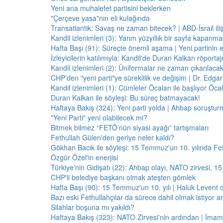
Yeni ana muhalefet partisini beklerken
"Çerçeve yasa"nın eli kulağında
Transatlantik: Savaş ne zaman bitecek? | ABD-İsrail il
Kandil izlenimleri (3): Yarım yüzyıllık bir sayfa kapanm
Hafta Başı (91): Süreçte önemli aşama | Yeni partinin e
İzleyicilerin katılımıyla: Kandil'de Duran Kalkan röporta
Kandil izlenimleri (2): Üniformalar ne zaman çıkarılaca
CHP'den "yeni parti"ye süreklilik ve değişim | Dr. Edgar 
Kandil izlenimleri (1): Cümleler Öcalan ile başlıyor Öcala
Duran Kalkan ile söyleşi: Bu süreç batmayacak!
Haftaya Bakış (324): Yeni parti yolda | Ahbap soruştur
"Yeni Parti" yeni olabilecek mi?
Bitmek bilmez “FETÖ’nün siyasi ayağı” tartışmaları
Fethullah Gülen'den geriye neler kaldı?
Gökhan Bacık ile söyleşi: 15 Temmuz'un 10. yılında Fe
Özgür Özel'in enerjisi
Türkiye'nin Gidişatı (22): Ahbap olayı, NATO zirvesi, 1
CHP'li belediye başkanı olmak ateşten gömlek
Hafta Başı (90): 15 Temmuz'un 10. yılı | Haluk Levent o
Bazı eski Fethullahçılar da sürece dahil olmak istiyor a
Silahlar boşuna mı yakıldı?
Haftaya Bakış (323): NATO Zirvesi'nin ardından | İm