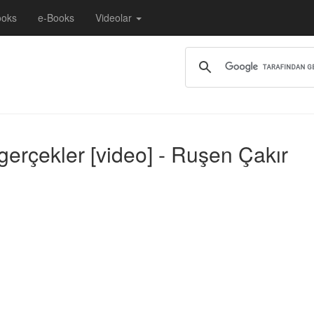
ooks
e-Books
Videolar
gerçekler [video] - Ruşen Çakır