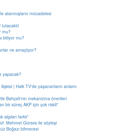
rle atanmışların mücadelesi
 tutacaktı!
or mu?
ı bitiyor mu?
anlar ne amaçlıyor?
ne yapacak?
 ilişkisi | Halk TV'de yaşananların anlamı
tle Bahçeli'nin mekanizma önerileri
n bir süreç AKP için çok riskli"
 algıları farklı"
of. Mehmet Gürses ile söyleşi
müz Boğazı bilmecesi