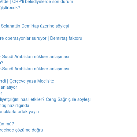
'de | CHP'li belediyelerde son durum
ğiştirecek?
 Selahattin Demirtaş üzerine söyleşi
re operasyonlar sürüyor | Demirtaş faktörü
BD-Suudi Arabistan nükleer anlaşması
ı?
BD-Suudi Arabistan nükleer anlaşması
verdi | Çerçeve yasa Meclis'te
anlatıyor
or
etçiliğini nasıl etkiler? Ceng Sağnıç ile söyleşi
nüş hazırlığında
onuklarla ortak yayın
mkün mü?
sürecinde çözüme doğru