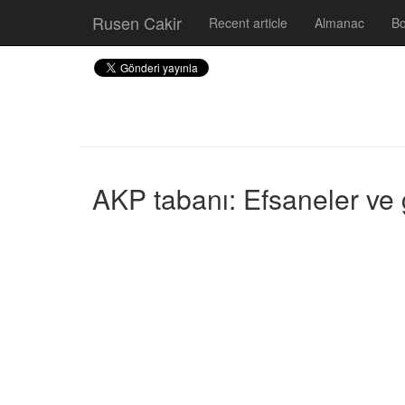
Rusen Cakir
Recent article
Almanac
B
AKP tabanı: Efsaneler ve 