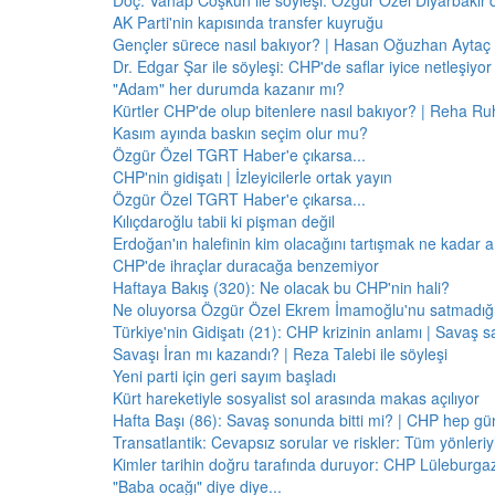
Doç. Vahap Coşkun ile söyleşi: Özgür Özel Diyarbakır
AK Parti'nin kapısında transfer kuyruğu
Gençler sürece nasıl bakıyor? | Hasan Oğuzhan Aytaç 
Dr. Edgar Şar ile söyleşi: CHP'de saflar iyice netleşiyor
"Adam" her durumda kazanır mı?
Kürtler CHP'de olup bitenlere nasıl bakıyor? | Reha Ruh
Kasım ayında baskın seçim olur mu?
Özgür Özel TGRT Haber'e çıkarsa...
CHP'nin gidişatı | İzleyicilerle ortak yayın
Özgür Özel TGRT Haber'e çıkarsa...
Kılıçdaroğlu tabii ki pişman değil
Erdoğan'ın halefinin kim olacağını tartışmak ne kadar a
CHP'de ihraçlar duracağa benzemiyor
Haftaya Bakış (320): Ne olacak bu CHP'nin hali?
Ne oluyorsa Özgür Özel Ekrem İmamoğlu'nu satmadığı 
Türkiye'nin Gidişatı (21): CHP krizinin anlamı | Savaş s
Savaşı İran mı kazandı? | Reza Talebi ile söyleşi
Yeni parti için geri sayım başladı
Kürt hareketiyle sosyalist sol arasında makas açılıyor
Hafta Başı (86): Savaş sonunda bitti mi? | CHP hep 
Transatlantik: Cevapsız sorular ve riskler: Tüm yönler
Kimler tarihin doğru tarafında duruyor: CHP Lüleburga
"Baba ocağı" diye diye...