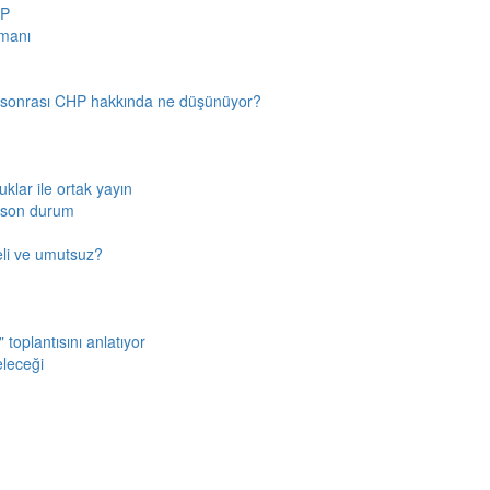
HP
amanı
n sonrası CHP hakkında ne düşünüyor?
klar ile ortak yayın
a son durum
fkeli ve umutsuz?
toplantısını anlatıyor
eleceği