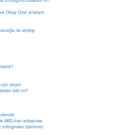
'da umduğunu bulabildi mi?
ve Olcay Özer anlatıyor
avioğlu ile söyleşi
nlamlı?
için oluyor
ahiden bitti mi?
gündemde
iyle ABD-İran anlaşması
z mitinginden izlenimler