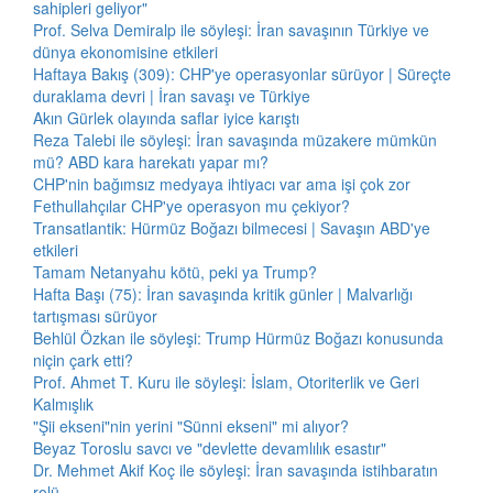
sahipleri geliyor"
Prof. Selva Demiralp ile söyleşi: İran savaşının Türkiye ve
dünya ekonomisine etkileri
Haftaya Bakış (309): CHP'ye operasyonlar sürüyor | Süreçte
duraklama devri | İran savaşı ve Türkiye
Akın Gürlek olayında saflar iyice karıştı
Reza Talebi ile söyleşi: İran savaşında müzakere mümkün
mü? ABD kara harekatı yapar mı?
CHP'nin bağımsız medyaya ihtiyacı var ama işi çok zor
Fethullahçılar CHP'ye operasyon mu çekiyor?
Transatlantik: Hürmüz Boğazı bilmecesi | Savaşın ABD'ye
etkileri
Tamam Netanyahu kötü, peki ya Trump?
Hafta Başı (75): İran savaşında kritik günler | Malvarlığı
tartışması sürüyor
Behlül Özkan ile söyleşi: Trump Hürmüz Boğazı konusunda
niçin çark etti?
Prof. Ahmet T. Kuru ile söyleşi: İslam, Otoriterlik ve Geri
Kalmışlık
"Şii ekseni"nin yerini "Sünni ekseni" mi alıyor?
Beyaz Toroslu savcı ve "devlette devamlılık esastır"
Dr. Mehmet Akif Koç ile söyleşi: İran savaşında istihbaratın
rolü