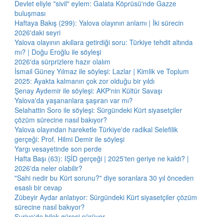
Devlet eliyle "sivil" eylem: Galata Köprüsü'nde Gazze
buluşması
Haftaya Bakış (299): Yalova olayının anlamı | İki sürecin
2026'daki seyri
Yalova olayının akıllara getirdiği soru: Türkiye tehdit altında
mı? | Doğu Eroğlu ile söyleşi
2026'da sürprizlere hazır olalım
İsmail Güney Yılmaz ile söyleşi: Lazlar | Kimlik ve Toplum
2025: Ayakta kalmanın çok zor olduğu bir yıldı
Şenay Aydemir ile söyleşi: AKP'nin Kültür Savaşı
Yalova'da yaşananlara şaşıran var mı?
Selahattin Soro ile söyleşi: Sürgündeki Kürt siyasetçiler
çözüm sürecine nasıl bakıyor?
Yalova olayından hareketle Türkiye'de radikal Selefilik
gerçeği: Prof. Hilmi Demir ile söyleşi
Yargı vesayetinde son perde
Hafta Başı (63): IŞİD gerçeği | 2025'ten geriye ne kaldı? |
2026'da neler olabilir?
"Sahi nedir bu Kürt sorunu?" diye soranlara 30 yıl önceden
esaslı bir cevap
Zübeyir Aydar anlatıyor: Sürgündeki Kürt siyasetçiler çözüm
sürecine nasıl bakıyor?
Suriye'de bilek güreşi sürüyor