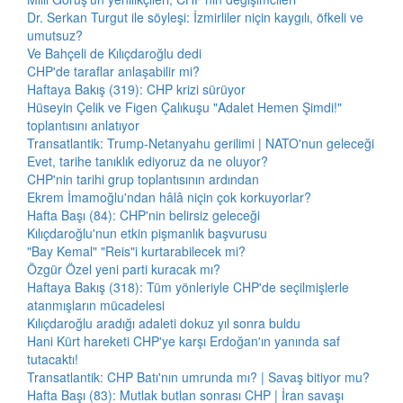
Dr. Serkan Turgut ile söyleşi: İzmirliler niçin kaygılı, öfkeli ve
umutsuz?
Ve Bahçeli de Kılıçdaroğlu dedi
CHP'de taraflar anlaşabilir mi?
Haftaya Bakış (319): CHP krizi sürüyor
Hüseyin Çelik ve Figen Çalıkuşu "Adalet Hemen Şimdi!"
toplantısını anlatıyor
Transatlantik: Trump-Netanyahu gerilimi | NATO'nun geleceği
Evet, tarihe tanıklık ediyoruz da ne oluyor?
CHP'nin tarihi grup toplantısının ardından
Ekrem İmamoğlu'ndan hâlâ niçin çok korkuyorlar?
Hafta Başı (84): CHP'nin belirsiz geleceği
Kılıçdaroğlu'nun etkin pişmanlık başvurusu
"Bay Kemal" "Reis"i kurtarabilecek mi?
Özgür Özel yeni parti kuracak mı?
Haftaya Bakış (318): Tüm yönleriyle CHP'de seçilmişlerle
atanmışların mücadelesi
Kılıçdaroğlu aradığı adaleti dokuz yıl sonra buldu
Hani Kürt hareketi CHP'ye karşı Erdoğan'ın yanında saf
tutacaktı!
Transatlantik: CHP Batı'nın umrunda mı? | Savaş bitiyor mu?
Hafta Başı (83): Mutlak butlan sonrası CHP | İran savaşı