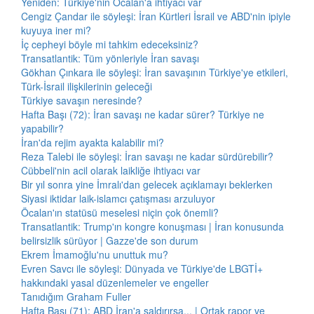
Yeniden: Türkiye'nin Öcalan'a ihtiyacı var
Cengiz Çandar ile söyleşi: İran Kürtleri İsrail ve ABD'nin ipiyle
kuyuya iner mi?
İç cepheyi böyle mi tahkim edeceksiniz?
Transatlantik: Tüm yönleriyle İran savaşı
Gökhan Çınkara ile söyleşi: İran savaşının Türkiye'ye etkileri,
Türk-İsrail ilişkilerinin geleceği
Türkiye savaşın neresinde?
Hafta Başı (72): İran savaşı ne kadar sürer? Türkiye ne
yapabilir?
İran'da rejim ayakta kalabilir mi?
Reza Talebi ile söyleşi: İran savaşı ne kadar sürdürebilir?
Cübbeli'nin acil olarak laikliğe ihtiyacı var
Bir yıl sonra yine İmralı'dan gelecek açıklamayı beklerken
Siyasi iktidar laik-islamcı çatışması arzuluyor
Öcalan'ın statüsü meselesi niçin çok önemli?
Transatlantik: Trump'ın kongre konuşması | İran konusunda
belirsizlik sürüyor | Gazze'de son durum
Ekrem İmamoğlu'nu unuttuk mu?
Evren Savcı ile söyleşi: Dünyada ve Türkiye'de LBGTİ+
hakkındaki yasal düzenlemeler ve engeller
Tanıdığım Graham Fuller
Hafta Başı (71): ABD İran'a saldırırsa... | Ortak rapor ve