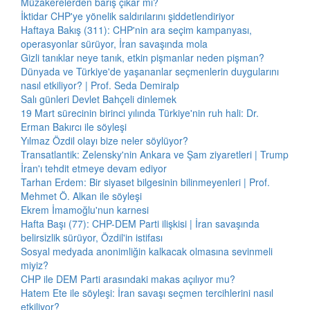
Müzakerelerden barış çıkar mı?
İktidar CHP'ye yönelik saldırılarını şiddetlendiriyor
Haftaya Bakış (311): CHP'nin ara seçim kampanyası,
operasyonlar sürüyor, İran savaşında mola
Gizli tanıklar neye tanık, etkin pişmanlar neden pişman?
Dünyada ve Türkiye'de yaşananlar seçmenlerin duygularını
nasıl etkiliyor? | Prof. Seda Demiralp
Salı günleri Devlet Bahçeli dinlemek
19 Mart sürecinin birinci yılında Türkiye'nin ruh hali: Dr.
Erman Bakırcı ile söyleşi
Yılmaz Özdil olayı bize neler söylüyor?
Transatlantik: Zelensky'nin Ankara ve Şam ziyaretleri | Trump
İran'ı tehdit etmeye devam ediyor
Tarhan Erdem: Bir siyaset bilgesinin bilinmeyenleri | Prof.
Mehmet Ö. Alkan ile söyleşi
Ekrem İmamoğlu'nun karnesi
Hafta Başı (77): CHP-DEM Parti ilişkisi | İran savaşında
belirsizlik sürüyor, Özdil'in istifası
Sosyal medyada anonimliğin kalkacak olmasına sevinmeli
miyiz?
CHP ile DEM Parti arasındaki makas açılıyor mu?
Hatem Ete ile söyleşi: İran savaşı seçmen tercihlerini nasıl
etkiliyor?