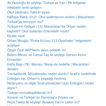
Ali Yaycıoğlu ile söyleşi: Türkiye ve İran | Bir bölgesel
rekabetin tarihi gelişimi
Okul saldırıları: Tabii ki siyasi
Haftaya Bakış (312): Okul saldırılarının anlamı | Macaristan
Türkiye'ye benziyor mu?
Türkiye'nin Gidişatı (19): Macaristan'da Orban neden
kaybetti? Okul saldırıları önlenebilir miydi?
Kindar nesil
Orhan Miroğlu "Posta Kutusu 213 Diyarbakır" belgeselini
anlatıyor
Özgür Özel AKP'lilerin aklını çelebilir mi
Bülent Bilmez ve Cemal Taş ile söyleşi: Dersim Kırımı
Envanteri
Hafta Başı (78): Mansur Yavaş da hedefte | Macaristan
dersleri
Transatlantik: Müzakereler neden durdu? İsrail’in hedefinde
Erdoğan var, Orban’ın yaşadığı hezimet
Netanyahu ve diğer İsrail yöneticileri niçin Erdoğan'ı hedef
alıyor?
Türkiye normalleşebilecek mi?
Sürecin ve Türkiye'nin Demirtaş'a ihtiyacı var
Reza Talebi ile söyleşi: Ateşkes İran'ın zaferi mi?