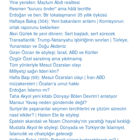
Yine yeniden: Mazlum Abdi realitesi
Resmen "kurucu önder" ama hâlâ tecritte
Erdoğan ve ben: Bir tokalaşmanın 35 yıllık öyküsü
Haftaya Bakış (304): Yeni bakanların anlamı | Komisyonun
ortak raporunu beklerken
Akın Gürlek ile yeni dönem: Sert başladı, sert sürecek
Transatlantik: Trump-Netanyahu işbirliğinin sınırları | Türkiye,
Yunanistan ve Doğu Akdeniz
Gıran Özcan ile söyleşi: İsrail, ABD ve Kürtler
Özgür Özel sarsılmış ama yıkılmamış
Tüm yönleriyle Mesut Özarslan olayı
Milliyetçi sağın lideri kim?
Hafta Başı (69): Mesut Özarslan olayı | İran-ABD
müzakereleri | Öcalan'a umut hakkı
Erdoğan İslamcı mı?
Taha Akyol yeni kitabı Dünyayı Bölen Devrim'i anlatıyor
Mansur Yavaş neden gündemde değil?
Suriye'de yaşananlar seçmen tercihlerini ve çözüm sürecini
nasıl etkiler? | Hatem Ete ile söyleşi
Epstein skandalı ve Noam Chomsky'nin yarattığı hayal kırıklığı
Mustafa Akyol ile söyleşi: Dünyada ve Türkiye'de İslamiyet,
İslamcılık ve cihatçılığın geleceği
Haftaya Bakış (303): Bahçeli süreci kurtarabilecek mi? |