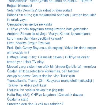
Transatlantik: Trump Çin'de ne umdu ne buldu? | Hürmüz
Boğazı bilmecesi
Selahattin Demirtaş'ı bir rahat bırakmıyorlar!
Bahçeli'nin süreç için mekanizma önerileri | Uzman konuklar
ile ortak yayın
Cemaatlerden geriye ne kaldı?
CHP'ye yönelik topyekun savaş üzerine bazı gözlemler
Amberin Zaman ile söyleşi: "Suriye Kürtleri kazanımlarını
korumanın Şam'dan geçtiğini kavradı"
Evet, hedefte Özgür Özel var
Prof. Şule Özsoy Boyunsuz ile söyleşi: Yoksa bir daha seçim
olmayacak mı?
Haftaya Bakış (316): Casusluk davası | CHP'ye saldırılar
tırmanıyor | Halk TV olayı
Mevcut yargı sistemi en ufak bir iyimserliğe bile izin vermiyor
Öcalan artık gazetecilere konuşmalı, ben talibim!
Acayip bir dava: Casus dediler "Jön Türk" çıktı
Transatlantik: Trump-Çin | Rusya'da muhalefetin yükselişi |
Türkiye'nin Afrika politikası
Uyduruk bir "casus davası"nın peşinde
Hafta Başı (82): CHP'ye kuşatma | Casusluk davası |
Öcalan'a statü
Süreçten geri dönüş yok mu sahiden?