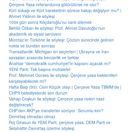
Çerçeve Yasa referanduma götürülürse ne olur?
Kürt sokağı ve Kürt hareketinin sürece bakışı değişiyor mu? |
Ahmet Yıldırım ile söyleşi
1034 gün sonra Kılıçdaroğlu’nu canlı izlemek
Behlül Özkan ile söyleşi: Prof. Ahmet Davutoğlu'nun
akademik ve siyasi serüveni
Mümtaz'er Türköne ile söyleşi: Çözüm sürecinde gelinen
nokta ve bundan sonrası
Transatlantik: Michigan ön seçimleri | Ukrayna ve İran
savaşları arasında benzerlik ve farklar
Anahtar "demokratik cumhuriyet"in kapısını açacak mı?
YENİ Parti: Tek başına muhalefet
Prof. Mehmet Gürses ile söyleşi: Çerçeve yasa beklentileri
karşılayabilecek mi?
Hafta Başı (93): Cem Küçük olayı | Çerçeve Yasa TBMM'de |
CHP'li belediyelerde son durum
Vahap Coşkun ile söyleşi: Çerçeve yasa neleri nasıl
değiştirecek?
CHP'den AKP'ye transferler sürüyor: Sorumlu kim?
Demirtaş olmadan olmaz
Roj Girasun ile YENİ Parti, çerçeve yasa, DEM Parti ve
Selahattin Demirtaş üzerine söyleşi