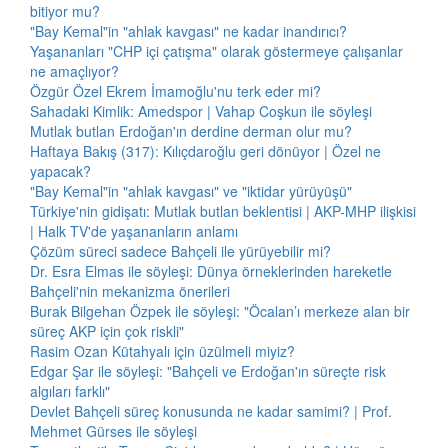
bitiyor mu?
"Bay Kemal"in "ahlak kavgası" ne kadar inandırıcı?
Yaşananları "CHP içi çatışma" olarak göstermeye çalışanlar
ne amaçlıyor?
Özgür Özel Ekrem İmamoğlu'nu terk eder mi?
Sahadaki Kimlik: Amedspor | Vahap Coşkun ile söyleşi
Mutlak butlan Erdoğan'ın derdine derman olur mu?
Haftaya Bakış (317): Kılıçdaroğlu geri dönüyor | Özel ne
yapacak?
"Bay Kemal"in "ahlak kavgası" ve "iktidar yürüyüşü"
Türkiye'nin gidişatı: Mutlak butlan beklentisi | AKP-MHP ilişkisi
| Halk TV'de yaşananların anlamı
Çözüm süreci sadece Bahçeli ile yürüyebilir mi?
Dr. Esra Elmas ile söyleşi: Dünya örneklerinden hareketle
Bahçeli'nin mekanizma önerileri
Burak Bilgehan Özpek ile söyleşi: "Öcalan’ı merkeze alan bir
süreç AKP için çok riskli"
Rasim Ozan Kütahyalı için üzülmeli miyiz?
Edgar Şar ile söyleşi: "Bahçeli ve Erdoğan'ın süreçte risk
algıları farklı"
Devlet Bahçeli süreç konusunda ne kadar samimi? | Prof.
Mehmet Gürses ile söyleşi