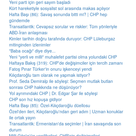
Yeni parti için geri sayım başladı
Kürt hareketiyle sosyalist sol arasında makas açılıyor
Hafta Başı (86): Savaş sonunda bitti mi? | CHP hep
gündemde
Transatlantik: Cevapsız sorular ve riskler: Tüm yönleriyle
ABD-İran anlaşması
Kimler tarihin doğru tarafında duruyor: CHP Lüleburgaz
mitinginden izlenimler
"Baba ocağı" diye diye...
Yeni "yerli ve milli" muhalefet partisi olma yolundaki CHP
Haftaya Bakış (319): CHP’de değişimciler için tercih zamanı
Fatoş Pınar Türker'in onuru işkenceyi yendi
Kılıçdaroğlu tam olarak ne yapmak istiyor?
Prof. Seda Demiralp ile söyleşi: Seçmen mutlak butlan
sonrası CHP hakkında ne düşünüyor?
Yol ayrımındaki CHP | Dr. Edgar Şar ile söyleşi
CHP son hız kopuşa gidiyor
Hafta Başı (85): Özel-Kılıçdaroğlu düellosu
Özel'den ileri, Kılıçdaroğlu'ndan geri adım | Uzman konuklar
ile ortak yayın
Transatlantik: Ermenistan'da seçimler | İran savaşında son
durum
Milli Görüş'ün yenilikçileri, CHP'nin değişimcileri