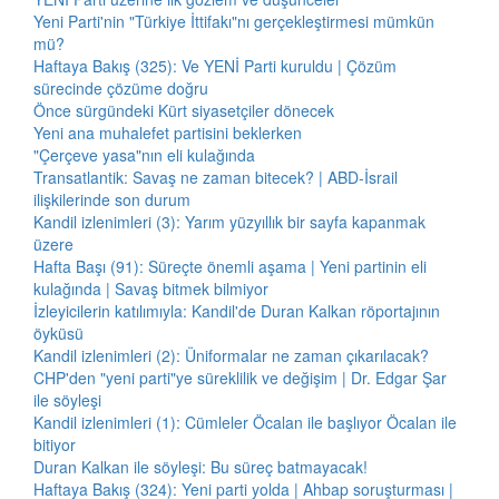
Yeni Parti'nin "Türkiye İttifakı"nı gerçekleştirmesi mümkün
mü?
Haftaya Bakış (325): Ve YENİ Parti kuruldu | Çözüm
sürecinde çözüme doğru
Önce sürgündeki Kürt siyasetçiler dönecek
Yeni ana muhalefet partisini beklerken
"Çerçeve yasa"nın eli kulağında
Transatlantik: Savaş ne zaman bitecek? | ABD-İsrail
ilişkilerinde son durum
Kandil izlenimleri (3): Yarım yüzyıllık bir sayfa kapanmak
üzere
Hafta Başı (91): Süreçte önemli aşama | Yeni partinin eli
kulağında | Savaş bitmek bilmiyor
İzleyicilerin katılımıyla: Kandil'de Duran Kalkan röportajının
öyküsü
Kandil izlenimleri (2): Üniformalar ne zaman çıkarılacak?
CHP'den "yeni parti"ye süreklilik ve değişim | Dr. Edgar Şar
ile söyleşi
Kandil izlenimleri (1): Cümleler Öcalan ile başlıyor Öcalan ile
bitiyor
Duran Kalkan ile söyleşi: Bu süreç batmayacak!
Haftaya Bakış (324): Yeni parti yolda | Ahbap soruşturması |