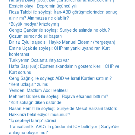
Epstein olayı | Depremin üçüncü yılı
Reza Talebi ile söyleşi: İran-ABD görüşmelerinden sonuç
alınır mı? Alınmazsa ne olabilir?
"Büyük medya" krizdeymiş!
Cengiz Çandar ile söyleşi: Suriye'de aslında ne oldu?
Çözüm sürecinde sil baştan
Bir 12 Eylül trajedisi: Hayko Manuel Eldemir (Yergetyan)
Emine Uçak ile söyleşi: CHP'nin yankı uyandıran Kürt
konferansı
Türkiye'nin Öcalan'a ihtiyacı var
Hafta Başı (68): Epstein skandalının gösterdikleri | CHP ve
Kürt sorunu
Ceng Sağnıç ile söyleşi: ABD ve İsrail Kürtleri sattı mı?
"Kent uzlaşısı" zulmü
Yeniden: Mazlum Abdi realitesi
Mehmet Gürses ile söyleşi: Rojava efsanesi bitti mi?
“Kürt sokağı” diken üstünde
Rasan Remzi ile söyleşi: Suriye'de Mesut Barzani faktörü
Hakkınızı helal ediyor musunuz?
"İç cepheyi tahrip" süreci
Transatlantik: ABD’nin gündemini ICE belirliyor | Suriye’de
anlaşma oluyor mu?