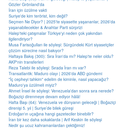
Gözler Grönland'da
İran için üzülme vakti
Suriye'de kim terörist, kim değil?
Seçmen Ne Diyor? | 2025'te siyasette yaşananlar, 2026'da
yaşanabilecekler & Anahtar Parti sürprizi
Halep'teki çatışmalar Türkiye'yi neden çok yakından
ilgilendiriyor?
Musa Farisoğulları ile söyleşi: Sürgündeki Kürt siyasetçiler
çözüm sürecine nasıl bakıyor?
Haftaya Bakış (300): Sıra İran'da mı? Halep'te neler oldu?
AKP'nin transferleri
Reza Talebi ile söyleşi: Sırada İran mı var?
Transatlantik: Maduro olayı | 2026'da ABD gündemi
"İç cepheyi tahkim" edelim de kiminle, nasıl yapacağız?
Maduro'ya üzülmeli miyiz?
Ahmet İnsel ile söyleşi: Venezuela'dan sonra sıra nerede?
Boğaziçi direnmeye devam ediyor hâlâ!
Hafta Başı (64): Venezuela ve dünyanın geleceği | Boğaziçi
direnişi 5. yıl | Suriye’de bilek güreşi
Erdoğan'ın uçağına hangi gazeteciler binebilir?
İran bir kez daha sokaklarda | Arif Keskin ile söyleşi
Nedir şu ucuz kahramanlardan çektiğimiz!