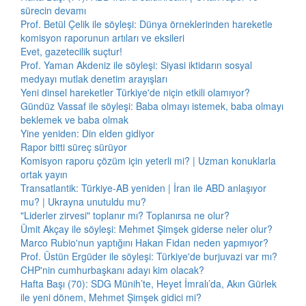
sürecin devamı
Prof. Betül Çelik ile söyleşi: Dünya örneklerinden hareketle
komisyon raporunun artıları ve eksileri
Evet, gazetecilik suçtur!
Prof. Yaman Akdeniz ile söyleşi: Siyasi iktidarın sosyal
medyayı mutlak denetim arayışları
Yeni dinsel hareketler Türkiye'de niçin etkili olamıyor?
Gündüz Vassaf ile söyleşi: Baba olmayı istemek, baba olmayı
beklemek ve baba olmak
Yine yeniden: Din elden gidiyor
Rapor bitti süreç sürüyor
Komisyon raporu çözüm için yeterli mi? | Uzman konuklarla
ortak yayın
Transatlantik: Türkiye-AB yeniden | İran ile ABD anlaşıyor
mu? | Ukrayna unutuldu mu?
"Liderler zirvesi" toplanır mı? Toplanırsa ne olur?
Ümit Akçay ile söyleşi: Mehmet Şimşek giderse neler olur?
Marco Rubio'nun yaptığını Hakan Fidan neden yapmıyor?
Prof. Üstün Ergüder ile söyleşi: Türkiye'de burjuvazi var mı?
CHP'nin cumhurbaşkanı adayı kim olacak?
Hafta Başı (70): SDG Münih’te, Heyet İmralı’da, Akın Gürlek
ile yeni dönem, Mehmet Şimşek gidici mi?