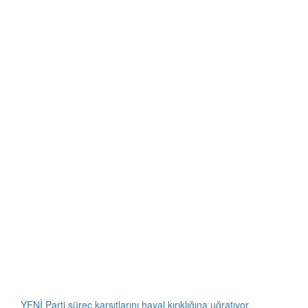
YENİ Parti süreç karşıtlarını hayal kırıklığına uğratıyor