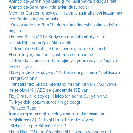
Ahmed eş-Şara'nın yakaladığı ve kaçırmakta olduğu fırsat
Ahmed eş-Şara hakkında aykırı düşünceler
Mehmet Gürses ile söyleşi: "Halep'te iki mahalleyi kazanmak
için Kürtleri kaybetme riski"
"Ya sev ya terk et"ten "Furkan günlerindeyiz, safınızı doğru
seçin"e
Haftaya Bakış (301): Suriye'de gerginlik sürüyor, İran
belirsizliği, İmamoğlu hâlâ hedefte
Türkiye'nin Gidişatı (16): Venezuela, İran, Grönland...
Halep'de yaşananlar, Uyuşturucu sorunumuz
Türkiye'de İslamcıların İran rejimiyle yıllara yayılan "aşk ve
nefret" ilişkisi
Hüseyin Çelik ile söyleşi: "Kürt anasını görmesin" politikaları
Hangi Öcalan?
Transatlantik: Sırada Grönland mı İran mı var? | Suriye'de
neler oluyor? | ABD'de gündemde ICE var!
Roj Girasun ile söyleşi: Halep'ten sonra Suriye'nin ve
Türkiye'deki çözüm sürecinin geleceği
"Palyaço Ruşen"
İran'da rejim mi değişecek yoksa rejim kendisini mi
değiştirecek? | Dr. Ezgi Uzun Teker ile söyleşi
"Sizi gidi 'kripto Kürtçüler' sizi!"
Hafta Başı (65): İran'ın geleceği | Halep'te yaşananlar |