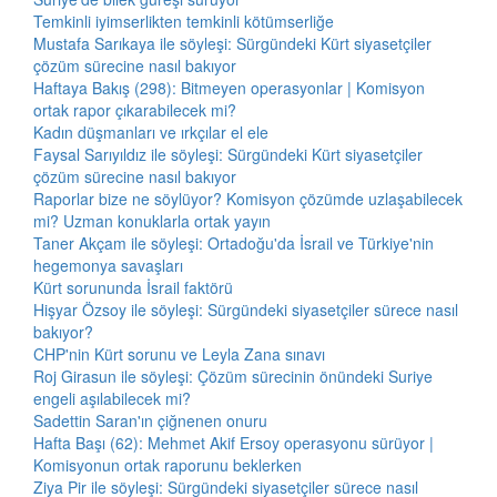
Temkinli iyimserlikten temkinli kötümserliğe
Mustafa Sarıkaya ile söyleşi: Sürgündeki Kürt siyasetçiler
çözüm sürecine nasıl bakıyor
Haftaya Bakış (298): Bitmeyen operasyonlar | Komisyon
ortak rapor çıkarabilecek mi?
Kadın düşmanları ve ırkçılar el ele
Faysal Sarıyıldız ile söyleşi: Sürgündeki Kürt siyasetçiler
çözüm sürecine nasıl bakıyor
Raporlar bize ne söylüyor? Komisyon çözümde uzlaşabilecek
mi? Uzman konuklarla ortak yayın
Taner Akçam ile söyleşi: Ortadoğu'da İsrail ve Türkiye'nin
hegemonya savaşları
Kürt sorununda İsrail faktörü
Hişyar Özsoy ile söyleşi: Sürgündeki siyasetçiler sürece nasıl
bakıyor?
CHP'nin Kürt sorunu ve Leyla Zana sınavı
Roj Girasun ile söyleşi: Çözüm sürecinin önündeki Suriye
engeli aşılabilecek mi?
Sadettin Saran'ın çiğnenen onuru
Hafta Başı (62): Mehmet Akif Ersoy operasyonu sürüyor |
Komisyonun ortak raporunu beklerken
Ziya Pir ile söyleşi: Sürgündeki siyasetçiler sürece nasıl