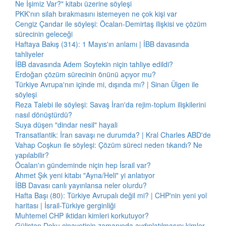
Ne İşimiz Var?" kitabı üzerine söyleşi
PKK'nın silah bırakmasını istemeyen ne çok kişi var
Cengiz Çandar ile söyleşi: Öcalan-Demirtaş ilişkisi ve çözüm
sürecinin geleceği
Haftaya Bakış (314): 1 Mayıs'ın anlamı | İBB davasında
tahliyeler
İBB davasında Adem Soytekin niçin tahliye edildi?
Erdoğan çözüm sürecinin önünü açıyor mu?
Türkiye Avrupa'nın içinde mi, dışında mı? | Sinan Ülgen ile
söyleşi
Reza Talebi ile söyleşi: Savaş İran'da rejim-toplum ilişkilerini
nasıl dönüştürdü?
Suya düşen "dindar nesil" hayali
Transatlantik: İran savaşı ne durumda? | Kral Charles ABD'de
Vahap Coşkun ile söyleşi: Çözüm süreci neden tıkandı? Ne
yapılabilir?
Öcalan'ın gündeminde niçin hep İsrail var?
Ahmet Şık yeni kitabı "Ayna/Heli" yi anlatıyor
İBB Davası canlı yayınlansa neler olurdu?
Hafta Başı (80): Türkiye Avrupalı değil mi? | CHP'nin yeni yol
haritası | İsrail-Türkiye gerginliği
Muhtemel CHP iktidarı kimleri korkutuyor?
Gülistan Doku cinayetinin zamanında aydınlatılmasını kimler