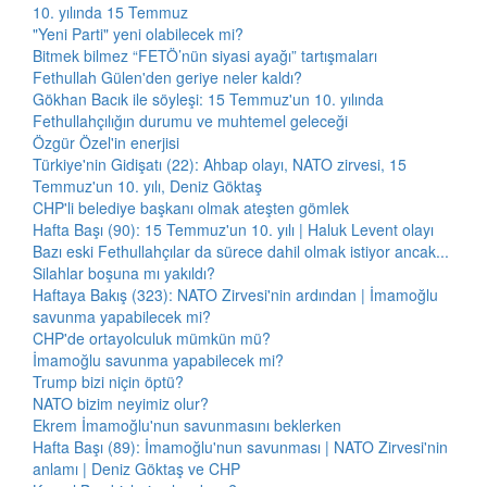
10. yılında 15 Temmuz
"Yeni Parti" yeni olabilecek mi?
Bitmek bilmez “FETÖ’nün siyasi ayağı” tartışmaları
Fethullah Gülen'den geriye neler kaldı?
Gökhan Bacık ile söyleşi: 15 Temmuz'un 10. yılında
Fethullahçılığın durumu ve muhtemel geleceği
Özgür Özel'in enerjisi
Türkiye'nin Gidişatı (22): Ahbap olayı, NATO zirvesi, 15
Temmuz'un 10. yılı, Deniz Göktaş
CHP'li belediye başkanı olmak ateşten gömlek
Hafta Başı (90): 15 Temmuz'un 10. yılı | Haluk Levent olayı
Bazı eski Fethullahçılar da sürece dahil olmak istiyor ancak...
Silahlar boşuna mı yakıldı?
Haftaya Bakış (323): NATO Zirvesi'nin ardından | İmamoğlu
savunma yapabilecek mi?
CHP'de ortayolculuk mümkün mü?
İmamoğlu savunma yapabilecek mi?
Trump bizi niçin öptü?
NATO bizim neyimiz olur?
Ekrem İmamoğlu'nun savunmasını beklerken
Hafta Başı (89): İmamoğlu'nun savunması | NATO Zirvesi'nin
anlamı | Deniz Göktaş ve CHP