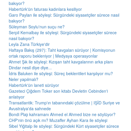
bakıyor?
Habertürk'ün faturası kadınlara kesiliyor
Garo Paylan ile söyleşi: Sürgündeki siyasetçiler sürece nasıl
bakıyor?
Süleyman Soylu'nun suçu ne?
Serpil Kemalbay ile söyleşi: Sürgündeki siyasetçiler sürece
nasıl bakıyor?
Leyla Zana Türkiye'dir
Haftaya Bakış (297): Taht kavgaları sürüyor | Komisyonun
ortak raporu bekleniyor | Medyaya operasyonlar
Ahmet Şık ile söyleşi: Kızışan taht kavgalarının arka planı
Dindar nesil diye diye...
İdris Baluken ile söyleşi: Süreç beklentileri karşılıyor mu?
Neler yapılmalı?
Habertürk'ün laneti sürüyor
Gazeteci Çiğdem Toker son kitabı Devletin Cebinden'i
anlatıyor
Transatlantik: Trump'ın tabanındaki çözülme | IŞİD Suriye ve
Avustralya'da sahnede
Bondi Plajı kahramanı Ahmed el Ahmed bize ne söylüyor?
CHP'nin önü açık mı? Muzaffer Ayhan Kara ile söyleşi
Sibel Yiğitalp ile söyleşi: Sürgündeki Kürt siyasetçiler sürece