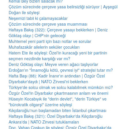
Kemal Bey bizleri salacak mı?
Çözüm sürecinde çerçeve yasa belirsizliği sürüyor | Ayşegül
Doğan ile söyleşi
Neşemizi tabii ki çalamayacaklar
Çözüm sürecinde çerçeve yasa muamması
Haftaya Bakış (322): Çerçeve yasayı beklerken | Deniz
Göktaş olayı | CHP'nin geleceği
Muhtemel yeni parti için bazı notlar ve sorular
Muhafazakâr ailelerin seküler çocukları
Hatem Ete ile söyleşi: Özel'in kuracağı yeni bir partinin
seçmen nezdinde karşılığı var mı?
Deniz Göktaş olayı: Meyve veren ağacı taşlıyorlar
Erdoğan'ın "İmamoğlu kötü, çevresi iyi" stratejisi tutar mı?
Hafta Başı (88): Kadir İnanır'ın ardından | Özgür Özel
Diyarbakır'daydı | NATO Zirvesi'ni beklerken
Türkiye'de solcu olmak ve solcu kalabilmek mümkün mü?
Özgür Özel'in Diyarbakır çıkartmasının anlam ve önemi
Hüseyin Kocabıyık ile "derin devlet", "derin Türkiye" ve
"bürokratik oligarşi" üzerine söyleşi
Kılıçdaroğlu'nun başlamadan biten İstanbul çıkartması
Haftaya Bakış (321): Özel Diyarbakır'da Kılıçdaroğlu
Ankara'da | NATO Zirvesi tutuklamaları
Doç. Vahap Coşkun ile söyleşi: Özgür Özel Diyarbakır'da