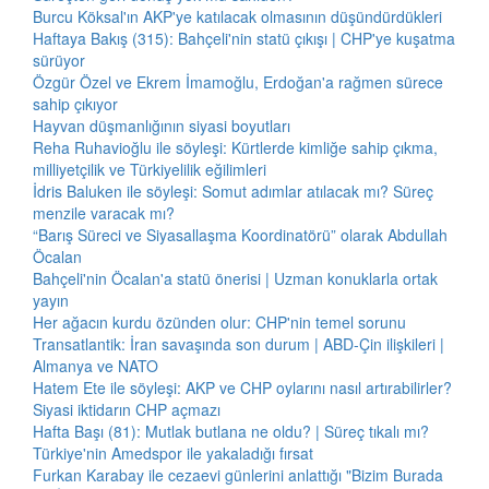
Burcu Köksal'ın AKP'ye katılacak olmasının düşündürdükleri
Haftaya Bakış (315): Bahçeli'nin statü çıkışı | CHP'ye kuşatma
sürüyor
Özgür Özel ve Ekrem İmamoğlu, Erdoğan'a rağmen sürece
sahip çıkıyor
Hayvan düşmanlığının siyasi boyutları
Reha Ruhavioğlu ile söyleşi: Kürtlerde kimliğe sahip çıkma,
milliyetçilik ve Türkiyelilik eğilimleri
İdris Baluken ile söyleşi: Somut adımlar atılacak mı? Süreç
menzile varacak mı?
“Barış Süreci ve Siyasallaşma Koordinatörü” olarak Abdullah
Öcalan
Bahçeli'nin Öcalan'a statü önerisi | Uzman konuklarla ortak
yayın
Her ağacın kurdu özünden olur: CHP'nin temel sorunu
Transatlantik: İran savaşında son durum | ABD-Çin ilişkileri |
Almanya ve NATO
Hatem Ete ile söyleşi: AKP ve CHP oylarını nasıl artırabilirler?
Siyasi iktidarın CHP açmazı
Hafta Başı (81): Mutlak butlana ne oldu? | Süreç tıkalı mı?
Türkiye'nin Amedspor ile yakaladığı fırsat
Furkan Karabay ile cezaevi günlerini anlattığı "Bizim Burada