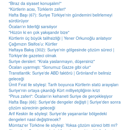
"Biraz da siyaset konuşalım!"
"Kürtlerin acısı, Türklerin zaferi"
Hafta Başı (67): Suriye Türkiye'nin gündemini belirlemeyi
sürdürüyor
Öcalan'ın liderliği sarsılıyor
"Hüzün ki en çok yakışandır bize"
Kürtlerin üç büyük talihsizliği | Yener Orkunoğlu anlatıyor
Çağımızın Sisifos’u: Kürtler
Haftaya Bakış (302): Suriye'nin gölgesinde çözüm süreci |
Türkiye'de gazeteci olmak
Suriye dersleri: "Krala yaslanmayın, düşersiniz"
Öcalan uyarmıştı: "Sonumuz Gazze gibi olur"
Transtlantik: Suriye'de ABD faktörü | Grönland'ın belirsiz
geleceği
Ümit Fırat ile söyleşi: Tarih boyunca Kürtlerin statü arayışları
Suriye'nin ortaya çıkardığı Kürt milliyetçiliğinin krizi
"Pirus zaferi": Öcalan'ın kehaneti Suriye de gerçekleşiyor
Hafta Başı (66): Suriye'de dengeler değişti | Suriye'den sonra
çözüm sürecinin geleceği
Arif Keskin ile söyleşi: Suriye'de yaşananlar bölgedeki
dengeleri nasıl değiştirecek?
Mümtaz'er Türköne ile söyleşi: Yoksa çözüm süreci bitti mi?