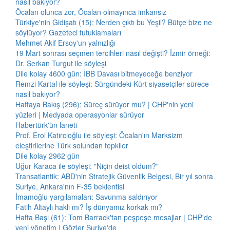
nasıl bakıyor?
Öcalan olunca zor, Öcalan olmayınca imkansız
Türkiye'nin Gidişatı (15): Nerden çıktı bu Yeşil? Bütçe bize ne
söylüyor? Gazeteci tutuklamaları
Mehmet Akif Ersoy'un yalnızlığı
19 Mart sonrası seçmen tercihleri nasıl değişti? İzmir örneği:
Dr. Serkan Turgut ile söyleşi
Dile kolay 4600 gün: İBB Davası bitmeyeceğe benziyor
Remzi Kartal ile söyleşi: Sürgündeki Kürt siyasetçiler sürece
nasıl bakıyor?
Haftaya Bakış (296): Süreç sürüyor mu? | CHP'nin yeni
yüzleri | Medyada operasyonlar sürüyor
Habertürk'ün laneti
Prof. Erol Katırcıoğlu ile söyleşi: Öcalan'ın Marksizm
eleştirilerine Türk solundan tepkiler
Dile kolay 2962 gün
Uğur Karaca ile söyleşi: "Niçin deist oldum?"
Transatlantik: ABD'nin Stratejik Güvenlik Belgesi, Bir yıl sonra
Suriye, Ankara'nın F-35 beklentisi
İmamoğlu yargılamaları: Savunma saldırıyor
Fatih Altaylı haklı mı? İş dünyamız korkak mı?
Hafta Başı (61): Tom Barrack'tan peşpeşe mesajlar | CHP'de
yeni yönetim | Gözler Suriye'de