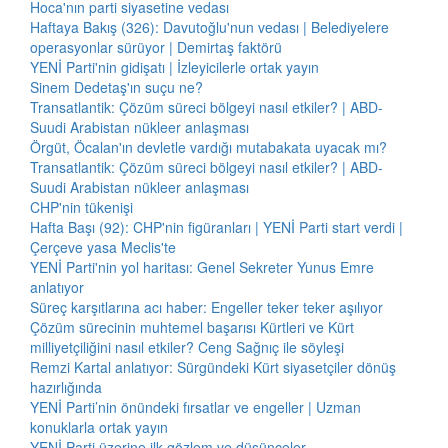
Hoca'nın parti siyasetine vedası
Haftaya Bakış (326): Davutoğlu'nun vedası | Belediyelere
operasyonlar sürüyor | Demirtaş faktörü
YENİ Parti'nin gidişatı | İzleyicilerle ortak yayın
Sinem Dedetaş'ın suçu ne?
Transatlantik: Çözüm süreci bölgeyi nasıl etkiler? | ABD-
Suudi Arabistan nükleer anlaşması
Örgüt, Öcalan'ın devletle vardığı mutabakata uyacak mı?
Transatlantik: Çözüm süreci bölgeyi nasıl etkiler? | ABD-
Suudi Arabistan nükleer anlaşması
CHP'nin tükenişi
Hafta Başı (92): CHP'nin figüranları | YENİ Parti start verdi |
Çerçeve yasa Meclis'te
YENİ Parti'nin yol haritası: Genel Sekreter Yunus Emre
anlatıyor
Süreç karşıtlarına acı haber: Engeller teker teker aşılıyor
Çözüm sürecinin muhtemel başarısı Kürtleri ve Kürt
milliyetçiliğini nasıl etkiler? Ceng Sağnıç ile söyleşi
Remzi Kartal anlatıyor: Sürgündeki Kürt siyasetçiler dönüş
hazırlığında
YENİ Parti’nin önündeki fırsatlar ve engeller | Uzman
konuklarla ortak yayın
YENİ Parti üzerine ilk gözlem ve düşünceler