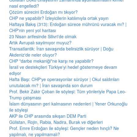
nasıl engelledi?
Çözüm sürecini Erdoğan mı tıkıyor?
CHP ne yapabilir? İzleyicilerin katılımıyla ortak yayın
Haftaya Bakış (313): Erdoğan sürece mührünü vuracak mı? |
CHP'nin yeni yol haritası
23 Nisan arifesinde Silivri'de olmak
Artık Avrupalı sayılmıyor muyuz?
Transatlantik: İran savaşında belirsizlik sürüyor | Doğu
Akdeniz'de neler oluyor?
CHP "darbe mekaniği"ne karşı ne yapabilir?
İsrail ve destekçileri Türkiye'yi hedef göstermeye devam
ediyor
Hafta Başı: CHP'ye operasyonlar sürüyor | Okul saldırıları
unutulacak mı? | İran savaşında son durum
Prof. Bekir Zakir Çoban ile söyleşi: Tüm yönleriyle Papa Leo-
Trump çatışması
İslam dünyasının geri kalmasının nedenleri | Yener Orkunoğlu
ile söyleşi
AKP ile CHP arasında sıkışan DEM Parti
Gülistan, Rojin, Rabia, Nadira, Burak ve diğerleri
Prof. Emre Erdoğan ile söyleşi: Gençler neden hınçlı? Ne
yapılmalı, ne yapılmamalı?