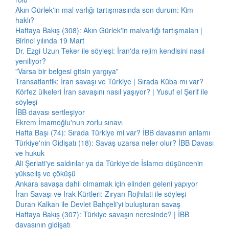
Akın Gürlek'in mal varlığı tartışmasında son durum: Kim
haklı?
Haftaya Bakış (308): Akın Gürlek'in malvarlığı tartışmaları |
Birinci yılında 19 Mart
Dr. Ezgi Uzun Teker ile söyleşi: İran'da rejim kendisini nasıl
yeniliyor?
"Varsa bir belgesi gitsin yargıya"
Transatlantik: İran savaşı ve Türkiye | Sırada Küba mı var?
Körfez ülkeleri İran savaşını nasıl yaşıyor? | Yusuf el Şerif ile
söyleşi
İBB davası sertleşiyor
Ekrem İmamoğlu'nun zorlu sınavı
Hafta Başı (74): Sırada Türkiye mi var? İBB davasının anlamı
Türkiye'nin Gidişatı (18): Savaş uzarsa neler olur? İBB Davası
ve hukuk
Ali Şeriati'ye saldırılar ya da Türkiye'de İslamcı düşüncenin
yükseliş ve çöküşü
Ankara savaşa dahil olmamak için elinden geleni yapıyor
İran Savaşı ve Irak Kürtleri: Zıryan Rojhılati ile söyleşi
Duran Kalkan ile Devlet Bahçeli'yi buluşturan savaş
Haftaya Bakış (307): Türkiye savaşın neresinde? | İBB
davasının gidişatı