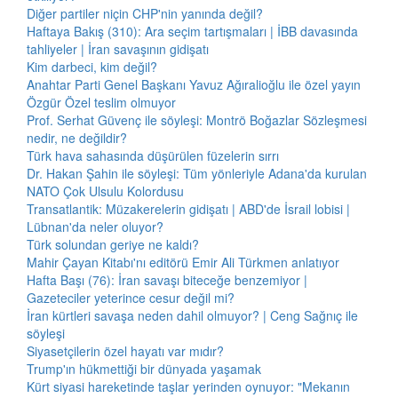
Diğer partiler niçin CHP'nin yanında değil?
Haftaya Bakış (310): Ara seçim tartışmaları | İBB davasında
tahliyeler | İran savaşının gidişatı
Kim darbeci, kim değil?
Anahtar Parti Genel Başkanı Yavuz Ağıralioğlu ile özel yayın
Özgür Özel teslim olmuyor
Prof. Serhat Güvenç ile söyleşi: Montrö Boğazlar Sözleşmesi
nedir, ne değildir?
Türk hava sahasında düşürülen füzelerin sırrı
Dr. Hakan Şahin ile söyleşi: Tüm yönleriyle Adana'da kurulan
NATO Çok Ulsulu Kolordusu
Transatlantik: Müzakerelerin gidişatı | ABD'de İsrail lobisi |
Lübnan'da neler oluyor?
Türk solundan geriye ne kaldı?
Mahir Çayan Kitabı'nı editörü Emir Ali Türkmen anlatıyor
Hafta Başı (76): İran savaşı biteceğe benzemiyor |
Gazeteciler yeterince cesur değil mi?
İran kürtleri savaşa neden dahil olmuyor? | Ceng Sağnıç ile
söyleşi
Siyasetçilerin özel hayatı var mıdır?
Trump'ın hükmettiği bir dünyada yaşamak
Kürt siyasi hareketinde taşlar yerinden oynuyor: "Mekanın