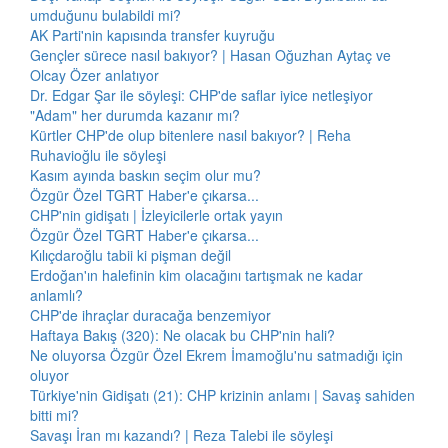
umduğunu bulabildi mi?
AK Parti'nin kapısında transfer kuyruğu
Gençler sürece nasıl bakıyor? | Hasan Oğuzhan Aytaç ve
Olcay Özer anlatıyor
Dr. Edgar Şar ile söyleşi: CHP'de saflar iyice netleşiyor
"Adam" her durumda kazanır mı?
Kürtler CHP'de olup bitenlere nasıl bakıyor? | Reha
Ruhavioğlu ile söyleşi
Kasım ayında baskın seçim olur mu?
Özgür Özel TGRT Haber'e çıkarsa...
CHP'nin gidişatı | İzleyicilerle ortak yayın
Özgür Özel TGRT Haber'e çıkarsa...
Kılıçdaroğlu tabii ki pişman değil
Erdoğan'ın halefinin kim olacağını tartışmak ne kadar
anlamlı?
CHP'de ihraçlar duracağa benzemiyor
Haftaya Bakış (320): Ne olacak bu CHP'nin hali?
Ne oluyorsa Özgür Özel Ekrem İmamoğlu'nu satmadığı için
oluyor
Türkiye'nin Gidişatı (21): CHP krizinin anlamı | Savaş sahiden
bitti mi?
Savaşı İran mı kazandı? | Reza Talebi ile söyleşi