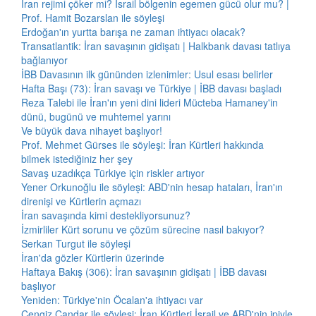
İran rejimi çöker mi? İsrail bölgenin egemen gücü olur mu? |
Prof. Hamit Bozarslan ile söyleşi
Erdoğan'ın yurtta barışa ne zaman ihtiyacı olacak?
Transatlantik: İran savaşının gidişatı | Halkbank davası tatlıya
bağlanıyor
İBB Davasının ilk gününden izlenimler: Usul esası belirler
Hafta Başı (73): İran savaşı ve Türkiye | İBB davası başladı
Reza Talebi ile İran'ın yeni dini lideri Mücteba Hamaney'in
dünü, bugünü ve muhtemel yarını
Ve büyük dava nihayet başlıyor!
Prof. Mehmet Gürses ile söyleşi: İran Kürtleri hakkında
bilmek istediğiniz her şey
Savaş uzadıkça Türkiye için riskler artıyor
Yener Orkunoğlu ile söyleşi: ABD'nin hesap hataları, İran'ın
direnişi ve Kürtlerin açmazı
İran savaşında kimi destekliyorsunuz?
İzmirliler Kürt sorunu ve çözüm sürecine nasıl bakıyor?
Serkan Turgut ile söyleşi
İran'da gözler Kürtlerin üzerinde
Haftaya Bakış (306): İran savaşının gidişatı | İBB davası
başlıyor
Yeniden: Türkiye'nin Öcalan'a ihtiyacı var
Cengiz Çandar ile söyleşi: İran Kürtleri İsrail ve ABD'nin ipiyle