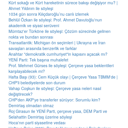
Kürt sokağı ve Kürt hareketinin sürece bakışı değişiyor mu? |
Ahmet Yıldırım ile söyleşi
1034 gün sonra Kılıçdaroğlu’nu canlı izlemek
Behlül Özkan ile söyleşi: Prof. Ahmet Davutoğlu'nun
akademik ve siyasi serüveni
Mümtaz'er Türköne ile söyleşi: Çözüm sürecinde gelinen
nokta ve bundan sonrası
Transatlantik: Michigan ön seçimleri | Ukrayna ve İran
savaşları arasında benzerlik ve farklar
Anahtar "demokratik cumhuriyet"in kapısını açacak mı?
YENİ Parti: Tek başına muhalefet
Prof. Mehmet Gürses ile söyleşi: Çerçeve yasa beklentileri
karşılayabilecek mi?
Hafta Başı (93): Cem Küçük olayı | Çerçeve Yasa TBMM'de |
CHP'li belediyelerde son durum
Vahap Coşkun ile söyleşi: Çerçeve yasa neleri nasıl
değiştirecek?
CHP'den AKP'ye transferler sürüyor: Sorumlu kim?
Demirtaş olmadan olmaz
Roj Girasun ile YENİ Parti, çerçeve yasa, DEM Parti ve
Selahattin Demirtaş üzerine söyleşi
Hoca'nın parti siyasetine vedası