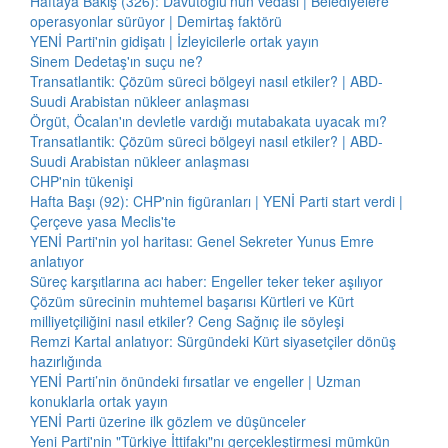
Haftaya Bakış (326): Davutoğlu'nun vedası | Belediyelere
operasyonlar sürüyor | Demirtaş faktörü
YENİ Parti'nin gidişatı | İzleyicilerle ortak yayın
Sinem Dedetaş'ın suçu ne?
Transatlantik: Çözüm süreci bölgeyi nasıl etkiler? | ABD-
Suudi Arabistan nükleer anlaşması
Örgüt, Öcalan'ın devletle vardığı mutabakata uyacak mı?
Transatlantik: Çözüm süreci bölgeyi nasıl etkiler? | ABD-
Suudi Arabistan nükleer anlaşması
CHP'nin tükenişi
Hafta Başı (92): CHP'nin figüranları | YENİ Parti start verdi |
Çerçeve yasa Meclis'te
YENİ Parti'nin yol haritası: Genel Sekreter Yunus Emre
anlatıyor
Süreç karşıtlarına acı haber: Engeller teker teker aşılıyor
Çözüm sürecinin muhtemel başarısı Kürtleri ve Kürt
milliyetçiliğini nasıl etkiler? Ceng Sağnıç ile söyleşi
Remzi Kartal anlatıyor: Sürgündeki Kürt siyasetçiler dönüş
hazırlığında
YENİ Parti’nin önündeki fırsatlar ve engeller | Uzman
konuklarla ortak yayın
YENİ Parti üzerine ilk gözlem ve düşünceler
Yeni Parti'nin "Türkiye İttifakı"nı gerçekleştirmesi mümkün