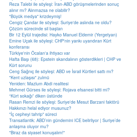
Reza Talebi ile söyleşi: İran-ABD görüşmelerinden sonuç
alınır mı? Alınmazsa ne olabilir?
"Büyük medya" krizdeymiş!
Cengiz Çandar ile söyleşi: Suriye'de aslında ne oldu?
Çözüm sürecinde sil baştan
Bir 12 Eylül trajedisi: Hayko Manuel Eldemir (Yergetyan)
Emine Uçak ile söyleşi: CHP'nin yankı uyandıran Kürt
konferansı
Türkiye'nin Öcalan'a ihtiyacı var
Hafta Başı (68): Epstein skandalının gösterdikleri | CHP ve
Kürt sorunu
Ceng Sağnıç ile söyleşi: ABD ve İsrail Kürtleri sattı mı?
"Kent uzlaşısı" zulmü
Yeniden: Mazlum Abdi realitesi
Mehmet Gürses ile söyleşi: Rojava efsanesi bitti mi?
“Kürt sokağı” diken üstünde
Rasan Remzi ile söyleşi: Suriye'de Mesut Barzani faktörü
Hakkınızı helal ediyor musunuz?
"İç cepheyi tahrip" süreci
Transatlantik: ABD’nin gündemini ICE belirliyor | Suriye’de
anlaşma oluyor mu?
"Biraz da siyaset konuşalım!"