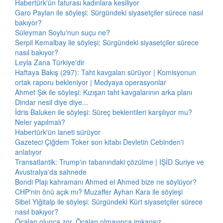
Habertürk'ün faturası kadınlara kesiliyor
Garo Paylan ile söyleşi: Sürgündeki siyasetçiler sürece nasıl
bakıyor?
Süleyman Soylu'nun suçu ne?
Serpil Kemalbay ile söyleşi: Sürgündeki siyasetçiler sürece
nasıl bakıyor?
Leyla Zana Türkiye'dir
Haftaya Bakış (297): Taht kavgaları sürüyor | Komisyonun
ortak raporu bekleniyor | Medyaya operasyonlar
Ahmet Şık ile söyleşi: Kızışan taht kavgalarının arka planı
Dindar nesil diye diye...
İdris Baluken ile söyleşi: Süreç beklentileri karşılıyor mu?
Neler yapılmalı?
Habertürk'ün laneti sürüyor
Gazeteci Çiğdem Toker son kitabı Devletin Cebinden'i
anlatıyor
Transatlantik: Trump'ın tabanındaki çözülme | IŞİD Suriye ve
Avustralya'da sahnede
Bondi Plajı kahramanı Ahmed el Ahmed bize ne söylüyor?
CHP'nin önü açık mı? Muzaffer Ayhan Kara ile söyleşi
Sibel Yiğitalp ile söyleşi: Sürgündeki Kürt siyasetçiler sürece
nasıl bakıyor?
Öcalan olunca zor, Öcalan olmayınca imkansız