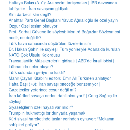
Haftaya Bakış (310): Ara seçim tartışmaları | İBB davasında
tahliyeler | İran savaşının gidişatı
Kim darbeci, kim değil?
Anahtar Parti Genel Başkanı Yavuz Ağıralioğlu ile özel yayın
Özgür Özel teslim olmuyor
Prof. Serhat Güvenç ile söyleşi: Montrö Boğazlar Sözleşmesi
nedir, ne değildir?
Türk hava sahasında düşürülen füzelerin sırrı
Dr. Hakan Şahin ile söyleşi: Tüm yönleriyle Adana'da kurulan
NATO Çok Ulsulu Kolordusu
Transatlantik: Müzakerelerin gidişatı | ABD'de İsrail lobisi |
Lübnan'da neler oluyor?
Türk solundan geriye ne kaldı?
Mahir Çayan Kitabı'nı editörü Emir Ali Türkmen anlatıyor
Hafta Başı (76): İran savaşı biteceğe benzemiyor |
Gazeteciler yeterince cesur değil mi?
İran kürtleri savaşa neden dahil olmuyor? | Ceng Sağnıç ile
söyleşi
Siyasetçilerin özel hayatı var mıdır?
Trump'ın hükmettiği bir dünyada yaşamak
Kürt siyasi hareketinde taşlar yerinden oynuyor: "Mekanın
sahipleri geliyor"