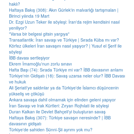
haklı?
Haftaya Bakış (308): Akın Gürlek'in malvarlığı tartışmaları |
Birinci yılında 19 Mart
Dr. Ezgi Uzun Teker ile söyleşi: İran'da rejim kendisini nasıl
yeniliyor?
"Varsa bir belgesi gitsin yargıya"
Transatlantik: İran savaşı ve Türkiye | Sırada Küba mı var?
Körfez ülkeleri İran savaşını nasıl yaşıyor? | Yusuf el Şerif ile
söyleşi
İBB davası sertleşiyor
Ekrem İmamoğlu'nun zorlu sınavı
Hafta Başı (74): Sırada Türkiye mi var? İBB davasının anlamı
Türkiye'nin Gidişatı (18): Savaş uzarsa neler olur? İBB Davası
ve hukuk
Ali Şeriati'ye saldırılar ya da Türkiye'de İslamcı düşüncenin
yükseliş ve çöküşü
Ankara savaşa dahil olmamak için elinden geleni yapıyor
İran Savaşı ve Irak Kürtleri: Zıryan Rojhılati ile söyleşi
Duran Kalkan ile Devlet Bahçeli'yi buluşturan savaş
Haftaya Bakış (307): Türkiye savaşın neresinde? | İBB
davasının gidişatı
Türkiye'de sahiden Sünni-Şii ayrımı yok mu?