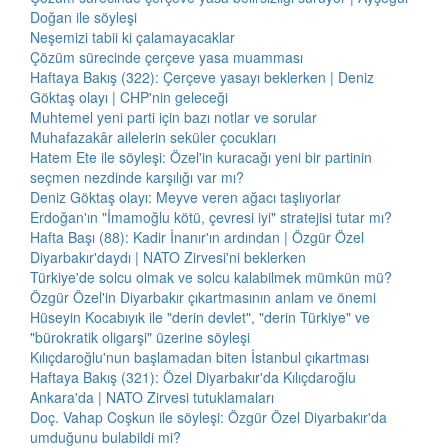
Doğan ile söyleşi
Neşemizi tabii ki çalamayacaklar
Çözüm sürecinde çerçeve yasa muamması
Haftaya Bakış (322): Çerçeve yasayı beklerken | Deniz
Göktaş olayı | CHP'nin geleceği
Muhtemel yeni parti için bazı notlar ve sorular
Muhafazakâr ailelerin seküler çocukları
Hatem Ete ile söyleşi: Özel'in kuracağı yeni bir partinin
seçmen nezdinde karşılığı var mı?
Deniz Göktaş olayı: Meyve veren ağacı taşlıyorlar
Erdoğan'ın "İmamoğlu kötü, çevresi iyi" stratejisi tutar mı?
Hafta Başı (88): Kadir İnanır'ın ardından | Özgür Özel
Diyarbakır'daydı | NATO Zirvesi'ni beklerken
Türkiye'de solcu olmak ve solcu kalabilmek mümkün mü?
Özgür Özel'in Diyarbakır çıkartmasının anlam ve önemi
Hüseyin Kocabıyık ile "derin devlet", "derin Türkiye" ve
"bürokratik oligarşi" üzerine söyleşi
Kılıçdaroğlu'nun başlamadan biten İstanbul çıkartması
Haftaya Bakış (321): Özel Diyarbakır'da Kılıçdaroğlu
Ankara'da | NATO Zirvesi tutuklamaları
Doç. Vahap Coşkun ile söyleşi: Özgür Özel Diyarbakır'da
umduğunu bulabildi mi?