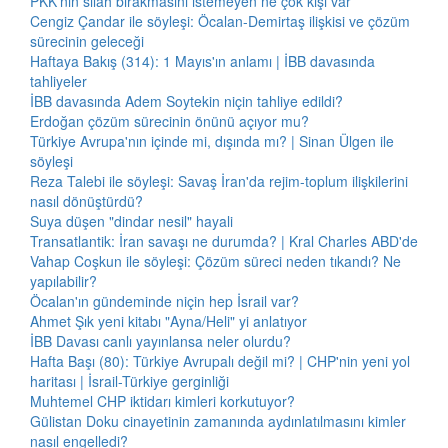
PKK'nın silah bırakmasını istemeyen ne çok kişi var
Cengiz Çandar ile söyleşi: Öcalan-Demirtaş ilişkisi ve çözüm
sürecinin geleceği
Haftaya Bakış (314): 1 Mayıs'ın anlamı | İBB davasında
tahliyeler
İBB davasında Adem Soytekin niçin tahliye edildi?
Erdoğan çözüm sürecinin önünü açıyor mu?
Türkiye Avrupa'nın içinde mi, dışında mı? | Sinan Ülgen ile
söyleşi
Reza Talebi ile söyleşi: Savaş İran'da rejim-toplum ilişkilerini
nasıl dönüştürdü?
Suya düşen "dindar nesil" hayali
Transatlantik: İran savaşı ne durumda? | Kral Charles ABD'de
Vahap Coşkun ile söyleşi: Çözüm süreci neden tıkandı? Ne
yapılabilir?
Öcalan'ın gündeminde niçin hep İsrail var?
Ahmet Şık yeni kitabı "Ayna/Heli" yi anlatıyor
İBB Davası canlı yayınlansa neler olurdu?
Hafta Başı (80): Türkiye Avrupalı değil mi? | CHP'nin yeni yol
haritası | İsrail-Türkiye gerginliği
Muhtemel CHP iktidarı kimleri korkutuyor?
Gülistan Doku cinayetinin zamanında aydınlatılmasını kimler
nasıl engelledi?