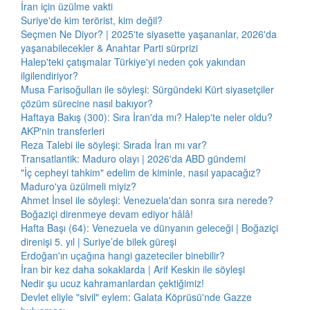
İran için üzülme vakti
Suriye'de kim terörist, kim değil?
Seçmen Ne Diyor? | 2025'te siyasette yaşananlar, 2026'da
yaşanabilecekler & Anahtar Parti sürprizi
Halep'teki çatışmalar Türkiye'yi neden çok yakından
ilgilendiriyor?
Musa Farisoğulları ile söyleşi: Sürgündeki Kürt siyasetçiler
çözüm sürecine nasıl bakıyor?
Haftaya Bakış (300): Sıra İran'da mı? Halep'te neler oldu?
AKP'nin transferleri
Reza Talebi ile söyleşi: Sırada İran mı var?
Transatlantik: Maduro olayı | 2026'da ABD gündemi
"İç cepheyi tahkim" edelim de kiminle, nasıl yapacağız?
Maduro'ya üzülmeli miyiz?
Ahmet İnsel ile söyleşi: Venezuela'dan sonra sıra nerede?
Boğaziçi direnmeye devam ediyor hâlâ!
Hafta Başı (64): Venezuela ve dünyanın geleceği | Boğaziçi
direnişi 5. yıl | Suriye’de bilek güreşi
Erdoğan'ın uçağına hangi gazeteciler binebilir?
İran bir kez daha sokaklarda | Arif Keskin ile söyleşi
Nedir şu ucuz kahramanlardan çektiğimiz!
Devlet eliyle "sivil" eylem: Galata Köprüsü'nde Gazze