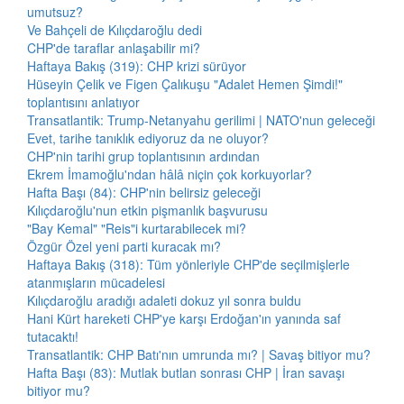
umutsuz?
Ve Bahçeli de Kılıçdaroğlu dedi
CHP'de taraflar anlaşabilir mi?
Haftaya Bakış (319): CHP krizi sürüyor
Hüseyin Çelik ve Figen Çalıkuşu "Adalet Hemen Şimdi!"
toplantısını anlatıyor
Transatlantik: Trump-Netanyahu gerilimi | NATO'nun geleceği
Evet, tarihe tanıklık ediyoruz da ne oluyor?
CHP'nin tarihi grup toplantısının ardından
Ekrem İmamoğlu'ndan hâlâ niçin çok korkuyorlar?
Hafta Başı (84): CHP'nin belirsiz geleceği
Kılıçdaroğlu'nun etkin pişmanlık başvurusu
"Bay Kemal" "Reis"i kurtarabilecek mi?
Özgür Özel yeni parti kuracak mı?
Haftaya Bakış (318): Tüm yönleriyle CHP'de seçilmişlerle
atanmışların mücadelesi
Kılıçdaroğlu aradığı adaleti dokuz yıl sonra buldu
Hani Kürt hareketi CHP'ye karşı Erdoğan'ın yanında saf
tutacaktı!
Transatlantik: CHP Batı'nın umrunda mı? | Savaş bitiyor mu?
Hafta Başı (83): Mutlak butlan sonrası CHP | İran savaşı
bitiyor mu?