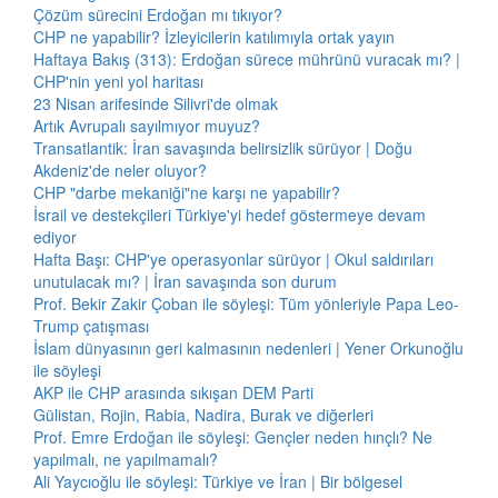
Çözüm sürecini Erdoğan mı tıkıyor?
CHP ne yapabilir? İzleyicilerin katılımıyla ortak yayın
Haftaya Bakış (313): Erdoğan sürece mührünü vuracak mı? |
CHP'nin yeni yol haritası
23 Nisan arifesinde Silivri'de olmak
Artık Avrupalı sayılmıyor muyuz?
Transatlantik: İran savaşında belirsizlik sürüyor | Doğu
Akdeniz'de neler oluyor?
CHP "darbe mekaniği"ne karşı ne yapabilir?
İsrail ve destekçileri Türkiye'yi hedef göstermeye devam
ediyor
Hafta Başı: CHP'ye operasyonlar sürüyor | Okul saldırıları
unutulacak mı? | İran savaşında son durum
Prof. Bekir Zakir Çoban ile söyleşi: Tüm yönleriyle Papa Leo-
Trump çatışması
İslam dünyasının geri kalmasının nedenleri | Yener Orkunoğlu
ile söyleşi
AKP ile CHP arasında sıkışan DEM Parti
Gülistan, Rojin, Rabia, Nadira, Burak ve diğerleri
Prof. Emre Erdoğan ile söyleşi: Gençler neden hınçlı? Ne
yapılmalı, ne yapılmamalı?
Ali Yaycıoğlu ile söyleşi: Türkiye ve İran | Bir bölgesel