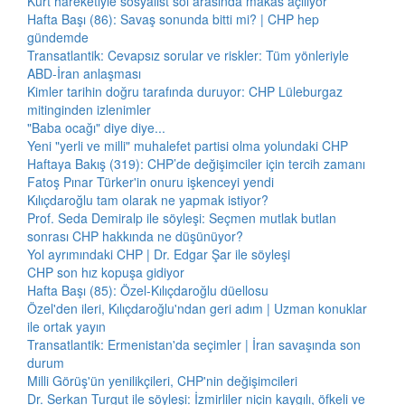
Kürt hareketiyle sosyalist sol arasında makas açılıyor
Hafta Başı (86): Savaş sonunda bitti mi? | CHP hep
gündemde
Transatlantik: Cevapsız sorular ve riskler: Tüm yönleriyle
ABD-İran anlaşması
Kimler tarihin doğru tarafında duruyor: CHP Lüleburgaz
mitinginden izlenimler
"Baba ocağı" diye diye...
Yeni "yerli ve milli" muhalefet partisi olma yolundaki CHP
Haftaya Bakış (319): CHP’de değişimciler için tercih zamanı
Fatoş Pınar Türker'in onuru işkenceyi yendi
Kılıçdaroğlu tam olarak ne yapmak istiyor?
Prof. Seda Demiralp ile söyleşi: Seçmen mutlak butlan
sonrası CHP hakkında ne düşünüyor?
Yol ayrımındaki CHP | Dr. Edgar Şar ile söyleşi
CHP son hız kopuşa gidiyor
Hafta Başı (85): Özel-Kılıçdaroğlu düellosu
Özel'den ileri, Kılıçdaroğlu'ndan geri adım | Uzman konuklar
ile ortak yayın
Transatlantik: Ermenistan'da seçimler | İran savaşında son
durum
Milli Görüş'ün yenilikçileri, CHP'nin değişimcileri
Dr. Serkan Turgut ile söyleşi: İzmirliler niçin kaygılı, öfkeli ve