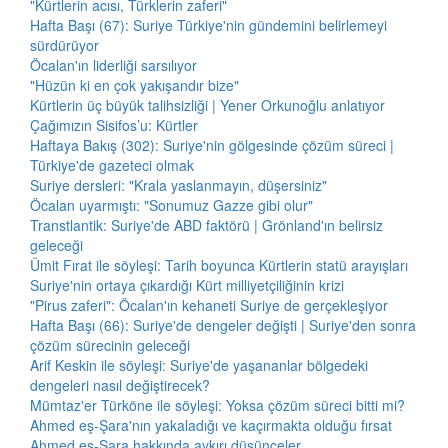
"Kürtlerin acısı, Türklerin zaferi"
Hafta Başı (67): Suriye Türkiye'nin gündemini belirlemeyi
sürdürüyor
Öcalan'ın liderliği sarsılıyor
"Hüzün ki en çok yakışandır bize"
Kürtlerin üç büyük talihsizliği | Yener Orkunoğlu anlatıyor
Çağımızın Sisifos’u: Kürtler
Haftaya Bakış (302): Suriye'nin gölgesinde çözüm süreci |
Türkiye'de gazeteci olmak
Suriye dersleri: "Krala yaslanmayın, düşersiniz"
Öcalan uyarmıştı: "Sonumuz Gazze gibi olur"
Transtlantik: Suriye'de ABD faktörü | Grönland'ın belirsiz
geleceği
Ümit Fırat ile söyleşi: Tarih boyunca Kürtlerin statü arayışları
Suriye'nin ortaya çıkardığı Kürt milliyetçiliğinin krizi
"Pirus zaferi": Öcalan'ın kehaneti Suriye de gerçekleşiyor
Hafta Başı (66): Suriye'de dengeler değişti | Suriye'den sonra
çözüm sürecinin geleceği
Arif Keskin ile söyleşi: Suriye'de yaşananlar bölgedeki
dengeleri nasıl değiştirecek?
Mümtaz'er Türköne ile söyleşi: Yoksa çözüm süreci bitti mi?
Ahmed eş-Şara'nın yakaladığı ve kaçırmakta olduğu fırsat
Ahmed eş-Şara hakkında aykırı düşünceler