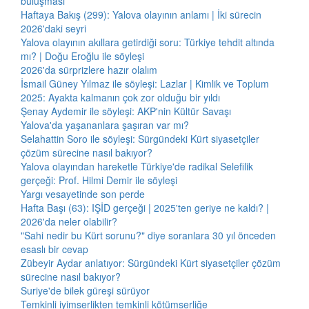
buluşması
Haftaya Bakış (299): Yalova olayının anlamı | İki sürecin
2026'daki seyri
Yalova olayının akıllara getirdiği soru: Türkiye tehdit altında
mı? | Doğu Eroğlu ile söyleşi
2026'da sürprizlere hazır olalım
İsmail Güney Yılmaz ile söyleşi: Lazlar | Kimlik ve Toplum
2025: Ayakta kalmanın çok zor olduğu bir yıldı
Şenay Aydemir ile söyleşi: AKP'nin Kültür Savaşı
Yalova'da yaşananlara şaşıran var mı?
Selahattin Soro ile söyleşi: Sürgündeki Kürt siyasetçiler
çözüm sürecine nasıl bakıyor?
Yalova olayından hareketle Türkiye'de radikal Selefilik
gerçeği: Prof. Hilmi Demir ile söyleşi
Yargı vesayetinde son perde
Hafta Başı (63): IŞİD gerçeği | 2025'ten geriye ne kaldı? |
2026'da neler olabilir?
"Sahi nedir bu Kürt sorunu?" diye soranlara 30 yıl önceden
esaslı bir cevap
Zübeyir Aydar anlatıyor: Sürgündeki Kürt siyasetçiler çözüm
sürecine nasıl bakıyor?
Suriye'de bilek güreşi sürüyor
Temkinli iyimserlikten temkinli kötümserliğe