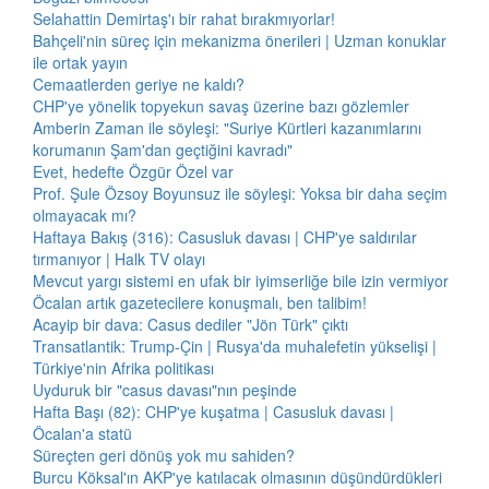
Selahattin Demirtaş'ı bir rahat bırakmıyorlar!
Bahçeli'nin süreç için mekanizma önerileri | Uzman konuklar
ile ortak yayın
Cemaatlerden geriye ne kaldı?
CHP'ye yönelik topyekun savaş üzerine bazı gözlemler
Amberin Zaman ile söyleşi: "Suriye Kürtleri kazanımlarını
korumanın Şam'dan geçtiğini kavradı"
Evet, hedefte Özgür Özel var
Prof. Şule Özsoy Boyunsuz ile söyleşi: Yoksa bir daha seçim
olmayacak mı?
Haftaya Bakış (316): Casusluk davası | CHP'ye saldırılar
tırmanıyor | Halk TV olayı
Mevcut yargı sistemi en ufak bir iyimserliğe bile izin vermiyor
Öcalan artık gazetecilere konuşmalı, ben talibim!
Acayip bir dava: Casus dediler "Jön Türk" çıktı
Transatlantik: Trump-Çin | Rusya'da muhalefetin yükselişi |
Türkiye'nin Afrika politikası
Uyduruk bir "casus davası"nın peşinde
Hafta Başı (82): CHP'ye kuşatma | Casusluk davası |
Öcalan'a statü
Süreçten geri dönüş yok mu sahiden?
Burcu Köksal'ın AKP'ye katılacak olmasının düşündürdükleri