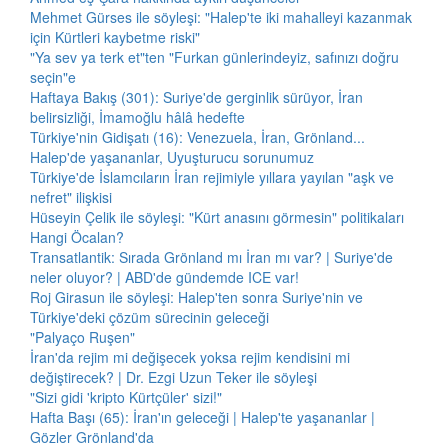
Mehmet Gürses ile söyleşi: "Halep'te iki mahalleyi kazanmak
için Kürtleri kaybetme riski"
"Ya sev ya terk et"ten "Furkan günlerindeyiz, safınızı doğru
seçin"e
Haftaya Bakış (301): Suriye'de gerginlik sürüyor, İran
belirsizliği, İmamoğlu hâlâ hedefte
Türkiye'nin Gidişatı (16): Venezuela, İran, Grönland...
Halep'de yaşananlar, Uyuşturucu sorunumuz
Türkiye'de İslamcıların İran rejimiyle yıllara yayılan "aşk ve
nefret" ilişkisi
Hüseyin Çelik ile söyleşi: "Kürt anasını görmesin" politikaları
Hangi Öcalan?
Transatlantik: Sırada Grönland mı İran mı var? | Suriye'de
neler oluyor? | ABD'de gündemde ICE var!
Roj Girasun ile söyleşi: Halep'ten sonra Suriye'nin ve
Türkiye'deki çözüm sürecinin geleceği
"Palyaço Ruşen"
İran'da rejim mi değişecek yoksa rejim kendisini mi
değiştirecek? | Dr. Ezgi Uzun Teker ile söyleşi
"Sizi gidi 'kripto Kürtçüler' sizi!"
Hafta Başı (65): İran'ın geleceği | Halep'te yaşananlar |
Gözler Grönland'da