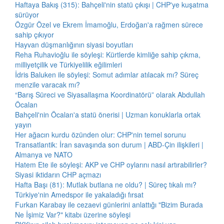
Haftaya Bakış (315): Bahçeli'nin statü çıkışı | CHP'ye kuşatma
sürüyor
Özgür Özel ve Ekrem İmamoğlu, Erdoğan'a rağmen sürece
sahip çıkıyor
Hayvan düşmanlığının siyasi boyutları
Reha Ruhavioğlu ile söyleşi: Kürtlerde kimliğe sahip çıkma,
milliyetçilik ve Türkiyelilik eğilimleri
İdris Baluken ile söyleşi: Somut adımlar atılacak mı? Süreç
menzile varacak mı?
“Barış Süreci ve Siyasallaşma Koordinatörü” olarak Abdullah
Öcalan
Bahçeli'nin Öcalan'a statü önerisi | Uzman konuklarla ortak
yayın
Her ağacın kurdu özünden olur: CHP'nin temel sorunu
Transatlantik: İran savaşında son durum | ABD-Çin ilişkileri |
Almanya ve NATO
Hatem Ete ile söyleşi: AKP ve CHP oylarını nasıl artırabilirler?
Siyasi iktidarın CHP açmazı
Hafta Başı (81): Mutlak butlana ne oldu? | Süreç tıkalı mı?
Türkiye'nin Amedspor ile yakaladığı fırsat
Furkan Karabay ile cezaevi günlerini anlattığı "Bizim Burada
Ne İşimiz Var?" kitabı üzerine söyleşi