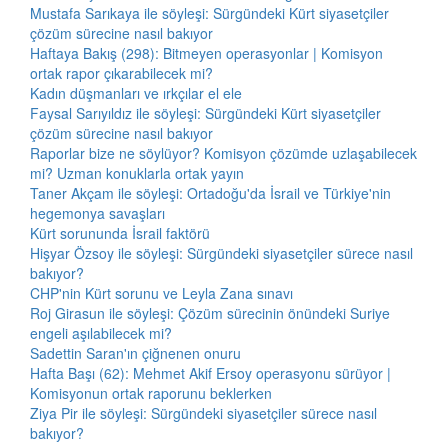
Mustafa Sarıkaya ile söyleşi: Sürgündeki Kürt siyasetçiler
çözüm sürecine nasıl bakıyor
Haftaya Bakış (298): Bitmeyen operasyonlar | Komisyon
ortak rapor çıkarabilecek mi?
Kadın düşmanları ve ırkçılar el ele
Faysal Sarıyıldız ile söyleşi: Sürgündeki Kürt siyasetçiler
çözüm sürecine nasıl bakıyor
Raporlar bize ne söylüyor? Komisyon çözümde uzlaşabilecek
mi? Uzman konuklarla ortak yayın
Taner Akçam ile söyleşi: Ortadoğu'da İsrail ve Türkiye'nin
hegemonya savaşları
Kürt sorununda İsrail faktörü
Hişyar Özsoy ile söyleşi: Sürgündeki siyasetçiler sürece nasıl
bakıyor?
CHP'nin Kürt sorunu ve Leyla Zana sınavı
Roj Girasun ile söyleşi: Çözüm sürecinin önündeki Suriye
engeli aşılabilecek mi?
Sadettin Saran'ın çiğnenen onuru
Hafta Başı (62): Mehmet Akif Ersoy operasyonu sürüyor |
Komisyonun ortak raporunu beklerken
Ziya Pir ile söyleşi: Sürgündeki siyasetçiler sürece nasıl
bakıyor?