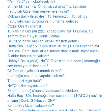
"Yeni Parti" yeni olabilecek mi?
Bitmek bilmez “FETÖ’nün siyasi ayağı” tartışmaları
Fethullah Gülen'den geriye neler kaldı?
Gökhan Bacık ile söyleşi: 15 Temmuz'un 10. yılında
Fethullahçılığın durumu ve muhtemel geleceği
Özgür Özel'in enerjisi
Türkiye'nin Gidişatı (22): Ahbap olayı, NATO zirvesi, 15
Temmuz'un 10. yılı, Deniz Göktaş
CHP'li belediye başkanı olmak ateşten gömlek
Hafta Başı (90): 15 Temmuz'un 10. yılı | Haluk Levent olayı
Bazı eski Fethullahçılar da sürece dahil olmak istiyor ancak...
Silahlar boşuna mı yakıldı?
Haftaya Bakış (323): NATO Zirvesi'nin ardından | İmamoğlu
savunma yapabilecek mi?
CHP'de ortayolculuk mümkün mü?
İmamoğlu savunma yapabilecek mi?
Trump bizi niçin öptü?
NATO bizim neyimiz olur?
Ekrem İmamoğlu'nun savunmasını beklerken
Hafta Başı (89): İmamoğlu'nun savunması | NATO Zirvesi'nin
anlamı | Deniz Göktaş ve CHP
Kemal Bey bizleri salacak mı?
Çözüm sürecinde çerçeve yasa belirsizliği sürüyor | Ayşegül