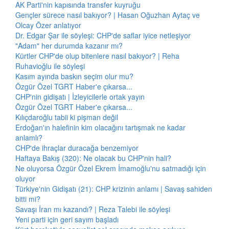
AK Parti'nin kapısında transfer kuyruğu
Gençler sürece nasıl bakıyor? | Hasan Oğuzhan Aytaç ve
Olcay Özer anlatıyor
Dr. Edgar Şar ile söyleşi: CHP'de saflar iyice netleşiyor
"Adam" her durumda kazanır mı?
Kürtler CHP'de olup bitenlere nasıl bakıyor? | Reha
Ruhavioğlu ile söyleşi
Kasım ayında baskın seçim olur mu?
Özgür Özel TGRT Haber'e çıkarsa...
CHP'nin gidişatı | İzleyicilerle ortak yayın
Özgür Özel TGRT Haber'e çıkarsa...
Kılıçdaroğlu tabii ki pişman değil
Erdoğan'ın halefinin kim olacağını tartışmak ne kadar
anlamlı?
CHP'de ihraçlar duracağa benzemiyor
Haftaya Bakış (320): Ne olacak bu CHP'nin hali?
Ne oluyorsa Özgür Özel Ekrem İmamoğlu'nu satmadığı için
oluyor
Türkiye'nin Gidişatı (21): CHP krizinin anlamı | Savaş sahiden
bitti mi?
Savaşı İran mı kazandı? | Reza Talebi ile söyleşi
Yeni parti için geri sayım başladı