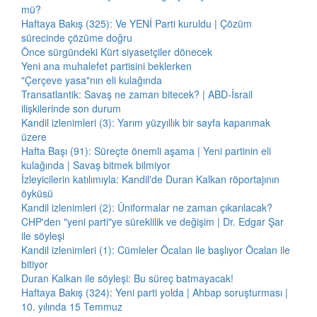
mü?
Haftaya Bakış (325): Ve YENİ Parti kuruldu | Çözüm
sürecinde çözüme doğru
Önce sürgündeki Kürt siyasetçiler dönecek
Yeni ana muhalefet partisini beklerken
"Çerçeve yasa"nın eli kulağında
Transatlantik: Savaş ne zaman bitecek? | ABD-İsrail
ilişkilerinde son durum
Kandil izlenimleri (3): Yarım yüzyıllık bir sayfa kapanmak
üzere
Hafta Başı (91): Süreçte önemli aşama | Yeni partinin eli
kulağında | Savaş bitmek bilmiyor
İzleyicilerin katılımıyla: Kandil'de Duran Kalkan röportajının
öyküsü
Kandil izlenimleri (2): Üniformalar ne zaman çıkarılacak?
CHP'den "yeni parti"ye süreklilik ve değişim | Dr. Edgar Şar
ile söyleşi
Kandil izlenimleri (1): Cümleler Öcalan ile başlıyor Öcalan ile
bitiyor
Duran Kalkan ile söyleşi: Bu süreç batmayacak!
Haftaya Bakış (324): Yeni parti yolda | Ahbap soruşturması |
10. yılında 15 Temmuz