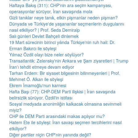
Haftaya Bakış (311): CHP'nin ara seçim kampanyası,
operasyonlar sürüyor, İran savaşında mola
Gizli tanıklar neye tanık, etkin pişmanlar neden pişman?
Dünyada ve Türkiye'de yaşananlar seçmenlerin duygularını
nasıl etkiliyor? | Prof. Seda Demiralp
Salı günleri Devlet Bahçeli dinlemek
19 Mart sürecinin birinci yılında Türkiye'nin ruh hali: Dr.
Erman Bakırcı ile söyleşi
Yılmaz Özdil olayı bize neler söylüyor?
Transatlantik: Zelensky'nin Ankara ve Şam ziyaretleri | Trump
İran'ı tehdit etmeye devam ediyor
Tarhan Erdem: Bir siyaset bilgesinin bilinmeyenleri | Prof.
Mehmet Ö. Alkan ile söyleşi
Ekrem İmamoğlu'nun karnesi
Hafta Başı (77): CHP-DEM Parti ilişkisi | İran savaşında
belirsizlik sürüyor, Özdil'in istifası
Sosyal medyada anonimliğin kalkacak olmasına sevinmeli
miyiz?
CHP ile DEM Parti arasındaki makas açılıyor mu?
Hatem Ete ile söyleşi: İran savaşı seçmen tercihlerini nasıl
etkiliyor?
Diğer partiler niçin CHP'nin yanında değil?