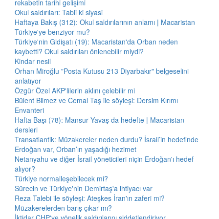
rekabetin tarihi gelişimi
Okul saldırıları: Tabii ki siyasi
Haftaya Bakış (312): Okul saldırılarının anlamı | Macaristan
Türkiye'ye benziyor mu?
Türkiye'nin Gidişatı (19): Macaristan'da Orban neden
kaybetti? Okul saldırıları önlenebilir miydi?
Kindar nesil
Orhan Miroğlu "Posta Kutusu 213 Diyarbakır" belgeselini
anlatıyor
Özgür Özel AKP'lilerin aklını çelebilir mi
Bülent Bilmez ve Cemal Taş ile söyleşi: Dersim Kırımı
Envanteri
Hafta Başı (78): Mansur Yavaş da hedefte | Macaristan
dersleri
Transatlantik: Müzakereler neden durdu? İsrail’in hedefinde
Erdoğan var, Orban’ın yaşadığı hezimet
Netanyahu ve diğer İsrail yöneticileri niçin Erdoğan'ı hedef
alıyor?
Türkiye normalleşebilecek mi?
Sürecin ve Türkiye'nin Demirtaş'a ihtiyacı var
Reza Talebi ile söyleşi: Ateşkes İran'ın zaferi mi?
Müzakerelerden barış çıkar mı?
İktidar CHP'ye yönelik saldırılarını şiddetlendiriyor