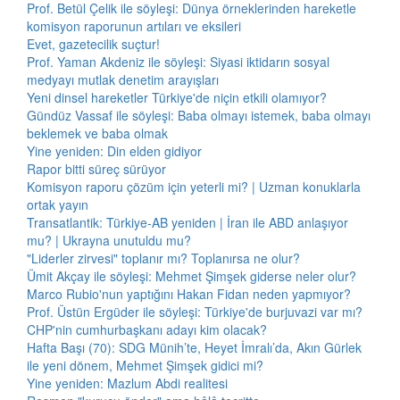
Prof. Betül Çelik ile söyleşi: Dünya örneklerinden hareketle
komisyon raporunun artıları ve eksileri
Evet, gazetecilik suçtur!
Prof. Yaman Akdeniz ile söyleşi: Siyasi iktidarın sosyal
medyayı mutlak denetim arayışları
Yeni dinsel hareketler Türkiye'de niçin etkili olamıyor?
Gündüz Vassaf ile söyleşi: Baba olmayı istemek, baba olmayı
beklemek ve baba olmak
Yine yeniden: Din elden gidiyor
Rapor bitti süreç sürüyor
Komisyon raporu çözüm için yeterli mi? | Uzman konuklarla
ortak yayın
Transatlantik: Türkiye-AB yeniden | İran ile ABD anlaşıyor
mu? | Ukrayna unutuldu mu?
"Liderler zirvesi" toplanır mı? Toplanırsa ne olur?
Ümit Akçay ile söyleşi: Mehmet Şimşek giderse neler olur?
Marco Rubio'nun yaptığını Hakan Fidan neden yapmıyor?
Prof. Üstün Ergüder ile söyleşi: Türkiye'de burjuvazi var mı?
CHP'nin cumhurbaşkanı adayı kim olacak?
Hafta Başı (70): SDG Münih’te, Heyet İmralı’da, Akın Gürlek
ile yeni dönem, Mehmet Şimşek gidici mi?
Yine yeniden: Mazlum Abdi realitesi