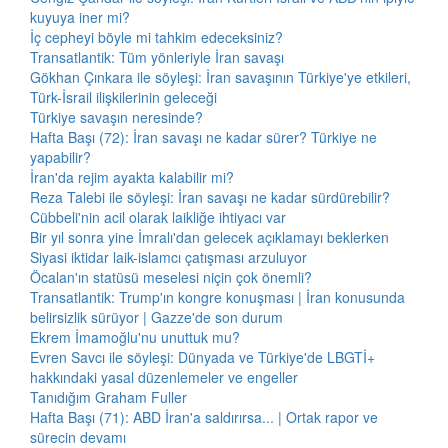
kuyuya iner mi?
İç cepheyi böyle mi tahkim edeceksiniz?
Transatlantik: Tüm yönleriyle İran savaşı
Gökhan Çınkara ile söyleşi: İran savaşının Türkiye'ye etkileri,
Türk-İsrail ilişkilerinin geleceği
Türkiye savaşın neresinde?
Hafta Başı (72): İran savaşı ne kadar sürer? Türkiye ne
yapabilir?
İran'da rejim ayakta kalabilir mi?
Reza Talebi ile söyleşi: İran savaşı ne kadar sürdürebilir?
Cübbeli'nin acil olarak laikliğe ihtiyacı var
Bir yıl sonra yine İmralı'dan gelecek açıklamayı beklerken
Siyasi iktidar laik-islamcı çatışması arzuluyor
Öcalan'ın statüsü meselesi niçin çok önemli?
Transatlantik: Trump'ın kongre konuşması | İran konusunda
belirsizlik sürüyor | Gazze'de son durum
Ekrem İmamoğlu'nu unuttuk mu?
Evren Savcı ile söyleşi: Dünyada ve Türkiye'de LBGTİ+
hakkındaki yasal düzenlemeler ve engeller
Tanıdığım Graham Fuller
Hafta Başı (71): ABD İran'a saldırırsa... | Ortak rapor ve
sürecin devamı