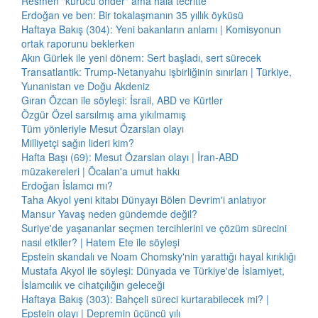
Resmen "kurucu önder" ama hâlâ tecritte
Erdoğan ve ben: Bir tokalaşmanın 35 yıllık öyküsü
Haftaya Bakış (304): Yeni bakanların anlamı | Komisyonun
ortak raporunu beklerken
Akın Gürlek ile yeni dönem: Sert başladı, sert sürecek
Transatlantik: Trump-Netanyahu işbirliğinin sınırları | Türkiye,
Yunanistan ve Doğu Akdeniz
Gıran Özcan ile söyleşi: İsrail, ABD ve Kürtler
Özgür Özel sarsılmış ama yıkılmamış
Tüm yönleriyle Mesut Özarslan olayı
Milliyetçi sağın lideri kim?
Hafta Başı (69): Mesut Özarslan olayı | İran-ABD
müzakereleri | Öcalan'a umut hakkı
Erdoğan İslamcı mı?
Taha Akyol yeni kitabı Dünyayı Bölen Devrim'i anlatıyor
Mansur Yavaş neden gündemde değil?
Suriye'de yaşananlar seçmen tercihlerini ve çözüm sürecini
nasıl etkiler? | Hatem Ete ile söyleşi
Epstein skandalı ve Noam Chomsky'nin yarattığı hayal kırıklığı
Mustafa Akyol ile söyleşi: Dünyada ve Türkiye'de İslamiyet,
İslamcılık ve cihatçılığın geleceği
Haftaya Bakış (303): Bahçeli süreci kurtarabilecek mi? |
Epstein olayı | Depremin üçüncü yılı