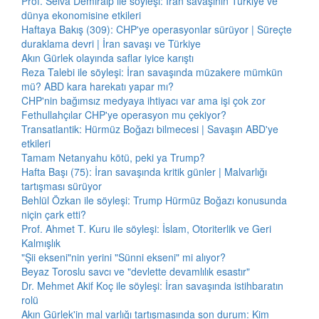
Prof. Selva Demiralp ile söyleşi: İran savaşının Türkiye ve
dünya ekonomisine etkileri
Haftaya Bakış (309): CHP'ye operasyonlar sürüyor | Süreçte
duraklama devri | İran savaşı ve Türkiye
Akın Gürlek olayında saflar iyice karıştı
Reza Talebi ile söyleşi: İran savaşında müzakere mümkün
mü? ABD kara harekatı yapar mı?
CHP'nin bağımsız medyaya ihtiyacı var ama işi çok zor
Fethullahçılar CHP'ye operasyon mu çekiyor?
Transatlantik: Hürmüz Boğazı bilmecesi | Savaşın ABD'ye
etkileri
Tamam Netanyahu kötü, peki ya Trump?
Hafta Başı (75): İran savaşında kritik günler | Malvarlığı
tartışması sürüyor
Behlül Özkan ile söyleşi: Trump Hürmüz Boğazı konusunda
niçin çark etti?
Prof. Ahmet T. Kuru ile söyleşi: İslam, Otoriterlik ve Geri
Kalmışlık
"Şii ekseni"nin yerini "Sünni ekseni" mi alıyor?
Beyaz Toroslu savcı ve "devlette devamlılık esastır"
Dr. Mehmet Akif Koç ile söyleşi: İran savaşında istihbaratın
rolü
Akın Gürlek'in mal varlığı tartışmasında son durum: Kim