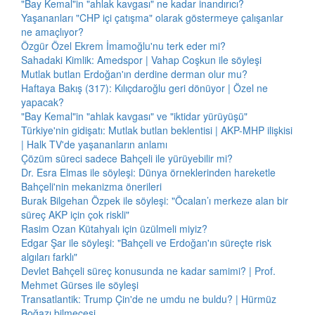
"Bay Kemal"in "ahlak kavgası" ne kadar inandırıcı?
Yaşananları "CHP içi çatışma" olarak göstermeye çalışanlar
ne amaçlıyor?
Özgür Özel Ekrem İmamoğlu'nu terk eder mi?
Sahadaki Kimlik: Amedspor | Vahap Coşkun ile söyleşi
Mutlak butlan Erdoğan'ın derdine derman olur mu?
Haftaya Bakış (317): Kılıçdaroğlu geri dönüyor | Özel ne
yapacak?
"Bay Kemal"in "ahlak kavgası" ve "iktidar yürüyüşü"
Türkiye'nin gidişatı: Mutlak butlan beklentisi | AKP-MHP ilişkisi
| Halk TV'de yaşananların anlamı
Çözüm süreci sadece Bahçeli ile yürüyebilir mi?
Dr. Esra Elmas ile söyleşi: Dünya örneklerinden hareketle
Bahçeli'nin mekanizma önerileri
Burak Bilgehan Özpek ile söyleşi: "Öcalan’ı merkeze alan bir
süreç AKP için çok riskli"
Rasim Ozan Kütahyalı için üzülmeli miyiz?
Edgar Şar ile söyleşi: "Bahçeli ve Erdoğan'ın süreçte risk
algıları farklı"
Devlet Bahçeli süreç konusunda ne kadar samimi? | Prof.
Mehmet Gürses ile söyleşi
Transatlantik: Trump Çin'de ne umdu ne buldu? | Hürmüz
Boğazı bilmecesi