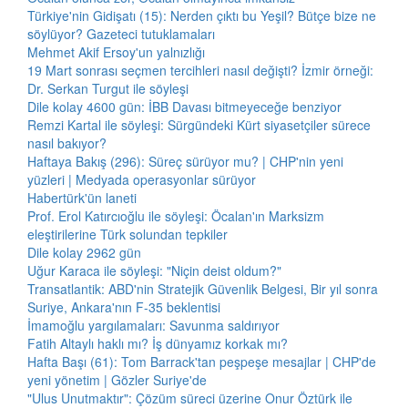
Türkiye'nin Gidişatı (15): Nerden çıktı bu Yeşil? Bütçe bize ne
söylüyor? Gazeteci tutuklamaları
Mehmet Akif Ersoy'un yalnızlığı
19 Mart sonrası seçmen tercihleri nasıl değişti? İzmir örneği:
Dr. Serkan Turgut ile söyleşi
Dile kolay 4600 gün: İBB Davası bitmeyeceğe benziyor
Remzi Kartal ile söyleşi: Sürgündeki Kürt siyasetçiler sürece
nasıl bakıyor?
Haftaya Bakış (296): Süreç sürüyor mu? | CHP'nin yeni
yüzleri | Medyada operasyonlar sürüyor
Habertürk'ün laneti
Prof. Erol Katırcıoğlu ile söyleşi: Öcalan'ın Marksizm
eleştirilerine Türk solundan tepkiler
Dile kolay 2962 gün
Uğur Karaca ile söyleşi: "Niçin deist oldum?"
Transatlantik: ABD'nin Stratejik Güvenlik Belgesi, Bir yıl sonra
Suriye, Ankara'nın F-35 beklentisi
İmamoğlu yargılamaları: Savunma saldırıyor
Fatih Altaylı haklı mı? İş dünyamız korkak mı?
Hafta Başı (61): Tom Barrack'tan peşpeşe mesajlar | CHP'de
yeni yönetim | Gözler Suriye'de
"Ulus Unutmaktır": Çözüm süreci üzerine Onur Öztürk ile