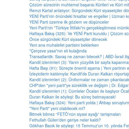
Çözüm sürecinin muhtemel başarısı Kürtleri ve Kürt milliy
Remzi Kartal anlatıyor: Sürgündeki Kürt siyasetçiler dö
YENİ Parti’nin önündeki fırsatlar ve engeller | Uzman k
YENİ Parti üzerine ilk gözlem ve düşünceler
Yeni Parti'nin "Türkiye İttifakı"nı gerçekleştirmesi mü
Haftaya Bakış (325): Ve YENİ Parti kuruldu | Çözüm 
Önce sürgündeki Kürt siyasetçiler dönecek
Yeni ana muhalefet partisini beklerken
"Çerçeve yasa"nın eli kulağında
Transatlantik: Savaş ne zaman bitecek? | ABD-İsrail il
Kandil izlenimleri (3): Yarım yüzyıllık bir sayfa kapanm
Hafta Başı (91): Süreçte önemli aşama | Yeni partinin e
İzleyicilerin katılımıyla: Kandil'de Duran Kalkan röporta
Kandil izlenimleri (2): Üniformalar ne zaman çıkarılaca
CHP'den "yeni parti"ye süreklilik ve değişim | Dr. Edgar 
Kandil izlenimleri (1): Cümleler Öcalan ile başlıyor Öcala
Duran Kalkan ile söyleşi: Bu süreç batmayacak!
Haftaya Bakış (324): Yeni parti yolda | Ahbap soruştur
"Yeni Parti" yeni olabilecek mi?
Bitmek bilmez “FETÖ’nün siyasi ayağı” tartışmaları
Fethullah Gülen'den geriye neler kaldı?
Gökhan Bacık ile söyleşi: 15 Temmuz'un 10. yılında Fe