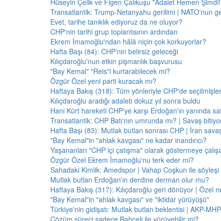
Hüseyin Çelik ve Figen Çalıkuşu "Adalet Hemen Şimdi!" 
Transatlantik: Trump-Netanyahu gerilimi | NATO'nun g
Evet, tarihe tanıklık ediyoruz da ne oluyor?
CHP'nin tarihi grup toplantısının ardından
Ekrem İmamoğlu'ndan hâlâ niçin çok korkuyorlar?
Hafta Başı (84): CHP'nin belirsiz geleceği
Kılıçdaroğlu'nun etkin pişmanlık başvurusu
"Bay Kemal" "Reis"i kurtarabilecek mi?
Özgür Özel yeni parti kuracak mı?
Haftaya Bakış (318): Tüm yönleriyle CHP'de seçilmişle
Kılıçdaroğlu aradığı adaleti dokuz yıl sonra buldu
Hani Kürt hareketi CHP'ye karşı Erdoğan'ın yanında saf
Transatlantik: CHP Batı'nın umrunda mı? | Savaş bitiy
Hafta Başı (83): Mutlak butlan sonrası CHP | İran savaş
"Bay Kemal"in "ahlak kavgası" ne kadar inandırıcı?
Yaşananları "CHP içi çatışma" olarak göstermeye çalış
Özgür Özel Ekrem İmamoğlu'nu terk eder mi?
Sahadaki Kimlik: Amedspor | Vahap Coşkun ile söyleşi
Mutlak butlan Erdoğan'ın derdine derman olur mu?
Haftaya Bakış (317): Kılıçdaroğlu geri dönüyor | Özel 
"Bay Kemal"in "ahlak kavgası" ve "iktidar yürüyüşü"
Türkiye'nin gidişatı: Mutlak butlan beklentisi | AKP-MHP
Çözüm süreci sadece Bahçeli ile yürüyebilir mi?