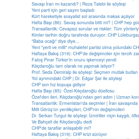
Savaşı İran mı kazandı? | Reza Talebi ile söyleşi
Yeni parti için geri sayım başladı
Kürt hareketiyle sosyalist sol arasında makas açılıyor
Hafta Başı (86): Savaş sonunda bitti mi? | CHP hep 
Transatlantik: Cevapsız sorular ve riskler: Tüm yönler
Kimler tarihin doğru tarafında duruyor: CHP Lüleburga
"Baba ocağı" diye diye...
Yeni "yerli ve milli" muhalefet partisi olma yolundaki C
Haftaya Bakış (319): CHP’de değişimciler için tercih z
Fatoş Pınar Türker'in onuru işkenceyi yendi
Kılıçdaroğlu tam olarak ne yapmak istiyor?
Prof. Seda Demiralp ile söyleşi: Seçmen mutlak butla
Yol ayrımındaki CHP | Dr. Edgar Şar ile söyleşi
CHP son hız kopuşa gidiyor
Hafta Başı (85): Özel-Kılıçdaroğlu düellosu
Özel'den ileri, Kılıçdaroğlu'ndan geri adım | Uzman konu
Transatlantik: Ermenistan'da seçimler | İran savaşınd
Milli Görüş'ün yenilikçileri, CHP'nin değişimcileri
Dr. Serkan Turgut ile söyleşi: İzmirliler niçin kaygılı, ö
Ve Bahçeli de Kılıçdaroğlu dedi
CHP'de taraflar anlaşabilir mi?
Haftaya Bakış (319): CHP krizi sürüyor