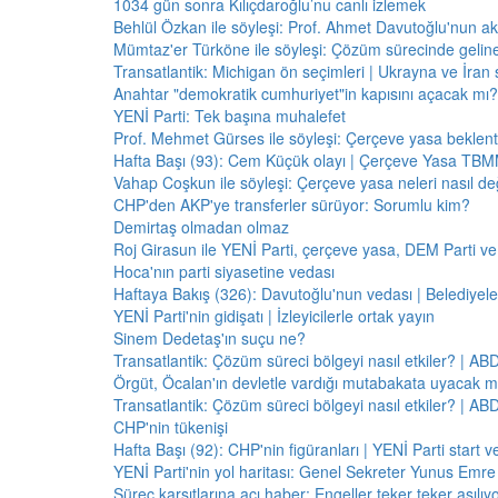
1034 gün sonra Kılıçdaroğlu’nu canlı izlemek
Behlül Özkan ile söyleşi: Prof. Ahmet Davutoğlu'nun a
Mümtaz'er Türköne ile söyleşi: Çözüm sürecinde gelin
Transatlantik: Michigan ön seçimleri | Ukrayna ve İran 
Anahtar "demokratik cumhuriyet"in kapısını açacak mı?
YENİ Parti: Tek başına muhalefet
Prof. Mehmet Gürses ile söyleşi: Çerçeve yasa beklenti
Hafta Başı (93): Cem Küçük olayı | Çerçeve Yasa TBMM
Vahap Coşkun ile söyleşi: Çerçeve yasa neleri nasıl de
CHP'den AKP'ye transferler sürüyor: Sorumlu kim?
Demirtaş olmadan olmaz
Roj Girasun ile YENİ Parti, çerçeve yasa, DEM Parti ve
Hoca'nın parti siyasetine vedası
Haftaya Bakış (326): Davutoğlu'nun vedası | Belediyele
YENİ Parti'nin gidişatı | İzleyicilerle ortak yayın
Sinem Dedetaş'ın suçu ne?
Transatlantik: Çözüm süreci bölgeyi nasıl etkiler? | A
Örgüt, Öcalan'ın devletle vardığı mutabakata uyacak m
Transatlantik: Çözüm süreci bölgeyi nasıl etkiler? | A
CHP'nin tükenişi
Hafta Başı (92): CHP'nin figüranları | YENİ Parti start 
YENİ Parti'nin yol haritası: Genel Sekreter Yunus Emre 
Süreç karşıtlarına acı haber: Engeller teker teker aşılıy