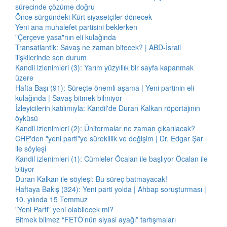
sürecinde çözüme doğru
Önce sürgündeki Kürt siyasetçiler dönecek
Yeni ana muhalefet partisini beklerken
"Çerçeve yasa"nın eli kulağında
Transatlantik: Savaş ne zaman bitecek? | ABD-İsrail
ilişkilerinde son durum
Kandil izlenimleri (3): Yarım yüzyıllık bir sayfa kapanmak
üzere
Hafta Başı (91): Süreçte önemli aşama | Yeni partinin eli
kulağında | Savaş bitmek bilmiyor
İzleyicilerin katılımıyla: Kandil'de Duran Kalkan röportajının
öyküsü
Kandil izlenimleri (2): Üniformalar ne zaman çıkarılacak?
CHP'den "yeni parti"ye süreklilik ve değişim | Dr. Edgar Şar
ile söyleşi
Kandil izlenimleri (1): Cümleler Öcalan ile başlıyor Öcalan ile
bitiyor
Duran Kalkan ile söyleşi: Bu süreç batmayacak!
Haftaya Bakış (324): Yeni parti yolda | Ahbap soruşturması |
10. yılında 15 Temmuz
"Yeni Parti" yeni olabilecek mi?
Bitmek bilmez “FETÖ’nün siyasi ayağı” tartışmaları