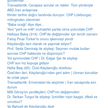
gündemde
Transatlantik: Cevapsız sorular ve riskler: Tüm yönleriyle
ABD-İran anlaşması
Kimler tarihin doğru tarafında duruyor: CHP Lüleburgaz
mitinginden izlenimler
"Baba ocağı" diye diye...
Yeni "yerli ve milli" muhalefet partisi olma yolundaki CHP
Haftaya Bakış (319): CHP’de değişimciler için tercih zamanı
Fatoş Pınar Türker'in onuru işkenceyi yendi
Kılıçdaroğlu tam olarak ne yapmak istiyor?
Prof. Seda Demiralp ile söyleşi: Seçmen mutlak butlan
sonrası CHP hakkında ne düşünüyor?
Yol ayrımındaki CHP | Dr. Edgar Şar ile söyleşi
CHP son hız kopuşa gidiyor
Hafta Başı (85): Özel-Kılıçdaroğlu düellosu
Özel'den ileri, Kılıçdaroğlu'ndan geri adım | Uzman konuklar
ile ortak yayın
Transatlantik: Ermenistan'da seçimler | İran savaşında son
durum
Milli Görüş'ün yenilikçileri, CHP'nin değişimcileri
Dr. Serkan Turgut ile söyleşi: İzmirliler niçin kaygılı, öfkeli ve
umutsuz?
Ve Bahçeli de Kılıçdaroğlu dedi