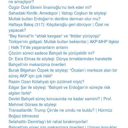
ne amaçlıyor?
Özgür Özel Ekrem İmamoğlu'nu terk eder mi?
Sahadaki Kimlik: Amedspor | Vahap Coşkun ile söyleşi
Mutlak butlan Erdoğan'ın derdine derman olur mu?
Haftaya Bakış (317): Kılıçdaroğlu geri dönüyor | Özel ne
yapacak?
"Bay Kemal"in "ahlak kavgası" ve "iktidar yürüyüşü"
Türkiye'nin gidişatı: Mutlak butlan beklentisi | AKP-MHP ilişkisi
| Halk TV'de yaşananların anlamı
Çözüm süreci sadece Bahçeli ile yürüyebilir mi?
Dr. Esra Elmas ile söyleşi: Dünya örneklerinden hareketle
Bahçeli'nin mekanizma önerileri
Burak Bilgehan Özpek ile söyleşi: "Öcalan’ı merkeze alan bir
süreç AKP için çok riskli"
Rasim Ozan Kütahyalı için üzülmeli miyiz?
Edgar Şar ile söyleşi: "Bahçeli ve Erdoğan'ın süreçte risk
algıları farklı"
Devlet Bahçeli süreç konusunda ne kadar samimi? | Prof.
Mehmet Gürses ile söyleşi
Transatlantik: Trump Çin'de ne umdu ne buldu? | Hürmüz
Boğazı bilmecesi
Selahattin Demirtaş'ı bir rahat bırakmıyorlar!
Bahçeli'nin süreç için mekanizma önerileri | Uzman konuklar