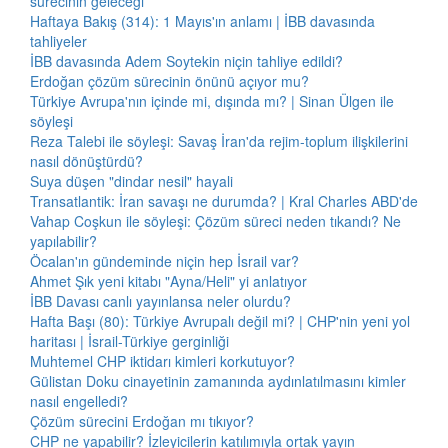
sürecinin geleceği
Haftaya Bakış (314): 1 Mayıs'ın anlamı | İBB davasında
tahliyeler
İBB davasında Adem Soytekin niçin tahliye edildi?
Erdoğan çözüm sürecinin önünü açıyor mu?
Türkiye Avrupa'nın içinde mi, dışında mı? | Sinan Ülgen ile
söyleşi
Reza Talebi ile söyleşi: Savaş İran'da rejim-toplum ilişkilerini
nasıl dönüştürdü?
Suya düşen "dindar nesil" hayali
Transatlantik: İran savaşı ne durumda? | Kral Charles ABD'de
Vahap Coşkun ile söyleşi: Çözüm süreci neden tıkandı? Ne
yapılabilir?
Öcalan'ın gündeminde niçin hep İsrail var?
Ahmet Şık yeni kitabı "Ayna/Heli" yi anlatıyor
İBB Davası canlı yayınlansa neler olurdu?
Hafta Başı (80): Türkiye Avrupalı değil mi? | CHP'nin yeni yol
haritası | İsrail-Türkiye gerginliği
Muhtemel CHP iktidarı kimleri korkutuyor?
Gülistan Doku cinayetinin zamanında aydınlatılmasını kimler
nasıl engelledi?
Çözüm sürecini Erdoğan mı tıkıyor?
CHP ne yapabilir? İzleyicilerin katılımıyla ortak yayın