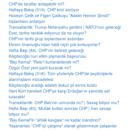
CHP'de taraflar anlaşabilir mi?
Haftaya Bakış (319): CHP krizi sürüyor
Hüseyin Çelik ve Figen Çalıkuşu "Adalet Hemen Şimdi!"
toplantısını anlatıyor
Transatlantik: Trump-Netanyahu gerilimi | NATO'nun geleceği
Evet, tarihe tanıklık ediyoruz da ne oluyor?
CHP'nin tarihi grup toplantısının ardından
Ekrem İmamoğlu'ndan hâlâ niçin çok korkuyorlar?
Hafta Başı (84): CHP'nin belirsiz geleceği
Kılıçdaroğlu'nun etkin pişmanlık başvurusu
"Bay Kemal" "Reis"i kurtarabilecek mi?
Özgür Özel yeni parti kuracak mı?
Haftaya Bakış (318): Tüm yönleriyle CHP'de seçilmişlerle
atanmışların mücadelesi
Kılıçdaroğlu aradığı adaleti dokuz yıl sonra buldu
Hani Kürt hareketi CHP'ye karşı Erdoğan'ın yanında saf
tutacaktı!
Transatlantik: CHP Batı'nın umrunda mı? | Savaş bitiyor mu?
Hafta Başı (83): Mutlak butlan sonrası CHP | İran savaşı
bitiyor mu?
"Bay Kemal"in "ahlak kavgası" ne kadar inandırıcı?
Yaşananları "CHP içi çatışma" olarak göstermeye çalışanlar