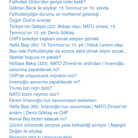
Fethullah Gülen'den geriye neler kaldı?
Gökhan Bacık ile söyleşi: 15 Temmuz'un 10. yılında
Fethullahçılığın durumu ve muhtemel geleceği
Özgür Özel'in enerjisi
Türkiye'nin Gidişatı (22): Ahbap olayı, NATO zirvesi, 15
Temmuz'un 10. yılı, Deniz Göktaş
CHP'li belediye başkanı olmak ateşten gömlek
Hafta Başı (90): 15 Temmuz'un 10. yılı | Haluk Levent olayı
Bazı eski Fethullahçılar da sürece dahil olmak istiyor ancak...
Silahlar boşuna mı yakıldı?
Haftaya Bakış (323): NATO Zirvesi'nin ardından | İmamoğlu
savunma yapabilecek mi?
CHP'de ortayolculuk mümkün mü?
İmamoğlu savunma yapabilecek mi?
Trump bizi niçin öptü?
NATO bizim neyimiz olur?
Ekrem İmamoğlu'nun savunmasını beklerken
Hafta Başı (89): İmamoğlu'nun savunması | NATO Zirvesi'nin
anlamı | Deniz Göktaş ve CHP
Kemal Bey bizleri salacak mı?
Çözüm sürecinde çerçeve yasa belirsizliği sürüyor | Ayşegül
Doğan ile söyleşi
Neşemizi tabii ki çalamayacaklar