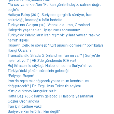
"Ya sev ya terk et"ten "Furkan günlerindeyiz, safınızı doğru
seçin"e
Haftaya Bakış (301): Suriye'de gerginlik sürüyor, İran
belirsizliği, İmamoğlu hâlâ hedefte
Türkiye'nin Gidişatı (16): Venezuela, İran, Grönland...
Halep'de yaşananlar, Uyuşturucu sorunumuz
Türkiye'de İslamcıların İran rejimiyle yıllara yayılan "aşk ve
nefret" ilişkisi
Hüseyin Çelik ile söyleşi: "Kürt anasını görmesin" politikaları
Hangi Öcalan?
Transatlantik: Sırada Grönland mı İran mı var? | Suriye'de
neler oluyor? | ABD'de gündemde ICE var!
Roj Girasun ile söyleşi: Halep'ten sonra Suriye'nin ve
Türkiye'deki çözüm sürecinin geleceği
"Palyaço Ruşen"
İran'da rejim mi değişecek yoksa rejim kendisini mi
değiştirecek? | Dr. Ezgi Uzun Teker ile söyleşi
"Sizi gidi 'kripto Kürtçüler' sizi!"
Hafta Başı (65): İran'ın geleceği | Halep'te yaşananlar |
Gözler Grönland'da
İran için üzülme vakti
Suriye'de kim terörist, kim değil?