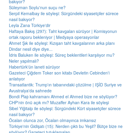
bakıyor?
Süleyman Soylu'nun suçu ne?
Serpil Kemalbay ile söyleşi: Sürgündeki siyasetçiler sürece
nasıl bakıyor?
Leyla Zana Türkiye'dir
Haftaya Bakış (297): Taht kavgaları sürüyor | Komisyonun
ortak raporu bekleniyor | Medyaya operasyonlar
Ahmet Şık ile söyleşi: Kızışan taht kavgalarının arka planı
Dindar nesil diye diye...
İdris Baluken ile söyleşi: Süreç beklentileri karşılıyor mu?
Neler yapılmalı?
Habertürk'ün laneti sürüyor
Gazeteci Çiğdem Toker son kitabı Devletin Cebinden'i
anlatıyor
Transatlantik: Trump'ın tabanındaki çözülme | IŞİD Suriye ve
Avustralya'da sahnede
Bondi Plajı kahramanı Ahmed el Ahmed bize ne söylüyor?
CHP'nin önü açık mı? Muzaffer Ayhan Kara ile söyleşi
Sibel Yiğitalp ile söyleşi: Sürgündeki Kürt siyasetçiler sürece
nasıl bakıyor?
Öcalan olunca zor, Öcalan olmayınca imkansız
Türkiye'nin Gidişatı (15): Nerden çıktı bu Yeşil? Bütçe bize ne
söylüyor? Gazeteci tutuklamaları