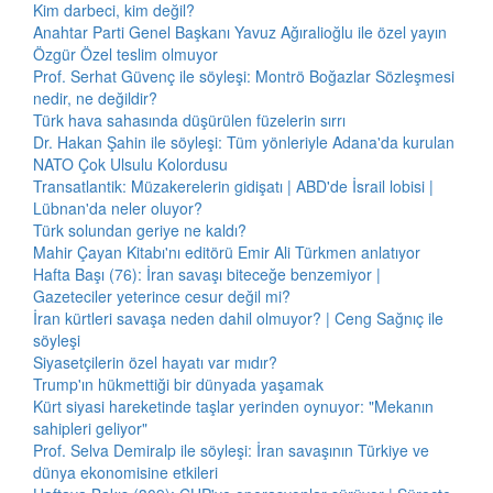
Kim darbeci, kim değil?
Anahtar Parti Genel Başkanı Yavuz Ağıralioğlu ile özel yayın
Özgür Özel teslim olmuyor
Prof. Serhat Güvenç ile söyleşi: Montrö Boğazlar Sözleşmesi
nedir, ne değildir?
Türk hava sahasında düşürülen füzelerin sırrı
Dr. Hakan Şahin ile söyleşi: Tüm yönleriyle Adana'da kurulan
NATO Çok Ulsulu Kolordusu
Transatlantik: Müzakerelerin gidişatı | ABD'de İsrail lobisi |
Lübnan'da neler oluyor?
Türk solundan geriye ne kaldı?
Mahir Çayan Kitabı'nı editörü Emir Ali Türkmen anlatıyor
Hafta Başı (76): İran savaşı biteceğe benzemiyor |
Gazeteciler yeterince cesur değil mi?
İran kürtleri savaşa neden dahil olmuyor? | Ceng Sağnıç ile
söyleşi
Siyasetçilerin özel hayatı var mıdır?
Trump'ın hükmettiği bir dünyada yaşamak
Kürt siyasi hareketinde taşlar yerinden oynuyor: "Mekanın
sahipleri geliyor"
Prof. Selva Demiralp ile söyleşi: İran savaşının Türkiye ve
dünya ekonomisine etkileri