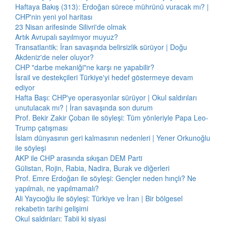
Haftaya Bakış (313): Erdoğan sürece mührünü vuracak mı? |
CHP'nin yeni yol haritası
23 Nisan arifesinde Silivri'de olmak
Artık Avrupalı sayılmıyor muyuz?
Transatlantik: İran savaşında belirsizlik sürüyor | Doğu
Akdeniz'de neler oluyor?
CHP "darbe mekaniği"ne karşı ne yapabilir?
İsrail ve destekçileri Türkiye'yi hedef göstermeye devam
ediyor
Hafta Başı: CHP'ye operasyonlar sürüyor | Okul saldırıları
unutulacak mı? | İran savaşında son durum
Prof. Bekir Zakir Çoban ile söyleşi: Tüm yönleriyle Papa Leo-
Trump çatışması
İslam dünyasının geri kalmasının nedenleri | Yener Orkunoğlu
ile söyleşi
AKP ile CHP arasında sıkışan DEM Parti
Gülistan, Rojin, Rabia, Nadira, Burak ve diğerleri
Prof. Emre Erdoğan ile söyleşi: Gençler neden hınçlı? Ne
yapılmalı, ne yapılmamalı?
Ali Yaycıoğlu ile söyleşi: Türkiye ve İran | Bir bölgesel
rekabetin tarihi gelişimi
Okul saldırıları: Tabii ki siyasi