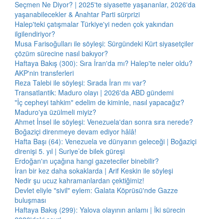
Seçmen Ne Diyor? | 2025'te siyasette yaşananlar, 2026'da
yaşanabilecekler & Anahtar Parti sürprizi
Halep'teki çatışmalar Türkiye'yi neden çok yakından
ilgilendiriyor?
Musa Farisoğulları ile söyleşi: Sürgündeki Kürt siyasetçiler
çözüm sürecine nasıl bakıyor?
Haftaya Bakış (300): Sıra İran'da mı? Halep'te neler oldu?
AKP'nin transferleri
Reza Talebi ile söyleşi: Sırada İran mı var?
Transatlantik: Maduro olayı | 2026'da ABD gündemi
"İç cepheyi tahkim" edelim de kiminle, nasıl yapacağız?
Maduro'ya üzülmeli miyiz?
Ahmet İnsel ile söyleşi: Venezuela'dan sonra sıra nerede?
Boğaziçi direnmeye devam ediyor hâlâ!
Hafta Başı (64): Venezuela ve dünyanın geleceği | Boğaziçi
direnişi 5. yıl | Suriye’de bilek güreşi
Erdoğan'ın uçağına hangi gazeteciler binebilir?
İran bir kez daha sokaklarda | Arif Keskin ile söyleşi
Nedir şu ucuz kahramanlardan çektiğimiz!
Devlet eliyle "sivil" eylem: Galata Köprüsü'nde Gazze
buluşması
Haftaya Bakış (299): Yalova olayının anlamı | İki sürecin