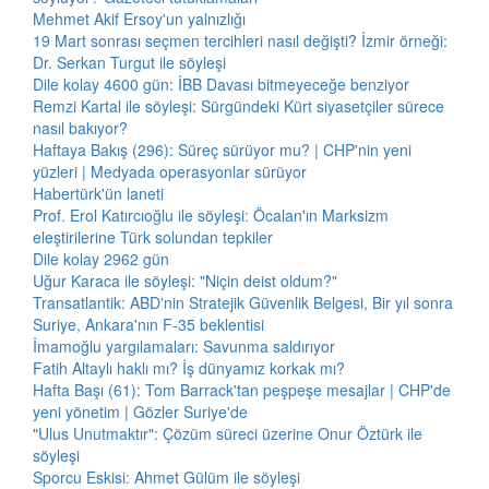
Mehmet Akif Ersoy'un yalnızlığı
19 Mart sonrası seçmen tercihleri nasıl değişti? İzmir örneği:
Dr. Serkan Turgut ile söyleşi
Dile kolay 4600 gün: İBB Davası bitmeyeceğe benziyor
Remzi Kartal ile söyleşi: Sürgündeki Kürt siyasetçiler sürece
nasıl bakıyor?
Haftaya Bakış (296): Süreç sürüyor mu? | CHP'nin yeni
yüzleri | Medyada operasyonlar sürüyor
Habertürk'ün laneti
Prof. Erol Katırcıoğlu ile söyleşi: Öcalan'ın Marksizm
eleştirilerine Türk solundan tepkiler
Dile kolay 2962 gün
Uğur Karaca ile söyleşi: "Niçin deist oldum?"
Transatlantik: ABD'nin Stratejik Güvenlik Belgesi, Bir yıl sonra
Suriye, Ankara'nın F-35 beklentisi
İmamoğlu yargılamaları: Savunma saldırıyor
Fatih Altaylı haklı mı? İş dünyamız korkak mı?
Hafta Başı (61): Tom Barrack'tan peşpeşe mesajlar | CHP'de
yeni yönetim | Gözler Suriye'de
"Ulus Unutmaktır": Çözüm süreci üzerine Onur Öztürk ile
söyleşi
Sporcu Eskisi: Ahmet Gülüm ile söyleşi