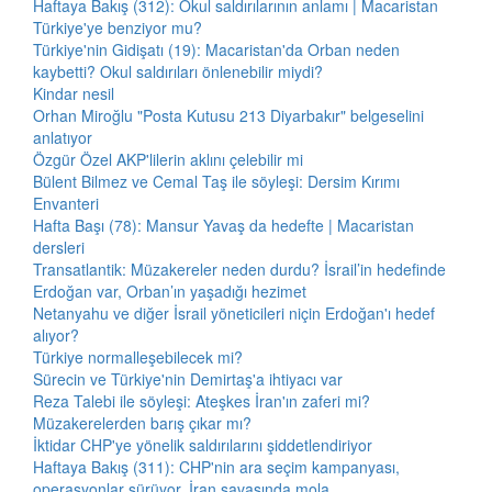
Haftaya Bakış (312): Okul saldırılarının anlamı | Macaristan
Türkiye'ye benziyor mu?
Türkiye'nin Gidişatı (19): Macaristan'da Orban neden
kaybetti? Okul saldırıları önlenebilir miydi?
Kindar nesil
Orhan Miroğlu "Posta Kutusu 213 Diyarbakır" belgeselini
anlatıyor
Özgür Özel AKP'lilerin aklını çelebilir mi
Bülent Bilmez ve Cemal Taş ile söyleşi: Dersim Kırımı
Envanteri
Hafta Başı (78): Mansur Yavaş da hedefte | Macaristan
dersleri
Transatlantik: Müzakereler neden durdu? İsrail’in hedefinde
Erdoğan var, Orban’ın yaşadığı hezimet
Netanyahu ve diğer İsrail yöneticileri niçin Erdoğan'ı hedef
alıyor?
Türkiye normalleşebilecek mi?
Sürecin ve Türkiye'nin Demirtaş'a ihtiyacı var
Reza Talebi ile söyleşi: Ateşkes İran'ın zaferi mi?
Müzakerelerden barış çıkar mı?
İktidar CHP'ye yönelik saldırılarını şiddetlendiriyor
Haftaya Bakış (311): CHP'nin ara seçim kampanyası,
operasyonlar sürüyor, İran savaşında mola