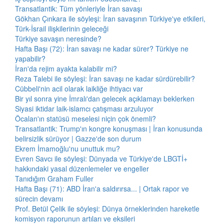
Transatlantik: Tüm yönleriyle İran savaşı
Gökhan Çınkara ile söyleşi: İran savaşının Türkiye'ye etkileri,
Türk-İsrail ilişkilerinin geleceği
Türkiye savaşın neresinde?
Hafta Başı (72): İran savaşı ne kadar sürer? Türkiye ne
yapabilir?
İran'da rejim ayakta kalabilir mi?
Reza Talebi ile söyleşi: İran savaşı ne kadar sürdürebilir?
Cübbeli'nin acil olarak laikliğe ihtiyacı var
Bir yıl sonra yine İmralı'dan gelecek açıklamayı beklerken
Siyasi iktidar laik-islamcı çatışması arzuluyor
Öcalan'ın statüsü meselesi niçin çok önemli?
Transatlantik: Trump'ın kongre konuşması | İran konusunda
belirsizlik sürüyor | Gazze'de son durum
Ekrem İmamoğlu'nu unuttuk mu?
Evren Savcı ile söyleşi: Dünyada ve Türkiye'de LBGTİ+
hakkındaki yasal düzenlemeler ve engeller
Tanıdığım Graham Fuller
Hafta Başı (71): ABD İran'a saldırırsa... | Ortak rapor ve
sürecin devamı
Prof. Betül Çelik ile söyleşi: Dünya örneklerinden hareketle
komisyon raporunun artıları ve eksileri