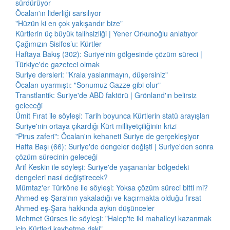
sürdürüyor
Öcalan'ın liderliği sarsılıyor
"Hüzün ki en çok yakışandır bize"
Kürtlerin üç büyük talihsizliği | Yener Orkunoğlu anlatıyor
Çağımızın Sisifos’u: Kürtler
Haftaya Bakış (302): Suriye'nin gölgesinde çözüm süreci |
Türkiye'de gazeteci olmak
Suriye dersleri: "Krala yaslanmayın, düşersiniz"
Öcalan uyarmıştı: "Sonumuz Gazze gibi olur"
Transtlantik: Suriye'de ABD faktörü | Grönland'ın belirsiz
geleceği
Ümit Fırat ile söyleşi: Tarih boyunca Kürtlerin statü arayışları
Suriye'nin ortaya çıkardığı Kürt milliyetçiliğinin krizi
"Pirus zaferi": Öcalan'ın kehaneti Suriye de gerçekleşiyor
Hafta Başı (66): Suriye'de dengeler değişti | Suriye'den sonra
çözüm sürecinin geleceği
Arif Keskin ile söyleşi: Suriye'de yaşananlar bölgedeki
dengeleri nasıl değiştirecek?
Mümtaz'er Türköne ile söyleşi: Yoksa çözüm süreci bitti mi?
Ahmed eş-Şara'nın yakaladığı ve kaçırmakta olduğu fırsat
Ahmed eş-Şara hakkında aykırı düşünceler
Mehmet Gürses ile söyleşi: "Halep'te iki mahalleyi kazanmak
için Kürtleri kaybetme riski"