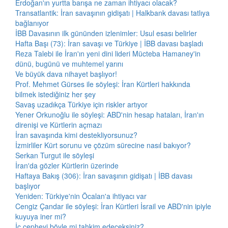
Erdoğan'ın yurtta barışa ne zaman ihtiyacı olacak?
Transatlantik: İran savaşının gidişatı | Halkbank davası tatlıya
bağlanıyor
İBB Davasının ilk gününden izlenimler: Usul esası belirler
Hafta Başı (73): İran savaşı ve Türkiye | İBB davası başladı
Reza Talebi ile İran'ın yeni dini lideri Mücteba Hamaney'in
dünü, bugünü ve muhtemel yarını
Ve büyük dava nihayet başlıyor!
Prof. Mehmet Gürses ile söyleşi: İran Kürtleri hakkında
bilmek istediğiniz her şey
Savaş uzadıkça Türkiye için riskler artıyor
Yener Orkunoğlu ile söyleşi: ABD'nin hesap hataları, İran'ın
direnişi ve Kürtlerin açmazı
İran savaşında kimi destekliyorsunuz?
İzmirliler Kürt sorunu ve çözüm sürecine nasıl bakıyor?
Serkan Turgut ile söyleşi
İran'da gözler Kürtlerin üzerinde
Haftaya Bakış (306): İran savaşının gidişatı | İBB davası
başlıyor
Yeniden: Türkiye'nin Öcalan'a ihtiyacı var
Cengiz Çandar ile söyleşi: İran Kürtleri İsrail ve ABD'nin ipiyle
kuyuya iner mi?
İç cepheyi böyle mi tahkim edeceksiniz?