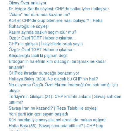
Olcay Özer anlatıyor
Dr. Edgar Şar ile söyleşi: CHP'de saflar iyice netleşiyor
"Adam" her durumda kazanır mı?
Kürtler CHP'de olup bitenlere nasıl bakıyor? | Reha
Ruhavioğlu ile söyleşi
Kasım ayında baskın seçim olur mu?
Özgür Özel TGRT Haber'e çıkarsa...
CHP'nin gidişatı | İzleyicilerle ortak yayın
Özgür Özel TGRT Haber'e çıkarsa...
Kılıçdaroğlu tabii ki pişman değil
Erdoğan'ın halefinin kim olacağını tartışmak ne kadar
anlamlı?
CHP'de ihraçlar duracağa benzemiyor
Haftaya Bakış (320): Ne olacak bu CHP'nin hali?
Ne oluyorsa Özgür Özel Ekrem İmamoğlu'nu satmadığı için
oluyor
Türkiye'nin Gidişatı (21): CHP krizinin anlamı | Savaş sahiden
bitti mi?
Savaşı İran mı kazandı? | Reza Talebi ile söyleşi
Yeni parti için geri sayım başladı
Kürt hareketiyle sosyalist sol arasında makas açılıyor
Hafta Başı (86): Savaş sonunda bitti mi? | CHP hep