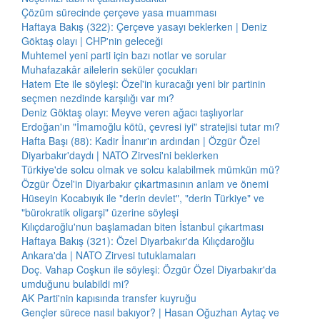
Çözüm sürecinde çerçeve yasa muamması
Haftaya Bakış (322): Çerçeve yasayı beklerken | Deniz
Göktaş olayı | CHP'nin geleceği
Muhtemel yeni parti için bazı notlar ve sorular
Muhafazakâr ailelerin seküler çocukları
Hatem Ete ile söyleşi: Özel'in kuracağı yeni bir partinin
seçmen nezdinde karşılığı var mı?
Deniz Göktaş olayı: Meyve veren ağacı taşlıyorlar
Erdoğan'ın "İmamoğlu kötü, çevresi iyi" stratejisi tutar mı?
Hafta Başı (88): Kadir İnanır'ın ardından | Özgür Özel
Diyarbakır'daydı | NATO Zirvesi'ni beklerken
Türkiye'de solcu olmak ve solcu kalabilmek mümkün mü?
Özgür Özel'in Diyarbakır çıkartmasının anlam ve önemi
Hüseyin Kocabıyık ile "derin devlet", "derin Türkiye" ve
"bürokratik oligarşi" üzerine söyleşi
Kılıçdaroğlu'nun başlamadan biten İstanbul çıkartması
Haftaya Bakış (321): Özel Diyarbakır'da Kılıçdaroğlu
Ankara'da | NATO Zirvesi tutuklamaları
Doç. Vahap Coşkun ile söyleşi: Özgür Özel Diyarbakır'da
umduğunu bulabildi mi?
AK Parti'nin kapısında transfer kuyruğu
Gençler sürece nasıl bakıyor? | Hasan Oğuzhan Aytaç ve