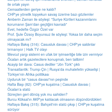
ile ortak yayın
Cemaatlerden geriye ne kaldı?
CHP'ye yönelik topyekun savaş üzerine bazı gözlemler
Amberin Zaman ile söyleşi: "Suriye Kürtleri kazanımlarını
korumanın Şam'dan geçtiğini kavradı"
Evet, hedefte Özgür Özel var
Prof. Şule Özsoy Boyunsuz ile söyleşi: Yoksa bir daha seçim
olmayacak mı?
Haftaya Bakış (316): Casusluk davası | CHP'ye saldırılar
tırmanıyor | Halk TV olayı
Mevcut yargı sistemi en ufak bir iyimserliğe bile izin vermiyor
Öcalan artık gazetecilere konuşmalı, ben talibim!
Acayip bir dava: Casus dediler "Jön Türk" çıktı
Transatlantik: Trump-Çin | Rusya'da muhalefetin yükselişi |
Türkiye'nin Afrika politikası
Uyduruk bir "casus davası"nın peşinde
Hafta Başı (82): CHP'ye kuşatma | Casusluk davası |
Öcalan'a statü
Süreçten geri dönüş yok mu sahiden?
Burcu Köksal'ın AKP'ye katılacak olmasının düşündürdükleri
Haftaya Bakış (315): Bahçeli'nin statü çıkışı | CHP'ye kuşatma
sürüyor