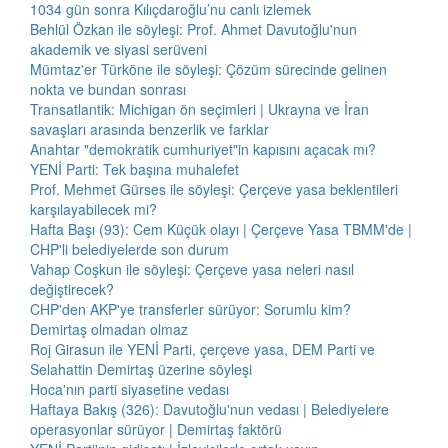
1034 gün sonra Kılıçdaroğlu’nu canlı izlemek
Behlül Özkan ile söyleşi: Prof. Ahmet Davutoğlu'nun
akademik ve siyasi serüveni
Mümtaz'er Türköne ile söyleşi: Çözüm sürecinde gelinen
nokta ve bundan sonrası
Transatlantik: Michigan ön seçimleri | Ukrayna ve İran
savaşları arasında benzerlik ve farklar
Anahtar "demokratik cumhuriyet"in kapısını açacak mı?
YENİ Parti: Tek başına muhalefet
Prof. Mehmet Gürses ile söyleşi: Çerçeve yasa beklentileri
karşılayabilecek mi?
Hafta Başı (93): Cem Küçük olayı | Çerçeve Yasa TBMM'de |
CHP'li belediyelerde son durum
Vahap Coşkun ile söyleşi: Çerçeve yasa neleri nasıl
değiştirecek?
CHP'den AKP'ye transferler sürüyor: Sorumlu kim?
Demirtaş olmadan olmaz
Roj Girasun ile YENİ Parti, çerçeve yasa, DEM Parti ve
Selahattin Demirtaş üzerine söyleşi
Hoca'nın parti siyasetine vedası
Haftaya Bakış (326): Davutoğlu'nun vedası | Belediyelere
operasyonlar sürüyor | Demirtaş faktörü