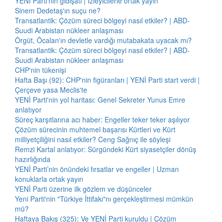
YENİ Parti'nin gidişatı | İzleyicilerle ortak yayın
Sinem Dedetaş'ın suçu ne?
Transatlantik: Çözüm süreci bölgeyi nasıl etkiler? | ABD-
Suudi Arabistan nükleer anlaşması
Örgüt, Öcalan'ın devletle vardığı mutabakata uyacak mı?
Transatlantik: Çözüm süreci bölgeyi nasıl etkiler? | ABD-
Suudi Arabistan nükleer anlaşması
CHP'nin tükenişi
Hafta Başı (92): CHP'nin figüranları | YENİ Parti start verdi |
Çerçeve yasa Meclis'te
YENİ Parti'nin yol haritası: Genel Sekreter Yunus Emre
anlatıyor
Süreç karşıtlarına acı haber: Engeller teker teker aşılıyor
Çözüm sürecinin muhtemel başarısı Kürtleri ve Kürt
milliyetçiliğini nasıl etkiler? Ceng Sağnıç ile söyleşi
Remzi Kartal anlatıyor: Sürgündeki Kürt siyasetçiler dönüş
hazırlığında
YENİ Parti’nin önündeki fırsatlar ve engeller | Uzman
konuklarla ortak yayın
YENİ Parti üzerine ilk gözlem ve düşünceler
Yeni Parti'nin "Türkiye İttifakı"nı gerçekleştirmesi mümkün
mü?
Haftaya Bakış (325): Ve YENİ Parti kuruldu | Çözüm