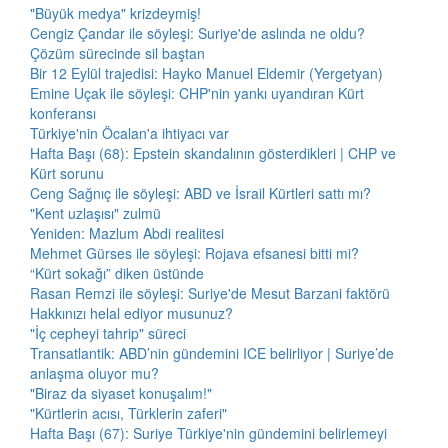
"Büyük medya" krizdeymiş!
Cengiz Çandar ile söyleşi: Suriye'de aslında ne oldu?
Çözüm sürecinde sil baştan
Bir 12 Eylül trajedisi: Hayko Manuel Eldemir (Yergetyan)
Emine Uçak ile söyleşi: CHP'nin yankı uyandıran Kürt
konferansı
Türkiye'nin Öcalan'a ihtiyacı var
Hafta Başı (68): Epstein skandalının gösterdikleri | CHP ve
Kürt sorunu
Ceng Sağnıç ile söyleşi: ABD ve İsrail Kürtleri sattı mı?
"Kent uzlaşısı" zulmü
Yeniden: Mazlum Abdi realitesi
Mehmet Gürses ile söyleşi: Rojava efsanesi bitti mi?
“Kürt sokağı” diken üstünde
Rasan Remzi ile söyleşi: Suriye'de Mesut Barzani faktörü
Hakkınızı helal ediyor musunuz?
"İç cepheyi tahrip" süreci
Transatlantik: ABD’nin gündemini ICE belirliyor | Suriye’de
anlaşma oluyor mu?
"Biraz da siyaset konuşalım!"
"Kürtlerin acısı, Türklerin zaferi"
Hafta Başı (67): Suriye Türkiye'nin gündemini belirlemeyi