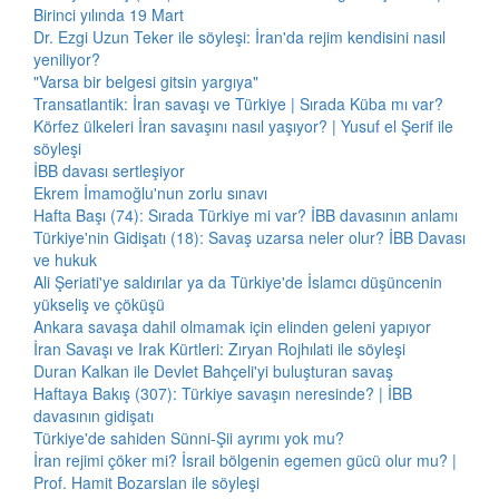
Birinci yılında 19 Mart
Dr. Ezgi Uzun Teker ile söyleşi: İran'da rejim kendisini nasıl
yeniliyor?
"Varsa bir belgesi gitsin yargıya"
Transatlantik: İran savaşı ve Türkiye | Sırada Küba mı var?
Körfez ülkeleri İran savaşını nasıl yaşıyor? | Yusuf el Şerif ile
söyleşi
İBB davası sertleşiyor
Ekrem İmamoğlu'nun zorlu sınavı
Hafta Başı (74): Sırada Türkiye mi var? İBB davasının anlamı
Türkiye'nin Gidişatı (18): Savaş uzarsa neler olur? İBB Davası
ve hukuk
Ali Şeriati'ye saldırılar ya da Türkiye'de İslamcı düşüncenin
yükseliş ve çöküşü
Ankara savaşa dahil olmamak için elinden geleni yapıyor
İran Savaşı ve Irak Kürtleri: Zıryan Rojhılati ile söyleşi
Duran Kalkan ile Devlet Bahçeli'yi buluşturan savaş
Haftaya Bakış (307): Türkiye savaşın neresinde? | İBB
davasının gidişatı
Türkiye'de sahiden Sünni-Şii ayrımı yok mu?
İran rejimi çöker mi? İsrail bölgenin egemen gücü olur mu? |
Prof. Hamit Bozarslan ile söyleşi