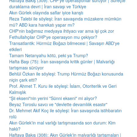
Haftaya Bakış (309): CHP'ye operasyonlar sürüyor | Süreçte
duraklama devri | İran savaşı ve Türkiye
Akın Gürlek olayında saflar iyice karıştı
Reza Talebi ile söyleşi: İran savaşında müzakere mümkün
mü? ABD kara harekatı yapar mı?
CHP'nin bağımsız medyaya ihtiyacı var ama işi çok zor
Fethullahçılar CHP'ye operasyon mu çekiyor?
Transatlantik: Hürmüz Boğazı bilmecesi | Savaşın ABD'ye
etkileri
Tamam Netanyahu kötü, peki ya Trump?
Hafta Başı (75): İran savaşında kritik günler | Malvarlığı
tartışması sürüyor
Behlül Özkan ile söyleşi: Trump Hürmüz Boğazı konusunda
niçin çark etti?
Prof. Ahmet T. Kuru ile söyleşi: İslam, Otoriterlik ve Geri
Kalmışlık
"Şii ekseni"nin yerini "Sünni ekseni" mi alıyor?
Beyaz Toroslu savcı ve "devlette devamlılık esastır"
Dr. Mehmet Akif Koç ile söyleşi: İran savaşında istihbaratın
rolü
Akın Gürlek'in mal varlığı tartışmasında son durum: Kim
haklı?
Haftaya Bakış (308): Akın Gürlek'in malvarlığı tartışmaları |