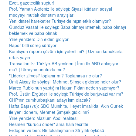
Evet, gazetecilik suçtur!
Prof. Yaman Akdeniz ile söyleşi: Siyasi iktidarın sosyal
medyayı mutlak denetim arayışları
Yeni dinsel hareketler Türkiye'de niçin etkili olamıyor?
Gündüz Vassaf ile söyleşi: Baba olmayı istemek, baba olmayı
beklemek ve baba olmak
Yine yeniden: Din elden gidiyor
Rapor bitti süreç sürüyor
Komisyon raporu çözüm için yeterli mi? | Uzman konuklarla
ortak yayın
Transatlantik: Türkiye-AB yeniden | İran ile ABD anlaşıyor
mu? | Ukrayna unutuldu mu?
"Liderler zirvesi" toplanır mı? Toplanırsa ne olur?
Ümit Akçay ile söyleşi: Mehmet Şimşek giderse neler olur?
Marco Rubio'nun yaptığını Hakan Fidan neden yapmıyor?
Prof. Üstün Ergüder ile söyleşi: Türkiye'de burjuvazi var mı?
CHP'nin cumhurbaşkanı adayı kim olacak?
Hafta Başı (70): SDG Münih’te, Heyet İmralı’da, Akın Gürlek
ile yeni dönem, Mehmet Şimşek gidici mi?
Yine yeniden: Mazlum Abdi realitesi
Resmen "kurucu önder" ama hâlâ tecritte
Erdoğan ve ben: Bir tokalaşmanın 35 yıllık öyküsü