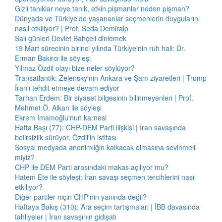
Gizli tanıklar neye tanık, etkin pişmanlar neden pişman?
Dünyada ve Türkiye'de yaşananlar seçmenlerin duygularını
nasıl etkiliyor? | Prof. Seda Demiralp
Salı günleri Devlet Bahçeli dinlemek
19 Mart sürecinin birinci yılında Türkiye'nin ruh hali: Dr.
Erman Bakırcı ile söyleşi
Yılmaz Özdil olayı bize neler söylüyor?
Transatlantik: Zelensky'nin Ankara ve Şam ziyaretleri | Trump
İran'ı tehdit etmeye devam ediyor
Tarhan Erdem: Bir siyaset bilgesinin bilinmeyenleri | Prof.
Mehmet Ö. Alkan ile söyleşi
Ekrem İmamoğlu'nun karnesi
Hafta Başı (77): CHP-DEM Parti ilişkisi | İran savaşında
belirsizlik sürüyor, Özdil'in istifası
Sosyal medyada anonimliğin kalkacak olmasına sevinmeli
miyiz?
CHP ile DEM Parti arasındaki makas açılıyor mu?
Hatem Ete ile söyleşi: İran savaşı seçmen tercihlerini nasıl
etkiliyor?
Diğer partiler niçin CHP'nin yanında değil?
Haftaya Bakış (310): Ara seçim tartışmaları | İBB davasında
tahliyeler | İran savaşının gidişatı