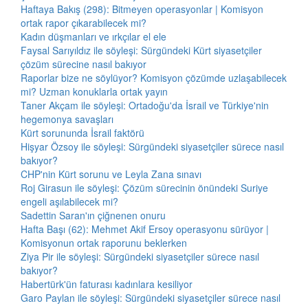
Haftaya Bakış (298): Bitmeyen operasyonlar | Komisyon
ortak rapor çıkarabilecek mi?
Kadın düşmanları ve ırkçılar el ele
Faysal Sarıyıldız ile söyleşi: Sürgündeki Kürt siyasetçiler
çözüm sürecine nasıl bakıyor
Raporlar bize ne söylüyor? Komisyon çözümde uzlaşabilecek
mi? Uzman konuklarla ortak yayın
Taner Akçam ile söyleşi: Ortadoğu'da İsrail ve Türkiye'nin
hegemonya savaşları
Kürt sorununda İsrail faktörü
Hişyar Özsoy ile söyleşi: Sürgündeki siyasetçiler sürece nasıl
bakıyor?
CHP'nin Kürt sorunu ve Leyla Zana sınavı
Roj Girasun ile söyleşi: Çözüm sürecinin önündeki Suriye
engeli aşılabilecek mi?
Sadettin Saran'ın çiğnenen onuru
Hafta Başı (62): Mehmet Akif Ersoy operasyonu sürüyor |
Komisyonun ortak raporunu beklerken
Ziya Pir ile söyleşi: Sürgündeki siyasetçiler sürece nasıl
bakıyor?
Habertürk'ün faturası kadınlara kesiliyor
Garo Paylan ile söyleşi: Sürgündeki siyasetçiler sürece nasıl