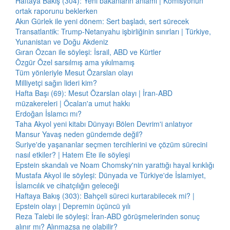
Haftaya Bakış (304): Yeni bakanların anlamı | Komisyonun
ortak raporunu beklerken
Akın Gürlek ile yeni dönem: Sert başladı, sert sürecek
Transatlantik: Trump-Netanyahu işbirliğinin sınırları | Türkiye,
Yunanistan ve Doğu Akdeniz
Gıran Özcan ile söyleşi: İsrail, ABD ve Kürtler
Özgür Özel sarsılmış ama yıkılmamış
Tüm yönleriyle Mesut Özarslan olayı
Milliyetçi sağın lideri kim?
Hafta Başı (69): Mesut Özarslan olayı | İran-ABD
müzakereleri | Öcalan'a umut hakkı
Erdoğan İslamcı mı?
Taha Akyol yeni kitabı Dünyayı Bölen Devrim'i anlatıyor
Mansur Yavaş neden gündemde değil?
Suriye'de yaşananlar seçmen tercihlerini ve çözüm sürecini
nasıl etkiler? | Hatem Ete ile söyleşi
Epstein skandalı ve Noam Chomsky'nin yarattığı hayal kırıklığı
Mustafa Akyol ile söyleşi: Dünyada ve Türkiye'de İslamiyet,
İslamcılık ve cihatçılığın geleceği
Haftaya Bakış (303): Bahçeli süreci kurtarabilecek mi? |
Epstein olayı | Depremin üçüncü yılı
Reza Talebi ile söyleşi: İran-ABD görüşmelerinden sonuç
alınır mı? Alınmazsa ne olabilir?