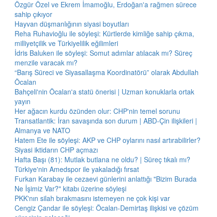
Özgür Özel ve Ekrem İmamoğlu, Erdoğan'a rağmen sürece
sahip çıkıyor
Hayvan düşmanlığının siyasi boyutları
Reha Ruhavioğlu ile söyleşi: Kürtlerde kimliğe sahip çıkma,
milliyetçilik ve Türkiyelilik eğilimleri
İdris Baluken ile söyleşi: Somut adımlar atılacak mı? Süreç
menzile varacak mı?
“Barış Süreci ve Siyasallaşma Koordinatörü” olarak Abdullah
Öcalan
Bahçeli'nin Öcalan'a statü önerisi | Uzman konuklarla ortak
yayın
Her ağacın kurdu özünden olur: CHP'nin temel sorunu
Transatlantik: İran savaşında son durum | ABD-Çin ilişkileri |
Almanya ve NATO
Hatem Ete ile söyleşi: AKP ve CHP oylarını nasıl artırabilirler?
Siyasi iktidarın CHP açmazı
Hafta Başı (81): Mutlak butlana ne oldu? | Süreç tıkalı mı?
Türkiye'nin Amedspor ile yakaladığı fırsat
Furkan Karabay ile cezaevi günlerini anlattığı "Bizim Burada
Ne İşimiz Var?" kitabı üzerine söyleşi
PKK'nın silah bırakmasını istemeyen ne çok kişi var
Cengiz Çandar ile söyleşi: Öcalan-Demirtaş ilişkisi ve çözüm