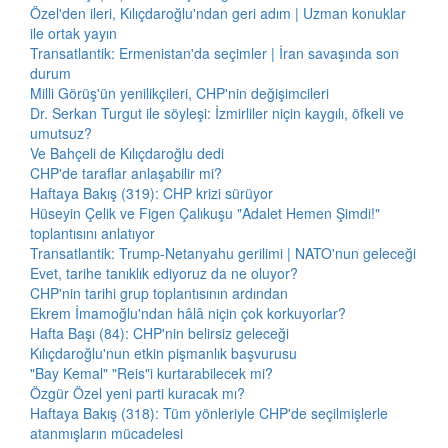
Özel'den ileri, Kılıçdaroğlu'ndan geri adım | Uzman konuklar
ile ortak yayın
Transatlantik: Ermenistan'da seçimler | İran savaşında son
durum
Milli Görüş'ün yenilikçileri, CHP'nin değişimcileri
Dr. Serkan Turgut ile söyleşi: İzmirliler niçin kaygılı, öfkeli ve
umutsuz?
Ve Bahçeli de Kılıçdaroğlu dedi
CHP'de taraflar anlaşabilir mi?
Haftaya Bakış (319): CHP krizi sürüyor
Hüseyin Çelik ve Figen Çalıkuşu "Adalet Hemen Şimdi!"
toplantısını anlatıyor
Transatlantik: Trump-Netanyahu gerilimi | NATO'nun geleceği
Evet, tarihe tanıklık ediyoruz da ne oluyor?
CHP'nin tarihi grup toplantısının ardından
Ekrem İmamoğlu'ndan hâlâ niçin çok korkuyorlar?
Hafta Başı (84): CHP'nin belirsiz geleceği
Kılıçdaroğlu'nun etkin pişmanlık başvurusu
"Bay Kemal" "Reis"i kurtarabilecek mi?
Özgür Özel yeni parti kuracak mı?
Haftaya Bakış (318): Tüm yönleriyle CHP'de seçilmişlerle
atanmışların mücadelesi