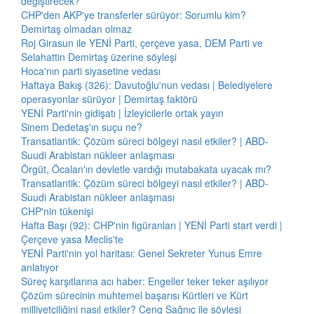
değiştirecek?
CHP'den AKP'ye transferler sürüyor: Sorumlu kim?
Demirtaş olmadan olmaz
Roj Girasun ile YENİ Parti, çerçeve yasa, DEM Parti ve
Selahattin Demirtaş üzerine söyleşi
Hoca'nın parti siyasetine vedası
Haftaya Bakış (326): Davutoğlu'nun vedası | Belediyelere
operasyonlar sürüyor | Demirtaş faktörü
YENİ Parti'nin gidişatı | İzleyicilerle ortak yayın
Sinem Dedetaş'ın suçu ne?
Transatlantik: Çözüm süreci bölgeyi nasıl etkiler? | ABD-
Suudi Arabistan nükleer anlaşması
Örgüt, Öcalan'ın devletle vardığı mutabakata uyacak mı?
Transatlantik: Çözüm süreci bölgeyi nasıl etkiler? | ABD-
Suudi Arabistan nükleer anlaşması
CHP'nin tükenişi
Hafta Başı (92): CHP'nin figüranları | YENİ Parti start verdi |
Çerçeve yasa Meclis'te
YENİ Parti'nin yol haritası: Genel Sekreter Yunus Emre
anlatıyor
Süreç karşıtlarına acı haber: Engeller teker teker aşılıyor
Çözüm sürecinin muhtemel başarısı Kürtleri ve Kürt
milliyetçiliğini nasıl etkiler? Ceng Sağnıç ile söyleşi