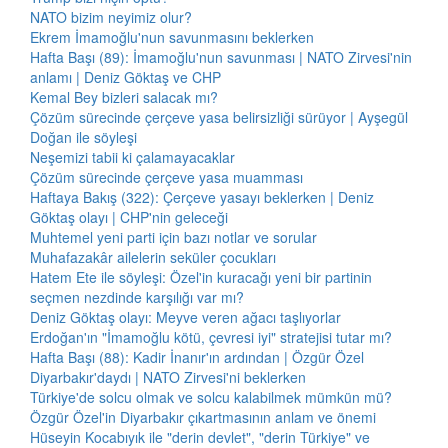
NATO bizim neyimiz olur?
Ekrem İmamoğlu'nun savunmasını beklerken
Hafta Başı (89): İmamoğlu'nun savunması | NATO Zirvesi'nin
anlamı | Deniz Göktaş ve CHP
Kemal Bey bizleri salacak mı?
Çözüm sürecinde çerçeve yasa belirsizliği sürüyor | Ayşegül
Doğan ile söyleşi
Neşemizi tabii ki çalamayacaklar
Çözüm sürecinde çerçeve yasa muamması
Haftaya Bakış (322): Çerçeve yasayı beklerken | Deniz
Göktaş olayı | CHP'nin geleceği
Muhtemel yeni parti için bazı notlar ve sorular
Muhafazakâr ailelerin seküler çocukları
Hatem Ete ile söyleşi: Özel'in kuracağı yeni bir partinin
seçmen nezdinde karşılığı var mı?
Deniz Göktaş olayı: Meyve veren ağacı taşlıyorlar
Erdoğan'ın "İmamoğlu kötü, çevresi iyi" stratejisi tutar mı?
Hafta Başı (88): Kadir İnanır'ın ardından | Özgür Özel
Diyarbakır'daydı | NATO Zirvesi'ni beklerken
Türkiye'de solcu olmak ve solcu kalabilmek mümkün mü?
Özgür Özel'in Diyarbakır çıkartmasının anlam ve önemi
Hüseyin Kocabıyık ile "derin devlet", "derin Türkiye" ve