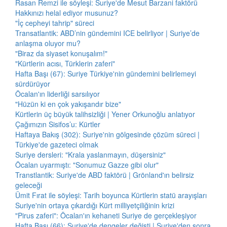
Rasan Remzi ile söyleşi: Suriye'de Mesut Barzani faktörü
Hakkınızı helal ediyor musunuz?
"İç cepheyi tahrip" süreci
Transatlantik: ABD’nin gündemini ICE belirliyor | Suriye’de
anlaşma oluyor mu?
"Biraz da siyaset konuşalım!"
"Kürtlerin acısı, Türklerin zaferi"
Hafta Başı (67): Suriye Türkiye'nin gündemini belirlemeyi
sürdürüyor
Öcalan'ın liderliği sarsılıyor
"Hüzün ki en çok yakışandır bize"
Kürtlerin üç büyük talihsizliği | Yener Orkunoğlu anlatıyor
Çağımızın Sisifos’u: Kürtler
Haftaya Bakış (302): Suriye'nin gölgesinde çözüm süreci |
Türkiye'de gazeteci olmak
Suriye dersleri: "Krala yaslanmayın, düşersiniz"
Öcalan uyarmıştı: "Sonumuz Gazze gibi olur"
Transtlantik: Suriye'de ABD faktörü | Grönland'ın belirsiz
geleceği
Ümit Fırat ile söyleşi: Tarih boyunca Kürtlerin statü arayışları
Suriye'nin ortaya çıkardığı Kürt milliyetçiliğinin krizi
"Pirus zaferi": Öcalan'ın kehaneti Suriye de gerçekleşiyor
Hafta Başı (66): Suriye'de dengeler değişti | Suriye'den sonra