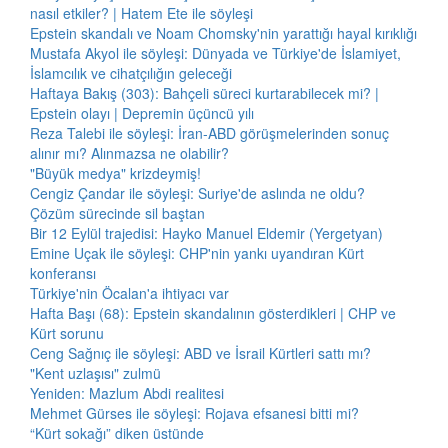
nasıl etkiler? | Hatem Ete ile söyleşi
Epstein skandalı ve Noam Chomsky'nin yarattığı hayal kırıklığı
Mustafa Akyol ile söyleşi: Dünyada ve Türkiye'de İslamiyet,
İslamcılık ve cihatçılığın geleceği
Haftaya Bakış (303): Bahçeli süreci kurtarabilecek mi? |
Epstein olayı | Depremin üçüncü yılı
Reza Talebi ile söyleşi: İran-ABD görüşmelerinden sonuç
alınır mı? Alınmazsa ne olabilir?
"Büyük medya" krizdeymiş!
Cengiz Çandar ile söyleşi: Suriye'de aslında ne oldu?
Çözüm sürecinde sil baştan
Bir 12 Eylül trajedisi: Hayko Manuel Eldemir (Yergetyan)
Emine Uçak ile söyleşi: CHP'nin yankı uyandıran Kürt
konferansı
Türkiye'nin Öcalan'a ihtiyacı var
Hafta Başı (68): Epstein skandalının gösterdikleri | CHP ve
Kürt sorunu
Ceng Sağnıç ile söyleşi: ABD ve İsrail Kürtleri sattı mı?
"Kent uzlaşısı" zulmü
Yeniden: Mazlum Abdi realitesi
Mehmet Gürses ile söyleşi: Rojava efsanesi bitti mi?
“Kürt sokağı” diken üstünde