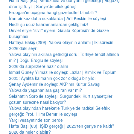
Hafta Başı (64): Venezuela ve dünyanın geleceği | Boğaziçi
direnişi 5. yıl | Suriye’de bilek güreşi
Erdoğan'ın uçağına hangi gazeteciler binebilir?
İran bir kez daha sokaklarda | Arif Keskin ile söyleşi
Nedir şu ucuz kahramanlardan çektiğimiz!
Devlet eliyle "sivil" eylem: Galata Köprüsü'nde Gazze
buluşması
Haftaya Bakış (299): Yalova olayının anlamı | İki sürecin
2026'daki seyri
Yalova olayının akıllara getirdiği soru: Türkiye tehdit altında
mı? | Doğu Eroğlu ile söyleşi
2026'da sürprizlere hazır olalım
İsmail Güney Yılmaz ile söyleşi: Lazlar | Kimlik ve Toplum
2025: Ayakta kalmanın çok zor olduğu bir yıldı
Şenay Aydemir ile söyleşi: AKP'nin Kültür Savaşı
Yalova'da yaşananlara şaşıran var mı?
Selahattin Soro ile söyleşi: Sürgündeki Kürt siyasetçiler
çözüm sürecine nasıl bakıyor?
Yalova olayından hareketle Türkiye'de radikal Selefilik
gerçeği: Prof. Hilmi Demir ile söyleşi
Yargı vesayetinde son perde
Hafta Başı (63): IŞİD gerçeği | 2025'ten geriye ne kaldı? |
2026'da neler olabilir?