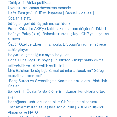
Türkiye'nin Afrika politikası
Uyduruk bir "casus davası"nın peşinde
Hafta Başı (82): CHP'ye kuşatma | Casusluk davası |
Öcalan'a statü
Süreçten geri dönüş yok mu sahiden?
Burcu Köksal'ın AKP'ye katılacak olmasının düşündürdükleri
Haftaya Bakış (315): Bahçeli'nin statü çıkışı | CHP'ye kuşatma
sürüyor
Özgür Özel ve Ekrem İmamoğlu, Erdoğan'a rağmen sürece
sahip çıkıyor
Hayvan düşmanlığının siyasi boyutları
Reha Ruhavioğlu ile söyleşi: Kürtlerde kimliğe sahip çıkma,
milliyetçilik ve Türkiyelilik eğilimleri
İdris Baluken ile söyleşi: Somut adımlar atılacak mı? Süreç
menzile varacak mı?
“Barış Süreci ve Siyasallaşma Koordinatörü” olarak Abdullah
Öcalan
Bahçeli'nin Öcalan'a statü önerisi | Uzman konuklarla ortak
yayın
Her ağacın kurdu özünden olur: CHP'nin temel sorunu
Transatlantik: İran savaşında son durum | ABD-Çin ilişkileri |
Almanya ve NATO