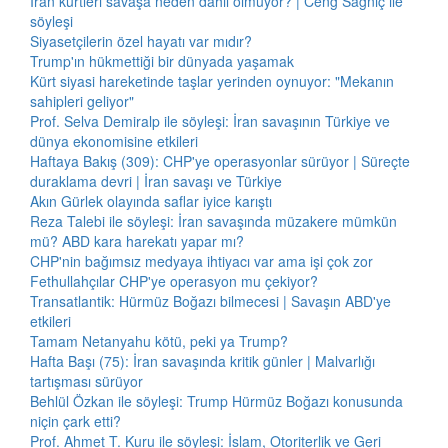
İran kürtleri savaşa neden dahil olmuyor? | Ceng Sağnıç ile
söyleşi
Siyasetçilerin özel hayatı var mıdır?
Trump'ın hükmettiği bir dünyada yaşamak
Kürt siyasi hareketinde taşlar yerinden oynuyor: "Mekanın
sahipleri geliyor"
Prof. Selva Demiralp ile söyleşi: İran savaşının Türkiye ve
dünya ekonomisine etkileri
Haftaya Bakış (309): CHP'ye operasyonlar sürüyor | Süreçte
duraklama devri | İran savaşı ve Türkiye
Akın Gürlek olayında saflar iyice karıştı
Reza Talebi ile söyleşi: İran savaşında müzakere mümkün
mü? ABD kara harekatı yapar mı?
CHP'nin bağımsız medyaya ihtiyacı var ama işi çok zor
Fethullahçılar CHP'ye operasyon mu çekiyor?
Transatlantik: Hürmüz Boğazı bilmecesi | Savaşın ABD'ye
etkileri
Tamam Netanyahu kötü, peki ya Trump?
Hafta Başı (75): İran savaşında kritik günler | Malvarlığı
tartışması sürüyor
Behlül Özkan ile söyleşi: Trump Hürmüz Boğazı konusunda
niçin çark etti?
Prof. Ahmet T. Kuru ile söyleşi: İslam, Otoriterlik ve Geri