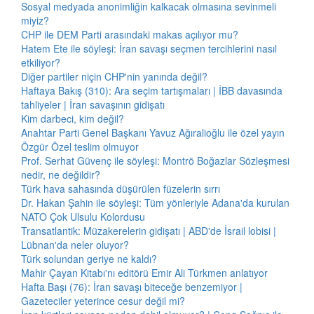
Sosyal medyada anonimliğin kalkacak olmasına sevinmeli
miyiz?
CHP ile DEM Parti arasındaki makas açılıyor mu?
Hatem Ete ile söyleşi: İran savaşı seçmen tercihlerini nasıl
etkiliyor?
Diğer partiler niçin CHP'nin yanında değil?
Haftaya Bakış (310): Ara seçim tartışmaları | İBB davasında
tahliyeler | İran savaşının gidişatı
Kim darbeci, kim değil?
Anahtar Parti Genel Başkanı Yavuz Ağıralioğlu ile özel yayın
Özgür Özel teslim olmuyor
Prof. Serhat Güvenç ile söyleşi: Montrö Boğazlar Sözleşmesi
nedir, ne değildir?
Türk hava sahasında düşürülen füzelerin sırrı
Dr. Hakan Şahin ile söyleşi: Tüm yönleriyle Adana'da kurulan
NATO Çok Ulsulu Kolordusu
Transatlantik: Müzakerelerin gidişatı | ABD'de İsrail lobisi |
Lübnan'da neler oluyor?
Türk solundan geriye ne kaldı?
Mahir Çayan Kitabı'nı editörü Emir Ali Türkmen anlatıyor
Hafta Başı (76): İran savaşı biteceğe benzemiyor |
Gazeteciler yeterince cesur değil mi?