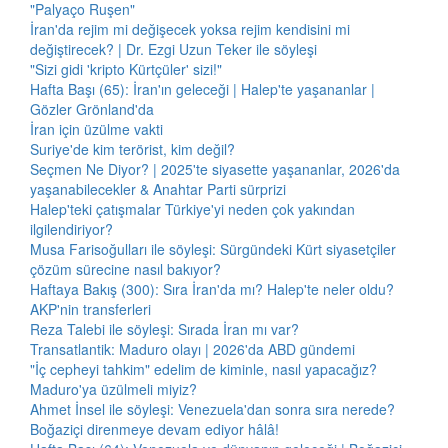
"Palyaço Ruşen"
İran'da rejim mi değişecek yoksa rejim kendisini mi
değiştirecek? | Dr. Ezgi Uzun Teker ile söyleşi
"Sizi gidi 'kripto Kürtçüler' sizi!"
Hafta Başı (65): İran'ın geleceği | Halep'te yaşananlar |
Gözler Grönland'da
İran için üzülme vakti
Suriye'de kim terörist, kim değil?
Seçmen Ne Diyor? | 2025'te siyasette yaşananlar, 2026'da
yaşanabilecekler & Anahtar Parti sürprizi
Halep'teki çatışmalar Türkiye'yi neden çok yakından
ilgilendiriyor?
Musa Farisoğulları ile söyleşi: Sürgündeki Kürt siyasetçiler
çözüm sürecine nasıl bakıyor?
Haftaya Bakış (300): Sıra İran'da mı? Halep'te neler oldu?
AKP'nin transferleri
Reza Talebi ile söyleşi: Sırada İran mı var?
Transatlantik: Maduro olayı | 2026'da ABD gündemi
"İç cepheyi tahkim" edelim de kiminle, nasıl yapacağız?
Maduro'ya üzülmeli miyiz?
Ahmet İnsel ile söyleşi: Venezuela'dan sonra sıra nerede?
Boğaziçi direnmeye devam ediyor hâlâ!