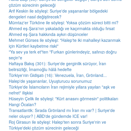
çözüm sürecinin geleceği
Arif Keskin ile söyleşi: Suriye'de yaşananlar bölgedeki
dengeleri nasıl değiştirecek?
Mümtaz'er Türköne ile söyleşi: Yoksa çözüm süreci bitti mi?
Ahmed eş-Şara'nın yakaladığı ve kaçırmakta olduğu fırsat
Ahmed eş-Şara hakkında aykırı düşünceler
Mehmet Gürses ile söyleşi: "Halep'te iki mahalleyi kazanmak
için Kürtleri kaybetme riski"
"Ya sev ya terk et"ten "Furkan günlerindeyiz, safınızı doğru
seçin"e
Haftaya Bakış (301): Suriye'de gerginlik sürüyor, İran
belirsizliği, İmamoğlu hâlâ hedefte
Türkiye'nin Gidişatı (16): Venezuela, İran, Grönland...
Halep'de yaşananlar, Uyuşturucu sorunumuz
Türkiye'de İslamcıların İran rejimiyle yıllara yayılan "aşk ve
nefret" ilişkisi
Hüseyin Çelik ile söyleşi: "Kürt anasını görmesin" politikaları
Hangi Öcalan?
Transatlantik: Sırada Grönland mı İran mı var? | Suriye'de
neler oluyor? | ABD'de gündemde ICE var!
Roj Girasun ile söyleşi: Halep'ten sonra Suriye'nin ve
Türkiye'deki çözüm sürecinin geleceği