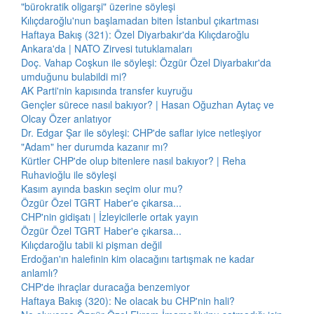
"bürokratik oligarşi" üzerine söyleşi
Kılıçdaroğlu'nun başlamadan biten İstanbul çıkartması
Haftaya Bakış (321): Özel Diyarbakır'da Kılıçdaroğlu
Ankara'da | NATO Zirvesi tutuklamaları
Doç. Vahap Coşkun ile söyleşi: Özgür Özel Diyarbakır'da
umduğunu bulabildi mi?
AK Parti'nin kapısında transfer kuyruğu
Gençler sürece nasıl bakıyor? | Hasan Oğuzhan Aytaç ve
Olcay Özer anlatıyor
Dr. Edgar Şar ile söyleşi: CHP'de saflar iyice netleşiyor
"Adam" her durumda kazanır mı?
Kürtler CHP'de olup bitenlere nasıl bakıyor? | Reha
Ruhavioğlu ile söyleşi
Kasım ayında baskın seçim olur mu?
Özgür Özel TGRT Haber'e çıkarsa...
CHP'nin gidişatı | İzleyicilerle ortak yayın
Özgür Özel TGRT Haber'e çıkarsa...
Kılıçdaroğlu tabii ki pişman değil
Erdoğan'ın halefinin kim olacağını tartışmak ne kadar
anlamlı?
CHP'de ihraçlar duracağa benzemiyor
Haftaya Bakış (320): Ne olacak bu CHP'nin hali?