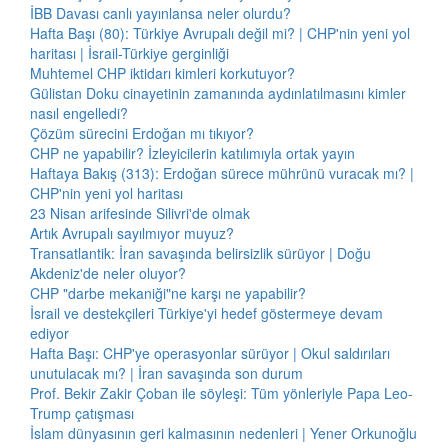
İBB Davası canlı yayınlansa neler olurdu?
Hafta Başı (80): Türkiye Avrupalı değil mi? | CHP'nin yeni yol
haritası | İsrail-Türkiye gerginliği
Muhtemel CHP iktidarı kimleri korkutuyor?
Gülistan Doku cinayetinin zamanında aydınlatılmasını kimler
nasıl engelledi?
Çözüm sürecini Erdoğan mı tıkıyor?
CHP ne yapabilir? İzleyicilerin katılımıyla ortak yayın
Haftaya Bakış (313): Erdoğan sürece mührünü vuracak mı? |
CHP'nin yeni yol haritası
23 Nisan arifesinde Silivri'de olmak
Artık Avrupalı sayılmıyor muyuz?
Transatlantik: İran savaşında belirsizlik sürüyor | Doğu
Akdeniz'de neler oluyor?
CHP "darbe mekaniği"ne karşı ne yapabilir?
İsrail ve destekçileri Türkiye'yi hedef göstermeye devam
ediyor
Hafta Başı: CHP'ye operasyonlar sürüyor | Okul saldırıları
unutulacak mı? | İran savaşında son durum
Prof. Bekir Zakir Çoban ile söyleşi: Tüm yönleriyle Papa Leo-
Trump çatışması
İslam dünyasının geri kalmasının nedenleri | Yener Orkunoğlu