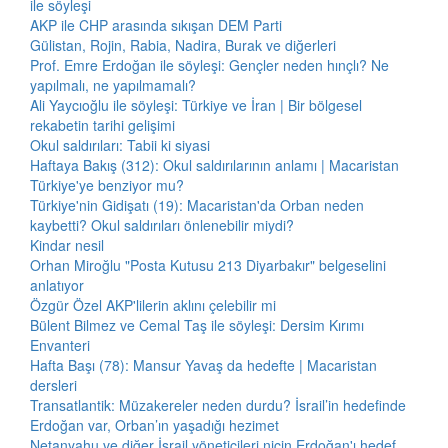
ile söyleşi
AKP ile CHP arasında sıkışan DEM Parti
Gülistan, Rojin, Rabia, Nadira, Burak ve diğerleri
Prof. Emre Erdoğan ile söyleşi: Gençler neden hınçlı? Ne
yapılmalı, ne yapılmamalı?
Ali Yaycıoğlu ile söyleşi: Türkiye ve İran | Bir bölgesel
rekabetin tarihi gelişimi
Okul saldırıları: Tabii ki siyasi
Haftaya Bakış (312): Okul saldırılarının anlamı | Macaristan
Türkiye'ye benziyor mu?
Türkiye'nin Gidişatı (19): Macaristan'da Orban neden
kaybetti? Okul saldırıları önlenebilir miydi?
Kindar nesil
Orhan Miroğlu "Posta Kutusu 213 Diyarbakır" belgeselini
anlatıyor
Özgür Özel AKP'lilerin aklını çelebilir mi
Bülent Bilmez ve Cemal Taş ile söyleşi: Dersim Kırımı
Envanteri
Hafta Başı (78): Mansur Yavaş da hedefte | Macaristan
dersleri
Transatlantik: Müzakereler neden durdu? İsrail’in hedefinde
Erdoğan var, Orban’ın yaşadığı hezimet
Netanyahu ve diğer İsrail yöneticileri niçin Erdoğan'ı hedef