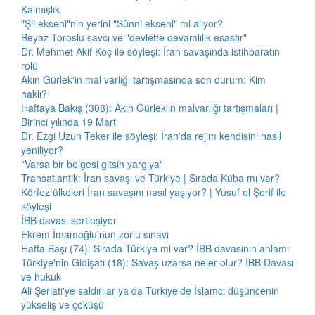
Kalmışlık
"Şii ekseni"nin yerini "Sünni ekseni" mi alıyor?
Beyaz Toroslu savcı ve "devlette devamlılık esastır"
Dr. Mehmet Akif Koç ile söyleşi: İran savaşında istihbaratın
rolü
Akın Gürlek'in mal varlığı tartışmasında son durum: Kim
haklı?
Haftaya Bakış (308): Akın Gürlek'in malvarlığı tartışmaları |
Birinci yılında 19 Mart
Dr. Ezgi Uzun Teker ile söyleşi: İran'da rejim kendisini nasıl
yeniliyor?
"Varsa bir belgesi gitsin yargıya"
Transatlantik: İran savaşı ve Türkiye | Sırada Küba mı var?
Körfez ülkeleri İran savaşını nasıl yaşıyor? | Yusuf el Şerif ile
söyleşi
İBB davası sertleşiyor
Ekrem İmamoğlu'nun zorlu sınavı
Hafta Başı (74): Sırada Türkiye mi var? İBB davasının anlamı
Türkiye'nin Gidişatı (18): Savaş uzarsa neler olur? İBB Davası
ve hukuk
Ali Şeriati'ye saldırılar ya da Türkiye'de İslamcı düşüncenin
yükseliş ve çöküşü