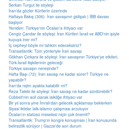
Serkan Turgut ile söyleşi
İran'da gözler Kürtlerin üzerinde
Haftaya Bakış (306): İran savaşının gidişatı | İBB davası
başlıyor
Yeniden: Türkiye'nin Öcalan'a ihtiyacı var
Cengiz Çandar ile söyleşi: İran Kürtleri İsrail ve ABD'nin ipiyle
kuyuya iner mi?
İç cepheyi böyle mi tahkim edeceksiniz?
Transatlantik: Tüm yönleriyle İran savaşı
Gökhan Çınkara ile söyleşi: İran savaşının Türkiye'ye etkileri,
Türk-İsrail ilişkilerinin geleceği
Türkiye savaşın neresinde?
Hafta Başı (72): İran savaşı ne kadar sürer? Türkiye ne
yapabilir?
İran'da rejim ayakta kalabilir mi?
Reza Talebi ile söyleşi: İran savaşı ne kadar sürdürebilir?
Cübbeli'nin acil olarak laikliğe ihtiyacı var
Bir yıl sonra yine İmralı'dan gelecek açıklamayı beklerken
Siyasi iktidar laik-islamcı çatışması arzuluyor
Öcalan'ın statüsü meselesi niçin çok önemli?
Transatlantik: Trump'ın kongre konuşması | İran konusunda
belirsizlik sürüyor | Gazze'de son durum