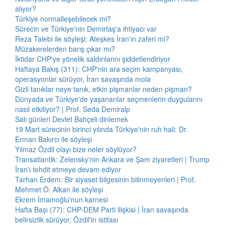
alıyor?
Türkiye normalleşebilecek mi?
Sürecin ve Türkiye'nin Demirtaş'a ihtiyacı var
Reza Talebi ile söyleşi: Ateşkes İran'ın zaferi mi?
Müzakerelerden barış çıkar mı?
İktidar CHP'ye yönelik saldırılarını şiddetlendiriyor
Haftaya Bakış (311): CHP'nin ara seçim kampanyası,
operasyonlar sürüyor, İran savaşında mola
Gizli tanıklar neye tanık, etkin pişmanlar neden pişman?
Dünyada ve Türkiye'de yaşananlar seçmenlerin duygularını
nasıl etkiliyor? | Prof. Seda Demiralp
Salı günleri Devlet Bahçeli dinlemek
19 Mart sürecinin birinci yılında Türkiye'nin ruh hali: Dr.
Erman Bakırcı ile söyleşi
Yılmaz Özdil olayı bize neler söylüyor?
Transatlantik: Zelensky'nin Ankara ve Şam ziyaretleri | Trump
İran'ı tehdit etmeye devam ediyor
Tarhan Erdem: Bir siyaset bilgesinin bilinmeyenleri | Prof.
Mehmet Ö. Alkan ile söyleşi
Ekrem İmamoğlu'nun karnesi
Hafta Başı (77): CHP-DEM Parti ilişkisi | İran savaşında
belirsizlik sürüyor, Özdil'in istifası