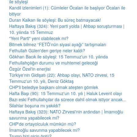
ile söyleşi
Kandil izlenimleri (1): Cümleler Öcalan ile başlıyor Öcalan ile
bitiyor
Duran Kalkan ile söyleşi: Bu süreç batmayacak!
Haftaya Bakış (324): Yeni parti yolda | Ahbap soruşturması |
10. yılında 15 Temmuz
"Yeni Parti" yeni olabilecek mi?
Bitmek bilmez “FETÖ’nün siyasi ayağı” tartışmaları
Fethullah Gülen'den geriye neler kaldı?
Gökhan Bacık ile söyleşi: 15 Temmuz'un 10. yılında
Fethullahçılığın durumu ve muhtemel geleceği
Özgür Özel'in enerjisi
Türkiye'nin Gidişatı (22): Ahbap olayı, NATO zirvesi, 15
Temmuz'un 10. yılı, Deniz Göktaş
CHP'li belediye başkanı olmak ateşten gömlek
Hafta Başı (90): 15 Temmuz'un 10. yılı | Haluk Levent olayı
Bazı eski Fethullahçılar da sürece dahil olmak istiyor ancak...
Silahlar boşuna mı yakıldı?
Haftaya Bakış (323): NATO Zirvesi'nin ardından | İmamoğlu
savunma yapabilecek mi?
CHP'de ortayolculuk mümkün mü?
İmamoğlu savunma yapabilecek mi?
Trump bizi niçin öptü?