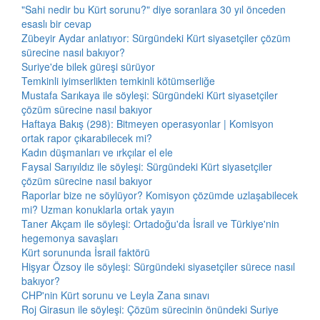
"Sahi nedir bu Kürt sorunu?" diye soranlara 30 yıl önceden
esaslı bir cevap
Zübeyir Aydar anlatıyor: Sürgündeki Kürt siyasetçiler çözüm
sürecine nasıl bakıyor?
Suriye'de bilek güreşi sürüyor
Temkinli iyimserlikten temkinli kötümserliğe
Mustafa Sarıkaya ile söyleşi: Sürgündeki Kürt siyasetçiler
çözüm sürecine nasıl bakıyor
Haftaya Bakış (298): Bitmeyen operasyonlar | Komisyon
ortak rapor çıkarabilecek mi?
Kadın düşmanları ve ırkçılar el ele
Faysal Sarıyıldız ile söyleşi: Sürgündeki Kürt siyasetçiler
çözüm sürecine nasıl bakıyor
Raporlar bize ne söylüyor? Komisyon çözümde uzlaşabilecek
mi? Uzman konuklarla ortak yayın
Taner Akçam ile söyleşi: Ortadoğu'da İsrail ve Türkiye'nin
hegemonya savaşları
Kürt sorununda İsrail faktörü
Hişyar Özsoy ile söyleşi: Sürgündeki siyasetçiler sürece nasıl
bakıyor?
CHP'nin Kürt sorunu ve Leyla Zana sınavı
Roj Girasun ile söyleşi: Çözüm sürecinin önündeki Suriye