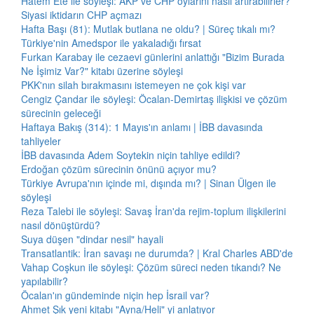
Hatem Ete ile söyleşi: AKP ve CHP oylarını nasıl artırabilirler?
Siyasi iktidarın CHP açmazı
Hafta Başı (81): Mutlak butlana ne oldu? | Süreç tıkalı mı?
Türkiye'nin Amedspor ile yakaladığı fırsat
Furkan Karabay ile cezaevi günlerini anlattığı "Bizim Burada
Ne İşimiz Var?" kitabı üzerine söyleşi
PKK'nın silah bırakmasını istemeyen ne çok kişi var
Cengiz Çandar ile söyleşi: Öcalan-Demirtaş ilişkisi ve çözüm
sürecinin geleceği
Haftaya Bakış (314): 1 Mayıs'ın anlamı | İBB davasında
tahliyeler
İBB davasında Adem Soytekin niçin tahliye edildi?
Erdoğan çözüm sürecinin önünü açıyor mu?
Türkiye Avrupa'nın içinde mi, dışında mı? | Sinan Ülgen ile
söyleşi
Reza Talebi ile söyleşi: Savaş İran'da rejim-toplum ilişkilerini
nasıl dönüştürdü?
Suya düşen "dindar nesil" hayali
Transatlantik: İran savaşı ne durumda? | Kral Charles ABD'de
Vahap Coşkun ile söyleşi: Çözüm süreci neden tıkandı? Ne
yapılabilir?
Öcalan'ın gündeminde niçin hep İsrail var?
Ahmet Şık yeni kitabı "Ayna/Heli" yi anlatıyor