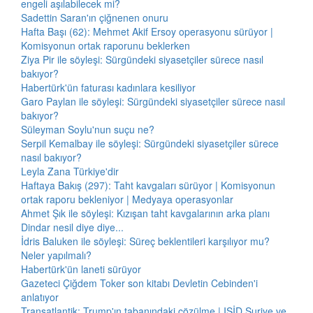
engeli aşılabilecek mi?
Sadettin Saran'ın çiğnenen onuru
Hafta Başı (62): Mehmet Akif Ersoy operasyonu sürüyor |
Komisyonun ortak raporunu beklerken
Ziya Pir ile söyleşi: Sürgündeki siyasetçiler sürece nasıl
bakıyor?
Habertürk'ün faturası kadınlara kesiliyor
Garo Paylan ile söyleşi: Sürgündeki siyasetçiler sürece nasıl
bakıyor?
Süleyman Soylu'nun suçu ne?
Serpil Kemalbay ile söyleşi: Sürgündeki siyasetçiler sürece
nasıl bakıyor?
Leyla Zana Türkiye'dir
Haftaya Bakış (297): Taht kavgaları sürüyor | Komisyonun
ortak raporu bekleniyor | Medyaya operasyonlar
Ahmet Şık ile söyleşi: Kızışan taht kavgalarının arka planı
Dindar nesil diye diye...
İdris Baluken ile söyleşi: Süreç beklentileri karşılıyor mu?
Neler yapılmalı?
Habertürk'ün laneti sürüyor
Gazeteci Çiğdem Toker son kitabı Devletin Cebinden'i
anlatıyor
Transatlantik: Trump'ın tabanındaki çözülme | IŞİD Suriye ve