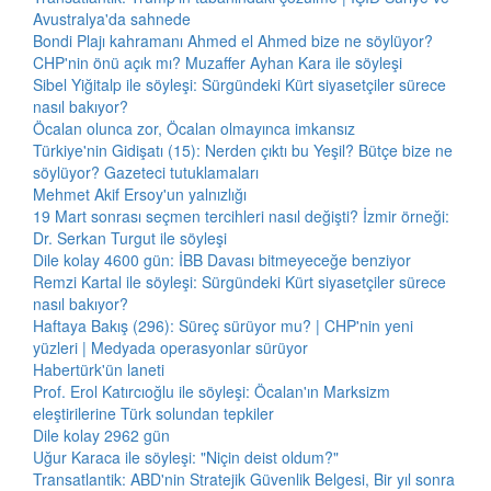
Avustralya'da sahnede
Bondi Plajı kahramanı Ahmed el Ahmed bize ne söylüyor?
CHP'nin önü açık mı? Muzaffer Ayhan Kara ile söyleşi
Sibel Yiğitalp ile söyleşi: Sürgündeki Kürt siyasetçiler sürece
nasıl bakıyor?
Öcalan olunca zor, Öcalan olmayınca imkansız
Türkiye'nin Gidişatı (15): Nerden çıktı bu Yeşil? Bütçe bize ne
söylüyor? Gazeteci tutuklamaları
Mehmet Akif Ersoy'un yalnızlığı
19 Mart sonrası seçmen tercihleri nasıl değişti? İzmir örneği:
Dr. Serkan Turgut ile söyleşi
Dile kolay 4600 gün: İBB Davası bitmeyeceğe benziyor
Remzi Kartal ile söyleşi: Sürgündeki Kürt siyasetçiler sürece
nasıl bakıyor?
Haftaya Bakış (296): Süreç sürüyor mu? | CHP'nin yeni
yüzleri | Medyada operasyonlar sürüyor
Habertürk'ün laneti
Prof. Erol Katırcıoğlu ile söyleşi: Öcalan'ın Marksizm
eleştirilerine Türk solundan tepkiler
Dile kolay 2962 gün
Uğur Karaca ile söyleşi: "Niçin deist oldum?"
Transatlantik: ABD'nin Stratejik Güvenlik Belgesi, Bir yıl sonra