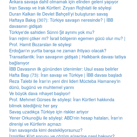
Ankara savaşa dahil olmamak için elinden geleni yapıyor
İran Savaşı ve Irak Kürtleri: Zıryan Rojhılati ile söyleşi
Duran Kalkan ile Devlet Bahçeli'yi buluşturan savaş
Haftaya Bakış (307): Türkiye savaşın neresinde? | İBB
davasının gidişatı
Türkiye'de sahiden Sünni-Şii ayrımı yok mu?
İran rejimi çöker mi? İsrail bölgenin egemen gücü olur mu? |
Prof. Hamit Bozarslan ile söyleşi
Erdoğan'ın yurtta barışa ne zaman ihtiyacı olacak?
Transatlantik: İran savaşının gidişatı | Halkbank davası tatlıya
bağlanıyor
İBB Davasının ilk gününden izlenimler: Usul esası belirler
Hafta Başı (73): İran savaşı ve Türkiye | İBB davası başladı
Reza Talebi ile İran'ın yeni dini lideri Mücteba Hamaney'in
dünü, bugünü ve muhtemel yarını
Ve büyük dava nihayet başlıyor!
Prof. Mehmet Gürses ile söyleşi: İran Kürtleri hakkında
bilmek istediğiniz her şey
Savaş uzadıkça Türkiye için riskler artıyor
Yener Orkunoğlu ile söyleşi: ABD'nin hesap hataları, İran'ın
direnişi ve Kürtlerin açmazı
İran savaşında kimi destekliyorsunuz?
İzmirliler Kürt sorunu ve çözüm sürecine nasıl bakıyor?