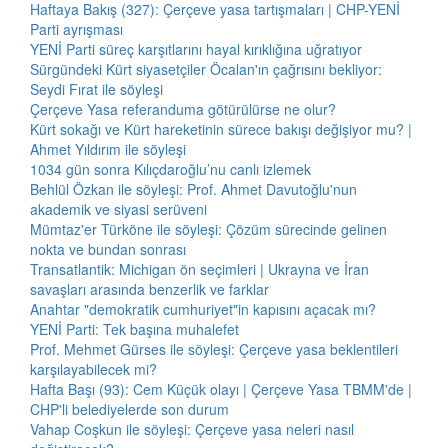
Haftaya Bakış (327): Çerçeve yasa tartışmaları | CHP-YENİ
Parti ayrışması
YENİ Parti süreç karşıtlarını hayal kırıklığına uğratıyor
Sürgündeki Kürt siyasetçiler Öcalan'ın çağrısını bekliyor:
Seydi Fırat ile söyleşi
Çerçeve Yasa referanduma götürülürse ne olur?
Kürt sokağı ve Kürt hareketinin sürece bakışı değişiyor mu? |
Ahmet Yıldırım ile söyleşi
1034 gün sonra Kılıçdaroğlu’nu canlı izlemek
Behlül Özkan ile söyleşi: Prof. Ahmet Davutoğlu'nun
akademik ve siyasi serüveni
Mümtaz'er Türköne ile söyleşi: Çözüm sürecinde gelinen
nokta ve bundan sonrası
Transatlantik: Michigan ön seçimleri | Ukrayna ve İran
savaşları arasında benzerlik ve farklar
Anahtar "demokratik cumhuriyet"in kapısını açacak mı?
YENİ Parti: Tek başına muhalefet
Prof. Mehmet Gürses ile söyleşi: Çerçeve yasa beklentileri
karşılayabilecek mi?
Hafta Başı (93): Cem Küçük olayı | Çerçeve Yasa TBMM'de |
CHP'li belediyelerde son durum
Vahap Coşkun ile söyleşi: Çerçeve yasa neleri nasıl