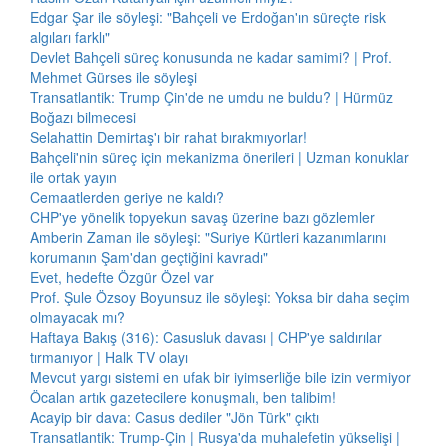
Edgar Şar ile söyleşi: "Bahçeli ve Erdoğan'ın süreçte risk
algıları farklı"
Devlet Bahçeli süreç konusunda ne kadar samimi? | Prof.
Mehmet Gürses ile söyleşi
Transatlantik: Trump Çin'de ne umdu ne buldu? | Hürmüz
Boğazı bilmecesi
Selahattin Demirtaş'ı bir rahat bırakmıyorlar!
Bahçeli'nin süreç için mekanizma önerileri | Uzman konuklar
ile ortak yayın
Cemaatlerden geriye ne kaldı?
CHP'ye yönelik topyekun savaş üzerine bazı gözlemler
Amberin Zaman ile söyleşi: "Suriye Kürtleri kazanımlarını
korumanın Şam'dan geçtiğini kavradı"
Evet, hedefte Özgür Özel var
Prof. Şule Özsoy Boyunsuz ile söyleşi: Yoksa bir daha seçim
olmayacak mı?
Haftaya Bakış (316): Casusluk davası | CHP'ye saldırılar
tırmanıyor | Halk TV olayı
Mevcut yargı sistemi en ufak bir iyimserliğe bile izin vermiyor
Öcalan artık gazetecilere konuşmalı, ben talibim!
Acayip bir dava: Casus dediler "Jön Türk" çıktı
Transatlantik: Trump-Çin | Rusya'da muhalefetin yükselişi |