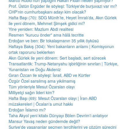
Marco Rubio'nun yaptığını Hakan Fidan neden yapmıyor?
Prof. Üstün Ergüder ile söyleşi: Türkiye'de burjuvazi var mı?
CHP'nin cumhurbaşkanı adayı kim olacak?
Hafta Başı (70): SDG Münih’te, Heyet İmralı’da, Akın Gürlek
ile yeni dönem, Mehmet Şimşek gidici mi?
Yine yeniden: Mazlum Abdi realitesi
Resmen "kurucu önder" ama hâlâ tecritte
Erdoğan ve ben: Bir tokalaşmanın 35 yıllık öyküsü
Haftaya Bakış (304): Yeni bakanların anlamı | Komisyonun
ortak raporunu beklerken
Akın Gürlek ile yeni dönem: Sert başladı, sert sürecek
Transatlantik: Trump-Netanyahu işbirliğinin sınırları | Türkiye,
Yunanistan ve Doğu Akdeniz
Gıran Özcan ile söyleşi: İsrail, ABD ve Kürtler
Özgür Özel sarsılmış ama yıkılmamış
Tüm yönleriyle Mesut Özarslan olayı
Milliyetçi sağın lideri kim?
Hafta Başı (69): Mesut Özarslan olayı | İran-ABD
müzakereleri | Öcalan'a umut hakkı
Erdoğan İslamcı mı?
Taha Akyol yeni kitabı Dünyayı Bölen Devrim'i anlatıyor
Mansur Yavaş neden gündemde değil?
Suriye'de yaşananlar seçmen tercihlerini ve çözüm sürecini