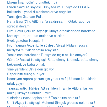
Ekrem İmamoğlu'nu unuttuk mu?
Evren Savcı ile söyleşi: Dünyada ve Türkiye'de LBGTİ+
hakkındaki yasal düzenlemeler ve engeller
Tanıdığım Graham Fuller
Hafta Başı (71): ABD İran'a saldırırsa... | Ortak rapor ve
sürecin devamı
Prof. Betül Çelik ile söyleşi: Dünya örneklerinden hareketle
komisyon raporunun artıları ve eksileri
Evet, gazetecilik suçtur!
Prof. Yaman Akdeniz ile söyleşi: Siyasi iktidarın sosyal
medyayı mutlak denetim arayışları
Yeni dinsel hareketler Türkiye'de niçin etkili olamıyor?
Gündüz Vassaf ile söyleşi: Baba olmayı istemek, baba olmayı
beklemek ve baba olmak
Yine yeniden: Din elden gidiyor
Rapor bitti süreç sürüyor
Komisyon raporu çözüm için yeterli mi? | Uzman konuklarla
ortak yayın
Transatlantik: Türkiye-AB yeniden | İran ile ABD anlaşıyor
mu? | Ukrayna unutuldu mu?
"Liderler zirvesi" toplanır mı? Toplanırsa ne olur?
Ümit Akçay ile söyleşi: Mehmet Şimşek giderse neler olur?