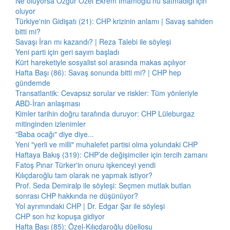
Ne oluyorsa Özgür Özel Ekrem İmamoğlu'nu satmadığı için
oluyor
Türkiye'nin Gidişatı (21): CHP krizinin anlamı | Savaş sahiden
bitti mi?
Savaşı İran mı kazandı? | Reza Talebi ile söyleşi
Yeni parti için geri sayım başladı
Kürt hareketiyle sosyalist sol arasında makas açılıyor
Hafta Başı (86): Savaş sonunda bitti mi? | CHP hep
gündemde
Transatlantik: Cevapsız sorular ve riskler: Tüm yönleriyle
ABD-İran anlaşması
Kimler tarihin doğru tarafında duruyor: CHP Lüleburgaz
mitinginden izlenimler
"Baba ocağı" diye diye...
Yeni "yerli ve milli" muhalefet partisi olma yolundaki CHP
Haftaya Bakış (319): CHP’de değişimciler için tercih zamanı
Fatoş Pınar Türker'in onuru işkenceyi yendi
Kılıçdaroğlu tam olarak ne yapmak istiyor?
Prof. Seda Demiralp ile söyleşi: Seçmen mutlak butlan
sonrası CHP hakkında ne düşünüyor?
Yol ayrımındaki CHP | Dr. Edgar Şar ile söyleşi
CHP son hız kopuşa gidiyor
Hafta Başı (85): Özel-Kılıçdaroğlu düellosu