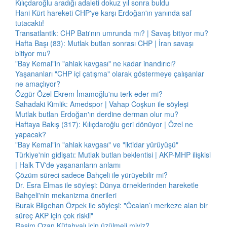
Kılıçdaroğlu aradığı adaleti dokuz yıl sonra buldu
Hani Kürt hareketi CHP'ye karşı Erdoğan'ın yanında saf
tutacaktı!
Transatlantik: CHP Batı'nın umrunda mı? | Savaş bitiyor mu?
Hafta Başı (83): Mutlak butlan sonrası CHP | İran savaşı
bitiyor mu?
"Bay Kemal"in "ahlak kavgası" ne kadar inandırıcı?
Yaşananları "CHP içi çatışma" olarak göstermeye çalışanlar
ne amaçlıyor?
Özgür Özel Ekrem İmamoğlu'nu terk eder mi?
Sahadaki Kimlik: Amedspor | Vahap Coşkun ile söyleşi
Mutlak butlan Erdoğan'ın derdine derman olur mu?
Haftaya Bakış (317): Kılıçdaroğlu geri dönüyor | Özel ne
yapacak?
"Bay Kemal"in "ahlak kavgası" ve "iktidar yürüyüşü"
Türkiye'nin gidişatı: Mutlak butlan beklentisi | AKP-MHP ilişkisi
| Halk TV'de yaşananların anlamı
Çözüm süreci sadece Bahçeli ile yürüyebilir mi?
Dr. Esra Elmas ile söyleşi: Dünya örneklerinden hareketle
Bahçeli'nin mekanizma önerileri
Burak Bilgehan Özpek ile söyleşi: "Öcalan’ı merkeze alan bir
süreç AKP için çok riskli"
Rasim Ozan Kütahyalı için üzülmeli miyiz?