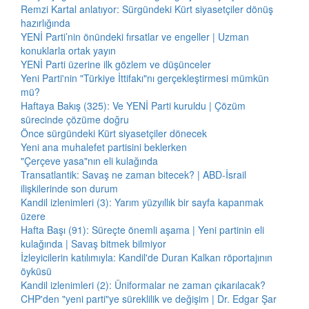
Remzi Kartal anlatıyor: Sürgündeki Kürt siyasetçiler dönüş
hazırlığında
YENİ Parti’nin önündeki fırsatlar ve engeller | Uzman
konuklarla ortak yayın
YENİ Parti üzerine ilk gözlem ve düşünceler
Yeni Parti'nin "Türkiye İttifakı"nı gerçekleştirmesi mümkün
mü?
Haftaya Bakış (325): Ve YENİ Parti kuruldu | Çözüm
sürecinde çözüme doğru
Önce sürgündeki Kürt siyasetçiler dönecek
Yeni ana muhalefet partisini beklerken
"Çerçeve yasa"nın eli kulağında
Transatlantik: Savaş ne zaman bitecek? | ABD-İsrail
ilişkilerinde son durum
Kandil izlenimleri (3): Yarım yüzyıllık bir sayfa kapanmak
üzere
Hafta Başı (91): Süreçte önemli aşama | Yeni partinin eli
kulağında | Savaş bitmek bilmiyor
İzleyicilerin katılımıyla: Kandil'de Duran Kalkan röportajının
öyküsü
Kandil izlenimleri (2): Üniformalar ne zaman çıkarılacak?
CHP'den "yeni parti"ye süreklilik ve değişim | Dr. Edgar Şar