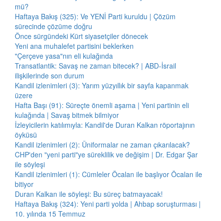
mü?
Haftaya Bakış (325): Ve YENİ Parti kuruldu | Çözüm
sürecinde çözüme doğru
Önce sürgündeki Kürt siyasetçiler dönecek
Yeni ana muhalefet partisini beklerken
"Çerçeve yasa"nın eli kulağında
Transatlantik: Savaş ne zaman bitecek? | ABD-İsrail
ilişkilerinde son durum
Kandil izlenimleri (3): Yarım yüzyıllık bir sayfa kapanmak
üzere
Hafta Başı (91): Süreçte önemli aşama | Yeni partinin eli
kulağında | Savaş bitmek bilmiyor
İzleyicilerin katılımıyla: Kandil'de Duran Kalkan röportajının
öyküsü
Kandil izlenimleri (2): Üniformalar ne zaman çıkarılacak?
CHP'den "yeni parti"ye süreklilik ve değişim | Dr. Edgar Şar
ile söyleşi
Kandil izlenimleri (1): Cümleler Öcalan ile başlıyor Öcalan ile
bitiyor
Duran Kalkan ile söyleşi: Bu süreç batmayacak!
Haftaya Bakış (324): Yeni parti yolda | Ahbap soruşturması |
10. yılında 15 Temmuz