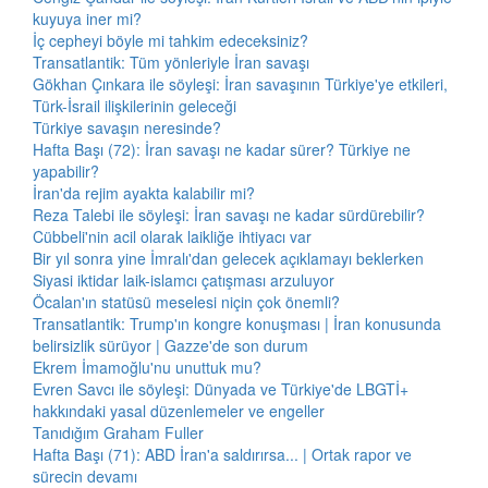
kuyuya iner mi?
İç cepheyi böyle mi tahkim edeceksiniz?
Transatlantik: Tüm yönleriyle İran savaşı
Gökhan Çınkara ile söyleşi: İran savaşının Türkiye'ye etkileri,
Türk-İsrail ilişkilerinin geleceği
Türkiye savaşın neresinde?
Hafta Başı (72): İran savaşı ne kadar sürer? Türkiye ne
yapabilir?
İran'da rejim ayakta kalabilir mi?
Reza Talebi ile söyleşi: İran savaşı ne kadar sürdürebilir?
Cübbeli'nin acil olarak laikliğe ihtiyacı var
Bir yıl sonra yine İmralı'dan gelecek açıklamayı beklerken
Siyasi iktidar laik-islamcı çatışması arzuluyor
Öcalan'ın statüsü meselesi niçin çok önemli?
Transatlantik: Trump'ın kongre konuşması | İran konusunda
belirsizlik sürüyor | Gazze'de son durum
Ekrem İmamoğlu'nu unuttuk mu?
Evren Savcı ile söyleşi: Dünyada ve Türkiye'de LBGTİ+
hakkındaki yasal düzenlemeler ve engeller
Tanıdığım Graham Fuller
Hafta Başı (71): ABD İran'a saldırırsa... | Ortak rapor ve
sürecin devamı