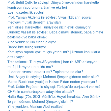
Prof. Betül Çelik ile söyleşi: Dünya örneklerinden hareketle
komisyon raporunun artıları ve eksileri
Evet, gazetecilik suçtur!
Prof. Yaman Akdeniz ile söyleşi: Siyasi iktidarın sosyal
medyayı mutlak denetim arayışları
Yeni dinsel hareketler Türkiye'de niçin etkili olamıyor?
Gündüz Vassaf ile söyleşi: Baba olmayı istemek, baba olmayı
beklemek ve baba olmak
Yine yeniden: Din elden gidiyor
Rapor bitti süreç sürüyor
Komisyon raporu çözüm için yeterli mi? | Uzman konuklarla
ortak yayın
Transatlantik: Türkiye-AB yeniden | İran ile ABD anlaşıyor
mu? | Ukrayna unutuldu mu?
"Liderler zirvesi" toplanır mı? Toplanırsa ne olur?
Ümit Akçay ile söyleşi: Mehmet Şimşek giderse neler olur?
Marco Rubio'nun yaptığını Hakan Fidan neden yapmıyor?
Prof. Üstün Ergüder ile söyleşi: Türkiye'de burjuvazi var mı?
CHP'nin cumhurbaşkanı adayı kim olacak?
Hafta Başı (70): SDG Münih’te, Heyet İmralı’da, Akın Gürlek
ile yeni dönem, Mehmet Şimşek gidici mi?
Yine yeniden: Mazlum Abdi realitesi