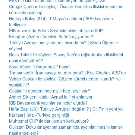
PKK'nın silah bırakmasını istemeyen ne çok kişi var
Cengiz Çandar ile söyleşi: Öcalan-Demirtaş ilişkisi ve çözüm
sürecinin geleceği
Haftaya Bakış (314): 1 Mayıs'ın anlamı | İBB davasında
tahliyeler
İBB davasında Adem Soytekin niçin tahliye edildi?
Erdoğan çözüm sürecinin önünü açıyor mu?
Türkiye Avrupa'nın içinde mi, dışında mı? | Sinan Ülgen ile
söyleşi
Reza Talebi ile söyleşi: Savaş İran'da rejim-toplum ilişkilerini
nasıl dönüştürdü?
Suya düşen "dindar nesil" hayali
Transatlantik: İran savaşı ne durumda? | Kral Charles ABD'de
Vahap Coşkun ile söyleşi: Çözüm süreci neden tıkandı? Ne
yapılabilir?
Öcalan'ın gündeminde niçin hep İsrail var?
Ahmet Şık yeni kitabı "Ayna/Heli" yi anlatıyor
İBB Davası canlı yayınlansa neler olurdu?
Hafta Başı (80): Türkiye Avrupalı değil mi? | CHP'nin yeni yol
haritası | İsrail-Türkiye gerginliği
Muhtemel CHP iktidarı kimleri korkutuyor?
Gülistan Doku cinayetinin zamanında aydınlatılmasını kimler
nasıl engelledi?