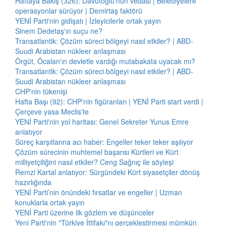
Haftaya Bakış (326): Davutoğlu'nun vedası | Belediyelere
operasyonlar sürüyor | Demirtaş faktörü
YENİ Parti'nin gidişatı | İzleyicilerle ortak yayın
Sinem Dedetaş'ın suçu ne?
Transatlantik: Çözüm süreci bölgeyi nasıl etkiler? | ABD-
Suudi Arabistan nükleer anlaşması
Örgüt, Öcalan'ın devletle vardığı mutabakata uyacak mı?
Transatlantik: Çözüm süreci bölgeyi nasıl etkiler? | ABD-
Suudi Arabistan nükleer anlaşması
CHP'nin tükenişi
Hafta Başı (92): CHP'nin figüranları | YENİ Parti start verdi |
Çerçeve yasa Meclis'te
YENİ Parti'nin yol haritası: Genel Sekreter Yunus Emre
anlatıyor
Süreç karşıtlarına acı haber: Engeller teker teker aşılıyor
Çözüm sürecinin muhtemel başarısı Kürtleri ve Kürt
milliyetçiliğini nasıl etkiler? Ceng Sağnıç ile söyleşi
Remzi Kartal anlatıyor: Sürgündeki Kürt siyasetçiler dönüş
hazırlığında
YENİ Parti’nin önündeki fırsatlar ve engeller | Uzman
konuklarla ortak yayın
YENİ Parti üzerine ilk gözlem ve düşünceler
Yeni Parti'nin "Türkiye İttifakı"nı gerçekleştirmesi mümkün