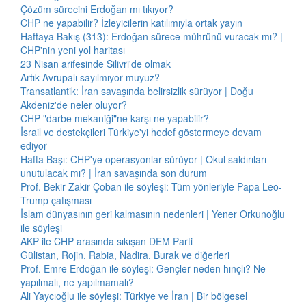
Çözüm sürecini Erdoğan mı tıkıyor?
CHP ne yapabilir? İzleyicilerin katılımıyla ortak yayın
Haftaya Bakış (313): Erdoğan sürece mührünü vuracak mı? |
CHP'nin yeni yol haritası
23 Nisan arifesinde Silivri'de olmak
Artık Avrupalı sayılmıyor muyuz?
Transatlantik: İran savaşında belirsizlik sürüyor | Doğu
Akdeniz'de neler oluyor?
CHP "darbe mekaniği"ne karşı ne yapabilir?
İsrail ve destekçileri Türkiye'yi hedef göstermeye devam
ediyor
Hafta Başı: CHP'ye operasyonlar sürüyor | Okul saldırıları
unutulacak mı? | İran savaşında son durum
Prof. Bekir Zakir Çoban ile söyleşi: Tüm yönleriyle Papa Leo-
Trump çatışması
İslam dünyasının geri kalmasının nedenleri | Yener Orkunoğlu
ile söyleşi
AKP ile CHP arasında sıkışan DEM Parti
Gülistan, Rojin, Rabia, Nadira, Burak ve diğerleri
Prof. Emre Erdoğan ile söyleşi: Gençler neden hınçlı? Ne
yapılmalı, ne yapılmamalı?
Ali Yaycıoğlu ile söyleşi: Türkiye ve İran | Bir bölgesel