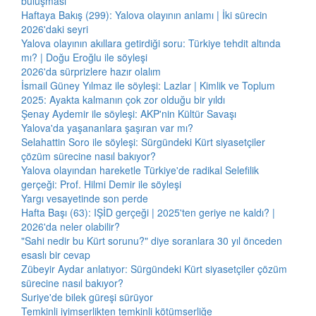
buluşması
Haftaya Bakış (299): Yalova olayının anlamı | İki sürecin
2026'daki seyri
Yalova olayının akıllara getirdiği soru: Türkiye tehdit altında
mı? | Doğu Eroğlu ile söyleşi
2026'da sürprizlere hazır olalım
İsmail Güney Yılmaz ile söyleşi: Lazlar | Kimlik ve Toplum
2025: Ayakta kalmanın çok zor olduğu bir yıldı
Şenay Aydemir ile söyleşi: AKP'nin Kültür Savaşı
Yalova'da yaşananlara şaşıran var mı?
Selahattin Soro ile söyleşi: Sürgündeki Kürt siyasetçiler
çözüm sürecine nasıl bakıyor?
Yalova olayından hareketle Türkiye'de radikal Selefilik
gerçeği: Prof. Hilmi Demir ile söyleşi
Yargı vesayetinde son perde
Hafta Başı (63): IŞİD gerçeği | 2025'ten geriye ne kaldı? |
2026'da neler olabilir?
"Sahi nedir bu Kürt sorunu?" diye soranlara 30 yıl önceden
esaslı bir cevap
Zübeyir Aydar anlatıyor: Sürgündeki Kürt siyasetçiler çözüm
sürecine nasıl bakıyor?
Suriye'de bilek güreşi sürüyor
Temkinli iyimserlikten temkinli kötümserliğe