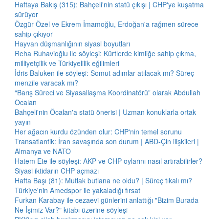
Haftaya Bakış (315): Bahçeli'nin statü çıkışı | CHP'ye kuşatma
sürüyor
Özgür Özel ve Ekrem İmamoğlu, Erdoğan'a rağmen sürece
sahip çıkıyor
Hayvan düşmanlığının siyasi boyutları
Reha Ruhavioğlu ile söyleşi: Kürtlerde kimliğe sahip çıkma,
milliyetçilik ve Türkiyelilik eğilimleri
İdris Baluken ile söyleşi: Somut adımlar atılacak mı? Süreç
menzile varacak mı?
“Barış Süreci ve Siyasallaşma Koordinatörü” olarak Abdullah
Öcalan
Bahçeli'nin Öcalan'a statü önerisi | Uzman konuklarla ortak
yayın
Her ağacın kurdu özünden olur: CHP'nin temel sorunu
Transatlantik: İran savaşında son durum | ABD-Çin ilişkileri |
Almanya ve NATO
Hatem Ete ile söyleşi: AKP ve CHP oylarını nasıl artırabilirler?
Siyasi iktidarın CHP açmazı
Hafta Başı (81): Mutlak butlana ne oldu? | Süreç tıkalı mı?
Türkiye'nin Amedspor ile yakaladığı fırsat
Furkan Karabay ile cezaevi günlerini anlattığı "Bizim Burada
Ne İşimiz Var?" kitabı üzerine söyleşi