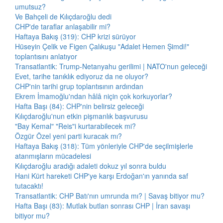
umutsuz?
Ve Bahçeli de Kılıçdaroğlu dedi
CHP'de taraflar anlaşabilir mi?
Haftaya Bakış (319): CHP krizi sürüyor
Hüseyin Çelik ve Figen Çalıkuşu "Adalet Hemen Şimdi!"
toplantısını anlatıyor
Transatlantik: Trump-Netanyahu gerilimi | NATO'nun geleceği
Evet, tarihe tanıklık ediyoruz da ne oluyor?
CHP'nin tarihi grup toplantısının ardından
Ekrem İmamoğlu'ndan hâlâ niçin çok korkuyorlar?
Hafta Başı (84): CHP'nin belirsiz geleceği
Kılıçdaroğlu'nun etkin pişmanlık başvurusu
"Bay Kemal" "Reis"i kurtarabilecek mi?
Özgür Özel yeni parti kuracak mı?
Haftaya Bakış (318): Tüm yönleriyle CHP'de seçilmişlerle
atanmışların mücadelesi
Kılıçdaroğlu aradığı adaleti dokuz yıl sonra buldu
Hani Kürt hareketi CHP'ye karşı Erdoğan'ın yanında saf
tutacaktı!
Transatlantik: CHP Batı'nın umrunda mı? | Savaş bitiyor mu?
Hafta Başı (83): Mutlak butlan sonrası CHP | İran savaşı
bitiyor mu?