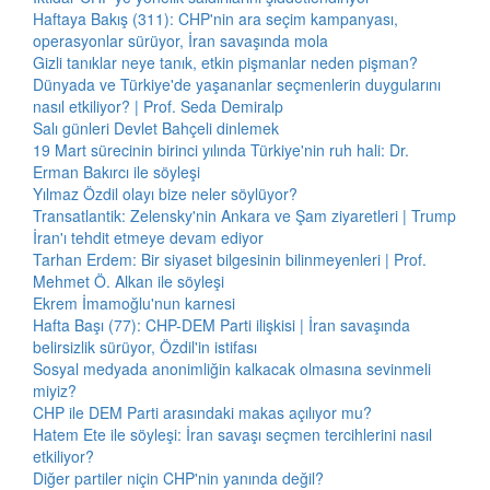
Haftaya Bakış (311): CHP'nin ara seçim kampanyası,
operasyonlar sürüyor, İran savaşında mola
Gizli tanıklar neye tanık, etkin pişmanlar neden pişman?
Dünyada ve Türkiye'de yaşananlar seçmenlerin duygularını
nasıl etkiliyor? | Prof. Seda Demiralp
Salı günleri Devlet Bahçeli dinlemek
19 Mart sürecinin birinci yılında Türkiye'nin ruh hali: Dr.
Erman Bakırcı ile söyleşi
Yılmaz Özdil olayı bize neler söylüyor?
Transatlantik: Zelensky'nin Ankara ve Şam ziyaretleri | Trump
İran'ı tehdit etmeye devam ediyor
Tarhan Erdem: Bir siyaset bilgesinin bilinmeyenleri | Prof.
Mehmet Ö. Alkan ile söyleşi
Ekrem İmamoğlu'nun karnesi
Hafta Başı (77): CHP-DEM Parti ilişkisi | İran savaşında
belirsizlik sürüyor, Özdil'in istifası
Sosyal medyada anonimliğin kalkacak olmasına sevinmeli
miyiz?
CHP ile DEM Parti arasındaki makas açılıyor mu?
Hatem Ete ile söyleşi: İran savaşı seçmen tercihlerini nasıl
etkiliyor?
Diğer partiler niçin CHP'nin yanında değil?