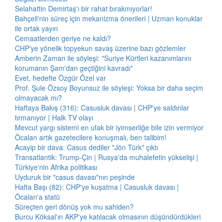
Selahattin Demirtaş'ı bir rahat bırakmıyorlar!
Bahçeli'nin süreç için mekanizma önerileri | Uzman konuklar
ile ortak yayın
Cemaatlerden geriye ne kaldı?
CHP'ye yönelik topyekun savaş üzerine bazı gözlemler
Amberin Zaman ile söyleşi: "Suriye Kürtleri kazanımlarını
korumanın Şam'dan geçtiğini kavradı"
Evet, hedefte Özgür Özel var
Prof. Şule Özsoy Boyunsuz ile söyleşi: Yoksa bir daha seçim
olmayacak mı?
Haftaya Bakış (316): Casusluk davası | CHP'ye saldırılar
tırmanıyor | Halk TV olayı
Mevcut yargı sistemi en ufak bir iyimserliğe bile izin vermiyor
Öcalan artık gazetecilere konuşmalı, ben talibim!
Acayip bir dava: Casus dediler "Jön Türk" çıktı
Transatlantik: Trump-Çin | Rusya'da muhalefetin yükselişi |
Türkiye'nin Afrika politikası
Uyduruk bir "casus davası"nın peşinde
Hafta Başı (82): CHP'ye kuşatma | Casusluk davası |
Öcalan'a statü
Süreçten geri dönüş yok mu sahiden?
Burcu Köksal'ın AKP'ye katılacak olmasının düşündürdükleri