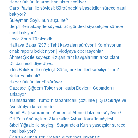
Habertürk'ün faturası kadınlara kesiliyor
Garo Paylan ile söyleşi: Sürgündeki siyasetçiler sürece nasıl
bakıyor?
Süleyman Soylu'nun suçu ne?
Serpil Kemalbay ile söyleşi: Sürgündeki siyasetçiler sürece
nasıl bakıyor?
Leyla Zana Türkiye'dir
Haftaya Bakış (297): Taht kavgaları sürüyor | Komisyonun
ortak raporu bekleniyor | Medyaya operasyonlar
Ahmet Şık ile söyleşi: Kızışan taht kavgalarının arka planı
Dindar nesil diye diye...
İdris Baluken ile söyleşi: Süreç beklentileri karşılıyor mu?
Neler yapılmalı?
Habertürk'ün laneti sürüyor
Gazeteci Çiğdem Toker son kitabı Devletin Cebinden'i
anlatıyor
Transatlantik: Trump'ın tabanındaki çözülme | IŞİD Suriye ve
Avustralya'da sahnede
Bondi Plajı kahramanı Ahmed el Ahmed bize ne söylüyor?
CHP'nin önü açık mı? Muzaffer Ayhan Kara ile söyleşi
Sibel Yiğitalp ile söyleşi: Sürgündeki Kürt siyasetçiler sürece
nasıl bakıyor?
Öcalan olunca zor, Öcalan olmayınca imkansız