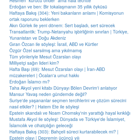
Resmen "kurucu önder" ama hâlâ tecritte
Erdoğan ve ben: Bir tokalaşmanın 35 yıllık öyküsü
Haftaya Bakış (304): Yeni bakanların anlamı | Komisyonun
ortak raporunu beklerken
Akın Gürlek ile yeni dönem: Sert başladı, sert sürecek
Transatlantik: Trump-Netanyahu işbirliğinin sınırları | Türkiye,
Yunanistan ve Doğu Akdeniz
Gıran Özcan ile söyleşi: İsrail, ABD ve Kürtler
Özgür Özel sarsılmış ama yıkılmamış
Tüm yönleriyle Mesut Özarslan olayı
Milliyetçi sağın lideri kim?
Hafta Başı (69): Mesut Özarslan olayı | İran-ABD
müzakereleri | Öcalan'a umut hakkı
Erdoğan İslamcı mı?
Taha Akyol yeni kitabı Dünyayı Bölen Devrim'i anlatıyor
Mansur Yavaş neden gündemde değil?
Suriye'de yaşananlar seçmen tercihlerini ve çözüm sürecini
nasıl etkiler? | Hatem Ete ile söyleşi
Epstein skandalı ve Noam Chomsky'nin yarattığı hayal kırıklığı
Mustafa Akyol ile söyleşi: Dünyada ve Türkiye'de İslamiyet,
İslamcılık ve cihatçılığın geleceği
Haftaya Bakış (303): Bahçeli süreci kurtarabilecek mi? |
Epstein olayı | Depremin üçüncü yılı