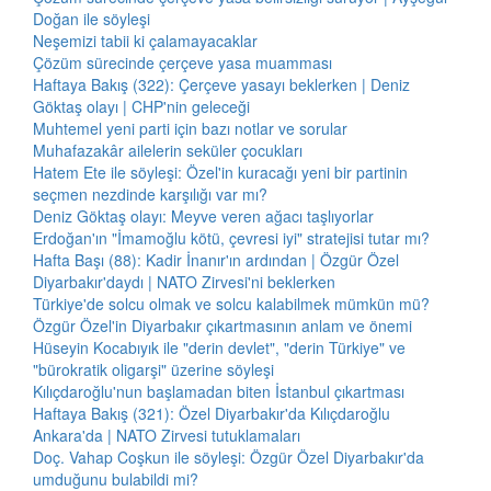
Doğan ile söyleşi
Neşemizi tabii ki çalamayacaklar
Çözüm sürecinde çerçeve yasa muamması
Haftaya Bakış (322): Çerçeve yasayı beklerken | Deniz
Göktaş olayı | CHP'nin geleceği
Muhtemel yeni parti için bazı notlar ve sorular
Muhafazakâr ailelerin seküler çocukları
Hatem Ete ile söyleşi: Özel'in kuracağı yeni bir partinin
seçmen nezdinde karşılığı var mı?
Deniz Göktaş olayı: Meyve veren ağacı taşlıyorlar
Erdoğan'ın "İmamoğlu kötü, çevresi iyi" stratejisi tutar mı?
Hafta Başı (88): Kadir İnanır'ın ardından | Özgür Özel
Diyarbakır'daydı | NATO Zirvesi'ni beklerken
Türkiye'de solcu olmak ve solcu kalabilmek mümkün mü?
Özgür Özel'in Diyarbakır çıkartmasının anlam ve önemi
Hüseyin Kocabıyık ile "derin devlet", "derin Türkiye" ve
"bürokratik oligarşi" üzerine söyleşi
Kılıçdaroğlu'nun başlamadan biten İstanbul çıkartması
Haftaya Bakış (321): Özel Diyarbakır'da Kılıçdaroğlu
Ankara'da | NATO Zirvesi tutuklamaları
Doç. Vahap Coşkun ile söyleşi: Özgür Özel Diyarbakır'da
umduğunu bulabildi mi?