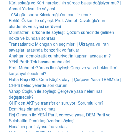
Kürt sokağı ve Kürt hareketinin sürece bakışı değişiyor mu? |
Ahmet Yıldırım ile söyleşi
1034 gün sonra Kılıçdaroğlu’nu canlı izlemek
Behlül Özkan ile söyleşi: Prof. Ahmet Davutoğlu'nun
akademik ve siyasi serüveni
Mümtaz'er Türköne ile söyleşi: Çözüm sürecinde gelinen
nokta ve bundan sonrası
Transatlantik: Michigan ön seçimleri | Ukrayna ve İran
savaşları arasında benzerlik ve farklar
Anahtar "demokratik cumhuriyet"in kapısını açacak mı?
YENİ Parti: Tek başına muhalefet
Prof. Mehmet Gürses ile söyleşi: Çerçeve yasa beklentileri
karşılayabilecek mi?
Hafta Başı (93): Cem Küçük olayı | Çerçeve Yasa TBMM'de |
CHP'li belediyelerde son durum
Vahap Coşkun ile söyleşi: Çerçeve yasa neleri nasıl
değiştirecek?
CHP'den AKP'ye transferler sürüyor: Sorumlu kim?
Demirtaş olmadan olmaz
Roj Girasun ile YENİ Parti, çerçeve yasa, DEM Parti ve
Selahattin Demirtaş üzerine söyleşi
Hoca'nın parti siyasetine vedası