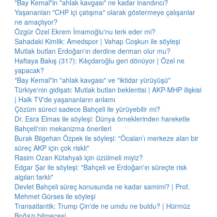
"Bay Kemal"in "ahlak kavgası" ne kadar inandırıcı?
Yaşananları "CHP içi çatışma" olarak göstermeye çalışanlar
ne amaçlıyor?
Özgür Özel Ekrem İmamoğlu'nu terk eder mi?
Sahadaki Kimlik: Amedspor | Vahap Coşkun ile söyleşi
Mutlak butlan Erdoğan'ın derdine derman olur mu?
Haftaya Bakış (317): Kılıçdaroğlu geri dönüyor | Özel ne
yapacak?
"Bay Kemal"in "ahlak kavgası" ve "iktidar yürüyüşü"
Türkiye'nin gidişatı: Mutlak butlan beklentisi | AKP-MHP ilişkisi
| Halk TV'de yaşananların anlamı
Çözüm süreci sadece Bahçeli ile yürüyebilir mi?
Dr. Esra Elmas ile söyleşi: Dünya örneklerinden hareketle
Bahçeli'nin mekanizma önerileri
Burak Bilgehan Özpek ile söyleşi: "Öcalan’ı merkeze alan bir
süreç AKP için çok riskli"
Rasim Ozan Kütahyalı için üzülmeli miyiz?
Edgar Şar ile söyleşi: "Bahçeli ve Erdoğan'ın süreçte risk
algıları farklı"
Devlet Bahçeli süreç konusunda ne kadar samimi? | Prof.
Mehmet Gürses ile söyleşi
Transatlantik: Trump Çin'de ne umdu ne buldu? | Hürmüz
Boğazı bilmecesi