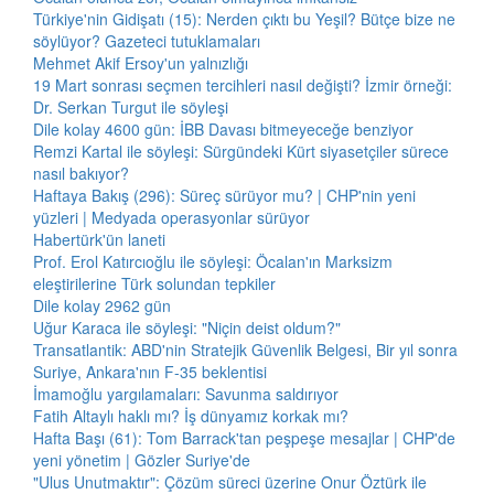
Türkiye'nin Gidişatı (15): Nerden çıktı bu Yeşil? Bütçe bize ne
söylüyor? Gazeteci tutuklamaları
Mehmet Akif Ersoy'un yalnızlığı
19 Mart sonrası seçmen tercihleri nasıl değişti? İzmir örneği:
Dr. Serkan Turgut ile söyleşi
Dile kolay 4600 gün: İBB Davası bitmeyeceğe benziyor
Remzi Kartal ile söyleşi: Sürgündeki Kürt siyasetçiler sürece
nasıl bakıyor?
Haftaya Bakış (296): Süreç sürüyor mu? | CHP'nin yeni
yüzleri | Medyada operasyonlar sürüyor
Habertürk'ün laneti
Prof. Erol Katırcıoğlu ile söyleşi: Öcalan'ın Marksizm
eleştirilerine Türk solundan tepkiler
Dile kolay 2962 gün
Uğur Karaca ile söyleşi: "Niçin deist oldum?"
Transatlantik: ABD'nin Stratejik Güvenlik Belgesi, Bir yıl sonra
Suriye, Ankara'nın F-35 beklentisi
İmamoğlu yargılamaları: Savunma saldırıyor
Fatih Altaylı haklı mı? İş dünyamız korkak mı?
Hafta Başı (61): Tom Barrack'tan peşpeşe mesajlar | CHP'de
yeni yönetim | Gözler Suriye'de
"Ulus Unutmaktır": Çözüm süreci üzerine Onur Öztürk ile