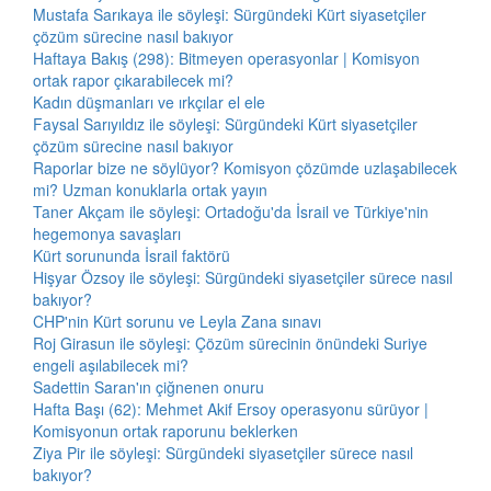
Mustafa Sarıkaya ile söyleşi: Sürgündeki Kürt siyasetçiler
çözüm sürecine nasıl bakıyor
Haftaya Bakış (298): Bitmeyen operasyonlar | Komisyon
ortak rapor çıkarabilecek mi?
Kadın düşmanları ve ırkçılar el ele
Faysal Sarıyıldız ile söyleşi: Sürgündeki Kürt siyasetçiler
çözüm sürecine nasıl bakıyor
Raporlar bize ne söylüyor? Komisyon çözümde uzlaşabilecek
mi? Uzman konuklarla ortak yayın
Taner Akçam ile söyleşi: Ortadoğu'da İsrail ve Türkiye'nin
hegemonya savaşları
Kürt sorununda İsrail faktörü
Hişyar Özsoy ile söyleşi: Sürgündeki siyasetçiler sürece nasıl
bakıyor?
CHP'nin Kürt sorunu ve Leyla Zana sınavı
Roj Girasun ile söyleşi: Çözüm sürecinin önündeki Suriye
engeli aşılabilecek mi?
Sadettin Saran'ın çiğnenen onuru
Hafta Başı (62): Mehmet Akif Ersoy operasyonu sürüyor |
Komisyonun ortak raporunu beklerken
Ziya Pir ile söyleşi: Sürgündeki siyasetçiler sürece nasıl
bakıyor?