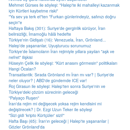
Mehmet Gürses ile söyleşi: "Halep'te iki mahalleyi kazanmak
için Kürtleri kaybetme riski"
"Ya sev ya terk et"ten "Furkan günlerindeyiz, safınızı doğru
seçin"e
Haftaya Bakış (301): Suriye'de gerginlik sürüyor, İran
belirsizliği, İmamoğlu hâlâ hedefte
Türkiye'nin Gidişatı (16): Venezuela, İran, Grönland...
Halep'de yaşananlar, Uyuşturucu sorunumuz
Türkiye'de İslamcıların İran rejimiyle yıllara yayılan "aşk ve
nefret" ilişkisi
Hüseyin Çelik ile söyleşi: "Kürt anasını görmesin" politikaları
Hangi Öcalan?
Transatlantik: Sırada Grönland mı İran mı var? | Suriye'de
neler oluyor? | ABD'de gündemde ICE var!
Roj Girasun ile söyleşi: Halep'ten sonra Suriye'nin ve
Türkiye'deki çözüm sürecinin geleceği
"Palyaço Ruşen"
İran'da rejim mi değişecek yoksa rejim kendisini mi
değiştirecek? | Dr. Ezgi Uzun Teker ile söyleşi
"Sizi gidi 'kripto Kürtçüler' sizi!"
Hafta Başı (65): İran'ın geleceği | Halep'te yaşananlar |
Gözler Grönland'da