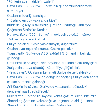
"Kürtlerin acısı, Türklerin zaferi"
Hafta Başı (67): Suriye Türkiye'nin gündemini belirlemeyi
sürdürüyor
Öcalan'ın liderliği sarsılıyor
"Hüzün ki en çok yakışandır bize"
Kürtlerin üç büyük talihsizliği | Yener Orkunoğlu anlatıyor
Çağımızın Sisifos’u: Kürtler
Haftaya Bakış (302): Suriye'nin gölgesinde çözüm süreci |
Türkiye'de gazeteci olmak
Suriye dersleri: "Krala yaslanmayın, düşersiniz"
Öcalan uyarmıştı: "Sonumuz Gazze gibi olur"
Transtlantik: Suriye'de ABD faktörü | Grönland'ın belirsiz
geleceği
Ümit Fırat ile söyleşi: Tarih boyunca Kürtlerin statü arayışları
Suriye'nin ortaya çıkardığı Kürt milliyetçiliğinin krizi
"Pirus zaferi": Öcalan'ın kehaneti Suriye de gerçekleşiyor
Hafta Başı (66): Suriye'de dengeler değişti | Suriye'den sonra
çözüm sürecinin geleceği
Arif Keskin ile söyleşi: Suriye'de yaşananlar bölgedeki
dengeleri nasıl değiştirecek?
Mümtaz'er Türköne ile söyleşi: Yoksa çözüm süreci bitti mi?
Ahmed eş-Şara'nın yakaladığı ve kaçırmakta olduğu fırsat
Ahmed eş-Şara hakkında aykırı düşünceler