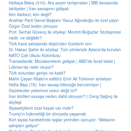
Haftaya Bakış (310): Ara seçim tartışmaları | İBB davasında
tahliyeler | İran savaşının gidişatı
Kim darbeci, kim değil?
Anahtar Parti Genel Başkanı Yavuz Ağıralioğlu ile özel yayın
Özgür Özel teslim olmuyor
Prof. Serhat Güvenç ile söyleşi: Montrö Boğazlar Sözleşmesi
nedir, ne değildir?
Türk hava sahasında düşürülen füzelerin sırrı
Dr. Hakan Şahin ile söyleşi: Tüm yönleriyle Adana'da kurulan
NATO Çok Ulsulu Kolordusu
Transatlantik: Müzakerelerin gidişatı | ABD'de İsrail lobisi |
Lübnan'da neler oluyor?
Türk solundan geriye ne kaldı?
Mahir Çayan Kitabı'nı editörü Emir Ali Türkmen anlatıyor
Hafta Başı (76): İran savaşı biteceğe benzemiyor |
Gazeteciler yeterince cesur değil mi?
İran kürtleri savaşa neden dahil olmuyor? | Ceng Sağnıç ile
söyleşi
Siyasetçilerin özel hayatı var mıdır?
Trump'ın hükmettiği bir dünyada yaşamak
Kürt siyasi hareketinde taşlar yerinden oynuyor: "Mekanın
sahipleri geliyor"