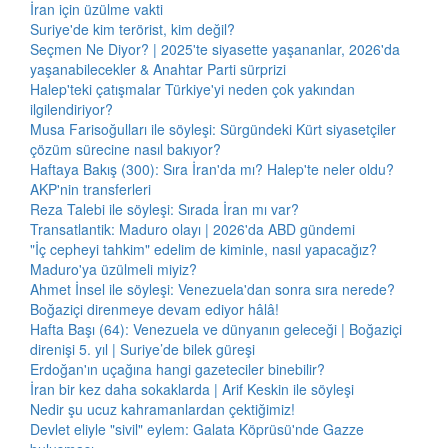
İran için üzülme vakti
Suriye'de kim terörist, kim değil?
Seçmen Ne Diyor? | 2025'te siyasette yaşananlar, 2026'da
yaşanabilecekler & Anahtar Parti sürprizi
Halep'teki çatışmalar Türkiye'yi neden çok yakından
ilgilendiriyor?
Musa Farisoğulları ile söyleşi: Sürgündeki Kürt siyasetçiler
çözüm sürecine nasıl bakıyor?
Haftaya Bakış (300): Sıra İran'da mı? Halep'te neler oldu?
AKP'nin transferleri
Reza Talebi ile söyleşi: Sırada İran mı var?
Transatlantik: Maduro olayı | 2026'da ABD gündemi
"İç cepheyi tahkim" edelim de kiminle, nasıl yapacağız?
Maduro'ya üzülmeli miyiz?
Ahmet İnsel ile söyleşi: Venezuela'dan sonra sıra nerede?
Boğaziçi direnmeye devam ediyor hâlâ!
Hafta Başı (64): Venezuela ve dünyanın geleceği | Boğaziçi
direnişi 5. yıl | Suriye’de bilek güreşi
Erdoğan'ın uçağına hangi gazeteciler binebilir?
İran bir kez daha sokaklarda | Arif Keskin ile söyleşi
Nedir şu ucuz kahramanlardan çektiğimiz!
Devlet eliyle "sivil" eylem: Galata Köprüsü'nde Gazze