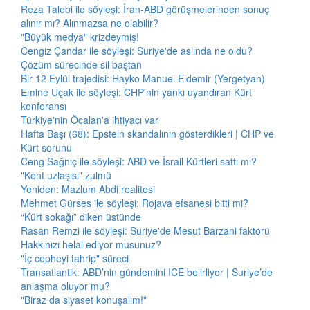
Reza Talebi ile söyleşi: İran-ABD görüşmelerinden sonuç
alınır mı? Alınmazsa ne olabilir?
"Büyük medya" krizdeymiş!
Cengiz Çandar ile söyleşi: Suriye'de aslında ne oldu?
Çözüm sürecinde sil baştan
Bir 12 Eylül trajedisi: Hayko Manuel Eldemir (Yergetyan)
Emine Uçak ile söyleşi: CHP'nin yankı uyandıran Kürt
konferansı
Türkiye'nin Öcalan'a ihtiyacı var
Hafta Başı (68): Epstein skandalının gösterdikleri | CHP ve
Kürt sorunu
Ceng Sağnıç ile söyleşi: ABD ve İsrail Kürtleri sattı mı?
"Kent uzlaşısı" zulmü
Yeniden: Mazlum Abdi realitesi
Mehmet Gürses ile söyleşi: Rojava efsanesi bitti mi?
“Kürt sokağı” diken üstünde
Rasan Remzi ile söyleşi: Suriye'de Mesut Barzani faktörü
Hakkınızı helal ediyor musunuz?
"İç cepheyi tahrip" süreci
Transatlantik: ABD’nin gündemini ICE belirliyor | Suriye’de
anlaşma oluyor mu?
"Biraz da siyaset konuşalım!"