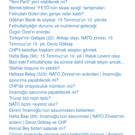
"Yeni Parti" yeni olabilecek mi?
Bitmek bilmez “FETÖ’nün siyasi ayağı” tartışmaları
Fethullah Gülen'den geriye neler kaldı?
Gökhan Bacık ile söyleşi: 15 Temmuz'un 10. yılında
Fethullahçılığın durumu ve muhtemel geleceği
Özgür Özel'in enerjisi
Türkiye'nin Gidişatı (22): Ahbap olayı, NATO zirvesi, 15
Temmuz'un 10. yılı, Deniz Göktaş
CHP'li belediye başkanı olmak ateşten gömlek
Hafta Başı (90): 15 Temmuz'un 10. yılı | Haluk Levent olayı
Bazı eski Fethullahçılar da sürece dahil olmak istiyor ancak...
Silahlar boşuna mı yakıldı?
Haftaya Bakış (323): NATO Zirvesi'nin ardından | İmamoğlu
savunma yapabilecek mi?
CHP'de ortayolculuk mümkün mü?
İmamoğlu savunma yapabilecek mi?
Trump bizi niçin öptü?
NATO bizim neyimiz olur?
Ekrem İmamoğlu'nun savunmasını beklerken
Hafta Başı (89): İmamoğlu'nun savunması | NATO Zirvesi'nin
anlamı | Deniz Göktaş ve CHP
Kemal Bey bizleri salacak mı?
Çözüm sürecinde çerçeve yasa belirsizliği sürüyor | Ayşegül