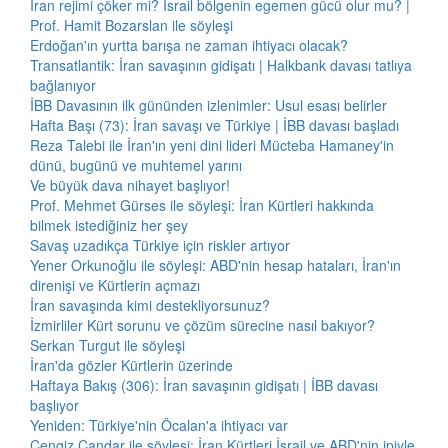
İran rejimi çöker mi? İsrail bölgenin egemen gücü olur mu? |
Prof. Hamit Bozarslan ile söyleşi
Erdoğan'ın yurtta barışa ne zaman ihtiyacı olacak?
Transatlantik: İran savaşının gidişatı | Halkbank davası tatlıya
bağlanıyor
İBB Davasının ilk gününden izlenimler: Usul esası belirler
Hafta Başı (73): İran savaşı ve Türkiye | İBB davası başladı
Reza Talebi ile İran'ın yeni dini lideri Mücteba Hamaney'in
dünü, bugünü ve muhtemel yarını
Ve büyük dava nihayet başlıyor!
Prof. Mehmet Gürses ile söyleşi: İran Kürtleri hakkında
bilmek istediğiniz her şey
Savaş uzadıkça Türkiye için riskler artıyor
Yener Orkunoğlu ile söyleşi: ABD'nin hesap hataları, İran'ın
direnişi ve Kürtlerin açmazı
İran savaşında kimi destekliyorsunuz?
İzmirliler Kürt sorunu ve çözüm sürecine nasıl bakıyor?
Serkan Turgut ile söyleşi
İran'da gözler Kürtlerin üzerinde
Haftaya Bakış (306): İran savaşının gidişatı | İBB davası
başlıyor
Yeniden: Türkiye'nin Öcalan'a ihtiyacı var
Cengiz Çandar ile söyleşi: İran Kürtleri İsrail ve ABD'nin ipiyle