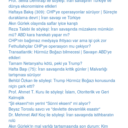
Prof. Selva Demiralp ile söyleşi: İran savaşının Türkiye ve
dünya ekonomisine etkileri
Haftaya Bakış (309): CHP'ye operasyonlar sürüyor | Süreçte
duraklama devri | İran savaşı ve Türkiye
Akın Gürlek olayında saflar iyice karıştı
Reza Talebi ile söyleşi: İran savaşında müzakere mümkün
mü? ABD kara harekatı yapar mı?
CHP'nin bağımsız medyaya ihtiyacı var ama işi çok zor
Fethullahçılar CHP'ye operasyon mu çekiyor?
Transatlantik: Hürmüz Boğazı bilmecesi | Savaşın ABD'ye
etkileri
Tamam Netanyahu kötü, peki ya Trump?
Hafta Başı (75): İran savaşında kritik günler | Malvarlığı
tartışması sürüyor
Behlül Özkan ile söyleşi: Trump Hürmüz Boğazı konusunda
niçin çark etti?
Prof. Ahmet T. Kuru ile söyleşi: İslam, Otoriterlik ve Geri
Kalmışlık
"Şii ekseni"nin yerini "Sünni ekseni" mi alıyor?
Beyaz Toroslu savcı ve "devlette devamlılık esastır"
Dr. Mehmet Akif Koç ile söyleşi: İran savaşında istihbaratın
rolü
Akın Gürlek'in mal varlığı tartışmasında son durum: Kim