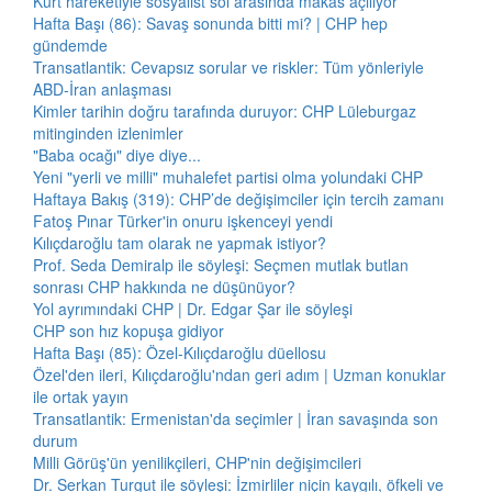
Kürt hareketiyle sosyalist sol arasında makas açılıyor
Hafta Başı (86): Savaş sonunda bitti mi? | CHP hep
gündemde
Transatlantik: Cevapsız sorular ve riskler: Tüm yönleriyle
ABD-İran anlaşması
Kimler tarihin doğru tarafında duruyor: CHP Lüleburgaz
mitinginden izlenimler
"Baba ocağı" diye diye...
Yeni "yerli ve milli" muhalefet partisi olma yolundaki CHP
Haftaya Bakış (319): CHP’de değişimciler için tercih zamanı
Fatoş Pınar Türker'in onuru işkenceyi yendi
Kılıçdaroğlu tam olarak ne yapmak istiyor?
Prof. Seda Demiralp ile söyleşi: Seçmen mutlak butlan
sonrası CHP hakkında ne düşünüyor?
Yol ayrımındaki CHP | Dr. Edgar Şar ile söyleşi
CHP son hız kopuşa gidiyor
Hafta Başı (85): Özel-Kılıçdaroğlu düellosu
Özel'den ileri, Kılıçdaroğlu'ndan geri adım | Uzman konuklar
ile ortak yayın
Transatlantik: Ermenistan'da seçimler | İran savaşında son
durum
Milli Görüş'ün yenilikçileri, CHP'nin değişimcileri
Dr. Serkan Turgut ile söyleşi: İzmirliler niçin kaygılı, öfkeli ve