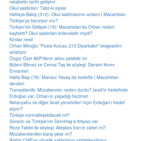
rekabetin tarihi gelişimi
Okul saldırıları: Tabii ki siyasi
Haftaya Bakış (312): Okul saldırılarının anlamı | Macaristan
Türkiye'ye benziyor mu?
Türkiye'nin Gidişatı (19): Macaristan'da Orban neden
kaybetti? Okul saldırıları önlenebilir miydi?
Kindar nesil
Orhan Miroğlu "Posta Kutusu 213 Diyarbakır" belgeselini
anlatıyor
Özgür Özel AKP'lilerin aklını çelebilir mi
Bülent Bilmez ve Cemal Taş ile söyleşi: Dersim Kırımı
Envanteri
Hafta Başı (78): Mansur Yavaş da hedefte | Macaristan
dersleri
Transatlantik: Müzakereler neden durdu? İsrail’in hedefinde
Erdoğan var, Orban’ın yaşadığı hezimet
Netanyahu ve diğer İsrail yöneticileri niçin Erdoğan'ı hedef
alıyor?
Türkiye normalleşebilecek mi?
Sürecin ve Türkiye'nin Demirtaş'a ihtiyacı var
Reza Talebi ile söyleşi: Ateşkes İran'ın zaferi mi?
Müzakerelerden barış çıkar mı?
İktidar CHP'ye yönelik saldırılarını şiddetlendiriyor