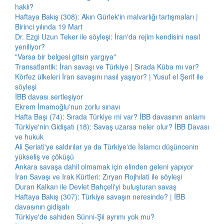
haklı?
Haftaya Bakış (308): Akın Gürlek'in malvarlığı tartışmaları |
Birinci yılında 19 Mart
Dr. Ezgi Uzun Teker ile söyleşi: İran'da rejim kendisini nasıl
yeniliyor?
"Varsa bir belgesi gitsin yargıya"
Transatlantik: İran savaşı ve Türkiye | Sırada Küba mı var?
Körfez ülkeleri İran savaşını nasıl yaşıyor? | Yusuf el Şerif ile
söyleşi
İBB davası sertleşiyor
Ekrem İmamoğlu'nun zorlu sınavı
Hafta Başı (74): Sırada Türkiye mi var? İBB davasının anlamı
Türkiye'nin Gidişatı (18): Savaş uzarsa neler olur? İBB Davası
ve hukuk
Ali Şeriati'ye saldırılar ya da Türkiye'de İslamcı düşüncenin
yükseliş ve çöküşü
Ankara savaşa dahil olmamak için elinden geleni yapıyor
İran Savaşı ve Irak Kürtleri: Zıryan Rojhılati ile söyleşi
Duran Kalkan ile Devlet Bahçeli'yi buluşturan savaş
Haftaya Bakış (307): Türkiye savaşın neresinde? | İBB
davasının gidişatı
Türkiye'de sahiden Sünni-Şii ayrımı yok mu?