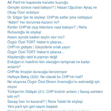
AK Parti'nin kapısında transfer kuyruğu
Gençler sürece nasıl bakıyor? | Hasan Oğuzhan Aytaç ve
Olcay Özer anlatıyor
Dr. Edgar Şar ile söyleşi: CHP'de saflar iyice netleşiyor
"Adam" her durumda kazanır mı?
Kürtler CHP'de olup bitenlere nasıl bakıyor? | Reha
Ruhavioğlu ile söyleşi
Kasım ayında baskın seçim olur mu?
Özgür Özel TGRT Haber'e çıkarsa...
CHP'nin gidişatı | İzleyicilerle ortak yayın
Özgür Özel TGRT Haber'e çıkarsa...
Kılıçdaroğlu tabii ki pişman değil
Erdoğan'ın halefinin kim olacağını tartışmak ne kadar
anlamlı?
CHP'de ihraçlar duracağa benzemiyor
Haftaya Bakış (320): Ne olacak bu CHP'nin hali?
Ne oluyorsa Özgür Özel Ekrem İmamoğlu'nu satmadığı için
oluyor
Türkiye'nin Gidişatı (21): CHP krizinin anlamı | Savaş sahiden
bitti mi?
Savaşı İran mı kazandı? | Reza Talebi ile söyleşi
Yeni parti için geri sayım başladı