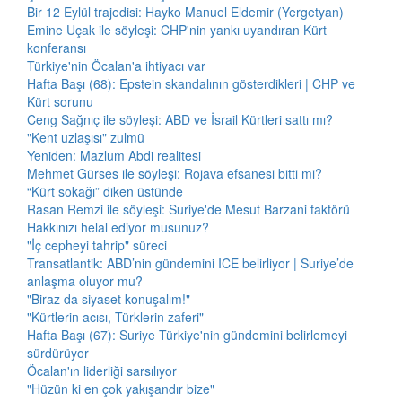
Bir 12 Eylül trajedisi: Hayko Manuel Eldemir (Yergetyan)
Emine Uçak ile söyleşi: CHP'nin yankı uyandıran Kürt
konferansı
Türkiye'nin Öcalan'a ihtiyacı var
Hafta Başı (68): Epstein skandalının gösterdikleri | CHP ve
Kürt sorunu
Ceng Sağnıç ile söyleşi: ABD ve İsrail Kürtleri sattı mı?
"Kent uzlaşısı" zulmü
Yeniden: Mazlum Abdi realitesi
Mehmet Gürses ile söyleşi: Rojava efsanesi bitti mi?
“Kürt sokağı” diken üstünde
Rasan Remzi ile söyleşi: Suriye'de Mesut Barzani faktörü
Hakkınızı helal ediyor musunuz?
"İç cepheyi tahrip" süreci
Transatlantik: ABD’nin gündemini ICE belirliyor | Suriye’de
anlaşma oluyor mu?
"Biraz da siyaset konuşalım!"
"Kürtlerin acısı, Türklerin zaferi"
Hafta Başı (67): Suriye Türkiye'nin gündemini belirlemeyi
sürdürüyor
Öcalan'ın liderliği sarsılıyor
"Hüzün ki en çok yakışandır bize"