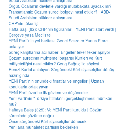
Suudi Arabistan nükleer anlaşması
Örgüt, Öcalan'ın devletle vardığı mutabakata uyacak mı?
Transatlantik: Çözüm süreci bölgeyi nasıl etkiler? | ABD-
Suudi Arabistan nükleer anlaşması
CHP'nin tükenişi
Hafta Başı (92): CHP'nin figüranları | YENİ Parti start verdi |
Çerçeve yasa Meclis'te
YENİ Parti'nin yol haritası: Genel Sekreter Yunus Emre
anlatıyor
Süreç karşıtlarına acı haber: Engeller teker teker aşılıyor
Çözüm sürecinin muhtemel başarısı Kürtleri ve Kürt
milliyetçiliğini nasıl etkiler? Ceng Sağnıç ile söyleşi
Remzi Kartal anlatıyor: Sürgündeki Kürt siyasetçiler dönüş
hazırlığında
YENİ Parti’nin önündeki fırsatlar ve engeller | Uzman
konuklarla ortak yayın
YENİ Parti üzerine ilk gözlem ve düşünceler
Yeni Parti'nin "Türkiye İttifakı"nı gerçekleştirmesi mümkün
mü?
Haftaya Bakış (325): Ve YENİ Parti kuruldu | Çözüm
sürecinde çözüme doğru
Önce sürgündeki Kürt siyasetçiler dönecek
Yeni ana muhalefet partisini beklerken