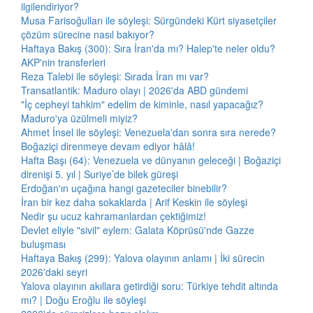
ilgilendiriyor?
Musa Farisoğulları ile söyleşi: Sürgündeki Kürt siyasetçiler
çözüm sürecine nasıl bakıyor?
Haftaya Bakış (300): Sıra İran'da mı? Halep'te neler oldu?
AKP'nin transferleri
Reza Talebi ile söyleşi: Sırada İran mı var?
Transatlantik: Maduro olayı | 2026'da ABD gündemi
"İç cepheyi tahkim" edelim de kiminle, nasıl yapacağız?
Maduro'ya üzülmeli miyiz?
Ahmet İnsel ile söyleşi: Venezuela'dan sonra sıra nerede?
Boğaziçi direnmeye devam ediyor hâlâ!
Hafta Başı (64): Venezuela ve dünyanın geleceği | Boğaziçi
direnişi 5. yıl | Suriye’de bilek güreşi
Erdoğan'ın uçağına hangi gazeteciler binebilir?
İran bir kez daha sokaklarda | Arif Keskin ile söyleşi
Nedir şu ucuz kahramanlardan çektiğimiz!
Devlet eliyle "sivil" eylem: Galata Köprüsü'nde Gazze
buluşması
Haftaya Bakış (299): Yalova olayının anlamı | İki sürecin
2026'daki seyri
Yalova olayının akıllara getirdiği soru: Türkiye tehdit altında
mı? | Doğu Eroğlu ile söyleşi