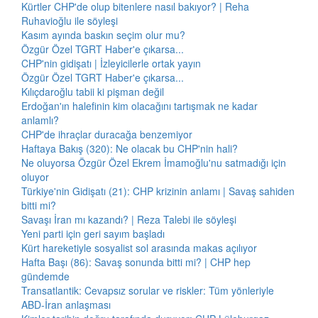
Kürtler CHP'de olup bitenlere nasıl bakıyor? | Reha
Ruhavioğlu ile söyleşi
Kasım ayında baskın seçim olur mu?
Özgür Özel TGRT Haber'e çıkarsa...
CHP'nin gidişatı | İzleyicilerle ortak yayın
Özgür Özel TGRT Haber'e çıkarsa...
Kılıçdaroğlu tabii ki pişman değil
Erdoğan'ın halefinin kim olacağını tartışmak ne kadar
anlamlı?
CHP'de ihraçlar duracağa benzemiyor
Haftaya Bakış (320): Ne olacak bu CHP'nin hali?
Ne oluyorsa Özgür Özel Ekrem İmamoğlu'nu satmadığı için
oluyor
Türkiye'nin Gidişatı (21): CHP krizinin anlamı | Savaş sahiden
bitti mi?
Savaşı İran mı kazandı? | Reza Talebi ile söyleşi
Yeni parti için geri sayım başladı
Kürt hareketiyle sosyalist sol arasında makas açılıyor
Hafta Başı (86): Savaş sonunda bitti mi? | CHP hep
gündemde
Transatlantik: Cevapsız sorular ve riskler: Tüm yönleriyle
ABD-İran anlaşması