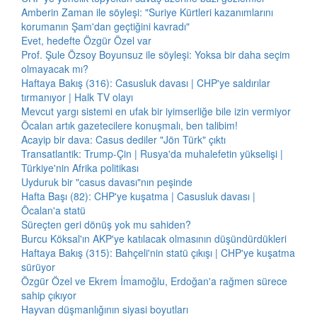
Amberin Zaman ile söyleşi: "Suriye Kürtleri kazanımlarını
korumanın Şam'dan geçtiğini kavradı"
Evet, hedefte Özgür Özel var
Prof. Şule Özsoy Boyunsuz ile söyleşi: Yoksa bir daha seçim
olmayacak mı?
Haftaya Bakış (316): Casusluk davası | CHP'ye saldırılar
tırmanıyor | Halk TV olayı
Mevcut yargı sistemi en ufak bir iyimserliğe bile izin vermiyor
Öcalan artık gazetecilere konuşmalı, ben talibim!
Acayip bir dava: Casus dediler "Jön Türk" çıktı
Transatlantik: Trump-Çin | Rusya'da muhalefetin yükselişi |
Türkiye'nin Afrika politikası
Uyduruk bir "casus davası"nın peşinde
Hafta Başı (82): CHP'ye kuşatma | Casusluk davası |
Öcalan'a statü
Süreçten geri dönüş yok mu sahiden?
Burcu Köksal'ın AKP'ye katılacak olmasının düşündürdükleri
Haftaya Bakış (315): Bahçeli'nin statü çıkışı | CHP'ye kuşatma
sürüyor
Özgür Özel ve Ekrem İmamoğlu, Erdoğan'a rağmen sürece
sahip çıkıyor
Hayvan düşmanlığının siyasi boyutları