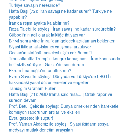
Türkiye savaşın neresinde?
Hafta Başı (72): İran savaşı ne kadar sürer? Türkiye ne
yapabilir?
İran'da rejim ayakta kalabilir mi?
Reza Talebi ile söyleşi: İran savaşı ne kadar sürdürebilir?
Cübbeli'nin acil olarak laikliğe ihtiyacı var
Bir yıl sonra yine İmralı'dan gelecek açıklamayı beklerken
Siyasi iktidar laik-islamcı çatışması arzuluyor
Öcalan'ın statüsü meselesi niçin çok önemli?
Transatlantik: Trump'ın kongre konuşması | İran konusunda
belirsizlik sürüyor | Gazze'de son durum
Ekrem İmamoğlu'nu unuttuk mu?
Evren Savcı ile söyleşi: Dünyada ve Türkiye'de LBGTİ+
hakkındaki yasal düzenlemeler ve engeller
Tanıdığım Graham Fuller
Hafta Başı (71): ABD İran'a saldırırsa... | Ortak rapor ve
sürecin devamı
Prof. Betül Çelik ile söyleşi: Dünya örneklerinden hareketle
komisyon raporunun artıları ve eksileri
Evet, gazetecilik suçtur!
Prof. Yaman Akdeniz ile söyleşi: Siyasi iktidarın sosyal
medyayı mutlak denetim arayışları