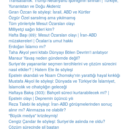
Transatlantik: Trump-Netanyahu işbirliğinin sınırları | Türkiye,
Yunanistan ve Doğu Akdeniz
Gıran Özcan ile söyleşi: İsrail, ABD ve Kürtler
Özgür Özel sarsılmış ama yıkılmamış
Tüm yönleriyle Mesut Özarslan olayı
Milliyetçi sağın lideri kim?
Hafta Başı (69): Mesut Özarslan olayı | İran-ABD
müzakereleri | Öcalan'a umut hakkı
Erdoğan İslamcı mı?
Taha Akyol yeni kitabı Dünyayı Bölen Devrim'i anlatıyor
Mansur Yavaş neden gündemde değil?
Suriye'de yaşananlar seçmen tercihlerini ve çözüm sürecini
nasıl etkiler? | Hatem Ete ile söyleşi
Epstein skandalı ve Noam Chomsky'nin yarattığı hayal kırıklığı
Mustafa Akyol ile söyleşi: Dünyada ve Türkiye'de İslamiyet,
İslamcılık ve cihatçılığın geleceği
Haftaya Bakış (303): Bahçeli süreci kurtarabilecek mi? |
Epstein olayı | Depremin üçüncü yılı
Reza Talebi ile söyleşi: İran-ABD görüşmelerinden sonuç
alınır mı? Alınmazsa ne olabilir?
"Büyük medya" krizdeymiş!
Cengiz Çandar ile söyleşi: Suriye'de aslında ne oldu?
Çözüm sürecinde sil baştan