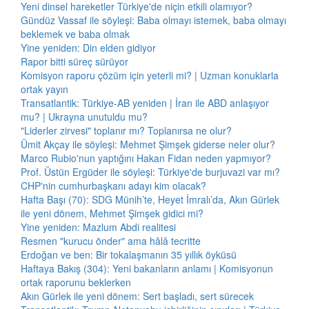
Yeni dinsel hareketler Türkiye'de niçin etkili olamıyor?
Gündüz Vassaf ile söyleşi: Baba olmayı istemek, baba olmayı
beklemek ve baba olmak
Yine yeniden: Din elden gidiyor
Rapor bitti süreç sürüyor
Komisyon raporu çözüm için yeterli mi? | Uzman konuklarla
ortak yayın
Transatlantik: Türkiye-AB yeniden | İran ile ABD anlaşıyor
mu? | Ukrayna unutuldu mu?
"Liderler zirvesi" toplanır mı? Toplanırsa ne olur?
Ümit Akçay ile söyleşi: Mehmet Şimşek giderse neler olur?
Marco Rubio'nun yaptığını Hakan Fidan neden yapmıyor?
Prof. Üstün Ergüder ile söyleşi: Türkiye'de burjuvazi var mı?
CHP'nin cumhurbaşkanı adayı kim olacak?
Hafta Başı (70): SDG Münih’te, Heyet İmralı’da, Akın Gürlek
ile yeni dönem, Mehmet Şimşek gidici mi?
Yine yeniden: Mazlum Abdi realitesi
Resmen "kurucu önder" ama hâlâ tecritte
Erdoğan ve ben: Bir tokalaşmanın 35 yıllık öyküsü
Haftaya Bakış (304): Yeni bakanların anlamı | Komisyonun
ortak raporunu beklerken
Akın Gürlek ile yeni dönem: Sert başladı, sert sürecek