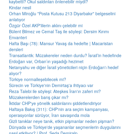
kaybetti? Okul saldırıları önlenebilir miydi?
Kindar nesil
Orhan Miroğlu "Posta Kutusu 213 Diyarbakır" belgeselini
anlatıyor
Özgür Özel AKP'lilerin aklını çelebilir mi
Bülent Bilmez ve Cemal Taş ile söyleşi: Dersim Kırımı
Envanteri
Hafta Başı (78): Mansur Yavaş da hedefte | Macaristan
dersleri
Transatlantik: Müzakereler neden durdu? İsrail’in hedefinde
Erdoğan var, Orban’ın yaşadığı hezimet
Netanyahu ve diğer İsrail yöneticileri niçin Erdoğan'ı hedef
alıyor?
Türkiye normalleşebilecek mi?
Sürecin ve Türkiye'nin Demirtaş'a ihtiyacı var
Reza Talebi ile söyleşi: Ateşkes İran'ın zaferi mi?
Müzakerelerden barış çıkar mı?
İktidar CHP'ye yönelik saldırılarını şiddetlendiriyor
Haftaya Bakış (311): CHP'nin ara seçim kampanyası,
operasyonlar sürüyor, İran savaşında mola
Gizli tanıklar neye tanık, etkin pişmanlar neden pişman?
Dünyada ve Türkiye'de yaşananlar seçmenlerin duygularını
nasıl etkiliyor? | Prof. Seda Demiralp