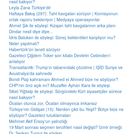
nasıl bakıyor?
Leyla Zana Türkiye'dir
Haftaya Bakış (297): Taht kavgaları sürüyor | Komisyonun
ortak raporu bekleniyor | Medyaya operasyonlar
Ahmet Şık ile söyleşi: Kızışan taht kavgalarının arka planı
Dindar nesil diye diye...
İdris Baluken ile söyleşi: Süreç beklentileri karşılıyor mu?
Neler yapılmalı?
Habertürk'ün laneti sürüyor
Gazeteci Çiğdem Toker son kitabı Devletin Cebinden'i
anlatıyor
Transatlantik: Trump'ın tabanındaki çözülme | IŞİD Suriye ve
Avustralya'da sahnede
Bondi Plajı kahramanı Ahmed el Ahmed bize ne söylüyor?
CHP'nin önü açık mı? Muzaffer Ayhan Kara ile söyleşi
Sibel Yiğitalp ile söyleşi: Sürgündeki Kürt siyasetçiler sürece
nasıl bakıyor?
Öcalan olunca zor, Öcalan olmayınca imkansız
Türkiye'nin Gidişatı (15): Nerden çıktı bu Yeşil? Bütçe bize ne
söylüyor? Gazeteci tutuklamaları
Mehmet Akif Ersoy'un yalnızlığı
19 Mart sonrası seçmen tercihleri nasıl değişti? İzmir örneği:
Dr. Serkan Turgut ile söyleşi