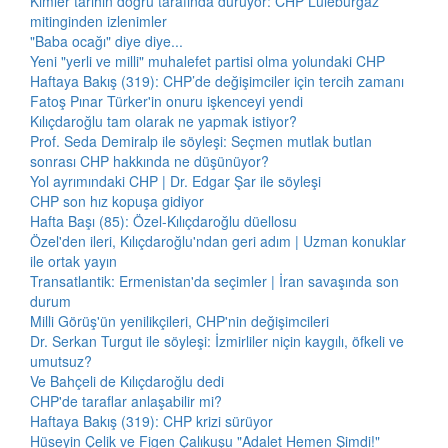
Kimler tarihin doğru tarafında duruyor: CHP Lüleburgaz
mitinginden izlenimler
"Baba ocağı" diye diye...
Yeni "yerli ve milli" muhalefet partisi olma yolundaki CHP
Haftaya Bakış (319): CHP’de değişimciler için tercih zamanı
Fatoş Pınar Türker'in onuru işkenceyi yendi
Kılıçdaroğlu tam olarak ne yapmak istiyor?
Prof. Seda Demiralp ile söyleşi: Seçmen mutlak butlan
sonrası CHP hakkında ne düşünüyor?
Yol ayrımındaki CHP | Dr. Edgar Şar ile söyleşi
CHP son hız kopuşa gidiyor
Hafta Başı (85): Özel-Kılıçdaroğlu düellosu
Özel'den ileri, Kılıçdaroğlu'ndan geri adım | Uzman konuklar
ile ortak yayın
Transatlantik: Ermenistan'da seçimler | İran savaşında son
durum
Milli Görüş'ün yenilikçileri, CHP'nin değişimcileri
Dr. Serkan Turgut ile söyleşi: İzmirliler niçin kaygılı, öfkeli ve
umutsuz?
Ve Bahçeli de Kılıçdaroğlu dedi
CHP'de taraflar anlaşabilir mi?
Haftaya Bakış (319): CHP krizi sürüyor
Hüseyin Çelik ve Figen Çalıkuşu "Adalet Hemen Şimdi!"