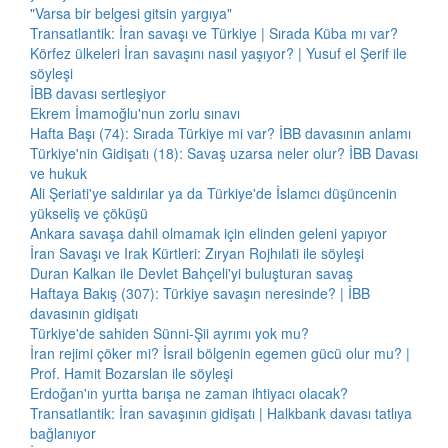
"Varsa bir belgesi gitsin yargıya"
Transatlantik: İran savaşı ve Türkiye | Sırada Küba mı var?
Körfez ülkeleri İran savaşını nasıl yaşıyor? | Yusuf el Şerif ile
söyleşi
İBB davası sertleşiyor
Ekrem İmamoğlu'nun zorlu sınavı
Hafta Başı (74): Sırada Türkiye mi var? İBB davasının anlamı
Türkiye'nin Gidişatı (18): Savaş uzarsa neler olur? İBB Davası
ve hukuk
Ali Şeriati'ye saldırılar ya da Türkiye'de İslamcı düşüncenin
yükseliş ve çöküşü
Ankara savaşa dahil olmamak için elinden geleni yapıyor
İran Savaşı ve Irak Kürtleri: Zıryan Rojhılati ile söyleşi
Duran Kalkan ile Devlet Bahçeli'yi buluşturan savaş
Haftaya Bakış (307): Türkiye savaşın neresinde? | İBB
davasının gidişatı
Türkiye'de sahiden Sünni-Şii ayrımı yok mu?
İran rejimi çöker mi? İsrail bölgenin egemen gücü olur mu? |
Prof. Hamit Bozarslan ile söyleşi
Erdoğan'ın yurtta barışa ne zaman ihtiyacı olacak?
Transatlantik: İran savaşının gidişatı | Halkbank davası tatlıya
bağlanıyor