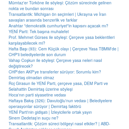
Mümtaz'er Türköne ile söyleşi: Çözüm sürecinde gelinen
nokta ve bundan sonrası
Transatlantik: Michigan ön seçimleri | Ukrayna ve İran
savaşları arasında benzerlik ve farklar
Anahtar "demokratik cumhuriyet"in kapısını açacak mı?
YENİ Parti: Tek başına muhalefet
Prof. Mehmet Gürses ile söyleşi: Çerçeve yasa beklentileri
karşılayabilecek mi?
Hafta Başı (93): Cem Küçük olayı | Çerçeve Yasa TBMM'de |
CHP'li belediyelerde son durum
Vahap Coşkun ile söyleşi: Çerçeve yasa neleri nasıl
değiştirecek?
CHP'den AKP'ye transferler sürüyor: Sorumlu kim?
Demirtaş olmadan olmaz
Roj Girasun ile YENİ Parti, çerçeve yasa, DEM Parti ve
Selahattin Demirtaş üzerine söyleşi
Hoca'nın parti siyasetine vedası
Haftaya Bakış (326): Davutoğlu'nun vedası | Belediyelere
operasyonlar sürüyor | Demirtaş faktörü
YENİ Parti'nin gidişatı | İzleyicilerle ortak yayın
Sinem Dedetaş'ın suçu ne?
Transatlantik: Çözüm süreci bölgeyi nasıl etkiler? | ABD-