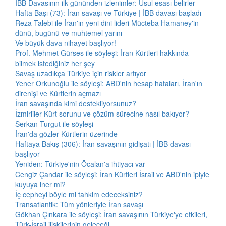
İBB Davasının ilk gününden izlenimler: Usul esası belirler
Hafta Başı (73): İran savaşı ve Türkiye | İBB davası başladı
Reza Talebi ile İran'ın yeni dini lideri Mücteba Hamaney'in
dünü, bugünü ve muhtemel yarını
Ve büyük dava nihayet başlıyor!
Prof. Mehmet Gürses ile söyleşi: İran Kürtleri hakkında
bilmek istediğiniz her şey
Savaş uzadıkça Türkiye için riskler artıyor
Yener Orkunoğlu ile söyleşi: ABD'nin hesap hataları, İran'ın
direnişi ve Kürtlerin açmazı
İran savaşında kimi destekliyorsunuz?
İzmirliler Kürt sorunu ve çözüm sürecine nasıl bakıyor?
Serkan Turgut ile söyleşi
İran'da gözler Kürtlerin üzerinde
Haftaya Bakış (306): İran savaşının gidişatı | İBB davası
başlıyor
Yeniden: Türkiye'nin Öcalan'a ihtiyacı var
Cengiz Çandar ile söyleşi: İran Kürtleri İsrail ve ABD'nin ipiyle
kuyuya iner mi?
İç cepheyi böyle mi tahkim edeceksiniz?
Transatlantik: Tüm yönleriyle İran savaşı
Gökhan Çınkara ile söyleşi: İran savaşının Türkiye'ye etkileri,
Türk-İsrail ilişkilerinin geleceği