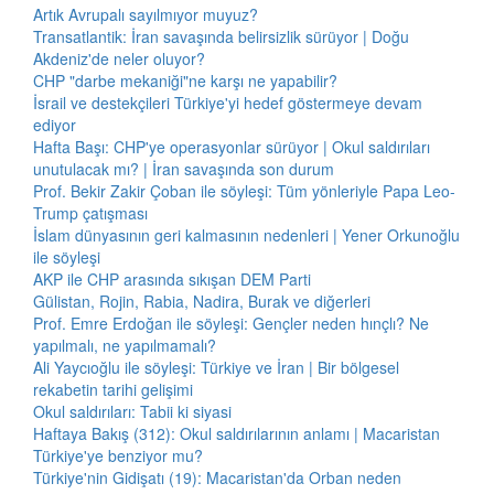
Artık Avrupalı sayılmıyor muyuz?
Transatlantik: İran savaşında belirsizlik sürüyor | Doğu
Akdeniz'de neler oluyor?
CHP "darbe mekaniği"ne karşı ne yapabilir?
İsrail ve destekçileri Türkiye'yi hedef göstermeye devam
ediyor
Hafta Başı: CHP'ye operasyonlar sürüyor | Okul saldırıları
unutulacak mı? | İran savaşında son durum
Prof. Bekir Zakir Çoban ile söyleşi: Tüm yönleriyle Papa Leo-
Trump çatışması
İslam dünyasının geri kalmasının nedenleri | Yener Orkunoğlu
ile söyleşi
AKP ile CHP arasında sıkışan DEM Parti
Gülistan, Rojin, Rabia, Nadira, Burak ve diğerleri
Prof. Emre Erdoğan ile söyleşi: Gençler neden hınçlı? Ne
yapılmalı, ne yapılmamalı?
Ali Yaycıoğlu ile söyleşi: Türkiye ve İran | Bir bölgesel
rekabetin tarihi gelişimi
Okul saldırıları: Tabii ki siyasi
Haftaya Bakış (312): Okul saldırılarının anlamı | Macaristan
Türkiye'ye benziyor mu?
Türkiye'nin Gidişatı (19): Macaristan'da Orban neden