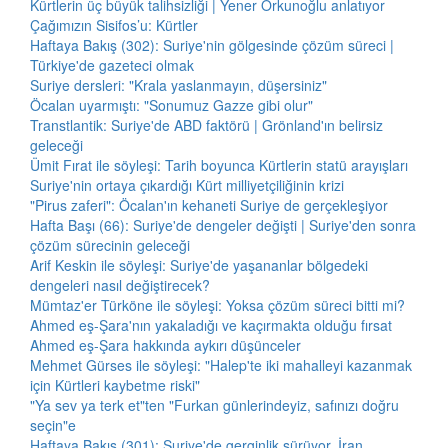
Kürtlerin üç büyük talihsizliği | Yener Orkunoğlu anlatıyor
Çağımızın Sisifos’u: Kürtler
Haftaya Bakış (302): Suriye'nin gölgesinde çözüm süreci |
Türkiye'de gazeteci olmak
Suriye dersleri: "Krala yaslanmayın, düşersiniz"
Öcalan uyarmıştı: "Sonumuz Gazze gibi olur"
Transtlantik: Suriye'de ABD faktörü | Grönland'ın belirsiz
geleceği
Ümit Fırat ile söyleşi: Tarih boyunca Kürtlerin statü arayışları
Suriye'nin ortaya çıkardığı Kürt milliyetçiliğinin krizi
"Pirus zaferi": Öcalan'ın kehaneti Suriye de gerçekleşiyor
Hafta Başı (66): Suriye'de dengeler değişti | Suriye'den sonra
çözüm sürecinin geleceği
Arif Keskin ile söyleşi: Suriye'de yaşananlar bölgedeki
dengeleri nasıl değiştirecek?
Mümtaz'er Türköne ile söyleşi: Yoksa çözüm süreci bitti mi?
Ahmed eş-Şara'nın yakaladığı ve kaçırmakta olduğu fırsat
Ahmed eş-Şara hakkında aykırı düşünceler
Mehmet Gürses ile söyleşi: "Halep'te iki mahalleyi kazanmak
için Kürtleri kaybetme riski"
"Ya sev ya terk et"ten "Furkan günlerindeyiz, safınızı doğru
seçin"e
Haftaya Bakış (301): Suriye'de gerginlik sürüyor, İran