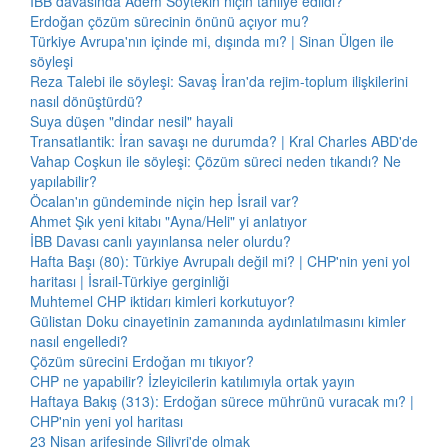
İBB davasında Adem Soytekin niçin tahliye edildi?
Erdoğan çözüm sürecinin önünü açıyor mu?
Türkiye Avrupa'nın içinde mi, dışında mı? | Sinan Ülgen ile
söyleşi
Reza Talebi ile söyleşi: Savaş İran'da rejim-toplum ilişkilerini
nasıl dönüştürdü?
Suya düşen "dindar nesil" hayali
Transatlantik: İran savaşı ne durumda? | Kral Charles ABD'de
Vahap Coşkun ile söyleşi: Çözüm süreci neden tıkandı? Ne
yapılabilir?
Öcalan'ın gündeminde niçin hep İsrail var?
Ahmet Şık yeni kitabı "Ayna/Heli" yi anlatıyor
İBB Davası canlı yayınlansa neler olurdu?
Hafta Başı (80): Türkiye Avrupalı değil mi? | CHP'nin yeni yol
haritası | İsrail-Türkiye gerginliği
Muhtemel CHP iktidarı kimleri korkutuyor?
Gülistan Doku cinayetinin zamanında aydınlatılmasını kimler
nasıl engelledi?
Çözüm sürecini Erdoğan mı tıkıyor?
CHP ne yapabilir? İzleyicilerin katılımıyla ortak yayın
Haftaya Bakış (313): Erdoğan sürece mührünü vuracak mı? |
CHP'nin yeni yol haritası
23 Nisan arifesinde Silivri'de olmak