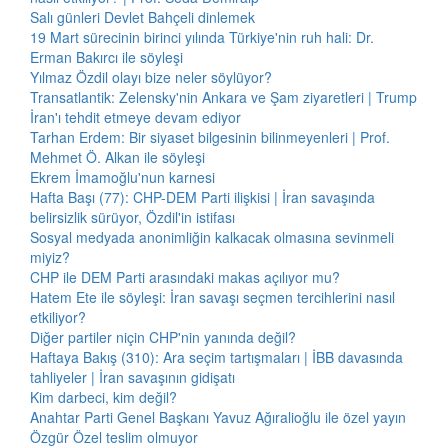
Salı günleri Devlet Bahçeli dinlemek
19 Mart sürecinin birinci yılında Türkiye'nin ruh hali: Dr.
Erman Bakırcı ile söyleşi
Yılmaz Özdil olayı bize neler söylüyor?
Transatlantik: Zelensky'nin Ankara ve Şam ziyaretleri | Trump
İran'ı tehdit etmeye devam ediyor
Tarhan Erdem: Bir siyaset bilgesinin bilinmeyenleri | Prof.
Mehmet Ö. Alkan ile söyleşi
Ekrem İmamoğlu'nun karnesi
Hafta Başı (77): CHP-DEM Parti ilişkisi | İran savaşında
belirsizlik sürüyor, Özdil'in istifası
Sosyal medyada anonimliğin kalkacak olmasına sevinmeli
miyiz?
CHP ile DEM Parti arasındaki makas açılıyor mu?
Hatem Ete ile söyleşi: İran savaşı seçmen tercihlerini nasıl
etkiliyor?
Diğer partiler niçin CHP'nin yanında değil?
Haftaya Bakış (310): Ara seçim tartışmaları | İBB davasında
tahliyeler | İran savaşının gidişatı
Kim darbeci, kim değil?
Anahtar Parti Genel Başkanı Yavuz Ağıralioğlu ile özel yayın
Özgür Özel teslim olmuyor