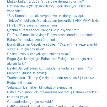
Mutlak butlan Erdoğan'ın derdine derman olur mu?
Haftaya Bakış (317): Kılıçdaroğlu geri dönüyor | Özel ne
yapacak?
"Bay Kemal"in "ahlak kavgası" ve "iktidar yürüyüşü"
Türkiye'nin gidişatı: Mutlak butlan beklentisi | AKP-MHP ilişkisi
| Halk TV'de yaşananların anlamı
Çözüm süreci sadece Bahçeli ile yürüyebilir mi?
Dr. Esra Elmas ile söyleşi: Dünya örneklerinden hareketle
Bahçeli'nin mekanizma önerileri
Burak Bilgehan Özpek ile söyleşi: "Öcalan’ı merkeze alan bir
süreç AKP için çok riskli"
Rasim Ozan Kütahyalı için üzülmeli miyiz?
Edgar Şar ile söyleşi: "Bahçeli ve Erdoğan'ın süreçte risk
algıları farklı"
Devlet Bahçeli süreç konusunda ne kadar samimi? | Prof.
Mehmet Gürses ile söyleşi
Transatlantik: Trump Çin'de ne umdu ne buldu? | Hürmüz
Boğazı bilmecesi
Selahattin Demirtaş'ı bir rahat bırakmıyorlar!
Bahçeli'nin süreç için mekanizma önerileri | Uzman konuklar
ile ortak yayın
Cemaatlerden geriye ne kaldı?
CHP'ye yönelik topyekun savaş üzerine bazı gözlemler