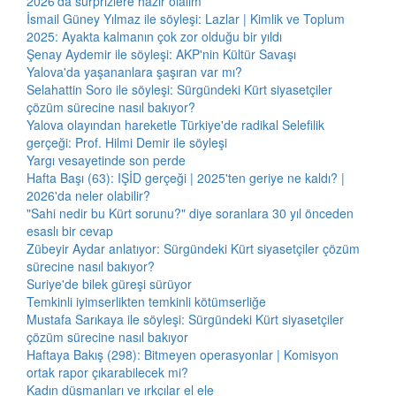
2026'da sürprizlere hazır olalım
İsmail Güney Yılmaz ile söyleşi: Lazlar | Kimlik ve Toplum
2025: Ayakta kalmanın çok zor olduğu bir yıldı
Şenay Aydemir ile söyleşi: AKP'nin Kültür Savaşı
Yalova'da yaşananlara şaşıran var mı?
Selahattin Soro ile söyleşi: Sürgündeki Kürt siyasetçiler
çözüm sürecine nasıl bakıyor?
Yalova olayından hareketle Türkiye'de radikal Selefilik
gerçeği: Prof. Hilmi Demir ile söyleşi
Yargı vesayetinde son perde
Hafta Başı (63): IŞİD gerçeği | 2025'ten geriye ne kaldı? |
2026'da neler olabilir?
"Sahi nedir bu Kürt sorunu?" diye soranlara 30 yıl önceden
esaslı bir cevap
Zübeyir Aydar anlatıyor: Sürgündeki Kürt siyasetçiler çözüm
sürecine nasıl bakıyor?
Suriye'de bilek güreşi sürüyor
Temkinli iyimserlikten temkinli kötümserliğe
Mustafa Sarıkaya ile söyleşi: Sürgündeki Kürt siyasetçiler
çözüm sürecine nasıl bakıyor
Haftaya Bakış (298): Bitmeyen operasyonlar | Komisyon
ortak rapor çıkarabilecek mi?
Kadın düşmanları ve ırkçılar el ele