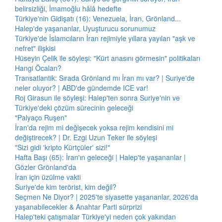
belirsizliği, İmamoğlu hâlâ hedefte
Türkiye'nin Gidişatı (16): Venezuela, İran, Grönland...
Halep'de yaşananlar, Uyuşturucu sorunumuz
Türkiye'de İslamcıların İran rejimiyle yıllara yayılan "aşk ve
nefret" ilişkisi
Hüseyin Çelik ile söyleşi: "Kürt anasını görmesin" politikaları
Hangi Öcalan?
Transatlantik: Sırada Grönland mı İran mı var? | Suriye'de
neler oluyor? | ABD'de gündemde ICE var!
Roj Girasun ile söyleşi: Halep'ten sonra Suriye'nin ve
Türkiye'deki çözüm sürecinin geleceği
"Palyaço Ruşen"
İran'da rejim mi değişecek yoksa rejim kendisini mi
değiştirecek? | Dr. Ezgi Uzun Teker ile söyleşi
"Sizi gidi 'kripto Kürtçüler' sizi!"
Hafta Başı (65): İran'ın geleceği | Halep'te yaşananlar |
Gözler Grönland'da
İran için üzülme vakti
Suriye'de kim terörist, kim değil?
Seçmen Ne Diyor? | 2025'te siyasette yaşananlar, 2026'da
yaşanabilecekler & Anahtar Parti sürprizi
Halep'teki çatışmalar Türkiye'yi neden çok yakından