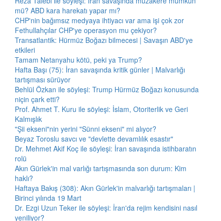
Reza Talebi ile söyleşi: İran savaşında müzakere mümkün
mü? ABD kara harekatı yapar mı?
CHP'nin bağımsız medyaya ihtiyacı var ama işi çok zor
Fethullahçılar CHP'ye operasyon mu çekiyor?
Transatlantik: Hürmüz Boğazı bilmecesi | Savaşın ABD'ye
etkileri
Tamam Netanyahu kötü, peki ya Trump?
Hafta Başı (75): İran savaşında kritik günler | Malvarlığı
tartışması sürüyor
Behlül Özkan ile söyleşi: Trump Hürmüz Boğazı konusunda
niçin çark etti?
Prof. Ahmet T. Kuru ile söyleşi: İslam, Otoriterlik ve Geri
Kalmışlık
"Şii ekseni"nin yerini "Sünni ekseni" mi alıyor?
Beyaz Toroslu savcı ve "devlette devamlılık esastır"
Dr. Mehmet Akif Koç ile söyleşi: İran savaşında istihbaratın
rolü
Akın Gürlek'in mal varlığı tartışmasında son durum: Kim
haklı?
Haftaya Bakış (308): Akın Gürlek'in malvarlığı tartışmaları |
Birinci yılında 19 Mart
Dr. Ezgi Uzun Teker ile söyleşi: İran'da rejim kendisini nasıl
yeniliyor?