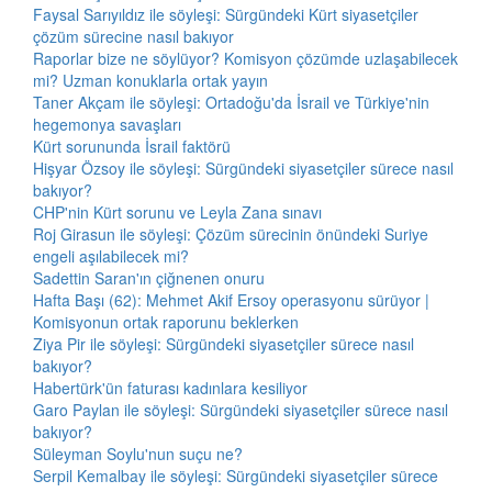
Faysal Sarıyıldız ile söyleşi: Sürgündeki Kürt siyasetçiler
çözüm sürecine nasıl bakıyor
Raporlar bize ne söylüyor? Komisyon çözümde uzlaşabilecek
mi? Uzman konuklarla ortak yayın
Taner Akçam ile söyleşi: Ortadoğu'da İsrail ve Türkiye'nin
hegemonya savaşları
Kürt sorununda İsrail faktörü
Hişyar Özsoy ile söyleşi: Sürgündeki siyasetçiler sürece nasıl
bakıyor?
CHP'nin Kürt sorunu ve Leyla Zana sınavı
Roj Girasun ile söyleşi: Çözüm sürecinin önündeki Suriye
engeli aşılabilecek mi?
Sadettin Saran'ın çiğnenen onuru
Hafta Başı (62): Mehmet Akif Ersoy operasyonu sürüyor |
Komisyonun ortak raporunu beklerken
Ziya Pir ile söyleşi: Sürgündeki siyasetçiler sürece nasıl
bakıyor?
Habertürk'ün faturası kadınlara kesiliyor
Garo Paylan ile söyleşi: Sürgündeki siyasetçiler sürece nasıl
bakıyor?
Süleyman Soylu'nun suçu ne?
Serpil Kemalbay ile söyleşi: Sürgündeki siyasetçiler sürece