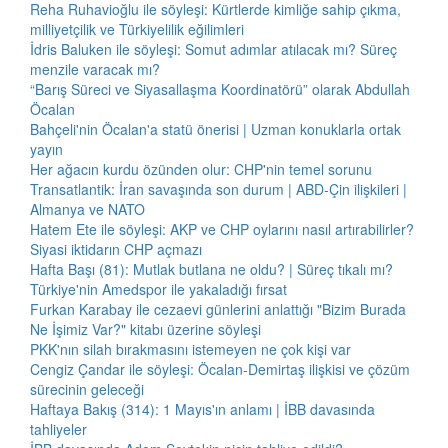
Reha Ruhavioğlu ile söyleşi: Kürtlerde kimliğe sahip çıkma,
milliyetçilik ve Türkiyelilik eğilimleri
İdris Baluken ile söyleşi: Somut adımlar atılacak mı? Süreç
menzile varacak mı?
“Barış Süreci ve Siyasallaşma Koordinatörü” olarak Abdullah
Öcalan
Bahçeli'nin Öcalan'a statü önerisi | Uzman konuklarla ortak
yayın
Her ağacın kurdu özünden olur: CHP'nin temel sorunu
Transatlantik: İran savaşında son durum | ABD-Çin ilişkileri |
Almanya ve NATO
Hatem Ete ile söyleşi: AKP ve CHP oylarını nasıl artırabilirler?
Siyasi iktidarın CHP açmazı
Hafta Başı (81): Mutlak butlana ne oldu? | Süreç tıkalı mı?
Türkiye'nin Amedspor ile yakaladığı fırsat
Furkan Karabay ile cezaevi günlerini anlattığı "Bizim Burada
Ne İşimiz Var?" kitabı üzerine söyleşi
PKK'nın silah bırakmasını istemeyen ne çok kişi var
Cengiz Çandar ile söyleşi: Öcalan-Demirtaş ilişkisi ve çözüm
sürecinin geleceği
Haftaya Bakış (314): 1 Mayıs'ın anlamı | İBB davasında
tahliyeler