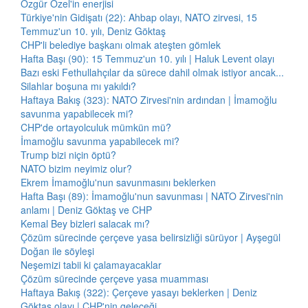
Özgür Özel'in enerjisi
Türkiye'nin Gidişatı (22): Ahbap olayı, NATO zirvesi, 15
Temmuz'un 10. yılı, Deniz Göktaş
CHP'li belediye başkanı olmak ateşten gömlek
Hafta Başı (90): 15 Temmuz'un 10. yılı | Haluk Levent olayı
Bazı eski Fethullahçılar da sürece dahil olmak istiyor ancak...
Silahlar boşuna mı yakıldı?
Haftaya Bakış (323): NATO Zirvesi'nin ardından | İmamoğlu
savunma yapabilecek mi?
CHP'de ortayolculuk mümkün mü?
İmamoğlu savunma yapabilecek mi?
Trump bizi niçin öptü?
NATO bizim neyimiz olur?
Ekrem İmamoğlu'nun savunmasını beklerken
Hafta Başı (89): İmamoğlu'nun savunması | NATO Zirvesi'nin
anlamı | Deniz Göktaş ve CHP
Kemal Bey bizleri salacak mı?
Çözüm sürecinde çerçeve yasa belirsizliği sürüyor | Ayşegül
Doğan ile söyleşi
Neşemizi tabii ki çalamayacaklar
Çözüm sürecinde çerçeve yasa muamması
Haftaya Bakış (322): Çerçeve yasayı beklerken | Deniz
Göktaş olayı | CHP'nin geleceği