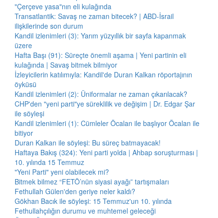
"Çerçeve yasa"nın eli kulağında
Transatlantik: Savaş ne zaman bitecek? | ABD-İsrail
ilişkilerinde son durum
Kandil izlenimleri (3): Yarım yüzyıllık bir sayfa kapanmak
üzere
Hafta Başı (91): Süreçte önemli aşama | Yeni partinin eli
kulağında | Savaş bitmek bilmiyor
İzleyicilerin katılımıyla: Kandil'de Duran Kalkan röportajının
öyküsü
Kandil izlenimleri (2): Üniformalar ne zaman çıkarılacak?
CHP'den "yeni parti"ye süreklilik ve değişim | Dr. Edgar Şar
ile söyleşi
Kandil izlenimleri (1): Cümleler Öcalan ile başlıyor Öcalan ile
bitiyor
Duran Kalkan ile söyleşi: Bu süreç batmayacak!
Haftaya Bakış (324): Yeni parti yolda | Ahbap soruşturması |
10. yılında 15 Temmuz
"Yeni Parti" yeni olabilecek mi?
Bitmek bilmez “FETÖ’nün siyasi ayağı” tartışmaları
Fethullah Gülen'den geriye neler kaldı?
Gökhan Bacık ile söyleşi: 15 Temmuz'un 10. yılında
Fethullahçılığın durumu ve muhtemel geleceği