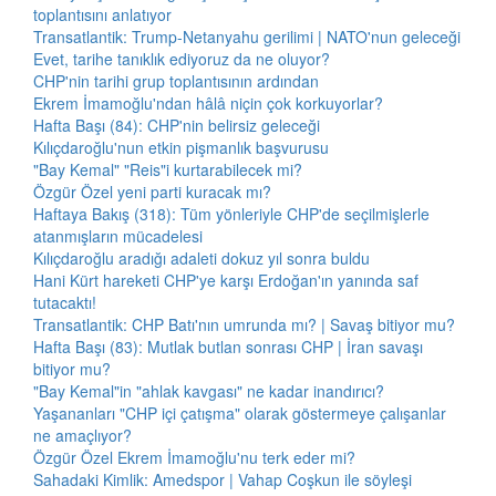
toplantısını anlatıyor
Transatlantik: Trump-Netanyahu gerilimi | NATO'nun geleceği
Evet, tarihe tanıklık ediyoruz da ne oluyor?
CHP'nin tarihi grup toplantısının ardından
Ekrem İmamoğlu'ndan hâlâ niçin çok korkuyorlar?
Hafta Başı (84): CHP'nin belirsiz geleceği
Kılıçdaroğlu'nun etkin pişmanlık başvurusu
"Bay Kemal" "Reis"i kurtarabilecek mi?
Özgür Özel yeni parti kuracak mı?
Haftaya Bakış (318): Tüm yönleriyle CHP'de seçilmişlerle
atanmışların mücadelesi
Kılıçdaroğlu aradığı adaleti dokuz yıl sonra buldu
Hani Kürt hareketi CHP'ye karşı Erdoğan'ın yanında saf
tutacaktı!
Transatlantik: CHP Batı'nın umrunda mı? | Savaş bitiyor mu?
Hafta Başı (83): Mutlak butlan sonrası CHP | İran savaşı
bitiyor mu?
"Bay Kemal"in "ahlak kavgası" ne kadar inandırıcı?
Yaşananları "CHP içi çatışma" olarak göstermeye çalışanlar
ne amaçlıyor?
Özgür Özel Ekrem İmamoğlu'nu terk eder mi?
Sahadaki Kimlik: Amedspor | Vahap Coşkun ile söyleşi