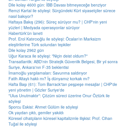
Dile kolay 4600 gün: İBB Davası bitmeyeceğe benziyor
Remzi Kartal ile söyleşi: Sürgündeki Kürt siyasetçiler sürece
nasıl bakıyor?
Haftaya Bakış (296): Süreç sürüyor mu? | CHP'nin yeni
yüzleri | Medyada operasyonlar sürüyor
Habertürk'ün laneti
Prof. Erol Katırcıoğlu ile söyleşi: Öcalan'ın Marksizm
eleştirilerine Türk solundan tepkiler
Dile kolay 2962 gün
Uğur Karaca ile söyleşi: "Niçin deist oldum?"
Transatlantik: ABD'nin Stratejik Güvenlik Belgesi, Bir yıl sonra
Suriye, Ankara'nın F-35 beklentisi
İmamoğlu yargılamaları: Savunma saldırıyor
Fatih Altaylı haklı mı? İş dünyamız korkak mı?
Hafta Başı (61): Tom Barrack'tan peşpeşe mesajlar | CHP'de
yeni yönetim | Gözler Suriye'de
"Ulus Unutmaktır": Çözüm süreci üzerine Onur Öztürk ile
söyleşi
Sporcu Eskisi: Ahmet Gülüm ile söyleşi
Ok yaydan çıktı, gemiler yakıldı
Küresel cihatçıların küresel kapitalizmle ilişkisi: Prof. Cihan
Tuğal ile söyleşi