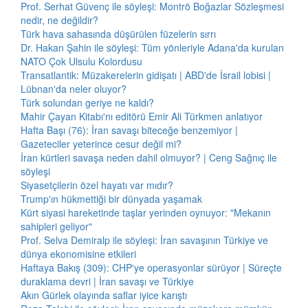
Prof. Serhat Güvenç ile söyleşi: Montrö Boğazlar Sözleşmesi
nedir, ne değildir?
Türk hava sahasında düşürülen füzelerin sırrı
Dr. Hakan Şahin ile söyleşi: Tüm yönleriyle Adana'da kurulan
NATO Çok Ulsulu Kolordusu
Transatlantik: Müzakerelerin gidişatı | ABD'de İsrail lobisi |
Lübnan'da neler oluyor?
Türk solundan geriye ne kaldı?
Mahir Çayan Kitabı'nı editörü Emir Ali Türkmen anlatıyor
Hafta Başı (76): İran savaşı biteceğe benzemiyor |
Gazeteciler yeterince cesur değil mi?
İran kürtleri savaşa neden dahil olmuyor? | Ceng Sağnıç ile
söyleşi
Siyasetçilerin özel hayatı var mıdır?
Trump'ın hükmettiği bir dünyada yaşamak
Kürt siyasi hareketinde taşlar yerinden oynuyor: "Mekanın
sahipleri geliyor"
Prof. Selva Demiralp ile söyleşi: İran savaşının Türkiye ve
dünya ekonomisine etkileri
Haftaya Bakış (309): CHP'ye operasyonlar sürüyor | Süreçte
duraklama devri | İran savaşı ve Türkiye
Akın Gürlek olayında saflar iyice karıştı