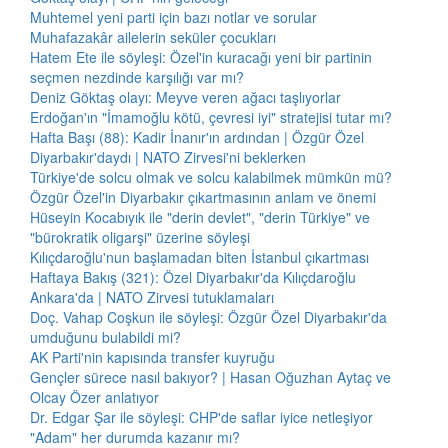
Muhtemel yeni parti için bazı notlar ve sorular
Muhafazakâr ailelerin seküler çocukları
Hatem Ete ile söyleşi: Özel'in kuracağı yeni bir partinin
seçmen nezdinde karşılığı var mı?
Deniz Göktaş olayı: Meyve veren ağacı taşlıyorlar
Erdoğan'ın "İmamoğlu kötü, çevresi iyi" stratejisi tutar mı?
Hafta Başı (88): Kadir İnanır'ın ardından | Özgür Özel
Diyarbakır'daydı | NATO Zirvesi'ni beklerken
Türkiye'de solcu olmak ve solcu kalabilmek mümkün mü?
Özgür Özel'in Diyarbakır çıkartmasının anlam ve önemi
Hüseyin Kocabıyık ile "derin devlet", "derin Türkiye" ve
"bürokratik oligarşi" üzerine söyleşi
Kılıçdaroğlu'nun başlamadan biten İstanbul çıkartması
Haftaya Bakış (321): Özel Diyarbakır'da Kılıçdaroğlu
Ankara'da | NATO Zirvesi tutuklamaları
Doç. Vahap Coşkun ile söyleşi: Özgür Özel Diyarbakır'da
umduğunu bulabildi mi?
AK Parti'nin kapısında transfer kuyruğu
Gençler sürece nasıl bakıyor? | Hasan Oğuzhan Aytaç ve
Olcay Özer anlatıyor
Dr. Edgar Şar ile söyleşi: CHP'de saflar iyice netleşiyor
"Adam" her durumda kazanır mı?