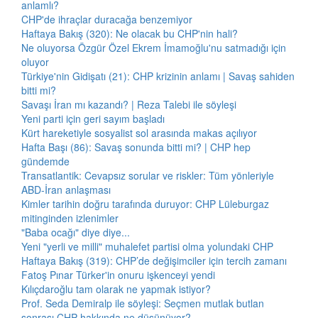
anlamlı?
CHP'de ihraçlar duracağa benzemiyor
Haftaya Bakış (320): Ne olacak bu CHP'nin hali?
Ne oluyorsa Özgür Özel Ekrem İmamoğlu'nu satmadığı için
oluyor
Türkiye'nin Gidişatı (21): CHP krizinin anlamı | Savaş sahiden
bitti mi?
Savaşı İran mı kazandı? | Reza Talebi ile söyleşi
Yeni parti için geri sayım başladı
Kürt hareketiyle sosyalist sol arasında makas açılıyor
Hafta Başı (86): Savaş sonunda bitti mi? | CHP hep
gündemde
Transatlantik: Cevapsız sorular ve riskler: Tüm yönleriyle
ABD-İran anlaşması
Kimler tarihin doğru tarafında duruyor: CHP Lüleburgaz
mitinginden izlenimler
"Baba ocağı" diye diye...
Yeni "yerli ve milli" muhalefet partisi olma yolundaki CHP
Haftaya Bakış (319): CHP’de değişimciler için tercih zamanı
Fatoş Pınar Türker'in onuru işkenceyi yendi
Kılıçdaroğlu tam olarak ne yapmak istiyor?
Prof. Seda Demiralp ile söyleşi: Seçmen mutlak butlan
sonrası CHP hakkında ne düşünüyor?