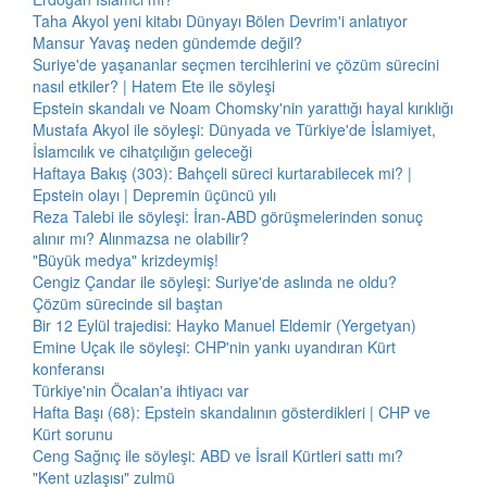
Taha Akyol yeni kitabı Dünyayı Bölen Devrim'i anlatıyor
Mansur Yavaş neden gündemde değil?
Suriye'de yaşananlar seçmen tercihlerini ve çözüm sürecini
nasıl etkiler? | Hatem Ete ile söyleşi
Epstein skandalı ve Noam Chomsky'nin yarattığı hayal kırıklığı
Mustafa Akyol ile söyleşi: Dünyada ve Türkiye'de İslamiyet,
İslamcılık ve cihatçılığın geleceği
Haftaya Bakış (303): Bahçeli süreci kurtarabilecek mi? |
Epstein olayı | Depremin üçüncü yılı
Reza Talebi ile söyleşi: İran-ABD görüşmelerinden sonuç
alınır mı? Alınmazsa ne olabilir?
"Büyük medya" krizdeymiş!
Cengiz Çandar ile söyleşi: Suriye'de aslında ne oldu?
Çözüm sürecinde sil baştan
Bir 12 Eylül trajedisi: Hayko Manuel Eldemir (Yergetyan)
Emine Uçak ile söyleşi: CHP'nin yankı uyandıran Kürt
konferansı
Türkiye'nin Öcalan'a ihtiyacı var
Hafta Başı (68): Epstein skandalının gösterdikleri | CHP ve
Kürt sorunu
Ceng Sağnıç ile söyleşi: ABD ve İsrail Kürtleri sattı mı?
"Kent uzlaşısı" zulmü