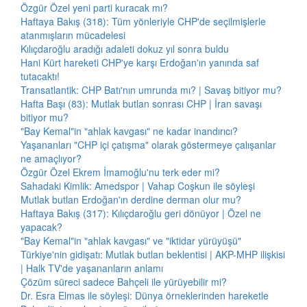
Özgür Özel yeni parti kuracak mı?
Haftaya Bakış (318): Tüm yönleriyle CHP'de seçilmişlerle
atanmışların mücadelesi
Kılıçdaroğlu aradığı adaleti dokuz yıl sonra buldu
Hani Kürt hareketi CHP'ye karşı Erdoğan'ın yanında saf
tutacaktı!
Transatlantik: CHP Batı'nın umrunda mı? | Savaş bitiyor mu?
Hafta Başı (83): Mutlak butlan sonrası CHP | İran savaşı
bitiyor mu?
"Bay Kemal"in "ahlak kavgası" ne kadar inandırıcı?
Yaşananları "CHP içi çatışma" olarak göstermeye çalışanlar
ne amaçlıyor?
Özgür Özel Ekrem İmamoğlu'nu terk eder mi?
Sahadaki Kimlik: Amedspor | Vahap Coşkun ile söyleşi
Mutlak butlan Erdoğan'ın derdine derman olur mu?
Haftaya Bakış (317): Kılıçdaroğlu geri dönüyor | Özel ne
yapacak?
"Bay Kemal"in "ahlak kavgası" ve "iktidar yürüyüşü"
Türkiye'nin gidişatı: Mutlak butlan beklentisi | AKP-MHP ilişkisi
| Halk TV'de yaşananların anlamı
Çözüm süreci sadece Bahçeli ile yürüyebilir mi?
Dr. Esra Elmas ile söyleşi: Dünya örneklerinden hareketle