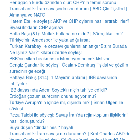
Her ağacın kurdu özünden olur: CHP'nin temel sorunu
Transatlantik: İran savaşında son durum | ABD-Çin ilişkileri |
Almanya ve NATO
Hatem Ete ile söyleşi: AKP ve CHP oylarını nasıl artırabilirler?
Siyasi iktidarın CHP açmazı
Hafta Başı (81): Mutlak butlana ne oldu? | Süreç tıkalı mı?
Türkiye'nin Amedspor ile yakaladığı fırsat
Furkan Karabay ile cezaevi günlerini anlattığı "Bizim Burada
Ne İşimiz Var?" kitabı üzerine söyleşi
PKK'nın silah bırakmasını istemeyen ne çok kişi var
Cengiz Çandar ile söyleşi: Öcalan-Demirtaş ilişkisi ve çözüm
sürecinin geleceği
Haftaya Bakış (314): 1 Mayıs'ın anlamı | İBB davasında
tahliyeler
İBB davasında Adem Soytekin niçin tahliye edildi?
Erdoğan çözüm sürecinin önünü açıyor mu?
Türkiye Avrupa'nın içinde mi, dışında mı? | Sinan Ülgen ile
söyleşi
Reza Talebi ile söyleşi: Savaş İran'da rejim-toplum ilişkilerini
nasıl dönüştürdü?
Suya düşen "dindar nesil" hayali
Transatlantik: İran savaşı ne durumda? | Kral Charles ABD'de
Vahap Coşkun ile söyleşi: Çözüm süreci neden tıkandı? Ne