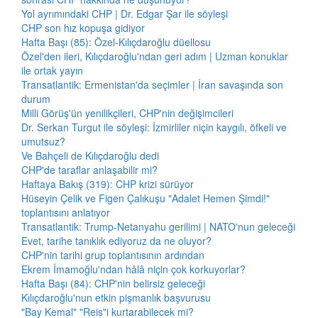
Yol ayrımındaki CHP | Dr. Edgar Şar ile söyleşi
CHP son hız kopuşa gidiyor
Hafta Başı (85): Özel-Kılıçdaroğlu düellosu
Özel'den ileri, Kılıçdaroğlu'ndan geri adım | Uzman konuklar
ile ortak yayın
Transatlantik: Ermenistan'da seçimler | İran savaşında son
durum
Milli Görüş'ün yenilikçileri, CHP'nin değişimcileri
Dr. Serkan Turgut ile söyleşi: İzmirliler niçin kaygılı, öfkeli ve
umutsuz?
Ve Bahçeli de Kılıçdaroğlu dedi
CHP'de taraflar anlaşabilir mi?
Haftaya Bakış (319): CHP krizi sürüyor
Hüseyin Çelik ve Figen Çalıkuşu "Adalet Hemen Şimdi!"
toplantısını anlatıyor
Transatlantik: Trump-Netanyahu gerilimi | NATO'nun geleceği
Evet, tarihe tanıklık ediyoruz da ne oluyor?
CHP'nin tarihi grup toplantısının ardından
Ekrem İmamoğlu'ndan hâlâ niçin çok korkuyorlar?
Hafta Başı (84): CHP'nin belirsiz geleceği
Kılıçdaroğlu'nun etkin pişmanlık başvurusu
"Bay Kemal" "Reis"i kurtarabilecek mi?