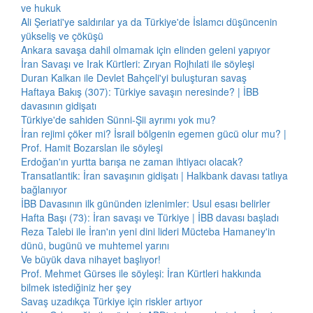
ve hukuk
Ali Şeriati'ye saldırılar ya da Türkiye'de İslamcı düşüncenin
yükseliş ve çöküşü
Ankara savaşa dahil olmamak için elinden geleni yapıyor
İran Savaşı ve Irak Kürtleri: Zıryan Rojhılati ile söyleşi
Duran Kalkan ile Devlet Bahçeli'yi buluşturan savaş
Haftaya Bakış (307): Türkiye savaşın neresinde? | İBB
davasının gidişatı
Türkiye'de sahiden Sünni-Şii ayrımı yok mu?
İran rejimi çöker mi? İsrail bölgenin egemen gücü olur mu? |
Prof. Hamit Bozarslan ile söyleşi
Erdoğan'ın yurtta barışa ne zaman ihtiyacı olacak?
Transatlantik: İran savaşının gidişatı | Halkbank davası tatlıya
bağlanıyor
İBB Davasının ilk gününden izlenimler: Usul esası belirler
Hafta Başı (73): İran savaşı ve Türkiye | İBB davası başladı
Reza Talebi ile İran'ın yeni dini lideri Mücteba Hamaney'in
dünü, bugünü ve muhtemel yarını
Ve büyük dava nihayet başlıyor!
Prof. Mehmet Gürses ile söyleşi: İran Kürtleri hakkında
bilmek istediğiniz her şey
Savaş uzadıkça Türkiye için riskler artıyor