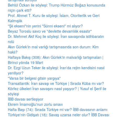
Behlül Özkan ile söyleşi: Trump Hürmüz Boğazı konusunda
niçin çark etti?
Prof. Ahmet T. Kuru ile söyleşi: İslam, Otoriterlik ve Geri
Kalmışlık
"Şii ekseni"nin yerini "Sünni ekseni" mi alıyor?
Beyaz Toroslu savcı ve "devlette devamlılık esastır"
Dr. Mehmet Akif Koç ile söyleşi: İran savaşında istihbaratın
rolü
Akın Gürlek'in mal varlığı tartışmasında son durum: Kim
haklı?
Haftaya Bakış (308): Akın Gürlek'in malvarlığı tartışmaları |
Birinci yılında 19 Mart
Dr. Ezgi Uzun Teker ile söyleşi: İran'da rejim kendisini nasıl
yeniliyor?
"Varsa bir belgesi gitsin yargıya"
Transatlantik: İran savaşı ve Türkiye | Sırada Küba mı var?
Körfez ülkeleri İran savaşını nasıl yaşıyor? | Yusuf el Şerif ile
söyleşi
İBB davası sertleşiyor
Ekrem İmamoğlu'nun zorlu sınavı
Hafta Başı (74): Sırada Türkiye mi var? İBB davasının anlamı
Türkiye'nin Gidişatı (18): Savaş uzarsa neler olur? İBB Davası