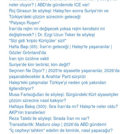
neler oluyor? | ABD'de gündemde ICE var!
Roj Girasun ile söyleşi: Halep'ten sonra Suriye'nin ve
Türkiye'deki çözüm sürecinin geleceği
"Palyaço Ruşen"
İran'da rejim mi değişecek yoksa rejim kendisini mi
değiştirecek? | Dr. Ezgi Uzun Teker ile söyleşi
"Sizi gidi 'kripto Kürtçüler' sizi!"
Hafta Başı (65): İran'ın geleceği | Halep'te yaşananlar |
Gözler Grönland'da
İran için üzülme vakti
Suriye'de kim terörist, kim değil?
Seçmen Ne Diyor? | 2025'te siyasette yaşananlar, 2026'da
yaşanabilecekler & Anahtar Parti sürprizi
Halep'teki çatışmalar Türkiye'yi neden çok yakından
ilgilendiriyor?
Musa Farisoğulları ile söyleşi: Sürgündeki Kürt siyasetçiler
çözüm sürecine nasıl bakıyor?
Haftaya Bakış (300): Sıra İran'da mı? Halep'te neler oldu?
AKP'nin transferleri
Reza Talebi ile söyleşi: Sırada İran mı var?
Transatlantik: Maduro olayı | 2026'da ABD gündemi
"İç cepheyi tahkim" edelim de kiminle, nasıl yapacağız?