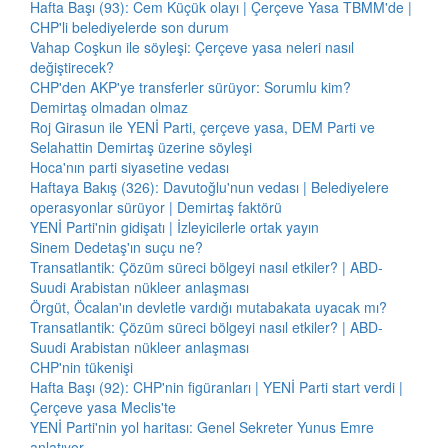
Hafta Başı (93): Cem Küçük olayı | Çerçeve Yasa TBMM'de |
CHP'li belediyelerde son durum
Vahap Coşkun ile söyleşi: Çerçeve yasa neleri nasıl
değiştirecek?
CHP'den AKP'ye transferler sürüyor: Sorumlu kim?
Demirtaş olmadan olmaz
Roj Girasun ile YENİ Parti, çerçeve yasa, DEM Parti ve
Selahattin Demirtaş üzerine söyleşi
Hoca'nın parti siyasetine vedası
Haftaya Bakış (326): Davutoğlu'nun vedası | Belediyelere
operasyonlar sürüyor | Demirtaş faktörü
YENİ Parti'nin gidişatı | İzleyicilerle ortak yayın
Sinem Dedetaş'ın suçu ne?
Transatlantik: Çözüm süreci bölgeyi nasıl etkiler? | ABD-
Suudi Arabistan nükleer anlaşması
Örgüt, Öcalan'ın devletle vardığı mutabakata uyacak mı?
Transatlantik: Çözüm süreci bölgeyi nasıl etkiler? | ABD-
Suudi Arabistan nükleer anlaşması
CHP'nin tükenişi
Hafta Başı (92): CHP'nin figüranları | YENİ Parti start verdi |
Çerçeve yasa Meclis'te
YENİ Parti'nin yol haritası: Genel Sekreter Yunus Emre
anlatıyor