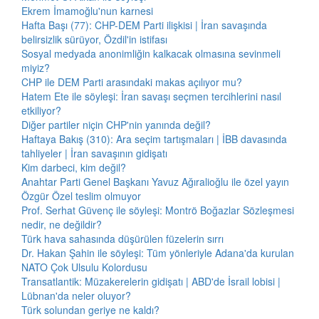
Ekrem İmamoğlu'nun karnesi
Hafta Başı (77): CHP-DEM Parti ilişkisi | İran savaşında
belirsizlik sürüyor, Özdil'in istifası
Sosyal medyada anonimliğin kalkacak olmasına sevinmeli
miyiz?
CHP ile DEM Parti arasındaki makas açılıyor mu?
Hatem Ete ile söyleşi: İran savaşı seçmen tercihlerini nasıl
etkiliyor?
Diğer partiler niçin CHP'nin yanında değil?
Haftaya Bakış (310): Ara seçim tartışmaları | İBB davasında
tahliyeler | İran savaşının gidişatı
Kim darbeci, kim değil?
Anahtar Parti Genel Başkanı Yavuz Ağıralioğlu ile özel yayın
Özgür Özel teslim olmuyor
Prof. Serhat Güvenç ile söyleşi: Montrö Boğazlar Sözleşmesi
nedir, ne değildir?
Türk hava sahasında düşürülen füzelerin sırrı
Dr. Hakan Şahin ile söyleşi: Tüm yönleriyle Adana'da kurulan
NATO Çok Ulsulu Kolordusu
Transatlantik: Müzakerelerin gidişatı | ABD'de İsrail lobisi |
Lübnan'da neler oluyor?
Türk solundan geriye ne kaldı?