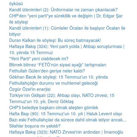
öyküsü
Kandil izlenimleri (2): Üniformalar ne zaman çıkarılacak?
CHP'den "yeni parti"ye süreklilik ve değişim | Dr. Edgar Şar
ile söyleşi
Kandil izlenimleri (1): Cümleler Öcalan ile başlıyor Öcalan ile
bitiyor
Duran Kalkan ile söyleşi: Bu süreç batmayacak!
Haftaya Bakış (324): Yeni parti yolda | Ahbap soruşturması |
10. yılında 15 Temmuz
"Yeni Parti" yeni olabilecek mi?
Bitmek bilmez “FETÖ’nün siyasi ayağı” tartışmaları
Fethullah Gülen'den geriye neler kaldı?
Gökhan Bacık ile söyleşi: 15 Temmuz'un 10. yılında
Fethullahçılığın durumu ve muhtemel geleceği
Özgür Özel'in enerjisi
Türkiye'nin Gidişatı (22): Ahbap olayı, NATO zirvesi, 15
Temmuz'un 10. yılı, Deniz Göktaş
CHP'li belediye başkanı olmak ateşten gömlek
Hafta Başı (90): 15 Temmuz'un 10. yılı | Haluk Levent olayı
Bazı eski Fethullahçılar da sürece dahil olmak istiyor ancak...
Silahlar boşuna mı yakıldı?
Haftaya Bakış (323): NATO Zirvesi'nin ardından | İmamoğlu