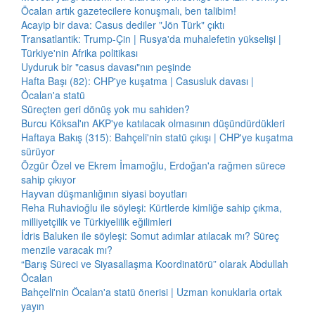
Öcalan artık gazetecilere konuşmalı, ben talibim!
Acayip bir dava: Casus dediler "Jön Türk" çıktı
Transatlantik: Trump-Çin | Rusya'da muhalefetin yükselişi |
Türkiye'nin Afrika politikası
Uyduruk bir "casus davası"nın peşinde
Hafta Başı (82): CHP'ye kuşatma | Casusluk davası |
Öcalan'a statü
Süreçten geri dönüş yok mu sahiden?
Burcu Köksal'ın AKP'ye katılacak olmasının düşündürdükleri
Haftaya Bakış (315): Bahçeli'nin statü çıkışı | CHP'ye kuşatma
sürüyor
Özgür Özel ve Ekrem İmamoğlu, Erdoğan'a rağmen sürece
sahip çıkıyor
Hayvan düşmanlığının siyasi boyutları
Reha Ruhavioğlu ile söyleşi: Kürtlerde kimliğe sahip çıkma,
milliyetçilik ve Türkiyelilik eğilimleri
İdris Baluken ile söyleşi: Somut adımlar atılacak mı? Süreç
menzile varacak mı?
“Barış Süreci ve Siyasallaşma Koordinatörü” olarak Abdullah
Öcalan
Bahçeli'nin Öcalan'a statü önerisi | Uzman konuklarla ortak
yayın