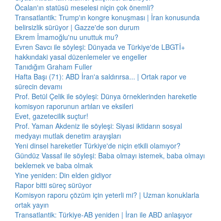
Öcalan'ın statüsü meselesi niçin çok önemli?
Transatlantik: Trump'ın kongre konuşması | İran konusunda
belirsizlik sürüyor | Gazze'de son durum
Ekrem İmamoğlu'nu unuttuk mu?
Evren Savcı ile söyleşi: Dünyada ve Türkiye'de LBGTİ+
hakkındaki yasal düzenlemeler ve engeller
Tanıdığım Graham Fuller
Hafta Başı (71): ABD İran'a saldırırsa... | Ortak rapor ve
sürecin devamı
Prof. Betül Çelik ile söyleşi: Dünya örneklerinden hareketle
komisyon raporunun artıları ve eksileri
Evet, gazetecilik suçtur!
Prof. Yaman Akdeniz ile söyleşi: Siyasi iktidarın sosyal
medyayı mutlak denetim arayışları
Yeni dinsel hareketler Türkiye'de niçin etkili olamıyor?
Gündüz Vassaf ile söyleşi: Baba olmayı istemek, baba olmayı
beklemek ve baba olmak
Yine yeniden: Din elden gidiyor
Rapor bitti süreç sürüyor
Komisyon raporu çözüm için yeterli mi? | Uzman konuklarla
ortak yayın
Transatlantik: Türkiye-AB yeniden | İran ile ABD anlaşıyor