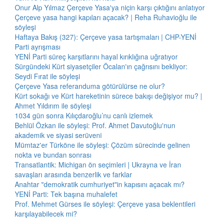
Onur Alp Yılmaz Çerçeve Yasa'ya niçin karşı çıktığını anlatıyor
Çerçeve yasa hangi kapıları açacak? | Reha Ruhavioğlu ile
söyleşi
Haftaya Bakış (327): Çerçeve yasa tartışmaları | CHP-YENİ
Parti ayrışması
YENİ Parti süreç karşıtlarını hayal kırıklığına uğratıyor
Sürgündeki Kürt siyasetçiler Öcalan'ın çağrısını bekliyor:
Seydi Fırat ile söyleşi
Çerçeve Yasa referanduma götürülürse ne olur?
Kürt sokağı ve Kürt hareketinin sürece bakışı değişiyor mu? |
Ahmet Yıldırım ile söyleşi
1034 gün sonra Kılıçdaroğlu’nu canlı izlemek
Behlül Özkan ile söyleşi: Prof. Ahmet Davutoğlu'nun
akademik ve siyasi serüveni
Mümtaz'er Türköne ile söyleşi: Çözüm sürecinde gelinen
nokta ve bundan sonrası
Transatlantik: Michigan ön seçimleri | Ukrayna ve İran
savaşları arasında benzerlik ve farklar
Anahtar "demokratik cumhuriyet"in kapısını açacak mı?
YENİ Parti: Tek başına muhalefet
Prof. Mehmet Gürses ile söyleşi: Çerçeve yasa beklentileri
karşılayabilecek mi?