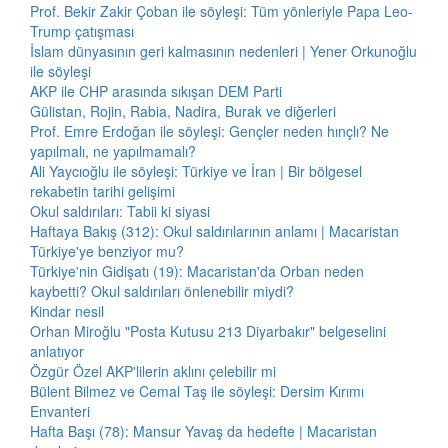
Prof. Bekir Zakir Çoban ile söyleşi: Tüm yönleriyle Papa Leo-
Trump çatışması
İslam dünyasının geri kalmasının nedenleri | Yener Orkunoğlu
ile söyleşi
AKP ile CHP arasında sıkışan DEM Parti
Gülistan, Rojin, Rabia, Nadira, Burak ve diğerleri
Prof. Emre Erdoğan ile söyleşi: Gençler neden hınçlı? Ne
yapılmalı, ne yapılmamalı?
Ali Yaycıoğlu ile söyleşi: Türkiye ve İran | Bir bölgesel
rekabetin tarihi gelişimi
Okul saldırıları: Tabii ki siyasi
Haftaya Bakış (312): Okul saldırılarının anlamı | Macaristan
Türkiye'ye benziyor mu?
Türkiye'nin Gidişatı (19): Macaristan'da Orban neden
kaybetti? Okul saldırıları önlenebilir miydi?
Kindar nesil
Orhan Miroğlu "Posta Kutusu 213 Diyarbakır" belgeselini
anlatıyor
Özgür Özel AKP'lilerin aklını çelebilir mi
Bülent Bilmez ve Cemal Taş ile söyleşi: Dersim Kırımı
Envanteri
Hafta Başı (78): Mansur Yavaş da hedefte | Macaristan