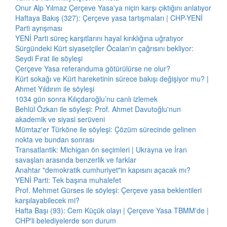
Onur Alp Yılmaz Çerçeve Yasa'ya niçin karşı çıktığını anlatıyor
Haftaya Bakış (327): Çerçeve yasa tartışmaları | CHP-YENİ
Parti ayrışması
YENİ Parti süreç karşıtlarını hayal kırıklığına uğratıyor
Sürgündeki Kürt siyasetçiler Öcalan'ın çağrısını bekliyor:
Seydi Fırat ile söyleşi
Çerçeve Yasa referanduma götürülürse ne olur?
Kürt sokağı ve Kürt hareketinin sürece bakışı değişiyor mu? |
Ahmet Yıldırım ile söyleşi
1034 gün sonra Kılıçdaroğlu’nu canlı izlemek
Behlül Özkan ile söyleşi: Prof. Ahmet Davutoğlu'nun
akademik ve siyasi serüveni
Mümtaz'er Türköne ile söyleşi: Çözüm sürecinde gelinen
nokta ve bundan sonrası
Transatlantik: Michigan ön seçimleri | Ukrayna ve İran
savaşları arasında benzerlik ve farklar
Anahtar "demokratik cumhuriyet"in kapısını açacak mı?
YENİ Parti: Tek başına muhalefet
Prof. Mehmet Gürses ile söyleşi: Çerçeve yasa beklentileri
karşılayabilecek mi?
Hafta Başı (93): Cem Küçük olayı | Çerçeve Yasa TBMM'de |
CHP'li belediyelerde son durum