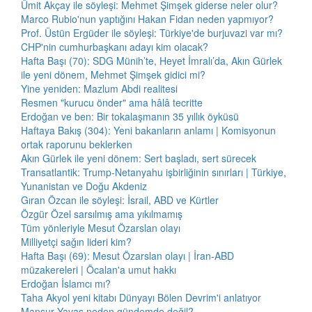
Ümit Akçay ile söyleşi: Mehmet Şimşek giderse neler olur?
Marco Rubio'nun yaptığını Hakan Fidan neden yapmıyor?
Prof. Üstün Ergüder ile söyleşi: Türkiye'de burjuvazi var mı?
CHP'nin cumhurbaşkanı adayı kim olacak?
Hafta Başı (70): SDG Münih’te, Heyet İmralı’da, Akın Gürlek
ile yeni dönem, Mehmet Şimşek gidici mi?
Yine yeniden: Mazlum Abdi realitesi
Resmen "kurucu önder" ama hâlâ tecritte
Erdoğan ve ben: Bir tokalaşmanın 35 yıllık öyküsü
Haftaya Bakış (304): Yeni bakanların anlamı | Komisyonun
ortak raporunu beklerken
Akın Gürlek ile yeni dönem: Sert başladı, sert sürecek
Transatlantik: Trump-Netanyahu işbirliğinin sınırları | Türkiye,
Yunanistan ve Doğu Akdeniz
Gıran Özcan ile söyleşi: İsrail, ABD ve Kürtler
Özgür Özel sarsılmış ama yıkılmamış
Tüm yönleriyle Mesut Özarslan olayı
Milliyetçi sağın lideri kim?
Hafta Başı (69): Mesut Özarslan olayı | İran-ABD
müzakereleri | Öcalan'a umut hakkı
Erdoğan İslamcı mı?
Taha Akyol yeni kitabı Dünyayı Bölen Devrim'i anlatıyor
Mansur Yavaş neden gündemde değil?