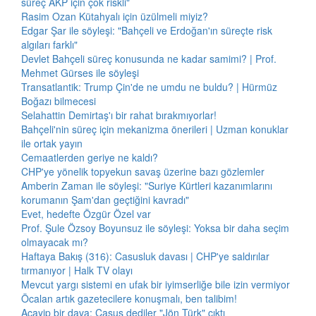
süreç AKP için çok riskli"
Rasim Ozan Kütahyalı için üzülmeli miyiz?
Edgar Şar ile söyleşi: "Bahçeli ve Erdoğan'ın süreçte risk
algıları farklı"
Devlet Bahçeli süreç konusunda ne kadar samimi? | Prof.
Mehmet Gürses ile söyleşi
Transatlantik: Trump Çin'de ne umdu ne buldu? | Hürmüz
Boğazı bilmecesi
Selahattin Demirtaş'ı bir rahat bırakmıyorlar!
Bahçeli'nin süreç için mekanizma önerileri | Uzman konuklar
ile ortak yayın
Cemaatlerden geriye ne kaldı?
CHP'ye yönelik topyekun savaş üzerine bazı gözlemler
Amberin Zaman ile söyleşi: "Suriye Kürtleri kazanımlarını
korumanın Şam'dan geçtiğini kavradı"
Evet, hedefte Özgür Özel var
Prof. Şule Özsoy Boyunsuz ile söyleşi: Yoksa bir daha seçim
olmayacak mı?
Haftaya Bakış (316): Casusluk davası | CHP'ye saldırılar
tırmanıyor | Halk TV olayı
Mevcut yargı sistemi en ufak bir iyimserliğe bile izin vermiyor
Öcalan artık gazetecilere konuşmalı, ben talibim!
Acayip bir dava: Casus dediler "Jön Türk" çıktı