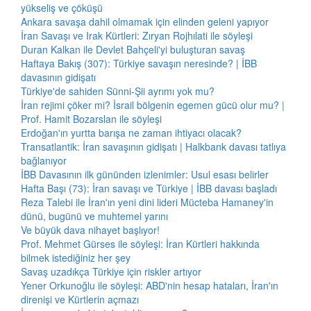
yükseliş ve çöküşü
Ankara savaşa dahil olmamak için elinden geleni yapıyor
İran Savaşı ve Irak Kürtleri: Zıryan Rojhılati ile söyleşi
Duran Kalkan ile Devlet Bahçeli'yi buluşturan savaş
Haftaya Bakış (307): Türkiye savaşın neresinde? | İBB
davasının gidişatı
Türkiye'de sahiden Sünni-Şii ayrımı yok mu?
İran rejimi çöker mi? İsrail bölgenin egemen gücü olur mu? |
Prof. Hamit Bozarslan ile söyleşi
Erdoğan'ın yurtta barışa ne zaman ihtiyacı olacak?
Transatlantik: İran savaşının gidişatı | Halkbank davası tatlıya
bağlanıyor
İBB Davasının ilk gününden izlenimler: Usul esası belirler
Hafta Başı (73): İran savaşı ve Türkiye | İBB davası başladı
Reza Talebi ile İran'ın yeni dini lideri Mücteba Hamaney'in
dünü, bugünü ve muhtemel yarını
Ve büyük dava nihayet başlıyor!
Prof. Mehmet Gürses ile söyleşi: İran Kürtleri hakkında
bilmek istediğiniz her şey
Savaş uzadıkça Türkiye için riskler artıyor
Yener Orkunoğlu ile söyleşi: ABD'nin hesap hataları, İran'ın
direnişi ve Kürtlerin açmazı