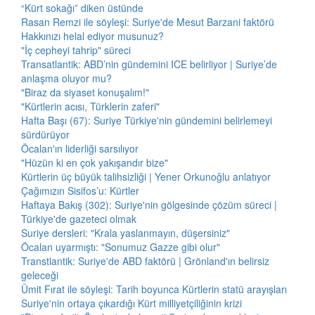
“Kürt sokağı” diken üstünde
Rasan Remzi ile söyleşi: Suriye'de Mesut Barzani faktörü
Hakkınızı helal ediyor musunuz?
"İç cepheyi tahrip" süreci
Transatlantik: ABD’nin gündemini ICE belirliyor | Suriye’de
anlaşma oluyor mu?
"Biraz da siyaset konuşalım!"
"Kürtlerin acısı, Türklerin zaferi"
Hafta Başı (67): Suriye Türkiye'nin gündemini belirlemeyi
sürdürüyor
Öcalan'ın liderliği sarsılıyor
"Hüzün ki en çok yakışandır bize"
Kürtlerin üç büyük talihsizliği | Yener Orkunoğlu anlatıyor
Çağımızın Sisifos’u: Kürtler
Haftaya Bakış (302): Suriye'nin gölgesinde çözüm süreci |
Türkiye'de gazeteci olmak
Suriye dersleri: "Krala yaslanmayın, düşersiniz"
Öcalan uyarmıştı: "Sonumuz Gazze gibi olur"
Transtlantik: Suriye'de ABD faktörü | Grönland'ın belirsiz
geleceği
Ümit Fırat ile söyleşi: Tarih boyunca Kürtlerin statü arayışları
Suriye'nin ortaya çıkardığı Kürt milliyetçiliğinin krizi