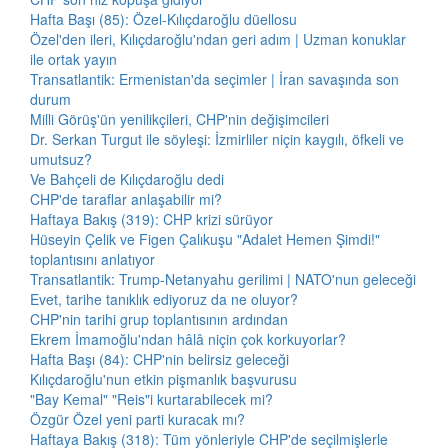
Hafta Başı (85): Özel-Kılıçdaroğlu düellosu
Özel'den ileri, Kılıçdaroğlu'ndan geri adım | Uzman konuklar
ile ortak yayın
Transatlantik: Ermenistan'da seçimler | İran savaşında son
durum
Milli Görüş'ün yenilikçileri, CHP'nin değişimcileri
Dr. Serkan Turgut ile söyleşi: İzmirliler niçin kaygılı, öfkeli ve
umutsuz?
Ve Bahçeli de Kılıçdaroğlu dedi
CHP'de taraflar anlaşabilir mi?
Haftaya Bakış (319): CHP krizi sürüyor
Hüseyin Çelik ve Figen Çalıkuşu "Adalet Hemen Şimdi!"
toplantısını anlatıyor
Transatlantik: Trump-Netanyahu gerilimi | NATO'nun geleceği
Evet, tarihe tanıklık ediyoruz da ne oluyor?
CHP'nin tarihi grup toplantısının ardından
Ekrem İmamoğlu'ndan hâlâ niçin çok korkuyorlar?
Hafta Başı (84): CHP'nin belirsiz geleceği
Kılıçdaroğlu'nun etkin pişmanlık başvurusu
"Bay Kemal" "Reis"i kurtarabilecek mi?
Özgür Özel yeni parti kuracak mı?
Haftaya Bakış (318): Tüm yönleriyle CHP'de seçilmişlerle