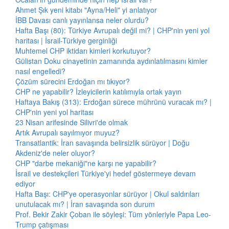
Ahmet Şık yeni kitabı "Ayna/Heli" yi anlatıyor
İBB Davası canlı yayınlansa neler olurdu?
Hafta Başı (80): Türkiye Avrupalı değil mi? | CHP'nin yeni yol
haritası | İsrail-Türkiye gerginliği
Muhtemel CHP iktidarı kimleri korkutuyor?
Gülistan Doku cinayetinin zamanında aydınlatılmasını kimler
nasıl engelledi?
Çözüm sürecini Erdoğan mı tıkıyor?
CHP ne yapabilir? İzleyicilerin katılımıyla ortak yayın
Haftaya Bakış (313): Erdoğan sürece mührünü vuracak mı? |
CHP'nin yeni yol haritası
23 Nisan arifesinde Silivri'de olmak
Artık Avrupalı sayılmıyor muyuz?
Transatlantik: İran savaşında belirsizlik sürüyor | Doğu
Akdeniz'de neler oluyor?
CHP "darbe mekaniği"ne karşı ne yapabilir?
İsrail ve destekçileri Türkiye'yi hedef göstermeye devam
ediyor
Hafta Başı: CHP'ye operasyonlar sürüyor | Okul saldırıları
unutulacak mı? | İran savaşında son durum
Prof. Bekir Zakir Çoban ile söyleşi: Tüm yönleriyle Papa Leo-
Trump çatışması