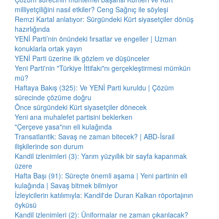
milliyetçiliğini nasıl etkiler? Ceng Sağnıç ile söyleşi
Remzi Kartal anlatıyor: Sürgündeki Kürt siyasetçiler dönüş
hazırlığında
YENİ Parti’nin önündeki fırsatlar ve engeller | Uzman
konuklarla ortak yayın
YENİ Parti üzerine ilk gözlem ve düşünceler
Yeni Parti'nin "Türkiye İttifakı"nı gerçekleştirmesi mümkün
mü?
Haftaya Bakış (325): Ve YENİ Parti kuruldu | Çözüm
sürecinde çözüme doğru
Önce sürgündeki Kürt siyasetçiler dönecek
Yeni ana muhalefet partisini beklerken
"Çerçeve yasa"nın eli kulağında
Transatlantik: Savaş ne zaman bitecek? | ABD-İsrail
ilişkilerinde son durum
Kandil izlenimleri (3): Yarım yüzyıllık bir sayfa kapanmak
üzere
Hafta Başı (91): Süreçte önemli aşama | Yeni partinin eli
kulağında | Savaş bitmek bilmiyor
İzleyicilerin katılımıyla: Kandil'de Duran Kalkan röportajının
öyküsü
Kandil izlenimleri (2): Üniformalar ne zaman çıkarılacak?