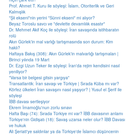
Prof. Ahmet T. Kuru ile söyleşi: İslam, Otoriterlik ve Geri
Kalmışlık
"Şii ekseni"nin yerini "Sünni ekseni" mi alıyor?
Beyaz Toroslu savcı ve "devlette devamlılık esastır"
Dr. Mehmet Akif Koç ile söyleşi: İran savaşında istihbaratın
rolü
Akın Gürlek'in mal varlığı tartışmasında son durum: Kim
haklı?
Haftaya Bakış (308): Akın Gürlek'in malvarlığı tartışmaları |
Birinci yılında 19 Mart
Dr. Ezgi Uzun Teker ile söyleşi: İran'da rejim kendisini nasıl
yeniliyor?
"Varsa bir belgesi gitsin yargıya"
Transatlantik: İran savaşı ve Türkiye | Sırada Küba mı var?
Körfez ülkeleri İran savaşını nasıl yaşıyor? | Yusuf el Şerif ile
söyleşi
İBB davası sertleşiyor
Ekrem İmamoğlu'nun zorlu sınavı
Hafta Başı (74): Sırada Türkiye mi var? İBB davasının anlamı
Türkiye'nin Gidişatı (18): Savaş uzarsa neler olur? İBB Davası
ve hukuk
Ali Şeriati'ye saldırılar ya da Türkiye'de İslamcı düşüncenin