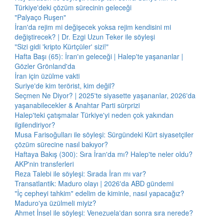
Türkiye'deki çözüm sürecinin geleceği
"Palyaço Ruşen"
İran'da rejim mi değişecek yoksa rejim kendisini mi
değiştirecek? | Dr. Ezgi Uzun Teker ile söyleşi
"Sizi gidi 'kripto Kürtçüler' sizi!"
Hafta Başı (65): İran'ın geleceği | Halep'te yaşananlar |
Gözler Grönland'da
İran için üzülme vakti
Suriye'de kim terörist, kim değil?
Seçmen Ne Diyor? | 2025'te siyasette yaşananlar, 2026'da
yaşanabilecekler & Anahtar Parti sürprizi
Halep'teki çatışmalar Türkiye'yi neden çok yakından
ilgilendiriyor?
Musa Farisoğulları ile söyleşi: Sürgündeki Kürt siyasetçiler
çözüm sürecine nasıl bakıyor?
Haftaya Bakış (300): Sıra İran'da mı? Halep'te neler oldu?
AKP'nin transferleri
Reza Talebi ile söyleşi: Sırada İran mı var?
Transatlantik: Maduro olayı | 2026'da ABD gündemi
"İç cepheyi tahkim" edelim de kiminle, nasıl yapacağız?
Maduro'ya üzülmeli miyiz?
Ahmet İnsel ile söyleşi: Venezuela'dan sonra sıra nerede?