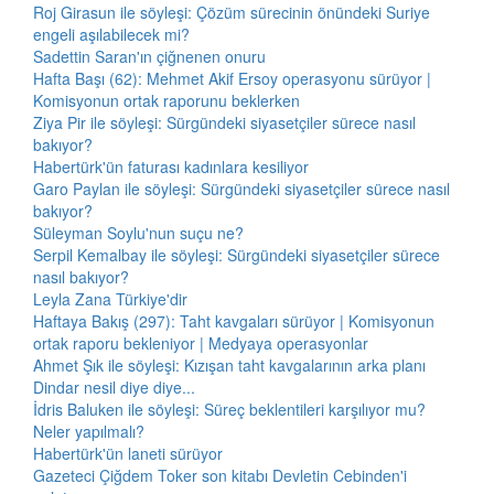
Roj Girasun ile söyleşi: Çözüm sürecinin önündeki Suriye
engeli aşılabilecek mi?
Sadettin Saran'ın çiğnenen onuru
Hafta Başı (62): Mehmet Akif Ersoy operasyonu sürüyor |
Komisyonun ortak raporunu beklerken
Ziya Pir ile söyleşi: Sürgündeki siyasetçiler sürece nasıl
bakıyor?
Habertürk'ün faturası kadınlara kesiliyor
Garo Paylan ile söyleşi: Sürgündeki siyasetçiler sürece nasıl
bakıyor?
Süleyman Soylu'nun suçu ne?
Serpil Kemalbay ile söyleşi: Sürgündeki siyasetçiler sürece
nasıl bakıyor?
Leyla Zana Türkiye'dir
Haftaya Bakış (297): Taht kavgaları sürüyor | Komisyonun
ortak raporu bekleniyor | Medyaya operasyonlar
Ahmet Şık ile söyleşi: Kızışan taht kavgalarının arka planı
Dindar nesil diye diye...
İdris Baluken ile söyleşi: Süreç beklentileri karşılıyor mu?
Neler yapılmalı?
Habertürk'ün laneti sürüyor
Gazeteci Çiğdem Toker son kitabı Devletin Cebinden'i