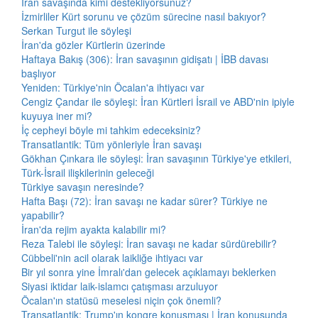
İran savaşında kimi destekliyorsunuz?
İzmirliler Kürt sorunu ve çözüm sürecine nasıl bakıyor?
Serkan Turgut ile söyleşi
İran'da gözler Kürtlerin üzerinde
Haftaya Bakış (306): İran savaşının gidişatı | İBB davası
başlıyor
Yeniden: Türkiye'nin Öcalan'a ihtiyacı var
Cengiz Çandar ile söyleşi: İran Kürtleri İsrail ve ABD'nin ipiyle
kuyuya iner mi?
İç cepheyi böyle mi tahkim edeceksiniz?
Transatlantik: Tüm yönleriyle İran savaşı
Gökhan Çınkara ile söyleşi: İran savaşının Türkiye'ye etkileri,
Türk-İsrail ilişkilerinin geleceği
Türkiye savaşın neresinde?
Hafta Başı (72): İran savaşı ne kadar sürer? Türkiye ne
yapabilir?
İran'da rejim ayakta kalabilir mi?
Reza Talebi ile söyleşi: İran savaşı ne kadar sürdürebilir?
Cübbeli'nin acil olarak laikliğe ihtiyacı var
Bir yıl sonra yine İmralı'dan gelecek açıklamayı beklerken
Siyasi iktidar laik-islamcı çatışması arzuluyor
Öcalan'ın statüsü meselesi niçin çok önemli?
Transatlantik: Trump'ın kongre konuşması | İran konusunda