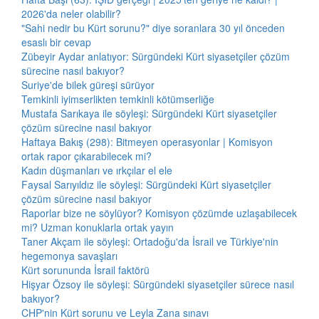
2026'da neler olabilir?
"Sahi nedir bu Kürt sorunu?" diye soranlara 30 yıl önceden
esaslı bir cevap
Zübeyir Aydar anlatıyor: Sürgündeki Kürt siyasetçiler çözüm
sürecine nasıl bakıyor?
Suriye'de bilek güreşi sürüyor
Temkinli iyimserlikten temkinli kötümserliğe
Mustafa Sarıkaya ile söyleşi: Sürgündeki Kürt siyasetçiler
çözüm sürecine nasıl bakıyor
Haftaya Bakış (298): Bitmeyen operasyonlar | Komisyon
ortak rapor çıkarabilecek mi?
Kadın düşmanları ve ırkçılar el ele
Faysal Sarıyıldız ile söyleşi: Sürgündeki Kürt siyasetçiler
çözüm sürecine nasıl bakıyor
Raporlar bize ne söylüyor? Komisyon çözümde uzlaşabilecek
mi? Uzman konuklarla ortak yayın
Taner Akçam ile söyleşi: Ortadoğu'da İsrail ve Türkiye'nin
hegemonya savaşları
Kürt sorununda İsrail faktörü
Hişyar Özsoy ile söyleşi: Sürgündeki siyasetçiler sürece nasıl
bakıyor?
CHP'nin Kürt sorunu ve Leyla Zana sınavı