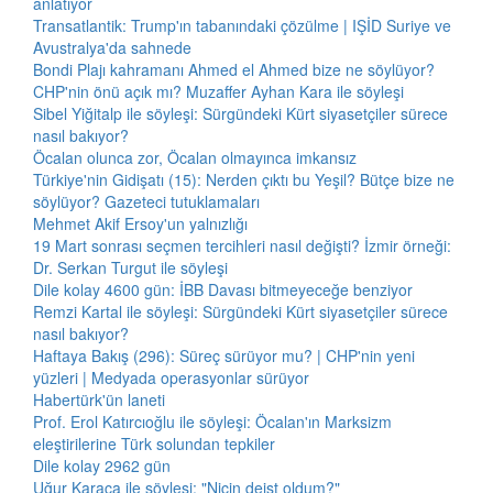
anlatıyor
Transatlantik: Trump'ın tabanındaki çözülme | IŞİD Suriye ve
Avustralya'da sahnede
Bondi Plajı kahramanı Ahmed el Ahmed bize ne söylüyor?
CHP'nin önü açık mı? Muzaffer Ayhan Kara ile söyleşi
Sibel Yiğitalp ile söyleşi: Sürgündeki Kürt siyasetçiler sürece
nasıl bakıyor?
Öcalan olunca zor, Öcalan olmayınca imkansız
Türkiye'nin Gidişatı (15): Nerden çıktı bu Yeşil? Bütçe bize ne
söylüyor? Gazeteci tutuklamaları
Mehmet Akif Ersoy'un yalnızlığı
19 Mart sonrası seçmen tercihleri nasıl değişti? İzmir örneği:
Dr. Serkan Turgut ile söyleşi
Dile kolay 4600 gün: İBB Davası bitmeyeceğe benziyor
Remzi Kartal ile söyleşi: Sürgündeki Kürt siyasetçiler sürece
nasıl bakıyor?
Haftaya Bakış (296): Süreç sürüyor mu? | CHP'nin yeni
yüzleri | Medyada operasyonlar sürüyor
Habertürk'ün laneti
Prof. Erol Katırcıoğlu ile söyleşi: Öcalan'ın Marksizm
eleştirilerine Türk solundan tepkiler
Dile kolay 2962 gün
Uğur Karaca ile söyleşi: "Niçin deist oldum?"