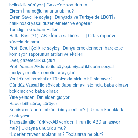
belirsizlik sürüyor | Gazze'de son durum
Ekrem İmamoğlu'nu unuttuk mu?
Evren Savcı ile söyleşi: Dünyada ve Türkiye'de LBGTİ+
hakkındaki yasal düzenlemeler ve engeller
Tanıdığım Graham Fuller
Hafta Başı (71): ABD İran'a saldırırsa... | Ortak rapor ve
sürecin devamı
Prof. Betül Çelik ile söyleşi: Dünya örneklerinden hareketle
komisyon raporunun artıları ve eksileri
Evet, gazetecilik suçtur!
Prof. Yaman Akdeniz ile söyleşi: Siyasi iktidarın sosyal
medyayı mutlak denetim arayışları
Yeni dinsel hareketler Türkiye'de niçin etkili olamıyor?
Gündüz Vassaf ile söyleşi: Baba olmayı istemek, baba olmayı
beklemek ve baba olmak
Yine yeniden: Din elden gidiyor
Rapor bitti süreç sürüyor
Komisyon raporu çözüm için yeterli mi? | Uzman konuklarla
ortak yayın
Transatlantik: Türkiye-AB yeniden | İran ile ABD anlaşıyor
mu? | Ukrayna unutuldu mu?
"Liderler zirvesi" toplanır mı? Toplanırsa ne olur?