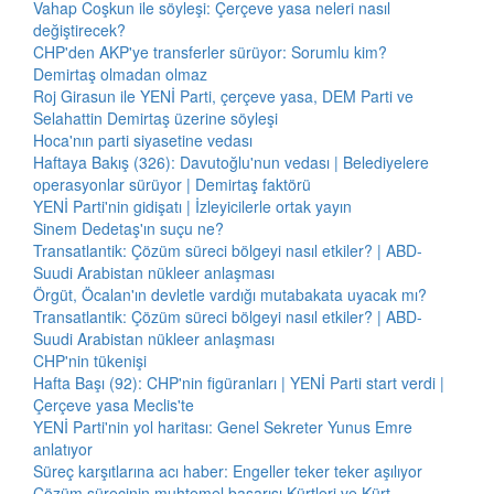
Vahap Coşkun ile söyleşi: Çerçeve yasa neleri nasıl
değiştirecek?
CHP'den AKP'ye transferler sürüyor: Sorumlu kim?
Demirtaş olmadan olmaz
Roj Girasun ile YENİ Parti, çerçeve yasa, DEM Parti ve
Selahattin Demirtaş üzerine söyleşi
Hoca'nın parti siyasetine vedası
Haftaya Bakış (326): Davutoğlu'nun vedası | Belediyelere
operasyonlar sürüyor | Demirtaş faktörü
YENİ Parti'nin gidişatı | İzleyicilerle ortak yayın
Sinem Dedetaş'ın suçu ne?
Transatlantik: Çözüm süreci bölgeyi nasıl etkiler? | ABD-
Suudi Arabistan nükleer anlaşması
Örgüt, Öcalan'ın devletle vardığı mutabakata uyacak mı?
Transatlantik: Çözüm süreci bölgeyi nasıl etkiler? | ABD-
Suudi Arabistan nükleer anlaşması
CHP'nin tükenişi
Hafta Başı (92): CHP'nin figüranları | YENİ Parti start verdi |
Çerçeve yasa Meclis'te
YENİ Parti'nin yol haritası: Genel Sekreter Yunus Emre
anlatıyor
Süreç karşıtlarına acı haber: Engeller teker teker aşılıyor
Çözüm sürecinin muhtemel başarısı Kürtleri ve Kürt