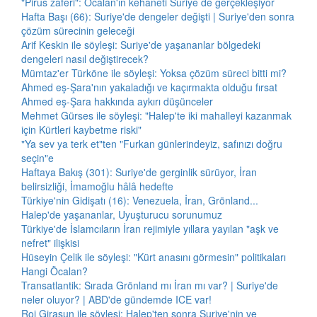
"Pirus zaferi": Öcalan'ın kehaneti Suriye de gerçekleşiyor
Hafta Başı (66): Suriye'de dengeler değişti | Suriye'den sonra
çözüm sürecinin geleceği
Arif Keskin ile söyleşi: Suriye'de yaşananlar bölgedeki
dengeleri nasıl değiştirecek?
Mümtaz'er Türköne ile söyleşi: Yoksa çözüm süreci bitti mi?
Ahmed eş-Şara'nın yakaladığı ve kaçırmakta olduğu fırsat
Ahmed eş-Şara hakkında aykırı düşünceler
Mehmet Gürses ile söyleşi: "Halep'te iki mahalleyi kazanmak
için Kürtleri kaybetme riski"
"Ya sev ya terk et"ten "Furkan günlerindeyiz, safınızı doğru
seçin"e
Haftaya Bakış (301): Suriye'de gerginlik sürüyor, İran
belirsizliği, İmamoğlu hâlâ hedefte
Türkiye'nin Gidişatı (16): Venezuela, İran, Grönland...
Halep'de yaşananlar, Uyuşturucu sorunumuz
Türkiye'de İslamcıların İran rejimiyle yıllara yayılan "aşk ve
nefret" ilişkisi
Hüseyin Çelik ile söyleşi: "Kürt anasını görmesin" politikaları
Hangi Öcalan?
Transatlantik: Sırada Grönland mı İran mı var? | Suriye'de
neler oluyor? | ABD'de gündemde ICE var!
Roj Girasun ile söyleşi: Halep'ten sonra Suriye'nin ve