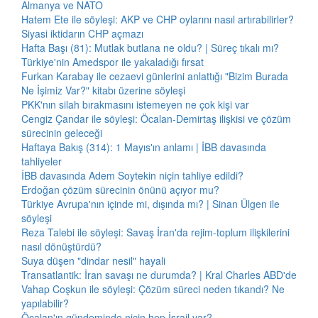
Almanya ve NATO
Hatem Ete ile söyleşi: AKP ve CHP oylarını nasıl artırabilirler?
Siyasi iktidarın CHP açmazı
Hafta Başı (81): Mutlak butlana ne oldu? | Süreç tıkalı mı?
Türkiye'nin Amedspor ile yakaladığı fırsat
Furkan Karabay ile cezaevi günlerini anlattığı "Bizim Burada
Ne İşimiz Var?" kitabı üzerine söyleşi
PKK'nın silah bırakmasını istemeyen ne çok kişi var
Cengiz Çandar ile söyleşi: Öcalan-Demirtaş ilişkisi ve çözüm
sürecinin geleceği
Haftaya Bakış (314): 1 Mayıs'ın anlamı | İBB davasında
tahliyeler
İBB davasında Adem Soytekin niçin tahliye edildi?
Erdoğan çözüm sürecinin önünü açıyor mu?
Türkiye Avrupa'nın içinde mi, dışında mı? | Sinan Ülgen ile
söyleşi
Reza Talebi ile söyleşi: Savaş İran'da rejim-toplum ilişkilerini
nasıl dönüştürdü?
Suya düşen "dindar nesil" hayali
Transatlantik: İran savaşı ne durumda? | Kral Charles ABD'de
Vahap Coşkun ile söyleşi: Çözüm süreci neden tıkandı? Ne
yapılabilir?
Öcalan'ın gündeminde niçin hep İsrail var?