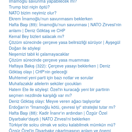
İmamoğlu savunma yapabilecek mi?
Trump bizi niçin öptü?
NATO bizim neyimiz olur?
Ekrem İmamoğlu'nun savunmasını beklerken
Hafta Başı (89): İmamoğlu'nun savunması | NATO Zirvesi'nin
anlamı | Deniz Göktaş ve CHP
Kemal Bey bizleri salacak mı?
Çözüm sürecinde çerçeve yasa belirsizliği sürüyor | Ayşegül
Doğan ile söyleşi
Neşemizi tabii ki çalamayacaklar
Çözüm sürecinde çerçeve yasa muamması
Haftaya Bakış (322): Çerçeve yasayı beklerken | Deniz
Göktaş olayı | CHP'nin geleceği
Muhtemel yeni parti için bazı notlar ve sorular
Muhafazakâr ailelerin seküler çocukları
Hatem Ete ile söyleşi: Özel'in kuracağı yeni bir partinin
seçmen nezdinde karşılığı var mı?
Deniz Göktaş olayı: Meyve veren ağacı taşlıyorlar
Erdoğan'ın "İmamoğlu kötü, çevresi iyi" stratejisi tutar mı?
Hafta Başı (88): Kadir İnanır'ın ardından | Özgür Özel
Diyarbakır'daydı | NATO Zirvesi'ni beklerken
Türkiye'de solcu olmak ve solcu kalabilmek mümkün mü?
Özgür Özel'in Diyarbakır çıkartmasının anlam ve önemi