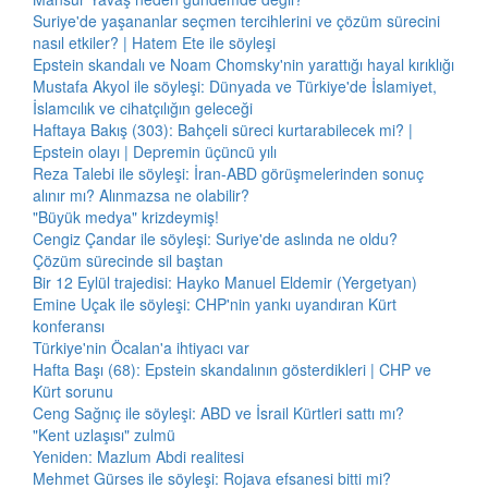
Suriye'de yaşananlar seçmen tercihlerini ve çözüm sürecini
nasıl etkiler? | Hatem Ete ile söyleşi
Epstein skandalı ve Noam Chomsky'nin yarattığı hayal kırıklığı
Mustafa Akyol ile söyleşi: Dünyada ve Türkiye'de İslamiyet,
İslamcılık ve cihatçılığın geleceği
Haftaya Bakış (303): Bahçeli süreci kurtarabilecek mi? |
Epstein olayı | Depremin üçüncü yılı
Reza Talebi ile söyleşi: İran-ABD görüşmelerinden sonuç
alınır mı? Alınmazsa ne olabilir?
"Büyük medya" krizdeymiş!
Cengiz Çandar ile söyleşi: Suriye'de aslında ne oldu?
Çözüm sürecinde sil baştan
Bir 12 Eylül trajedisi: Hayko Manuel Eldemir (Yergetyan)
Emine Uçak ile söyleşi: CHP'nin yankı uyandıran Kürt
konferansı
Türkiye'nin Öcalan'a ihtiyacı var
Hafta Başı (68): Epstein skandalının gösterdikleri | CHP ve
Kürt sorunu
Ceng Sağnıç ile söyleşi: ABD ve İsrail Kürtleri sattı mı?
"Kent uzlaşısı" zulmü
Yeniden: Mazlum Abdi realitesi
Mehmet Gürses ile söyleşi: Rojava efsanesi bitti mi?