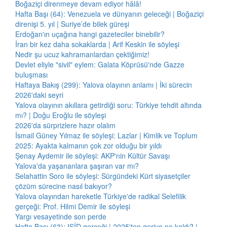
Boğaziçi direnmeye devam ediyor hâlâ!
Hafta Başı (64): Venezuela ve dünyanın geleceği | Boğaziçi
direnişi 5. yıl | Suriye’de bilek güreşi
Erdoğan'ın uçağına hangi gazeteciler binebilir?
İran bir kez daha sokaklarda | Arif Keskin ile söyleşi
Nedir şu ucuz kahramanlardan çektiğimiz!
Devlet eliyle "sivil" eylem: Galata Köprüsü'nde Gazze
buluşması
Haftaya Bakış (299): Yalova olayının anlamı | İki sürecin
2026'daki seyri
Yalova olayının akıllara getirdiği soru: Türkiye tehdit altında
mı? | Doğu Eroğlu ile söyleşi
2026'da sürprizlere hazır olalım
İsmail Güney Yılmaz ile söyleşi: Lazlar | Kimlik ve Toplum
2025: Ayakta kalmanın çok zor olduğu bir yıldı
Şenay Aydemir ile söyleşi: AKP'nin Kültür Savaşı
Yalova'da yaşananlara şaşıran var mı?
Selahattin Soro ile söyleşi: Sürgündeki Kürt siyasetçiler
çözüm sürecine nasıl bakıyor?
Yalova olayından hareketle Türkiye'de radikal Selefilik
gerçeği: Prof. Hilmi Demir ile söyleşi
Yargı vesayetinde son perde
Hafta Başı (63): IŞİD gerçeği | 2025'ten geriye ne kaldı? |