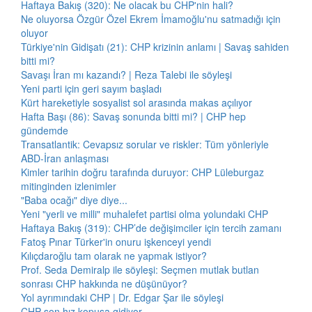
Haftaya Bakış (320): Ne olacak bu CHP'nin hali?
Ne oluyorsa Özgür Özel Ekrem İmamoğlu'nu satmadığı için
oluyor
Türkiye'nin Gidişatı (21): CHP krizinin anlamı | Savaş sahiden
bitti mi?
Savaşı İran mı kazandı? | Reza Talebi ile söyleşi
Yeni parti için geri sayım başladı
Kürt hareketiyle sosyalist sol arasında makas açılıyor
Hafta Başı (86): Savaş sonunda bitti mi? | CHP hep
gündemde
Transatlantik: Cevapsız sorular ve riskler: Tüm yönleriyle
ABD-İran anlaşması
Kimler tarihin doğru tarafında duruyor: CHP Lüleburgaz
mitinginden izlenimler
"Baba ocağı" diye diye...
Yeni "yerli ve milli" muhalefet partisi olma yolundaki CHP
Haftaya Bakış (319): CHP’de değişimciler için tercih zamanı
Fatoş Pınar Türker'in onuru işkenceyi yendi
Kılıçdaroğlu tam olarak ne yapmak istiyor?
Prof. Seda Demiralp ile söyleşi: Seçmen mutlak butlan
sonrası CHP hakkında ne düşünüyor?
Yol ayrımındaki CHP | Dr. Edgar Şar ile söyleşi
CHP son hız kopuşa gidiyor