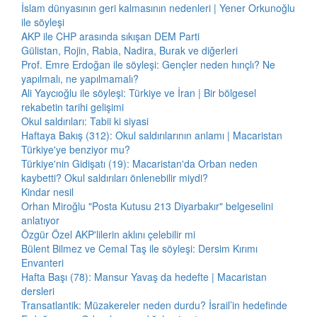
İslam dünyasının geri kalmasının nedenleri | Yener Orkunoğlu
ile söyleşi
AKP ile CHP arasında sıkışan DEM Parti
Gülistan, Rojin, Rabia, Nadira, Burak ve diğerleri
Prof. Emre Erdoğan ile söyleşi: Gençler neden hınçlı? Ne
yapılmalı, ne yapılmamalı?
Ali Yaycıoğlu ile söyleşi: Türkiye ve İran | Bir bölgesel
rekabetin tarihi gelişimi
Okul saldırıları: Tabii ki siyasi
Haftaya Bakış (312): Okul saldırılarının anlamı | Macaristan
Türkiye'ye benziyor mu?
Türkiye'nin Gidişatı (19): Macaristan'da Orban neden
kaybetti? Okul saldırıları önlenebilir miydi?
Kindar nesil
Orhan Miroğlu "Posta Kutusu 213 Diyarbakır" belgeselini
anlatıyor
Özgür Özel AKP'lilerin aklını çelebilir mi
Bülent Bilmez ve Cemal Taş ile söyleşi: Dersim Kırımı
Envanteri
Hafta Başı (78): Mansur Yavaş da hedefte | Macaristan
dersleri
Transatlantik: Müzakereler neden durdu? İsrail’in hedefinde