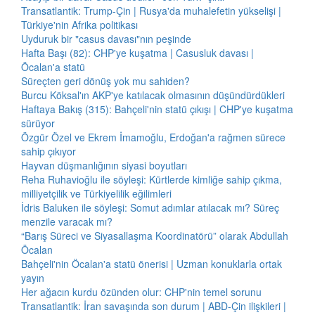
Transatlantik: Trump-Çin | Rusya'da muhalefetin yükselişi |
Türkiye'nin Afrika politikası
Uyduruk bir "casus davası"nın peşinde
Hafta Başı (82): CHP'ye kuşatma | Casusluk davası |
Öcalan'a statü
Süreçten geri dönüş yok mu sahiden?
Burcu Köksal'ın AKP'ye katılacak olmasının düşündürdükleri
Haftaya Bakış (315): Bahçeli'nin statü çıkışı | CHP'ye kuşatma
sürüyor
Özgür Özel ve Ekrem İmamoğlu, Erdoğan'a rağmen sürece
sahip çıkıyor
Hayvan düşmanlığının siyasi boyutları
Reha Ruhavioğlu ile söyleşi: Kürtlerde kimliğe sahip çıkma,
milliyetçilik ve Türkiyelilik eğilimleri
İdris Baluken ile söyleşi: Somut adımlar atılacak mı? Süreç
menzile varacak mı?
“Barış Süreci ve Siyasallaşma Koordinatörü” olarak Abdullah
Öcalan
Bahçeli'nin Öcalan'a statü önerisi | Uzman konuklarla ortak
yayın
Her ağacın kurdu özünden olur: CHP'nin temel sorunu
Transatlantik: İran savaşında son durum | ABD-Çin ilişkileri |