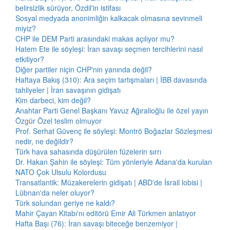
belirsizlik sürüyor, Özdil'in istifası
Sosyal medyada anonimliğin kalkacak olmasına sevinmeli
miyiz?
CHP ile DEM Parti arasındaki makas açılıyor mu?
Hatem Ete ile söyleşi: İran savaşı seçmen tercihlerini nasıl
etkiliyor?
Diğer partiler niçin CHP'nin yanında değil?
Haftaya Bakış (310): Ara seçim tartışmaları | İBB davasında
tahliyeler | İran savaşının gidişatı
Kim darbeci, kim değil?
Anahtar Parti Genel Başkanı Yavuz Ağıralioğlu ile özel yayın
Özgür Özel teslim olmuyor
Prof. Serhat Güvenç ile söyleşi: Montrö Boğazlar Sözleşmesi
nedir, ne değildir?
Türk hava sahasında düşürülen füzelerin sırrı
Dr. Hakan Şahin ile söyleşi: Tüm yönleriyle Adana'da kurulan
NATO Çok Ulsulu Kolordusu
Transatlantik: Müzakerelerin gidişatı | ABD'de İsrail lobisi |
Lübnan'da neler oluyor?
Türk solundan geriye ne kaldı?
Mahir Çayan Kitabı'nı editörü Emir Ali Türkmen anlatıyor
Hafta Başı (76): İran savaşı biteceğe benzemiyor |