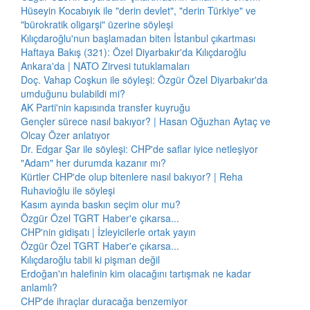
Hüseyin Kocabıyık ile "derin devlet", "derin Türkiye" ve
"bürokratik oligarşi" üzerine söyleşi
Kılıçdaroğlu'nun başlamadan biten İstanbul çıkartması
Haftaya Bakış (321): Özel Diyarbakır'da Kılıçdaroğlu
Ankara'da | NATO Zirvesi tutuklamaları
Doç. Vahap Coşkun ile söyleşi: Özgür Özel Diyarbakır'da
umduğunu bulabildi mi?
AK Parti'nin kapısında transfer kuyruğu
Gençler sürece nasıl bakıyor? | Hasan Oğuzhan Aytaç ve
Olcay Özer anlatıyor
Dr. Edgar Şar ile söyleşi: CHP'de saflar iyice netleşiyor
"Adam" her durumda kazanır mı?
Kürtler CHP'de olup bitenlere nasıl bakıyor? | Reha
Ruhavioğlu ile söyleşi
Kasım ayında baskın seçim olur mu?
Özgür Özel TGRT Haber'e çıkarsa...
CHP'nin gidişatı | İzleyicilerle ortak yayın
Özgür Özel TGRT Haber'e çıkarsa...
Kılıçdaroğlu tabii ki pişman değil
Erdoğan'ın halefinin kim olacağını tartışmak ne kadar
anlamlı?
CHP'de ihraçlar duracağa benzemiyor