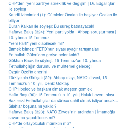
CHP'den "yeni parti"ye süreklilik ve değişim | Dr. Edgar Şar
ile söyleşi
Kandil izlenimleri (1): Cümleler Öcalan ile başlıyor Öcalan ile
bitiyor
Duran Kalkan ile söyleşi: Bu süreç batmayacak!
Haftaya Bakış (324): Yeni parti yolda | Ahbap soruşturması |
10. yılında 15 Temmuz
"Yeni Parti" yeni olabilecek mi?
Bitmek bilmez “FETÖ’nün siyasi ayağı” tartışmaları
Fethullah Gülen'den geriye neler kaldı?
Gökhan Bacık ile söyleşi: 15 Temmuz'un 10. yılında
Fethullahçılığın durumu ve muhtemel geleceği
Özgür Özel'in enerjisi
Türkiye'nin Gidişatı (22): Ahbap olayı, NATO zirvesi, 15
Temmuz'un 10. yılı, Deniz Göktaş
CHP'li belediye başkanı olmak ateşten gömlek
Hafta Başı (90): 15 Temmuz'un 10. yılı | Haluk Levent olayı
Bazı eski Fethullahçılar da sürece dahil olmak istiyor ancak...
Silahlar boşuna mı yakıldı?
Haftaya Bakış (323): NATO Zirvesi'nin ardından | İmamoğlu
savunma yapabilecek mi?
CHP'de ortayolculuk mümkün mü?