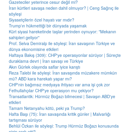
Gazeteciler yeterince cesur değil mi?
İran kürtleri savaşa neden dahil olmuyor? | Ceng Sağnıç ile
söyleşi
Siyasetçilerin özel hayatı var mıdır?
Trump'ın hükmettiği bir dünyada yaşamak
Kürt siyasi hareketinde taşlar yerinden oynuyor: "Mekanın
sahipleri geliyor"
Prof. Selva Demiralp ile söyleşi: İran savaşının Türkiye ve
dünya ekonomisine etkileri
Haftaya Bakış (309): CHP'ye operasyonlar sürüyor | Süreçte
duraklama devri | İran savaşı ve Türkiye
Akın Gürlek olayında saflar iyice karıştı
Reza Talebi ile söyleşi: İran savaşında müzakere mümkün
mü? ABD kara harekatı yapar mı?
CHP'nin bağımsız medyaya ihtiyacı var ama işi çok zor
Fethullahçılar CHP'ye operasyon mu çekiyor?
Transatlantik: Hürmüz Boğazı bilmecesi | Savaşın ABD'ye
etkileri
Tamam Netanyahu kötü, peki ya Trump?
Hafta Başı (75): İran savaşında kritik günler | Malvarlığı
tartışması sürüyor
Behlül Özkan ile söyleşi: Trump Hürmüz Boğazı konusunda
niçin çark etti?