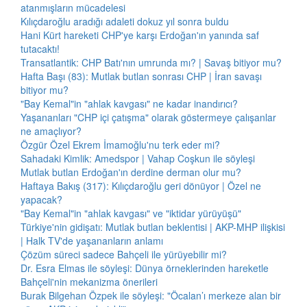
atanmışların mücadelesi
Kılıçdaroğlu aradığı adaleti dokuz yıl sonra buldu
Hani Kürt hareketi CHP'ye karşı Erdoğan'ın yanında saf
tutacaktı!
Transatlantik: CHP Batı'nın umrunda mı? | Savaş bitiyor mu?
Hafta Başı (83): Mutlak butlan sonrası CHP | İran savaşı
bitiyor mu?
"Bay Kemal"in "ahlak kavgası" ne kadar inandırıcı?
Yaşananları "CHP içi çatışma" olarak göstermeye çalışanlar
ne amaçlıyor?
Özgür Özel Ekrem İmamoğlu'nu terk eder mi?
Sahadaki Kimlik: Amedspor | Vahap Coşkun ile söyleşi
Mutlak butlan Erdoğan'ın derdine derman olur mu?
Haftaya Bakış (317): Kılıçdaroğlu geri dönüyor | Özel ne
yapacak?
"Bay Kemal"in "ahlak kavgası" ve "iktidar yürüyüşü"
Türkiye'nin gidişatı: Mutlak butlan beklentisi | AKP-MHP ilişkisi
| Halk TV'de yaşananların anlamı
Çözüm süreci sadece Bahçeli ile yürüyebilir mi?
Dr. Esra Elmas ile söyleşi: Dünya örneklerinden hareketle
Bahçeli'nin mekanizma önerileri
Burak Bilgehan Özpek ile söyleşi: "Öcalan’ı merkeze alan bir