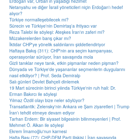
Erdoğan var, Orban’ın yaşadığı hezimet
Netanyahu ve diğer İsrail yöneticileri niçin Erdoğan'ı hedef
alıyor?
Türkiye normalleşebilecek mi?
Sürecin ve Türkiye'nin Demirtaş'a ihtiyacı var
Reza Talebi ile söyleşi: Ateşkes İran'ın zaferi mi?
Müzakerelerden barış çıkar mı?
İktidar CHP'ye yönelik saldırılarını şiddetlendiriyor
Haftaya Bakış (311): CHP'nin ara seçim kampanyası,
operasyonlar sürüyor, İran savaşında mola
Gizli tanıklar neye tanık, etkin pişmanlar neden pişman?
Dünyada ve Türkiye'de yaşananlar seçmenlerin duygularını
nasıl etkiliyor? | Prof. Seda Demiralp
Salı günleri Devlet Bahçeli dinlemek
19 Mart sürecinin birinci yılında Türkiye'nin ruh hali: Dr.
Erman Bakırcı ile söyleşi
Yılmaz Özdil olayı bize neler söylüyor?
Transatlantik: Zelensky'nin Ankara ve Şam ziyaretleri | Trump
İran'ı tehdit etmeye devam ediyor
Tarhan Erdem: Bir siyaset bilgesinin bilinmeyenleri | Prof.
Mehmet Ö. Alkan ile söyleşi
Ekrem İmamoğlu'nun karnesi
Hafta Başı (77): CHP-DEM Parti ilişkisi | İran savaşında