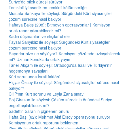
Suriye'de bilek güreşi sürüyor
Temkinli iyimserlikten temkinli kötümserliğe
Mustafa Sarıkaya ile söyleşi: Sürgündeki Kürt siyasetçiler
çözüm sürecine nasıl bakıyor
Haftaya Bakış (298): Bitmeyen operasyonlar | Komisyon
ortak rapor çıkarabilecek mi?
Kadın düşmanları ve ırkçılar el ele
Faysal Sarıyıldız ile söyleşi: Sürgündeki Kürt siyasetçiler
çözüm sürecine nasıl bakıyor
Raporlar bize ne söylüyor? Komisyon çözümde uzlaşabilecek
mi? Uzman konuklarla ortak yayın
Taner Akçam ile söyleşi: Ortadoğu'da İsrail ve Türkiye'nin
hegemonya savaşları
Kürt sorununda İsrail faktörü
Hişyar Özsoy ile söyleşi: Sürgündeki siyasetçiler sürece nasıl
bakıyor?
CHP'nin Kürt sorunu ve Leyla Zana sınavı
Roj Girasun ile söyleşi: Çözüm sürecinin önündeki Suriye
engeli aşılabilecek mi?
Sadettin Saran'ın çiğnenen onuru
Hafta Başı (62): Mehmet Akif Ersoy operasyonu sürüyor |
Komisyonun ortak raporunu beklerken
Ziya Pir ile söyleşi: Sürgündeki siyasetçiler sürece nasıl