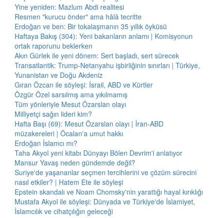
Yine yeniden: Mazlum Abdi realitesi
Resmen "kurucu önder" ama hâlâ tecritte
Erdoğan ve ben: Bir tokalaşmanın 35 yıllık öyküsü
Haftaya Bakış (304): Yeni bakanların anlamı | Komisyonun
ortak raporunu beklerken
Akın Gürlek ile yeni dönem: Sert başladı, sert sürecek
Transatlantik: Trump-Netanyahu işbirliğinin sınırları | Türkiye,
Yunanistan ve Doğu Akdeniz
Gıran Özcan ile söyleşi: İsrail, ABD ve Kürtler
Özgür Özel sarsılmış ama yıkılmamış
Tüm yönleriyle Mesut Özarslan olayı
Milliyetçi sağın lideri kim?
Hafta Başı (69): Mesut Özarslan olayı | İran-ABD
müzakereleri | Öcalan'a umut hakkı
Erdoğan İslamcı mı?
Taha Akyol yeni kitabı Dünyayı Bölen Devrim'i anlatıyor
Mansur Yavaş neden gündemde değil?
Suriye'de yaşananlar seçmen tercihlerini ve çözüm sürecini
nasıl etkiler? | Hatem Ete ile söyleşi
Epstein skandalı ve Noam Chomsky'nin yarattığı hayal kırıklığı
Mustafa Akyol ile söyleşi: Dünyada ve Türkiye'de İslamiyet,
İslamcılık ve cihatçılığın geleceği