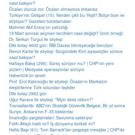
nasıl bakıyor?
Öcalan olunca zor, Öcalan olmayınca imkansız
Türkiye'nin Gidişatı (15): Nerden çıktı bu Yeşil? Bütçe bize ne
söylüyor? Gazeteci tutuklamaları
Mehmet Akif Ersoy'un yalnızlığı
19 Mart sonrası seçmen tercihleri nasıl değişti? İzmir örneği:
Dr. Serkan Turgut ile söyleşi
Dile kolay 4600 gün: İBB Davası bitmeyeceğe benziyor
Remzi Kartal ile söyleşi: Sürgündeki Kürt siyasetçiler sürece
nasıl bakıyor?
Haftaya Bakış (296): Süreç sürüyor mu? | CHP'nin yeni
yüzleri | Medyada operasyonlar sürüyor
Habertürk'ün laneti
Prof. Erol Katırcıoğlu ile söyleşi: Öcalan'ın Marksizm
eleştirilerine Türk solundan tepkiler
Dile kolay 2962 gün
Uğur Karaca ile söyleşi: "Niçin deist oldum?"
Transatlantik: ABD'nin Stratejik Güvenlik Belgesi, Bir yıl sonra
Suriye, Ankara'nın F-35 beklentisi
İmamoğlu yargılamaları: Savunma saldırıyor
Fatih Altaylı haklı mı? İş dünyamız korkak mı?
Hafta Başı (61): Tom Barrack'tan peşpeşe mesajlar | CHP'de