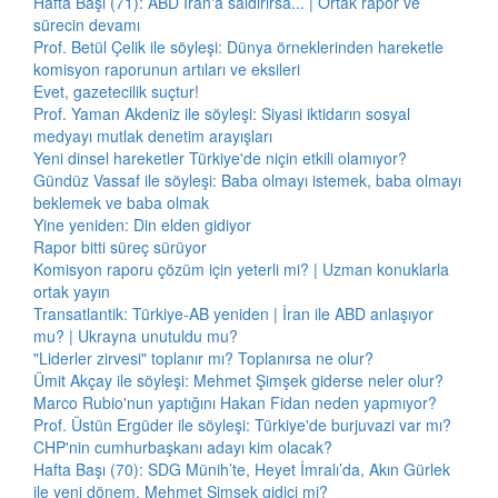
Hafta Başı (71): ABD İran'a saldırırsa... | Ortak rapor ve
sürecin devamı
Prof. Betül Çelik ile söyleşi: Dünya örneklerinden hareketle
komisyon raporunun artıları ve eksileri
Evet, gazetecilik suçtur!
Prof. Yaman Akdeniz ile söyleşi: Siyasi iktidarın sosyal
medyayı mutlak denetim arayışları
Yeni dinsel hareketler Türkiye'de niçin etkili olamıyor?
Gündüz Vassaf ile söyleşi: Baba olmayı istemek, baba olmayı
beklemek ve baba olmak
Yine yeniden: Din elden gidiyor
Rapor bitti süreç sürüyor
Komisyon raporu çözüm için yeterli mi? | Uzman konuklarla
ortak yayın
Transatlantik: Türkiye-AB yeniden | İran ile ABD anlaşıyor
mu? | Ukrayna unutuldu mu?
"Liderler zirvesi" toplanır mı? Toplanırsa ne olur?
Ümit Akçay ile söyleşi: Mehmet Şimşek giderse neler olur?
Marco Rubio'nun yaptığını Hakan Fidan neden yapmıyor?
Prof. Üstün Ergüder ile söyleşi: Türkiye'de burjuvazi var mı?
CHP'nin cumhurbaşkanı adayı kim olacak?
Hafta Başı (70): SDG Münih’te, Heyet İmralı’da, Akın Gürlek
ile yeni dönem, Mehmet Şimşek gidici mi?