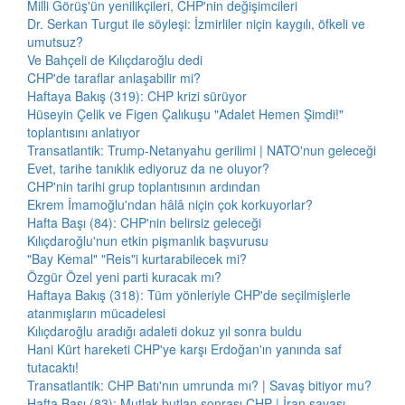
Milli Görüş'ün yenilikçileri, CHP'nin değişimcileri
Dr. Serkan Turgut ile söyleşi: İzmirliler niçin kaygılı, öfkeli ve
umutsuz?
Ve Bahçeli de Kılıçdaroğlu dedi
CHP'de taraflar anlaşabilir mi?
Haftaya Bakış (319): CHP krizi sürüyor
Hüseyin Çelik ve Figen Çalıkuşu "Adalet Hemen Şimdi!"
toplantısını anlatıyor
Transatlantik: Trump-Netanyahu gerilimi | NATO'nun geleceği
Evet, tarihe tanıklık ediyoruz da ne oluyor?
CHP'nin tarihi grup toplantısının ardından
Ekrem İmamoğlu'ndan hâlâ niçin çok korkuyorlar?
Hafta Başı (84): CHP'nin belirsiz geleceği
Kılıçdaroğlu'nun etkin pişmanlık başvurusu
"Bay Kemal" "Reis"i kurtarabilecek mi?
Özgür Özel yeni parti kuracak mı?
Haftaya Bakış (318): Tüm yönleriyle CHP'de seçilmişlerle
atanmışların mücadelesi
Kılıçdaroğlu aradığı adaleti dokuz yıl sonra buldu
Hani Kürt hareketi CHP'ye karşı Erdoğan'ın yanında saf
tutacaktı!
Transatlantik: CHP Batı'nın umrunda mı? | Savaş bitiyor mu?
Hafta Başı (83): Mutlak butlan sonrası CHP | İran savaşı