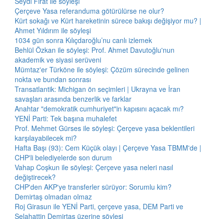
Seydi Fırat ile söyleşi
Çerçeve Yasa referanduma götürülürse ne olur?
Kürt sokağı ve Kürt hareketinin sürece bakışı değişiyor mu? |
Ahmet Yıldırım ile söyleşi
1034 gün sonra Kılıçdaroğlu’nu canlı izlemek
Behlül Özkan ile söyleşi: Prof. Ahmet Davutoğlu'nun
akademik ve siyasi serüveni
Mümtaz'er Türköne ile söyleşi: Çözüm sürecinde gelinen
nokta ve bundan sonrası
Transatlantik: Michigan ön seçimleri | Ukrayna ve İran
savaşları arasında benzerlik ve farklar
Anahtar "demokratik cumhuriyet"in kapısını açacak mı?
YENİ Parti: Tek başına muhalefet
Prof. Mehmet Gürses ile söyleşi: Çerçeve yasa beklentileri
karşılayabilecek mi?
Hafta Başı (93): Cem Küçük olayı | Çerçeve Yasa TBMM'de |
CHP'li belediyelerde son durum
Vahap Coşkun ile söyleşi: Çerçeve yasa neleri nasıl
değiştirecek?
CHP'den AKP'ye transferler sürüyor: Sorumlu kim?
Demirtaş olmadan olmaz
Roj Girasun ile YENİ Parti, çerçeve yasa, DEM Parti ve
Selahattin Demirtaş üzerine söyleşi