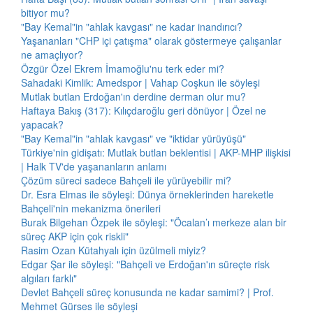
bitiyor mu?
"Bay Kemal"in "ahlak kavgası" ne kadar inandırıcı?
Yaşananları "CHP içi çatışma" olarak göstermeye çalışanlar
ne amaçlıyor?
Özgür Özel Ekrem İmamoğlu'nu terk eder mi?
Sahadaki Kimlik: Amedspor | Vahap Coşkun ile söyleşi
Mutlak butlan Erdoğan'ın derdine derman olur mu?
Haftaya Bakış (317): Kılıçdaroğlu geri dönüyor | Özel ne
yapacak?
"Bay Kemal"in "ahlak kavgası" ve "iktidar yürüyüşü"
Türkiye'nin gidişatı: Mutlak butlan beklentisi | AKP-MHP ilişkisi
| Halk TV'de yaşananların anlamı
Çözüm süreci sadece Bahçeli ile yürüyebilir mi?
Dr. Esra Elmas ile söyleşi: Dünya örneklerinden hareketle
Bahçeli'nin mekanizma önerileri
Burak Bilgehan Özpek ile söyleşi: "Öcalan’ı merkeze alan bir
süreç AKP için çok riskli"
Rasim Ozan Kütahyalı için üzülmeli miyiz?
Edgar Şar ile söyleşi: "Bahçeli ve Erdoğan'ın süreçte risk
algıları farklı"
Devlet Bahçeli süreç konusunda ne kadar samimi? | Prof.
Mehmet Gürses ile söyleşi