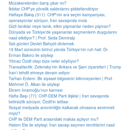
Müzakerelerden barış çıkar mı?
İktidar CHP'ye yönelik saldırılarını şiddetlendiriyor
Haftaya Bakış (311): CHP'nin ara seçim kampanyası,
operasyonlar sürüyor, İran savaşında mola
Gizli tanıklar neye tanık, etkin pişmanlar neden pişman?
Dünyada ve Türkiye'de yaşananlar seçmenlerin duygularını
nasıl etkiliyor? | Prof. Seda Demiralp
Salı günleri Devlet Bahçeli dinlemek
19 Mart sürecinin birinci yılında Türkiye'nin ruh hali: Dr.
Erman Bakırcı ile söyleşi
Yılmaz Özdil olayı bize neler söylüyor?
Transatlantik: Zelensky'nin Ankara ve Şam ziyaretleri | Trump
İran'ı tehdit etmeye devam ediyor
Tarhan Erdem: Bir siyaset bilgesinin bilinmeyenleri | Prof.
Mehmet Ö. Alkan ile söyleşi
Ekrem İmamoğlu'nun karnesi
Hafta Başı (77): CHP-DEM Parti ilişkisi | İran savaşında
belirsizlik sürüyor, Özdil'in istifası
Sosyal medyada anonimliğin kalkacak olmasına sevinmeli
miyiz?
CHP ile DEM Parti arasındaki makas açılıyor mu?
Hatem Ete ile söyleşi: İran savaşı seçmen tercihlerini nasıl