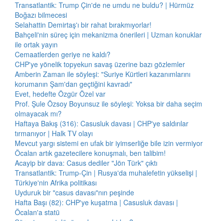
Transatlantik: Trump Çin'de ne umdu ne buldu? | Hürmüz
Boğazı bilmecesi
Selahattin Demirtaş'ı bir rahat bırakmıyorlar!
Bahçeli'nin süreç için mekanizma önerileri | Uzman konuklar
ile ortak yayın
Cemaatlerden geriye ne kaldı?
CHP'ye yönelik topyekun savaş üzerine bazı gözlemler
Amberin Zaman ile söyleşi: "Suriye Kürtleri kazanımlarını
korumanın Şam'dan geçtiğini kavradı"
Evet, hedefte Özgür Özel var
Prof. Şule Özsoy Boyunsuz ile söyleşi: Yoksa bir daha seçim
olmayacak mı?
Haftaya Bakış (316): Casusluk davası | CHP'ye saldırılar
tırmanıyor | Halk TV olayı
Mevcut yargı sistemi en ufak bir iyimserliğe bile izin vermiyor
Öcalan artık gazetecilere konuşmalı, ben talibim!
Acayip bir dava: Casus dediler "Jön Türk" çıktı
Transatlantik: Trump-Çin | Rusya'da muhalefetin yükselişi |
Türkiye'nin Afrika politikası
Uyduruk bir "casus davası"nın peşinde
Hafta Başı (82): CHP'ye kuşatma | Casusluk davası |
Öcalan'a statü