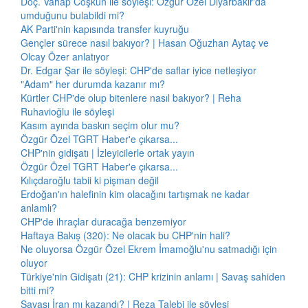
Doç. Vahap Coşkun ile söyleşi: Özgür Özel Diyarbakır'da
umduğunu bulabildi mi?
AK Parti'nin kapısında transfer kuyruğu
Gençler sürece nasıl bakıyor? | Hasan Oğuzhan Aytaç ve
Olcay Özer anlatıyor
Dr. Edgar Şar ile söyleşi: CHP'de saflar iyice netleşiyor
"Adam" her durumda kazanır mı?
Kürtler CHP'de olup bitenlere nasıl bakıyor? | Reha
Ruhavioğlu ile söyleşi
Kasım ayında baskın seçim olur mu?
Özgür Özel TGRT Haber'e çıkarsa...
CHP'nin gidişatı | İzleyicilerle ortak yayın
Özgür Özel TGRT Haber'e çıkarsa...
Kılıçdaroğlu tabii ki pişman değil
Erdoğan'ın halefinin kim olacağını tartışmak ne kadar
anlamlı?
CHP'de ihraçlar duracağa benzemiyor
Haftaya Bakış (320): Ne olacak bu CHP'nin hali?
Ne oluyorsa Özgür Özel Ekrem İmamoğlu'nu satmadığı için
oluyor
Türkiye'nin Gidişatı (21): CHP krizinin anlamı | Savaş sahiden
bitti mi?
Savaşı İran mı kazandı? | Reza Talebi ile söyleşi