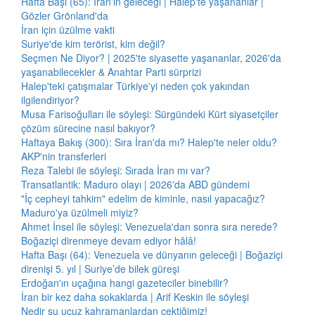
Hafta Başı (65): İran'ın geleceği | Halep'te yaşananlar |
Gözler Grönland'da
İran için üzülme vakti
Suriye'de kim terörist, kim değil?
Seçmen Ne Diyor? | 2025'te siyasette yaşananlar, 2026'da
yaşanabilecekler & Anahtar Parti sürprizi
Halep'teki çatışmalar Türkiye'yi neden çok yakından
ilgilendiriyor?
Musa Farisoğulları ile söyleşi: Sürgündeki Kürt siyasetçiler
çözüm sürecine nasıl bakıyor?
Haftaya Bakış (300): Sıra İran'da mı? Halep'te neler oldu?
AKP'nin transferleri
Reza Talebi ile söyleşi: Sırada İran mı var?
Transatlantik: Maduro olayı | 2026'da ABD gündemi
"İç cepheyi tahkim" edelim de kiminle, nasıl yapacağız?
Maduro'ya üzülmeli miyiz?
Ahmet İnsel ile söyleşi: Venezuela'dan sonra sıra nerede?
Boğaziçi direnmeye devam ediyor hâlâ!
Hafta Başı (64): Venezuela ve dünyanın geleceği | Boğaziçi
direnişi 5. yıl | Suriye’de bilek güreşi
Erdoğan'ın uçağına hangi gazeteciler binebilir?
İran bir kez daha sokaklarda | Arif Keskin ile söyleşi
Nedir şu ucuz kahramanlardan çektiğimiz!