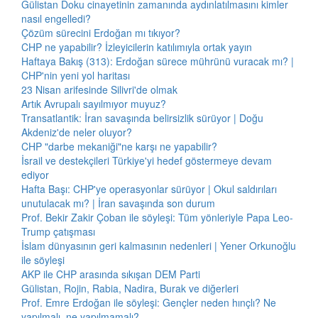
Gülistan Doku cinayetinin zamanında aydınlatılmasını kimler
nasıl engelledi?
Çözüm sürecini Erdoğan mı tıkıyor?
CHP ne yapabilir? İzleyicilerin katılımıyla ortak yayın
Haftaya Bakış (313): Erdoğan sürece mührünü vuracak mı? |
CHP'nin yeni yol haritası
23 Nisan arifesinde Silivri'de olmak
Artık Avrupalı sayılmıyor muyuz?
Transatlantik: İran savaşında belirsizlik sürüyor | Doğu
Akdeniz'de neler oluyor?
CHP "darbe mekaniği"ne karşı ne yapabilir?
İsrail ve destekçileri Türkiye'yi hedef göstermeye devam
ediyor
Hafta Başı: CHP'ye operasyonlar sürüyor | Okul saldırıları
unutulacak mı? | İran savaşında son durum
Prof. Bekir Zakir Çoban ile söyleşi: Tüm yönleriyle Papa Leo-
Trump çatışması
İslam dünyasının geri kalmasının nedenleri | Yener Orkunoğlu
ile söyleşi
AKP ile CHP arasında sıkışan DEM Parti
Gülistan, Rojin, Rabia, Nadira, Burak ve diğerleri
Prof. Emre Erdoğan ile söyleşi: Gençler neden hınçlı? Ne
yapılmalı, ne yapılmamalı?