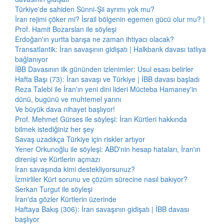
Türkiye'de sahiden Sünni-Şii ayrımı yok mu?
İran rejimi çöker mi? İsrail bölgenin egemen gücü olur mu? |
Prof. Hamit Bozarslan ile söyleşi
Erdoğan'ın yurtta barışa ne zaman ihtiyacı olacak?
Transatlantik: İran savaşının gidişatı | Halkbank davası tatlıya
bağlanıyor
İBB Davasının ilk gününden izlenimler: Usul esası belirler
Hafta Başı (73): İran savaşı ve Türkiye | İBB davası başladı
Reza Talebi ile İran'ın yeni dini lideri Mücteba Hamaney'in
dünü, bugünü ve muhtemel yarını
Ve büyük dava nihayet başlıyor!
Prof. Mehmet Gürses ile söyleşi: İran Kürtleri hakkında
bilmek istediğiniz her şey
Savaş uzadıkça Türkiye için riskler artıyor
Yener Orkunoğlu ile söyleşi: ABD'nin hesap hataları, İran'ın
direnişi ve Kürtlerin açmazı
İran savaşında kimi destekliyorsunuz?
İzmirliler Kürt sorunu ve çözüm sürecine nasıl bakıyor?
Serkan Turgut ile söyleşi
İran'da gözler Kürtlerin üzerinde
Haftaya Bakış (306): İran savaşının gidişatı | İBB davası
başlıyor