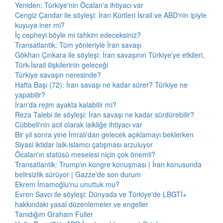
Yeniden: Türkiye'nin Öcalan'a ihtiyacı var
Cengiz Çandar ile söyleşi: İran Kürtleri İsrail ve ABD'nin ipiyle
kuyuya iner mi?
İç cepheyi böyle mi tahkim edeceksiniz?
Transatlantik: Tüm yönleriyle İran savaşı
Gökhan Çınkara ile söyleşi: İran savaşının Türkiye'ye etkileri,
Türk-İsrail ilişkilerinin geleceği
Türkiye savaşın neresinde?
Hafta Başı (72): İran savaşı ne kadar sürer? Türkiye ne
yapabilir?
İran'da rejim ayakta kalabilir mi?
Reza Talebi ile söyleşi: İran savaşı ne kadar sürdürebilir?
Cübbeli'nin acil olarak laikliğe ihtiyacı var
Bir yıl sonra yine İmralı'dan gelecek açıklamayı beklerken
Siyasi iktidar laik-islamcı çatışması arzuluyor
Öcalan'ın statüsü meselesi niçin çok önemli?
Transatlantik: Trump'ın kongre konuşması | İran konusunda
belirsizlik sürüyor | Gazze'de son durum
Ekrem İmamoğlu'nu unuttuk mu?
Evren Savcı ile söyleşi: Dünyada ve Türkiye'de LBGTİ+
hakkındaki yasal düzenlemeler ve engeller
Tanıdığım Graham Fuller