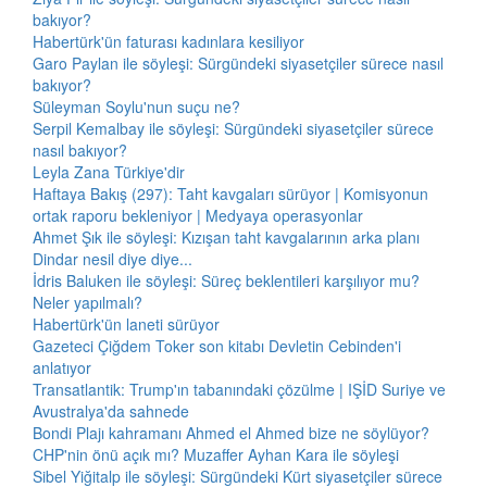
bakıyor?
Habertürk'ün faturası kadınlara kesiliyor
Garo Paylan ile söyleşi: Sürgündeki siyasetçiler sürece nasıl
bakıyor?
Süleyman Soylu'nun suçu ne?
Serpil Kemalbay ile söyleşi: Sürgündeki siyasetçiler sürece
nasıl bakıyor?
Leyla Zana Türkiye'dir
Haftaya Bakış (297): Taht kavgaları sürüyor | Komisyonun
ortak raporu bekleniyor | Medyaya operasyonlar
Ahmet Şık ile söyleşi: Kızışan taht kavgalarının arka planı
Dindar nesil diye diye...
İdris Baluken ile söyleşi: Süreç beklentileri karşılıyor mu?
Neler yapılmalı?
Habertürk'ün laneti sürüyor
Gazeteci Çiğdem Toker son kitabı Devletin Cebinden'i
anlatıyor
Transatlantik: Trump'ın tabanındaki çözülme | IŞİD Suriye ve
Avustralya'da sahnede
Bondi Plajı kahramanı Ahmed el Ahmed bize ne söylüyor?
CHP'nin önü açık mı? Muzaffer Ayhan Kara ile söyleşi
Sibel Yiğitalp ile söyleşi: Sürgündeki Kürt siyasetçiler sürece