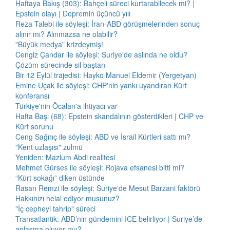
Haftaya Bakış (303): Bahçeli süreci kurtarabilecek mi? |
Epstein olayı | Depremin üçüncü yılı
Reza Talebi ile söyleşi: İran-ABD görüşmelerinden sonuç
alınır mı? Alınmazsa ne olabilir?
"Büyük medya" krizdeymiş!
Cengiz Çandar ile söyleşi: Suriye'de aslında ne oldu?
Çözüm sürecinde sil baştan
Bir 12 Eylül trajedisi: Hayko Manuel Eldemir (Yergetyan)
Emine Uçak ile söyleşi: CHP'nin yankı uyandıran Kürt
konferansı
Türkiye'nin Öcalan'a ihtiyacı var
Hafta Başı (68): Epstein skandalının gösterdikleri | CHP ve
Kürt sorunu
Ceng Sağnıç ile söyleşi: ABD ve İsrail Kürtleri sattı mı?
"Kent uzlaşısı" zulmü
Yeniden: Mazlum Abdi realitesi
Mehmet Gürses ile söyleşi: Rojava efsanesi bitti mi?
“Kürt sokağı” diken üstünde
Rasan Remzi ile söyleşi: Suriye'de Mesut Barzani faktörü
Hakkınızı helal ediyor musunuz?
"İç cepheyi tahrip" süreci
Transatlantik: ABD’nin gündemini ICE belirliyor | Suriye’de
anlaşma oluyor mu?