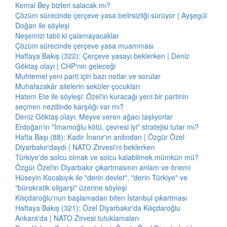
Kemal Bey bizleri salacak mı?
Çözüm sürecinde çerçeve yasa belirsizliği sürüyor | Ayşegül
Doğan ile söyleşi
Neşemizi tabii ki çalamayacaklar
Çözüm sürecinde çerçeve yasa muamması
Haftaya Bakış (322): Çerçeve yasayı beklerken | Deniz
Göktaş olayı | CHP'nin geleceği
Muhtemel yeni parti için bazı notlar ve sorular
Muhafazakâr ailelerin seküler çocukları
Hatem Ete ile söyleşi: Özel'in kuracağı yeni bir partinin
seçmen nezdinde karşılığı var mı?
Deniz Göktaş olayı: Meyve veren ağacı taşlıyorlar
Erdoğan'ın "İmamoğlu kötü, çevresi iyi" stratejisi tutar mı?
Hafta Başı (88): Kadir İnanır'ın ardından | Özgür Özel
Diyarbakır'daydı | NATO Zirvesi'ni beklerken
Türkiye'de solcu olmak ve solcu kalabilmek mümkün mü?
Özgür Özel'in Diyarbakır çıkartmasının anlam ve önemi
Hüseyin Kocabıyık ile "derin devlet", "derin Türkiye" ve
"bürokratik oligarşi" üzerine söyleşi
Kılıçdaroğlu'nun başlamadan biten İstanbul çıkartması
Haftaya Bakış (321): Özel Diyarbakır'da Kılıçdaroğlu
Ankara'da | NATO Zirvesi tutuklamaları