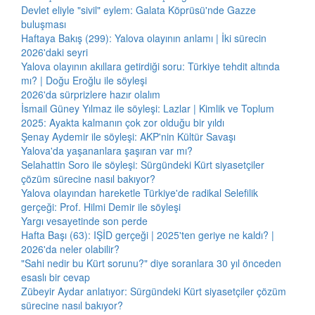
Devlet eliyle "sivil" eylem: Galata Köprüsü'nde Gazze
buluşması
Haftaya Bakış (299): Yalova olayının anlamı | İki sürecin
2026'daki seyri
Yalova olayının akıllara getirdiği soru: Türkiye tehdit altında
mı? | Doğu Eroğlu ile söyleşi
2026'da sürprizlere hazır olalım
İsmail Güney Yılmaz ile söyleşi: Lazlar | Kimlik ve Toplum
2025: Ayakta kalmanın çok zor olduğu bir yıldı
Şenay Aydemir ile söyleşi: AKP'nin Kültür Savaşı
Yalova'da yaşananlara şaşıran var mı?
Selahattin Soro ile söyleşi: Sürgündeki Kürt siyasetçiler
çözüm sürecine nasıl bakıyor?
Yalova olayından hareketle Türkiye'de radikal Selefilik
gerçeği: Prof. Hilmi Demir ile söyleşi
Yargı vesayetinde son perde
Hafta Başı (63): IŞİD gerçeği | 2025'ten geriye ne kaldı? |
2026'da neler olabilir?
"Sahi nedir bu Kürt sorunu?" diye soranlara 30 yıl önceden
esaslı bir cevap
Zübeyir Aydar anlatıyor: Sürgündeki Kürt siyasetçiler çözüm
sürecine nasıl bakıyor?