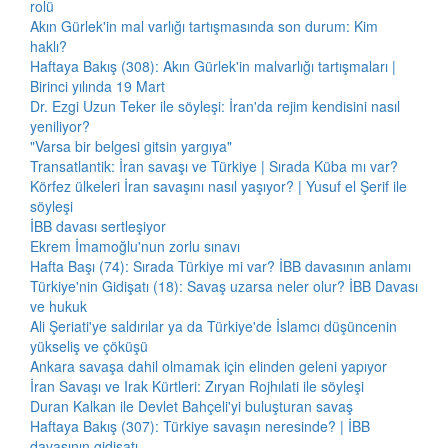
rolü
Akın Gürlek'in mal varlığı tartışmasında son durum: Kim
haklı?
Haftaya Bakış (308): Akın Gürlek'in malvarlığı tartışmaları |
Birinci yılında 19 Mart
Dr. Ezgi Uzun Teker ile söyleşi: İran'da rejim kendisini nasıl
yeniliyor?
"Varsa bir belgesi gitsin yargıya"
Transatlantik: İran savaşı ve Türkiye | Sırada Küba mı var?
Körfez ülkeleri İran savaşını nasıl yaşıyor? | Yusuf el Şerif ile
söyleşi
İBB davası sertleşiyor
Ekrem İmamoğlu'nun zorlu sınavı
Hafta Başı (74): Sırada Türkiye mi var? İBB davasının anlamı
Türkiye'nin Gidişatı (18): Savaş uzarsa neler olur? İBB Davası
ve hukuk
Ali Şeriati'ye saldırılar ya da Türkiye'de İslamcı düşüncenin
yükseliş ve çöküşü
Ankara savaşa dahil olmamak için elinden geleni yapıyor
İran Savaşı ve Irak Kürtleri: Zıryan Rojhılati ile söyleşi
Duran Kalkan ile Devlet Bahçeli'yi buluşturan savaş
Haftaya Bakış (307): Türkiye savaşın neresinde? | İBB
davasının gidişatı