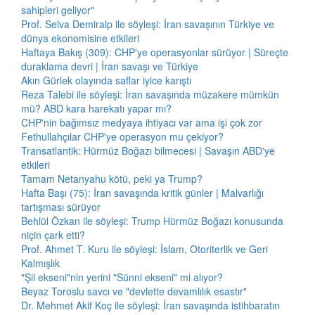
sahipleri geliyor"
Prof. Selva Demiralp ile söyleşi: İran savaşının Türkiye ve
dünya ekonomisine etkileri
Haftaya Bakış (309): CHP'ye operasyonlar sürüyor | Süreçte
duraklama devri | İran savaşı ve Türkiye
Akın Gürlek olayında saflar iyice karıştı
Reza Talebi ile söyleşi: İran savaşında müzakere mümkün
mü? ABD kara harekatı yapar mı?
CHP'nin bağımsız medyaya ihtiyacı var ama işi çok zor
Fethullahçılar CHP'ye operasyon mu çekiyor?
Transatlantik: Hürmüz Boğazı bilmecesi | Savaşın ABD'ye
etkileri
Tamam Netanyahu kötü, peki ya Trump?
Hafta Başı (75): İran savaşında kritik günler | Malvarlığı
tartışması sürüyor
Behlül Özkan ile söyleşi: Trump Hürmüz Boğazı konusunda
niçin çark etti?
Prof. Ahmet T. Kuru ile söyleşi: İslam, Otoriterlik ve Geri
Kalmışlık
"Şii ekseni"nin yerini "Sünni ekseni" mi alıyor?
Beyaz Toroslu savcı ve "devlette devamlılık esastır"
Dr. Mehmet Akif Koç ile söyleşi: İran savaşında istihbaratın