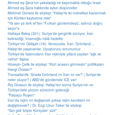
Ahmed eş-Şara'nın yakaladığı ve kaçırmakta olduğu fırsat
Ahmed eş-Şara hakkında aykırı düşünceler
Mehmet Gürses ile söyleşi: "Halep'te iki mahalleyi kazanmak
için Kürtleri kaybetme riski"
"Ya sev ya terk et"ten "Furkan günlerindeyiz, safınızı doğru
seçin"e
Haftaya Bakış (301): Suriye'de gerginlik sürüyor, İran
belirsizliği, İmamoğlu hâlâ hedefte
Türkiye'nin Gidişatı (16): Venezuela, İran, Grönland...
Halep'de yaşananlar, Uyuşturucu sorunumuz
Türkiye'de İslamcıların İran rejimiyle yıllara yayılan "aşk ve
nefret" ilişkisi
Hüseyin Çelik ile söyleşi: "Kürt anasını görmesin" politikaları
Hangi Öcalan?
Transatlantik: Sırada Grönland mı İran mı var? | Suriye'de
neler oluyor? | ABD'de gündemde ICE var!
Roj Girasun ile söyleşi: Halep'ten sonra Suriye'nin ve
Türkiye'deki çözüm sürecinin geleceği
"Palyaço Ruşen"
İran'da rejim mi değişecek yoksa rejim kendisini mi
değiştirecek? | Dr. Ezgi Uzun Teker ile söyleşi
"Sizi gidi 'kripto Kürtçüler' sizi!"