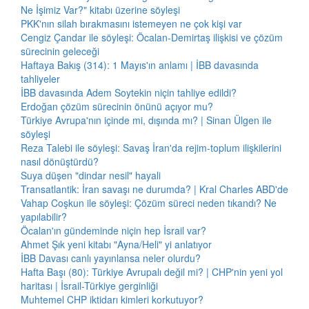
Ne İşimiz Var?" kitabı üzerine söyleşi
PKK'nın silah bırakmasını istemeyen ne çok kişi var
Cengiz Çandar ile söyleşi: Öcalan-Demirtaş ilişkisi ve çözüm
sürecinin geleceği
Haftaya Bakış (314): 1 Mayıs'ın anlamı | İBB davasında
tahliyeler
İBB davasında Adem Soytekin niçin tahliye edildi?
Erdoğan çözüm sürecinin önünü açıyor mu?
Türkiye Avrupa'nın içinde mi, dışında mı? | Sinan Ülgen ile
söyleşi
Reza Talebi ile söyleşi: Savaş İran'da rejim-toplum ilişkilerini
nasıl dönüştürdü?
Suya düşen "dindar nesil" hayali
Transatlantik: İran savaşı ne durumda? | Kral Charles ABD'de
Vahap Coşkun ile söyleşi: Çözüm süreci neden tıkandı? Ne
yapılabilir?
Öcalan'ın gündeminde niçin hep İsrail var?
Ahmet Şık yeni kitabı "Ayna/Heli" yi anlatıyor
İBB Davası canlı yayınlansa neler olurdu?
Hafta Başı (80): Türkiye Avrupalı değil mi? | CHP'nin yeni yol
haritası | İsrail-Türkiye gerginliği
Muhtemel CHP iktidarı kimleri korkutuyor?