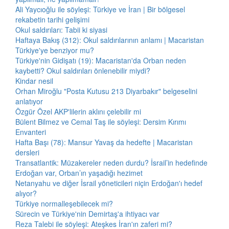
Ali Yaycıoğlu ile söyleşi: Türkiye ve İran | Bir bölgesel
rekabetin tarihi gelişimi
Okul saldırıları: Tabii ki siyasi
Haftaya Bakış (312): Okul saldırılarının anlamı | Macaristan
Türkiye'ye benziyor mu?
Türkiye'nin Gidişatı (19): Macaristan'da Orban neden
kaybetti? Okul saldırıları önlenebilir miydi?
Kindar nesil
Orhan Miroğlu "Posta Kutusu 213 Diyarbakır" belgeselini
anlatıyor
Özgür Özel AKP'lilerin aklını çelebilir mi
Bülent Bilmez ve Cemal Taş ile söyleşi: Dersim Kırımı
Envanteri
Hafta Başı (78): Mansur Yavaş da hedefte | Macaristan
dersleri
Transatlantik: Müzakereler neden durdu? İsrail’in hedefinde
Erdoğan var, Orban’ın yaşadığı hezimet
Netanyahu ve diğer İsrail yöneticileri niçin Erdoğan'ı hedef
alıyor?
Türkiye normalleşebilecek mi?
Sürecin ve Türkiye'nin Demirtaş'a ihtiyacı var
Reza Talebi ile söyleşi: Ateşkes İran'ın zaferi mi?