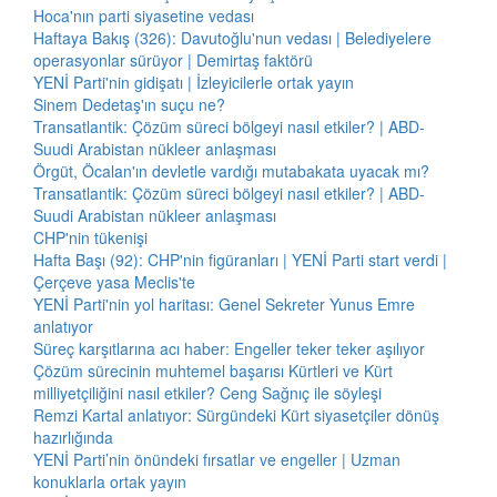
Hoca'nın parti siyasetine vedası
Haftaya Bakış (326): Davutoğlu'nun vedası | Belediyelere
operasyonlar sürüyor | Demirtaş faktörü
YENİ Parti'nin gidişatı | İzleyicilerle ortak yayın
Sinem Dedetaş'ın suçu ne?
Transatlantik: Çözüm süreci bölgeyi nasıl etkiler? | ABD-
Suudi Arabistan nükleer anlaşması
Örgüt, Öcalan'ın devletle vardığı mutabakata uyacak mı?
Transatlantik: Çözüm süreci bölgeyi nasıl etkiler? | ABD-
Suudi Arabistan nükleer anlaşması
CHP'nin tükenişi
Hafta Başı (92): CHP'nin figüranları | YENİ Parti start verdi |
Çerçeve yasa Meclis'te
YENİ Parti'nin yol haritası: Genel Sekreter Yunus Emre
anlatıyor
Süreç karşıtlarına acı haber: Engeller teker teker aşılıyor
Çözüm sürecinin muhtemel başarısı Kürtleri ve Kürt
milliyetçiliğini nasıl etkiler? Ceng Sağnıç ile söyleşi
Remzi Kartal anlatıyor: Sürgündeki Kürt siyasetçiler dönüş
hazırlığında
YENİ Parti’nin önündeki fırsatlar ve engeller | Uzman
konuklarla ortak yayın