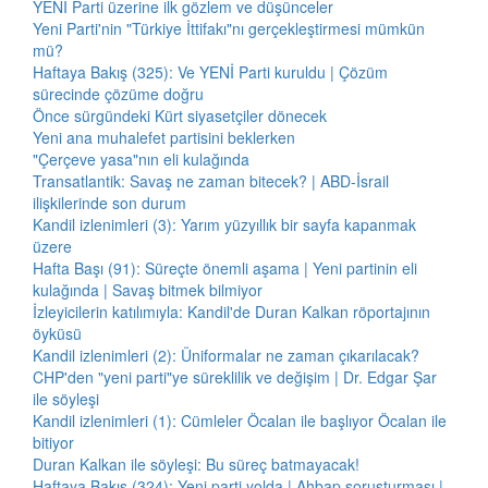
YENİ Parti üzerine ilk gözlem ve düşünceler
Yeni Parti'nin "Türkiye İttifakı"nı gerçekleştirmesi mümkün
mü?
Haftaya Bakış (325): Ve YENİ Parti kuruldu | Çözüm
sürecinde çözüme doğru
Önce sürgündeki Kürt siyasetçiler dönecek
Yeni ana muhalefet partisini beklerken
"Çerçeve yasa"nın eli kulağında
Transatlantik: Savaş ne zaman bitecek? | ABD-İsrail
ilişkilerinde son durum
Kandil izlenimleri (3): Yarım yüzyıllık bir sayfa kapanmak
üzere
Hafta Başı (91): Süreçte önemli aşama | Yeni partinin eli
kulağında | Savaş bitmek bilmiyor
İzleyicilerin katılımıyla: Kandil'de Duran Kalkan röportajının
öyküsü
Kandil izlenimleri (2): Üniformalar ne zaman çıkarılacak?
CHP'den "yeni parti"ye süreklilik ve değişim | Dr. Edgar Şar
ile söyleşi
Kandil izlenimleri (1): Cümleler Öcalan ile başlıyor Öcalan ile
bitiyor
Duran Kalkan ile söyleşi: Bu süreç batmayacak!
Haftaya Bakış (324): Yeni parti yolda | Ahbap soruşturması |