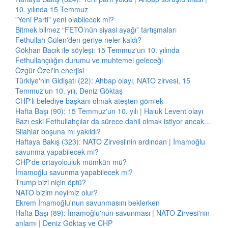
10. yılında 15 Temmuz
"Yeni Parti" yeni olabilecek mi?
Bitmek bilmez “FETÖ’nün siyasi ayağı” tartışmaları
Fethullah Gülen'den geriye neler kaldı?
Gökhan Bacık ile söyleşi: 15 Temmuz'un 10. yılında
Fethullahçılığın durumu ve muhtemel geleceği
Özgür Özel'in enerjisi
Türkiye'nin Gidişatı (22): Ahbap olayı, NATO zirvesi, 15
Temmuz'un 10. yılı, Deniz Göktaş
CHP'li belediye başkanı olmak ateşten gömlek
Hafta Başı (90): 15 Temmuz'un 10. yılı | Haluk Levent olayı
Bazı eski Fethullahçılar da sürece dahil olmak istiyor ancak...
Silahlar boşuna mı yakıldı?
Haftaya Bakış (323): NATO Zirvesi'nin ardından | İmamoğlu
savunma yapabilecek mi?
CHP'de ortayolculuk mümkün mü?
İmamoğlu savunma yapabilecek mi?
Trump bizi niçin öptü?
NATO bizim neyimiz olur?
Ekrem İmamoğlu'nun savunmasını beklerken
Hafta Başı (89): İmamoğlu'nun savunması | NATO Zirvesi'nin
anlamı | Deniz Göktaş ve CHP