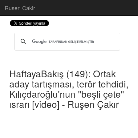
Rusen Cakir
HaftayaBakış (149): Ortak
aday tartışması, terör tehdidi,
Kılıçdaroğlu'nun "beşli çete"
ısrarı [video] - Ruşen Çakır