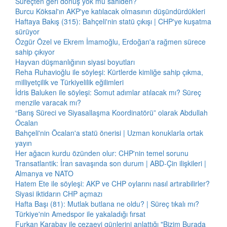
Süreçten geri dönüş yok mu sahiden?
Burcu Köksal'ın AKP'ye katılacak olmasının düşündürdükleri
Haftaya Bakış (315): Bahçeli'nin statü çıkışı | CHP'ye kuşatma
sürüyor
Özgür Özel ve Ekrem İmamoğlu, Erdoğan'a rağmen sürece
sahip çıkıyor
Hayvan düşmanlığının siyasi boyutları
Reha Ruhavioğlu ile söyleşi: Kürtlerde kimliğe sahip çıkma,
milliyetçilik ve Türkiyelilik eğilimleri
İdris Baluken ile söyleşi: Somut adımlar atılacak mı? Süreç
menzile varacak mı?
“Barış Süreci ve Siyasallaşma Koordinatörü” olarak Abdullah
Öcalan
Bahçeli'nin Öcalan'a statü önerisi | Uzman konuklarla ortak
yayın
Her ağacın kurdu özünden olur: CHP'nin temel sorunu
Transatlantik: İran savaşında son durum | ABD-Çin ilişkileri |
Almanya ve NATO
Hatem Ete ile söyleşi: AKP ve CHP oylarını nasıl artırabilirler?
Siyasi iktidarın CHP açmazı
Hafta Başı (81): Mutlak butlana ne oldu? | Süreç tıkalı mı?
Türkiye'nin Amedspor ile yakaladığı fırsat
Furkan Karabay ile cezaevi günlerini anlattığı "Bizim Burada