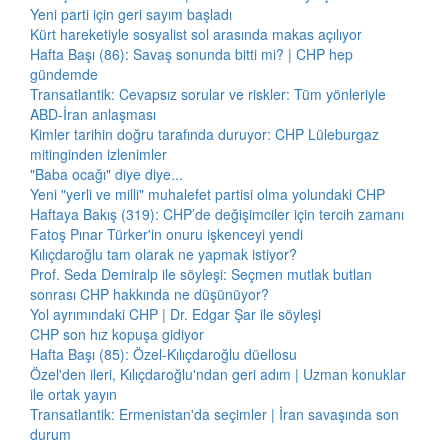
Yeni parti için geri sayım başladı
Kürt hareketiyle sosyalist sol arasında makas açılıyor
Hafta Başı (86): Savaş sonunda bitti mi? | CHP hep
gündemde
Transatlantik: Cevapsız sorular ve riskler: Tüm yönleriyle
ABD-İran anlaşması
Kimler tarihin doğru tarafında duruyor: CHP Lüleburgaz
mitinginden izlenimler
"Baba ocağı" diye diye...
Yeni "yerli ve milli" muhalefet partisi olma yolundaki CHP
Haftaya Bakış (319): CHP’de değişimciler için tercih zamanı
Fatoş Pınar Türker'in onuru işkenceyi yendi
Kılıçdaroğlu tam olarak ne yapmak istiyor?
Prof. Seda Demiralp ile söyleşi: Seçmen mutlak butlan
sonrası CHP hakkında ne düşünüyor?
Yol ayrımındaki CHP | Dr. Edgar Şar ile söyleşi
CHP son hız kopuşa gidiyor
Hafta Başı (85): Özel-Kılıçdaroğlu düellosu
Özel'den ileri, Kılıçdaroğlu'ndan geri adım | Uzman konuklar
ile ortak yayın
Transatlantik: Ermenistan'da seçimler | İran savaşında son
durum