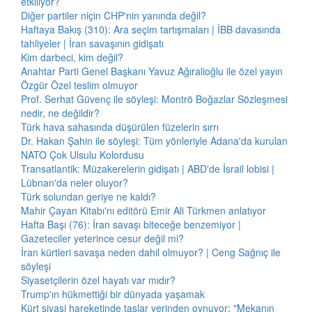
etkiliyor?
Diğer partiler niçin CHP'nin yanında değil?
Haftaya Bakış (310): Ara seçim tartışmaları | İBB davasında
tahliyeler | İran savaşının gidişatı
Kim darbeci, kim değil?
Anahtar Parti Genel Başkanı Yavuz Ağıralioğlu ile özel yayın
Özgür Özel teslim olmuyor
Prof. Serhat Güvenç ile söyleşi: Montrö Boğazlar Sözleşmesi
nedir, ne değildir?
Türk hava sahasında düşürülen füzelerin sırrı
Dr. Hakan Şahin ile söyleşi: Tüm yönleriyle Adana'da kurulan
NATO Çok Ulsulu Kolordusu
Transatlantik: Müzakerelerin gidişatı | ABD'de İsrail lobisi |
Lübnan'da neler oluyor?
Türk solundan geriye ne kaldı?
Mahir Çayan Kitabı'nı editörü Emir Ali Türkmen anlatıyor
Hafta Başı (76): İran savaşı biteceğe benzemiyor |
Gazeteciler yeterince cesur değil mi?
İran kürtleri savaşa neden dahil olmuyor? | Ceng Sağnıç ile
söyleşi
Siyasetçilerin özel hayatı var mıdır?
Trump'ın hükmettiği bir dünyada yaşamak
Kürt siyasi hareketinde taşlar yerinden oynuyor: "Mekanın