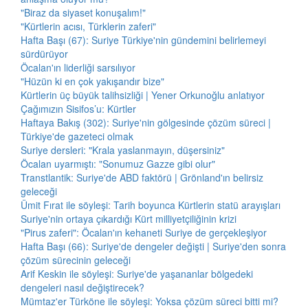
"Biraz da siyaset konuşalım!"
"Kürtlerin acısı, Türklerin zaferi"
Hafta Başı (67): Suriye Türkiye'nin gündemini belirlemeyi
sürdürüyor
Öcalan'ın liderliği sarsılıyor
"Hüzün ki en çok yakışandır bize"
Kürtlerin üç büyük talihsizliği | Yener Orkunoğlu anlatıyor
Çağımızın Sisifos’u: Kürtler
Haftaya Bakış (302): Suriye'nin gölgesinde çözüm süreci |
Türkiye'de gazeteci olmak
Suriye dersleri: "Krala yaslanmayın, düşersiniz"
Öcalan uyarmıştı: "Sonumuz Gazze gibi olur"
Transtlantik: Suriye'de ABD faktörü | Grönland'ın belirsiz
geleceği
Ümit Fırat ile söyleşi: Tarih boyunca Kürtlerin statü arayışları
Suriye'nin ortaya çıkardığı Kürt milliyetçiliğinin krizi
"Pirus zaferi": Öcalan'ın kehaneti Suriye de gerçekleşiyor
Hafta Başı (66): Suriye'de dengeler değişti | Suriye'den sonra
çözüm sürecinin geleceği
Arif Keskin ile söyleşi: Suriye'de yaşananlar bölgedeki
dengeleri nasıl değiştirecek?
Mümtaz'er Türköne ile söyleşi: Yoksa çözüm süreci bitti mi?