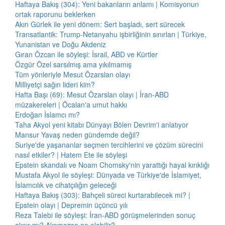
Haftaya Bakış (304): Yeni bakanların anlamı | Komisyonun
ortak raporunu beklerken
Akın Gürlek ile yeni dönem: Sert başladı, sert sürecek
Transatlantik: Trump-Netanyahu işbirliğinin sınırları | Türkiye,
Yunanistan ve Doğu Akdeniz
Gıran Özcan ile söyleşi: İsrail, ABD ve Kürtler
Özgür Özel sarsılmış ama yıkılmamış
Tüm yönleriyle Mesut Özarslan olayı
Milliyetçi sağın lideri kim?
Hafta Başı (69): Mesut Özarslan olayı | İran-ABD
müzakereleri | Öcalan'a umut hakkı
Erdoğan İslamcı mı?
Taha Akyol yeni kitabı Dünyayı Bölen Devrim'i anlatıyor
Mansur Yavaş neden gündemde değil?
Suriye'de yaşananlar seçmen tercihlerini ve çözüm sürecini
nasıl etkiler? | Hatem Ete ile söyleşi
Epstein skandalı ve Noam Chomsky'nin yarattığı hayal kırıklığı
Mustafa Akyol ile söyleşi: Dünyada ve Türkiye'de İslamiyet,
İslamcılık ve cihatçılığın geleceği
Haftaya Bakış (303): Bahçeli süreci kurtarabilecek mi? |
Epstein olayı | Depremin üçüncü yılı
Reza Talebi ile söyleşi: İran-ABD görüşmelerinden sonuç