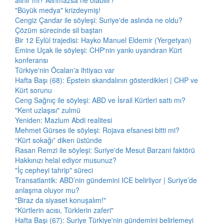
alınır mı? Alınmazsa ne olabilir?
"Büyük medya" krizdeymiş!
Cengiz Çandar ile söyleşi: Suriye'de aslında ne oldu?
Çözüm sürecinde sil baştan
Bir 12 Eylül trajedisi: Hayko Manuel Eldemir (Yergetyan)
Emine Uçak ile söyleşi: CHP'nin yankı uyandıran Kürt
konferansı
Türkiye'nin Öcalan'a ihtiyacı var
Hafta Başı (68): Epstein skandalının gösterdikleri | CHP ve
Kürt sorunu
Ceng Sağnıç ile söyleşi: ABD ve İsrail Kürtleri sattı mı?
"Kent uzlaşısı" zulmü
Yeniden: Mazlum Abdi realitesi
Mehmet Gürses ile söyleşi: Rojava efsanesi bitti mi?
“Kürt sokağı” diken üstünde
Rasan Remzi ile söyleşi: Suriye'de Mesut Barzani faktörü
Hakkınızı helal ediyor musunuz?
"İç cepheyi tahrip" süreci
Transatlantik: ABD’nin gündemini ICE belirliyor | Suriye’de
anlaşma oluyor mu?
"Biraz da siyaset konuşalım!"
"Kürtlerin acısı, Türklerin zaferi"
Hafta Başı (67): Suriye Türkiye'nin gündemini belirlemeyi