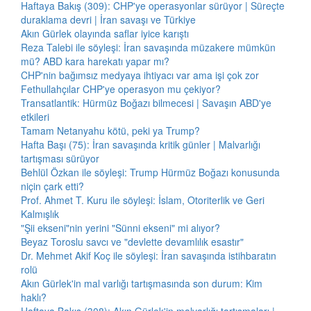
Haftaya Bakış (309): CHP'ye operasyonlar sürüyor | Süreçte
duraklama devri | İran savaşı ve Türkiye
Akın Gürlek olayında saflar iyice karıştı
Reza Talebi ile söyleşi: İran savaşında müzakere mümkün
mü? ABD kara harekatı yapar mı?
CHP'nin bağımsız medyaya ihtiyacı var ama işi çok zor
Fethullahçılar CHP'ye operasyon mu çekiyor?
Transatlantik: Hürmüz Boğazı bilmecesi | Savaşın ABD'ye
etkileri
Tamam Netanyahu kötü, peki ya Trump?
Hafta Başı (75): İran savaşında kritik günler | Malvarlığı
tartışması sürüyor
Behlül Özkan ile söyleşi: Trump Hürmüz Boğazı konusunda
niçin çark etti?
Prof. Ahmet T. Kuru ile söyleşi: İslam, Otoriterlik ve Geri
Kalmışlık
"Şii ekseni"nin yerini "Sünni ekseni" mi alıyor?
Beyaz Toroslu savcı ve "devlette devamlılık esastır"
Dr. Mehmet Akif Koç ile söyleşi: İran savaşında istihbaratın
rolü
Akın Gürlek'in mal varlığı tartışmasında son durum: Kim
haklı?