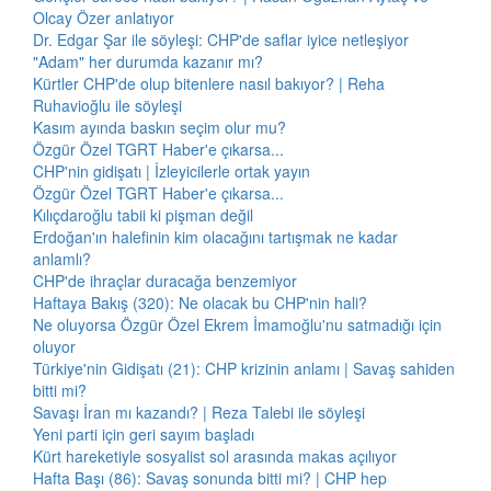
Olcay Özer anlatıyor
Dr. Edgar Şar ile söyleşi: CHP'de saflar iyice netleşiyor
"Adam" her durumda kazanır mı?
Kürtler CHP'de olup bitenlere nasıl bakıyor? | Reha
Ruhavioğlu ile söyleşi
Kasım ayında baskın seçim olur mu?
Özgür Özel TGRT Haber'e çıkarsa...
CHP'nin gidişatı | İzleyicilerle ortak yayın
Özgür Özel TGRT Haber'e çıkarsa...
Kılıçdaroğlu tabii ki pişman değil
Erdoğan'ın halefinin kim olacağını tartışmak ne kadar
anlamlı?
CHP'de ihraçlar duracağa benzemiyor
Haftaya Bakış (320): Ne olacak bu CHP'nin hali?
Ne oluyorsa Özgür Özel Ekrem İmamoğlu'nu satmadığı için
oluyor
Türkiye'nin Gidişatı (21): CHP krizinin anlamı | Savaş sahiden
bitti mi?
Savaşı İran mı kazandı? | Reza Talebi ile söyleşi
Yeni parti için geri sayım başladı
Kürt hareketiyle sosyalist sol arasında makas açılıyor
Hafta Başı (86): Savaş sonunda bitti mi? | CHP hep