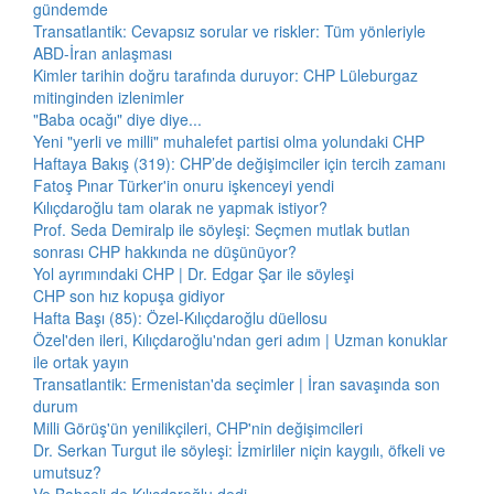
gündemde
Transatlantik: Cevapsız sorular ve riskler: Tüm yönleriyle
ABD-İran anlaşması
Kimler tarihin doğru tarafında duruyor: CHP Lüleburgaz
mitinginden izlenimler
"Baba ocağı" diye diye...
Yeni "yerli ve milli" muhalefet partisi olma yolundaki CHP
Haftaya Bakış (319): CHP’de değişimciler için tercih zamanı
Fatoş Pınar Türker'in onuru işkenceyi yendi
Kılıçdaroğlu tam olarak ne yapmak istiyor?
Prof. Seda Demiralp ile söyleşi: Seçmen mutlak butlan
sonrası CHP hakkında ne düşünüyor?
Yol ayrımındaki CHP | Dr. Edgar Şar ile söyleşi
CHP son hız kopuşa gidiyor
Hafta Başı (85): Özel-Kılıçdaroğlu düellosu
Özel'den ileri, Kılıçdaroğlu'ndan geri adım | Uzman konuklar
ile ortak yayın
Transatlantik: Ermenistan'da seçimler | İran savaşında son
durum
Milli Görüş'ün yenilikçileri, CHP'nin değişimcileri
Dr. Serkan Turgut ile söyleşi: İzmirliler niçin kaygılı, öfkeli ve
umutsuz?