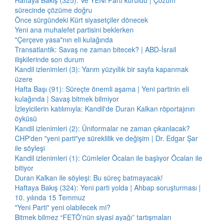
Haftaya Bakış (325): Ve YENİ Parti kuruldu | Çözüm
sürecinde çözüme doğru
Önce sürgündeki Kürt siyasetçiler dönecek
Yeni ana muhalefet partisini beklerken
"Çerçeve yasa"nın eli kulağında
Transatlantik: Savaş ne zaman bitecek? | ABD-İsrail
ilişkilerinde son durum
Kandil izlenimleri (3): Yarım yüzyıllık bir sayfa kapanmak
üzere
Hafta Başı (91): Süreçte önemli aşama | Yeni partinin eli
kulağında | Savaş bitmek bilmiyor
İzleyicilerin katılımıyla: Kandil'de Duran Kalkan röportajının
öyküsü
Kandil izlenimleri (2): Üniformalar ne zaman çıkarılacak?
CHP'den "yeni parti"ye süreklilik ve değişim | Dr. Edgar Şar
ile söyleşi
Kandil izlenimleri (1): Cümleler Öcalan ile başlıyor Öcalan ile
bitiyor
Duran Kalkan ile söyleşi: Bu süreç batmayacak!
Haftaya Bakış (324): Yeni parti yolda | Ahbap soruşturması |
10. yılında 15 Temmuz
"Yeni Parti" yeni olabilecek mi?
Bitmek bilmez “FETÖ’nün siyasi ayağı” tartışmaları