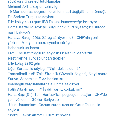
söylüyor? Gazeteci tutuklamaları
Mehmet Akif Ersoy'un yalnızlığı
19 Mart sonrası seçmen tercihleri nasıl değişti? İzmir örneği:
Dr. Serkan Turgut ile söyleşi
Dile kolay 4600 gün: İBB Davası bitmeyeceğe benziyor
Remzi Kartal ile söyleşi: Sürgündeki Kürt siyasetçiler sürece
nasıl bakıyor?
Haftaya Bakış (296): Süreç sürüyor mu? | CHP'nin yeni
yüzleri | Medyada operasyonlar sürüyor
Habertürk'ün laneti
Prof. Erol Katırcıoğlu ile söyleşi: Öcalan'ın Marksizm
eleştirilerine Türk solundan tepkiler
Dile kolay 2962 gün
Uğur Karaca ile söyleşi: "Niçin deist oldum?"
Transatlantik: ABD'nin Stratejik Güvenlik Belgesi, Bir yıl sonra
Suriye, Ankara'nın F-35 beklentisi
İmamoğlu yargılamaları: Savunma saldırıyor
Fatih Altaylı haklı mı? İş dünyamız korkak mı?
Hafta Başı (61): Tom Barrack'tan peşpeşe mesajlar | CHP'de
yeni yönetim | Gözler Suriye'de
"Ulus Unutmaktır": Çözüm süreci üzerine Onur Öztürk ile
söyleşi
Sporcu Eskisi: Ahmet Gülüm ile söyleşi