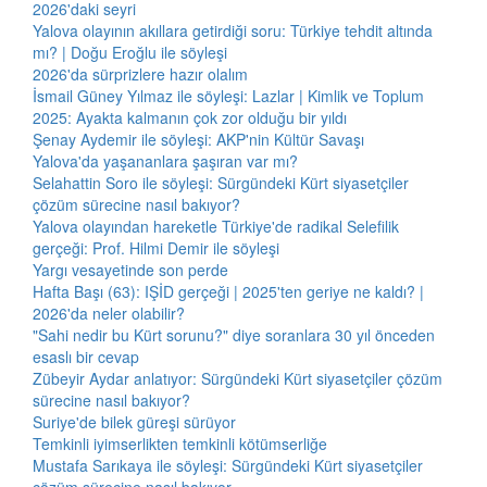
2026'daki seyri
Yalova olayının akıllara getirdiği soru: Türkiye tehdit altında
mı? | Doğu Eroğlu ile söyleşi
2026'da sürprizlere hazır olalım
İsmail Güney Yılmaz ile söyleşi: Lazlar | Kimlik ve Toplum
2025: Ayakta kalmanın çok zor olduğu bir yıldı
Şenay Aydemir ile söyleşi: AKP'nin Kültür Savaşı
Yalova'da yaşananlara şaşıran var mı?
Selahattin Soro ile söyleşi: Sürgündeki Kürt siyasetçiler
çözüm sürecine nasıl bakıyor?
Yalova olayından hareketle Türkiye'de radikal Selefilik
gerçeği: Prof. Hilmi Demir ile söyleşi
Yargı vesayetinde son perde
Hafta Başı (63): IŞİD gerçeği | 2025'ten geriye ne kaldı? |
2026'da neler olabilir?
"Sahi nedir bu Kürt sorunu?" diye soranlara 30 yıl önceden
esaslı bir cevap
Zübeyir Aydar anlatıyor: Sürgündeki Kürt siyasetçiler çözüm
sürecine nasıl bakıyor?
Suriye'de bilek güreşi sürüyor
Temkinli iyimserlikten temkinli kötümserliğe
Mustafa Sarıkaya ile söyleşi: Sürgündeki Kürt siyasetçiler