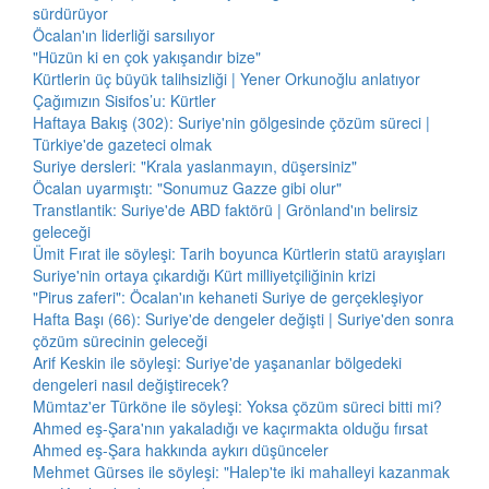
sürdürüyor
Öcalan'ın liderliği sarsılıyor
"Hüzün ki en çok yakışandır bize"
Kürtlerin üç büyük talihsizliği | Yener Orkunoğlu anlatıyor
Çağımızın Sisifos’u: Kürtler
Haftaya Bakış (302): Suriye'nin gölgesinde çözüm süreci |
Türkiye'de gazeteci olmak
Suriye dersleri: "Krala yaslanmayın, düşersiniz"
Öcalan uyarmıştı: "Sonumuz Gazze gibi olur"
Transtlantik: Suriye'de ABD faktörü | Grönland'ın belirsiz
geleceği
Ümit Fırat ile söyleşi: Tarih boyunca Kürtlerin statü arayışları
Suriye'nin ortaya çıkardığı Kürt milliyetçiliğinin krizi
"Pirus zaferi": Öcalan'ın kehaneti Suriye de gerçekleşiyor
Hafta Başı (66): Suriye'de dengeler değişti | Suriye'den sonra
çözüm sürecinin geleceği
Arif Keskin ile söyleşi: Suriye'de yaşananlar bölgedeki
dengeleri nasıl değiştirecek?
Mümtaz'er Türköne ile söyleşi: Yoksa çözüm süreci bitti mi?
Ahmed eş-Şara'nın yakaladığı ve kaçırmakta olduğu fırsat
Ahmed eş-Şara hakkında aykırı düşünceler
Mehmet Gürses ile söyleşi: "Halep'te iki mahalleyi kazanmak