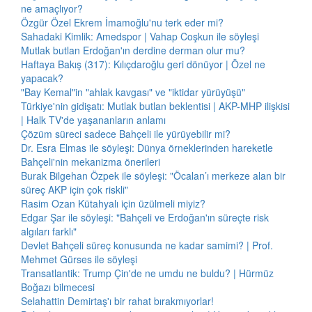
ne amaçlıyor?
Özgür Özel Ekrem İmamoğlu'nu terk eder mi?
Sahadaki Kimlik: Amedspor | Vahap Coşkun ile söyleşi
Mutlak butlan Erdoğan'ın derdine derman olur mu?
Haftaya Bakış (317): Kılıçdaroğlu geri dönüyor | Özel ne
yapacak?
"Bay Kemal"in "ahlak kavgası" ve "iktidar yürüyüşü"
Türkiye'nin gidişatı: Mutlak butlan beklentisi | AKP-MHP ilişkisi
| Halk TV'de yaşananların anlamı
Çözüm süreci sadece Bahçeli ile yürüyebilir mi?
Dr. Esra Elmas ile söyleşi: Dünya örneklerinden hareketle
Bahçeli'nin mekanizma önerileri
Burak Bilgehan Özpek ile söyleşi: "Öcalan’ı merkeze alan bir
süreç AKP için çok riskli"
Rasim Ozan Kütahyalı için üzülmeli miyiz?
Edgar Şar ile söyleşi: "Bahçeli ve Erdoğan'ın süreçte risk
algıları farklı"
Devlet Bahçeli süreç konusunda ne kadar samimi? | Prof.
Mehmet Gürses ile söyleşi
Transatlantik: Trump Çin'de ne umdu ne buldu? | Hürmüz
Boğazı bilmecesi
Selahattin Demirtaş'ı bir rahat bırakmıyorlar!