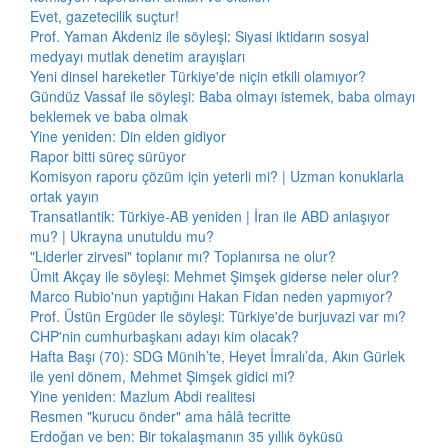
Evet, gazetecilik suçtur!
Prof. Yaman Akdeniz ile söyleşi: Siyasi iktidarın sosyal
medyayı mutlak denetim arayışları
Yeni dinsel hareketler Türkiye'de niçin etkili olamıyor?
Gündüz Vassaf ile söyleşi: Baba olmayı istemek, baba olmayı
beklemek ve baba olmak
Yine yeniden: Din elden gidiyor
Rapor bitti süreç sürüyor
Komisyon raporu çözüm için yeterli mi? | Uzman konuklarla
ortak yayın
Transatlantik: Türkiye-AB yeniden | İran ile ABD anlaşıyor
mu? | Ukrayna unutuldu mu?
"Liderler zirvesi" toplanır mı? Toplanırsa ne olur?
Ümit Akçay ile söyleşi: Mehmet Şimşek giderse neler olur?
Marco Rubio'nun yaptığını Hakan Fidan neden yapmıyor?
Prof. Üstün Ergüder ile söyleşi: Türkiye'de burjuvazi var mı?
CHP'nin cumhurbaşkanı adayı kim olacak?
Hafta Başı (70): SDG Münih’te, Heyet İmralı’da, Akın Gürlek
ile yeni dönem, Mehmet Şimşek gidici mi?
Yine yeniden: Mazlum Abdi realitesi
Resmen "kurucu önder" ama hâlâ tecritte
Erdoğan ve ben: Bir tokalaşmanın 35 yıllık öyküsü