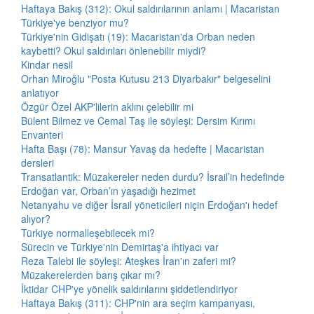
Haftaya Bakış (312): Okul saldırılarının anlamı | Macaristan
Türkiye'ye benziyor mu?
Türkiye'nin Gidişatı (19): Macaristan'da Orban neden
kaybetti? Okul saldırıları önlenebilir miydi?
Kindar nesil
Orhan Miroğlu "Posta Kutusu 213 Diyarbakır" belgeselini
anlatıyor
Özgür Özel AKP'lilerin aklını çelebilir mi
Bülent Bilmez ve Cemal Taş ile söyleşi: Dersim Kırımı
Envanteri
Hafta Başı (78): Mansur Yavaş da hedefte | Macaristan
dersleri
Transatlantik: Müzakereler neden durdu? İsrail’in hedefinde
Erdoğan var, Orban’ın yaşadığı hezimet
Netanyahu ve diğer İsrail yöneticileri niçin Erdoğan'ı hedef
alıyor?
Türkiye normalleşebilecek mi?
Sürecin ve Türkiye'nin Demirtaş'a ihtiyacı var
Reza Talebi ile söyleşi: Ateşkes İran'ın zaferi mi?
Müzakerelerden barış çıkar mı?
İktidar CHP'ye yönelik saldırılarını şiddetlendiriyor
Haftaya Bakış (311): CHP'nin ara seçim kampanyası,