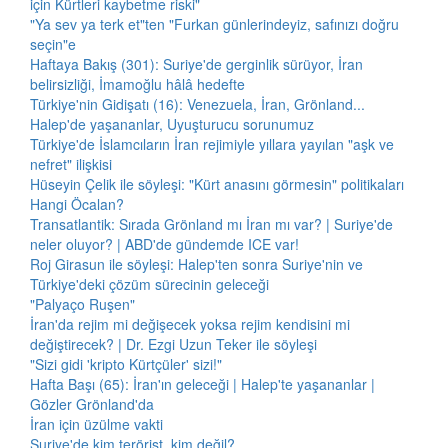
için Kürtleri kaybetme riski"
"Ya sev ya terk et"ten "Furkan günlerindeyiz, safınızı doğru
seçin"e
Haftaya Bakış (301): Suriye'de gerginlik sürüyor, İran
belirsizliği, İmamoğlu hâlâ hedefte
Türkiye'nin Gidişatı (16): Venezuela, İran, Grönland...
Halep'de yaşananlar, Uyuşturucu sorunumuz
Türkiye'de İslamcıların İran rejimiyle yıllara yayılan "aşk ve
nefret" ilişkisi
Hüseyin Çelik ile söyleşi: "Kürt anasını görmesin" politikaları
Hangi Öcalan?
Transatlantik: Sırada Grönland mı İran mı var? | Suriye'de
neler oluyor? | ABD'de gündemde ICE var!
Roj Girasun ile söyleşi: Halep'ten sonra Suriye'nin ve
Türkiye'deki çözüm sürecinin geleceği
"Palyaço Ruşen"
İran'da rejim mi değişecek yoksa rejim kendisini mi
değiştirecek? | Dr. Ezgi Uzun Teker ile söyleşi
"Sizi gidi 'kripto Kürtçüler' sizi!"
Hafta Başı (65): İran'ın geleceği | Halep'te yaşananlar |
Gözler Grönland'da
İran için üzülme vakti
Suriye'de kim terörist, kim değil?