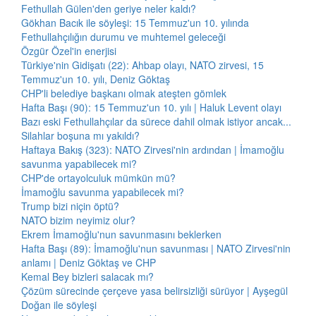
Fethullah Gülen'den geriye neler kaldı?
Gökhan Bacık ile söyleşi: 15 Temmuz'un 10. yılında
Fethullahçılığın durumu ve muhtemel geleceği
Özgür Özel'in enerjisi
Türkiye'nin Gidişatı (22): Ahbap olayı, NATO zirvesi, 15
Temmuz'un 10. yılı, Deniz Göktaş
CHP'li belediye başkanı olmak ateşten gömlek
Hafta Başı (90): 15 Temmuz'un 10. yılı | Haluk Levent olayı
Bazı eski Fethullahçılar da sürece dahil olmak istiyor ancak...
Silahlar boşuna mı yakıldı?
Haftaya Bakış (323): NATO Zirvesi'nin ardından | İmamoğlu
savunma yapabilecek mi?
CHP'de ortayolculuk mümkün mü?
İmamoğlu savunma yapabilecek mi?
Trump bizi niçin öptü?
NATO bizim neyimiz olur?
Ekrem İmamoğlu'nun savunmasını beklerken
Hafta Başı (89): İmamoğlu'nun savunması | NATO Zirvesi'nin
anlamı | Deniz Göktaş ve CHP
Kemal Bey bizleri salacak mı?
Çözüm sürecinde çerçeve yasa belirsizliği sürüyor | Ayşegül
Doğan ile söyleşi