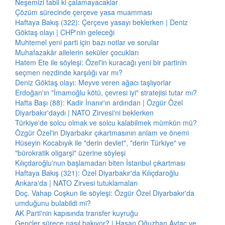
Neşemizi tabii ki çalamayacaklar
Çözüm sürecinde çerçeve yasa muamması
Haftaya Bakış (322): Çerçeve yasayı beklerken | Deniz
Göktaş olayı | CHP'nin geleceği
Muhtemel yeni parti için bazı notlar ve sorular
Muhafazakâr ailelerin seküler çocukları
Hatem Ete ile söyleşi: Özel'in kuracağı yeni bir partinin
seçmen nezdinde karşılığı var mı?
Deniz Göktaş olayı: Meyve veren ağacı taşlıyorlar
Erdoğan'ın "İmamoğlu kötü, çevresi iyi" stratejisi tutar mı?
Hafta Başı (88): Kadir İnanır'ın ardından | Özgür Özel
Diyarbakır'daydı | NATO Zirvesi'ni beklerken
Türkiye'de solcu olmak ve solcu kalabilmek mümkün mü?
Özgür Özel'in Diyarbakır çıkartmasının anlam ve önemi
Hüseyin Kocabıyık ile "derin devlet", "derin Türkiye" ve
"bürokratik oligarşi" üzerine söyleşi
Kılıçdaroğlu'nun başlamadan biten İstanbul çıkartması
Haftaya Bakış (321): Özel Diyarbakır'da Kılıçdaroğlu
Ankara'da | NATO Zirvesi tutuklamaları
Doç. Vahap Coşkun ile söyleşi: Özgür Özel Diyarbakır'da
umduğunu bulabildi mi?
AK Parti'nin kapısında transfer kuyruğu
Gençler sürece nasıl bakıyor? | Hasan Oğuzhan Aytaç ve