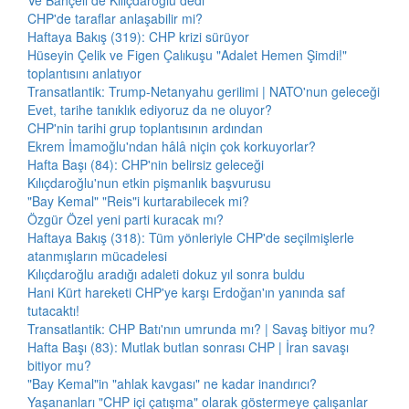
Ve Bahçeli de Kılıçdaroğlu dedi
CHP'de taraflar anlaşabilir mi?
Haftaya Bakış (319): CHP krizi sürüyor
Hüseyin Çelik ve Figen Çalıkuşu "Adalet Hemen Şimdi!"
toplantısını anlatıyor
Transatlantik: Trump-Netanyahu gerilimi | NATO'nun geleceği
Evet, tarihe tanıklık ediyoruz da ne oluyor?
CHP'nin tarihi grup toplantısının ardından
Ekrem İmamoğlu'ndan hâlâ niçin çok korkuyorlar?
Hafta Başı (84): CHP'nin belirsiz geleceği
Kılıçdaroğlu'nun etkin pişmanlık başvurusu
"Bay Kemal" "Reis"i kurtarabilecek mi?
Özgür Özel yeni parti kuracak mı?
Haftaya Bakış (318): Tüm yönleriyle CHP'de seçilmişlerle
atanmışların mücadelesi
Kılıçdaroğlu aradığı adaleti dokuz yıl sonra buldu
Hani Kürt hareketi CHP'ye karşı Erdoğan'ın yanında saf
tutacaktı!
Transatlantik: CHP Batı'nın umrunda mı? | Savaş bitiyor mu?
Hafta Başı (83): Mutlak butlan sonrası CHP | İran savaşı
bitiyor mu?
"Bay Kemal"in "ahlak kavgası" ne kadar inandırıcı?
Yaşananları "CHP içi çatışma" olarak göstermeye çalışanlar