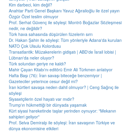
Kim darbeci, kim değil?
Anahtar Parti Genel Başkanı Yavuz Ağıralioğlu ile özel yayın
Özgür Özel teslim olmuyor
Prof. Serhat Güvenç ile söyleşi: Montrö Boğazlar Sözleşmesi
nedir, ne değildir?
Türk hava sahasında düşürülen füzelerin sırrı
Dr. Hakan Şahin ile söyleşi: Tüm yönleriyle Adana'da kurulan
NATO Çok Ulsulu Kolordusu
Transatlantik: Müzakerelerin gidişatı | ABD'de İsrail lobisi |
Lübnan'da neler oluyor?
Türk solundan geriye ne kaldı?
Mahir Çayan Kitabı'nı editörü Emir Ali Türkmen anlatıyor
Hafta Başı (76): İran savaşı biteceğe benzemiyor |
Gazeteciler yeterince cesur değil mi?
İran kürtleri savaşa neden dahil olmuyor? | Ceng Sağnıç ile
söyleşi
Siyasetçilerin özel hayatı var mıdır?
Trump'ın hükmettiği bir dünyada yaşamak
Kürt siyasi hareketinde taşlar yerinden oynuyor: "Mekanın
sahipleri geliyor"
Prof. Selva Demiralp ile söyleşi: İran savaşının Türkiye ve
dünya ekonomisine etkileri