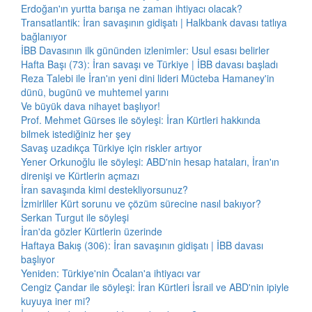
Erdoğan'ın yurtta barışa ne zaman ihtiyacı olacak?
Transatlantik: İran savaşının gidişatı | Halkbank davası tatlıya
bağlanıyor
İBB Davasının ilk gününden izlenimler: Usul esası belirler
Hafta Başı (73): İran savaşı ve Türkiye | İBB davası başladı
Reza Talebi ile İran'ın yeni dini lideri Mücteba Hamaney'in
dünü, bugünü ve muhtemel yarını
Ve büyük dava nihayet başlıyor!
Prof. Mehmet Gürses ile söyleşi: İran Kürtleri hakkında
bilmek istediğiniz her şey
Savaş uzadıkça Türkiye için riskler artıyor
Yener Orkunoğlu ile söyleşi: ABD'nin hesap hataları, İran'ın
direnişi ve Kürtlerin açmazı
İran savaşında kimi destekliyorsunuz?
İzmirliler Kürt sorunu ve çözüm sürecine nasıl bakıyor?
Serkan Turgut ile söyleşi
İran'da gözler Kürtlerin üzerinde
Haftaya Bakış (306): İran savaşının gidişatı | İBB davası
başlıyor
Yeniden: Türkiye'nin Öcalan'a ihtiyacı var
Cengiz Çandar ile söyleşi: İran Kürtleri İsrail ve ABD'nin ipiyle
kuyuya iner mi?