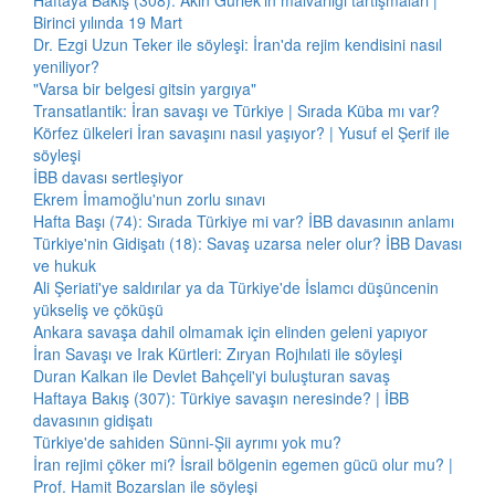
Haftaya Bakış (308): Akın Gürlek'in malvarlığı tartışmaları |
Birinci yılında 19 Mart
Dr. Ezgi Uzun Teker ile söyleşi: İran'da rejim kendisini nasıl
yeniliyor?
"Varsa bir belgesi gitsin yargıya"
Transatlantik: İran savaşı ve Türkiye | Sırada Küba mı var?
Körfez ülkeleri İran savaşını nasıl yaşıyor? | Yusuf el Şerif ile
söyleşi
İBB davası sertleşiyor
Ekrem İmamoğlu'nun zorlu sınavı
Hafta Başı (74): Sırada Türkiye mi var? İBB davasının anlamı
Türkiye'nin Gidişatı (18): Savaş uzarsa neler olur? İBB Davası
ve hukuk
Ali Şeriati'ye saldırılar ya da Türkiye'de İslamcı düşüncenin
yükseliş ve çöküşü
Ankara savaşa dahil olmamak için elinden geleni yapıyor
İran Savaşı ve Irak Kürtleri: Zıryan Rojhılati ile söyleşi
Duran Kalkan ile Devlet Bahçeli'yi buluşturan savaş
Haftaya Bakış (307): Türkiye savaşın neresinde? | İBB
davasının gidişatı
Türkiye'de sahiden Sünni-Şii ayrımı yok mu?
İran rejimi çöker mi? İsrail bölgenin egemen gücü olur mu? |
Prof. Hamit Bozarslan ile söyleşi