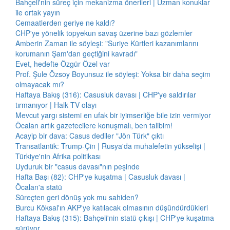
Bahçeli'nin süreç için mekanizma önerileri | Uzman konuklar
ile ortak yayın
Cemaatlerden geriye ne kaldı?
CHP'ye yönelik topyekun savaş üzerine bazı gözlemler
Amberin Zaman ile söyleşi: "Suriye Kürtleri kazanımlarını
korumanın Şam'dan geçtiğini kavradı"
Evet, hedefte Özgür Özel var
Prof. Şule Özsoy Boyunsuz ile söyleşi: Yoksa bir daha seçim
olmayacak mı?
Haftaya Bakış (316): Casusluk davası | CHP'ye saldırılar
tırmanıyor | Halk TV olayı
Mevcut yargı sistemi en ufak bir iyimserliğe bile izin vermiyor
Öcalan artık gazetecilere konuşmalı, ben talibim!
Acayip bir dava: Casus dediler "Jön Türk" çıktı
Transatlantik: Trump-Çin | Rusya'da muhalefetin yükselişi |
Türkiye'nin Afrika politikası
Uyduruk bir "casus davası"nın peşinde
Hafta Başı (82): CHP'ye kuşatma | Casusluk davası |
Öcalan'a statü
Süreçten geri dönüş yok mu sahiden?
Burcu Köksal'ın AKP'ye katılacak olmasının düşündürdükleri
Haftaya Bakış (315): Bahçeli'nin statü çıkışı | CHP'ye kuşatma
sürüyor