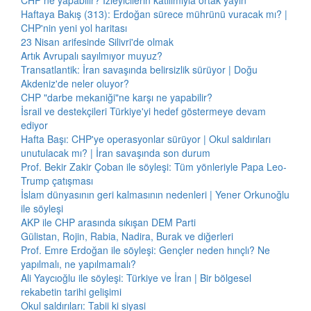
CHP ne yapabilir? İzleyicilerin katılımıyla ortak yayın
Haftaya Bakış (313): Erdoğan sürece mührünü vuracak mı? |
CHP'nin yeni yol haritası
23 Nisan arifesinde Silivri'de olmak
Artık Avrupalı sayılmıyor muyuz?
Transatlantik: İran savaşında belirsizlik sürüyor | Doğu
Akdeniz'de neler oluyor?
CHP "darbe mekaniği"ne karşı ne yapabilir?
İsrail ve destekçileri Türkiye'yi hedef göstermeye devam
ediyor
Hafta Başı: CHP'ye operasyonlar sürüyor | Okul saldırıları
unutulacak mı? | İran savaşında son durum
Prof. Bekir Zakir Çoban ile söyleşi: Tüm yönleriyle Papa Leo-
Trump çatışması
İslam dünyasının geri kalmasının nedenleri | Yener Orkunoğlu
ile söyleşi
AKP ile CHP arasında sıkışan DEM Parti
Gülistan, Rojin, Rabia, Nadira, Burak ve diğerleri
Prof. Emre Erdoğan ile söyleşi: Gençler neden hınçlı? Ne
yapılmalı, ne yapılmamalı?
Ali Yaycıoğlu ile söyleşi: Türkiye ve İran | Bir bölgesel
rekabetin tarihi gelişimi
Okul saldırıları: Tabii ki siyasi