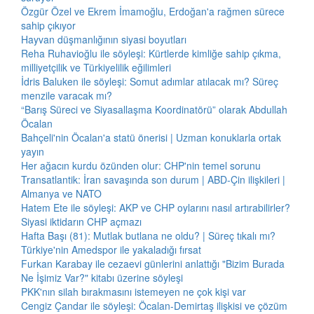
Özgür Özel ve Ekrem İmamoğlu, Erdoğan'a rağmen sürece
sahip çıkıyor
Hayvan düşmanlığının siyasi boyutları
Reha Ruhavioğlu ile söyleşi: Kürtlerde kimliğe sahip çıkma,
milliyetçilik ve Türkiyelilik eğilimleri
İdris Baluken ile söyleşi: Somut adımlar atılacak mı? Süreç
menzile varacak mı?
“Barış Süreci ve Siyasallaşma Koordinatörü” olarak Abdullah
Öcalan
Bahçeli'nin Öcalan'a statü önerisi | Uzman konuklarla ortak
yayın
Her ağacın kurdu özünden olur: CHP'nin temel sorunu
Transatlantik: İran savaşında son durum | ABD-Çin ilişkileri |
Almanya ve NATO
Hatem Ete ile söyleşi: AKP ve CHP oylarını nasıl artırabilirler?
Siyasi iktidarın CHP açmazı
Hafta Başı (81): Mutlak butlana ne oldu? | Süreç tıkalı mı?
Türkiye'nin Amedspor ile yakaladığı fırsat
Furkan Karabay ile cezaevi günlerini anlattığı "Bizim Burada
Ne İşimiz Var?" kitabı üzerine söyleşi
PKK'nın silah bırakmasını istemeyen ne çok kişi var
Cengiz Çandar ile söyleşi: Öcalan-Demirtaş ilişkisi ve çözüm