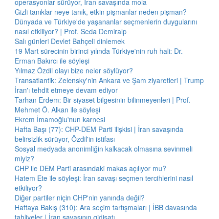
operasyonlar sürüyor, İran savaşında mola
Gizli tanıklar neye tanık, etkin pişmanlar neden pişman?
Dünyada ve Türkiye'de yaşananlar seçmenlerin duygularını
nasıl etkiliyor? | Prof. Seda Demiralp
Salı günleri Devlet Bahçeli dinlemek
19 Mart sürecinin birinci yılında Türkiye'nin ruh hali: Dr.
Erman Bakırcı ile söyleşi
Yılmaz Özdil olayı bize neler söylüyor?
Transatlantik: Zelensky'nin Ankara ve Şam ziyaretleri | Trump
İran'ı tehdit etmeye devam ediyor
Tarhan Erdem: Bir siyaset bilgesinin bilinmeyenleri | Prof.
Mehmet Ö. Alkan ile söyleşi
Ekrem İmamoğlu'nun karnesi
Hafta Başı (77): CHP-DEM Parti ilişkisi | İran savaşında
belirsizlik sürüyor, Özdil'in istifası
Sosyal medyada anonimliğin kalkacak olmasına sevinmeli
miyiz?
CHP ile DEM Parti arasındaki makas açılıyor mu?
Hatem Ete ile söyleşi: İran savaşı seçmen tercihlerini nasıl
etkiliyor?
Diğer partiler niçin CHP'nin yanında değil?
Haftaya Bakış (310): Ara seçim tartışmaları | İBB davasında
tahliyeler | İran savaşının gidişatı