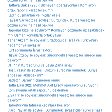
çözüm sürecine nasıl bakıyor
Haftaya Bakış (298): Bitmeyen operasyonlar | Komisyon
ortak rapor çıkarabilecek mi?
Kadın düşmanları ve ırkçılar el ele
Faysal Sarıyıldız ile söyleşi: Sürgündeki Kürt siyasetçiler
çözüm sürecine nasıl bakıyor
Raporlar bize ne söylüyor? Komisyon çözümde uzlaşabilecek
mi? Uzman konuklarla ortak yayın
Taner Akçam ile söyleşi: Ortadoğu'da İsrail ve Türkiye'nin
hegemonya savaşları
Kürt sorununda İsrail faktörü
Hişyar Özsoy ile söyleşi: Sürgündeki siyasetçiler sürece nasıl
bakıyor?
CHP'nin Kürt sorunu ve Leyla Zana sınavı
Roj Girasun ile söyleşi: Çözüm sürecinin önündeki Suriye
engeli aşılabilecek mi?
Sadettin Saran'ın çiğnenen onuru
Hafta Başı (62): Mehmet Akif Ersoy operasyonu sürüyor |
Komisyonun ortak raporunu beklerken
Ziya Pir ile söyleşi: Sürgündeki siyasetçiler sürece nasıl
bakıyor?
Habertürk'ün faturası kadınlara kesiliyor
Garo Paylan ile söyleşi: Sürgündeki siyasetçiler sürece nasıl