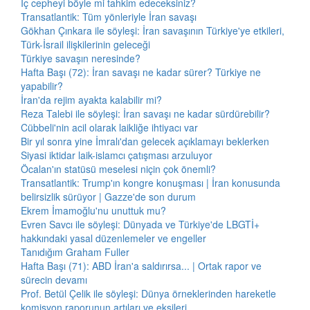
İç cepheyi böyle mi tahkim edeceksiniz?
Transatlantik: Tüm yönleriyle İran savaşı
Gökhan Çınkara ile söyleşi: İran savaşının Türkiye'ye etkileri,
Türk-İsrail ilişkilerinin geleceği
Türkiye savaşın neresinde?
Hafta Başı (72): İran savaşı ne kadar sürer? Türkiye ne
yapabilir?
İran'da rejim ayakta kalabilir mi?
Reza Talebi ile söyleşi: İran savaşı ne kadar sürdürebilir?
Cübbeli'nin acil olarak laikliğe ihtiyacı var
Bir yıl sonra yine İmralı'dan gelecek açıklamayı beklerken
Siyasi iktidar laik-islamcı çatışması arzuluyor
Öcalan'ın statüsü meselesi niçin çok önemli?
Transatlantik: Trump'ın kongre konuşması | İran konusunda
belirsizlik sürüyor | Gazze'de son durum
Ekrem İmamoğlu'nu unuttuk mu?
Evren Savcı ile söyleşi: Dünyada ve Türkiye'de LBGTİ+
hakkındaki yasal düzenlemeler ve engeller
Tanıdığım Graham Fuller
Hafta Başı (71): ABD İran'a saldırırsa... | Ortak rapor ve
sürecin devamı
Prof. Betül Çelik ile söyleşi: Dünya örneklerinden hareketle
komisyon raporunun artıları ve eksileri