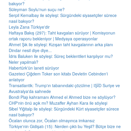
bakıyor?
Süleyman Soylu'nun suçu ne?
Serpil Kemalbay ile söyleşi: Sürgündeki siyasetçiler sürece
nasıl bakıyor?
Leyla Zana Türkiye'dir
Haftaya Bakış (297): Taht kavgaları sürüyor | Komisyonun
ortak raporu bekleniyor | Medyaya operasyonlar
Ahmet Şık ile söyleşi: Kızışan taht kavgalarının arka planı
Dindar nesil diye diye...
İdris Baluken ile söyleşi: Süreç beklentileri karşılıyor mu?
Neler yapılmalı?
Habertürk'ün laneti sürüyor
Gazeteci Çiğdem Toker son kitabı Devletin Cebinden'i
anlatıyor
Transatlantik: Trump'ın tabanındaki çözülme | IŞİD Suriye ve
Avustralya'da sahnede
Bondi Plajı kahramanı Ahmed el Ahmed bize ne söylüyor?
CHP'nin önü açık mı? Muzaffer Ayhan Kara ile söyleşi
Sibel Yiğitalp ile söyleşi: Sürgündeki Kürt siyasetçiler sürece
nasıl bakıyor?
Öcalan olunca zor, Öcalan olmayınca imkansız
Türkiye'nin Gidişatı (15): Nerden çıktı bu Yeşil? Bütçe bize ne