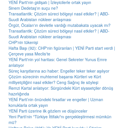
YENİ Parti'nin gidişatı | İzleyicilerle ortak yayın
Sinem Dedetaş'ın suçu ne?
Transatlantik: Çözüm süreci bölgeyi nasıl etkiler? | ABD-
Suudi Arabistan nükleer anlaşması
Örgüt, Öcalan'ın devletle vardığı mutabakata uyacak mı?
Transatlantik: Çözüm süreci bölgeyi nasıl etkiler? | ABD-
Suudi Arabistan nükleer anlaşması
CHP'nin tükenişi
Hafta Başı (92): CHP'nin figüranları | YENİ Parti start verdi |
Çerçeve yasa Meclis'te
YENİ Parti'nin yol haritası: Genel Sekreter Yunus Emre
anlatıyor
Süreç karşıtlarına acı haber: Engeller teker teker aşılıyor
Çözüm sürecinin muhtemel başarısı Kürtleri ve Kürt
milliyetçiliğini nasıl etkiler? Ceng Sağnıç ile söyleşi
Remzi Kartal anlatıyor: Sürgündeki Kürt siyasetçiler dönüş
hazırlığında
YENİ Parti’nin önündeki fırsatlar ve engeller | Uzman
konuklarla ortak yayın
YENİ Parti üzerine ilk gözlem ve düşünceler
Yeni Parti'nin "Türkiye İttifakı"nı gerçekleştirmesi mümkün
mü?