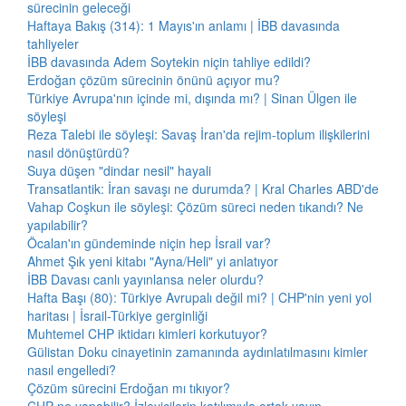
sürecinin geleceği
Haftaya Bakış (314): 1 Mayıs'ın anlamı | İBB davasında
tahliyeler
İBB davasında Adem Soytekin niçin tahliye edildi?
Erdoğan çözüm sürecinin önünü açıyor mu?
Türkiye Avrupa'nın içinde mi, dışında mı? | Sinan Ülgen ile
söyleşi
Reza Talebi ile söyleşi: Savaş İran'da rejim-toplum ilişkilerini
nasıl dönüştürdü?
Suya düşen "dindar nesil" hayali
Transatlantik: İran savaşı ne durumda? | Kral Charles ABD'de
Vahap Coşkun ile söyleşi: Çözüm süreci neden tıkandı? Ne
yapılabilir?
Öcalan'ın gündeminde niçin hep İsrail var?
Ahmet Şık yeni kitabı "Ayna/Heli" yi anlatıyor
İBB Davası canlı yayınlansa neler olurdu?
Hafta Başı (80): Türkiye Avrupalı değil mi? | CHP'nin yeni yol
haritası | İsrail-Türkiye gerginliği
Muhtemel CHP iktidarı kimleri korkutuyor?
Gülistan Doku cinayetinin zamanında aydınlatılmasını kimler
nasıl engelledi?
Çözüm sürecini Erdoğan mı tıkıyor?