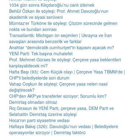
1034 gün sonra Kılıçdaroğlu’nu canlı izlemek
Behlül Özkan ile söyleşi: Prof. Ahmet Davutoğlu'nun
akademik ve siyasi serüveni
Mümtaz'er Türköne ile söyleşi: Çözüm sürecinde gelinen
nokta ve bundan sonrası
Transatlantik: Michigan ön seçimleri | Ukrayna ve İran
savaşları arasında benzerlik ve farklar
Anahtar "demokratik cumhuriyet"in kapısını açacak mı?
YENİ Parti: Tek başına muhalefet
Prof. Mehmet Gürses ile söyleşi: Çerçeve yasa beklentileri
karşılayabilecek mi?
Hafta Başı (93): Cem Küçük olayı | Çerçeve Yasa TBMM'de |
CHP'li belediyelerde son durum
Vahap Coşkun ile söyleşi: Çerçeve yasa neleri nasıl
değiştirecek?
CHP'den AKP'ye transferler sürüyor: Sorumlu kim?
Demirtaş olmadan olmaz
Roj Girasun ile YENİ Parti, çerçeve yasa, DEM Parti ve
Selahattin Demirtaş üzerine söyleşi
Hoca'nın parti siyasetine vedası
Haftaya Bakış (326): Davutoğlu'nun vedası | Belediyelere
operasyonlar sürüyor | Demirtaş faktörü