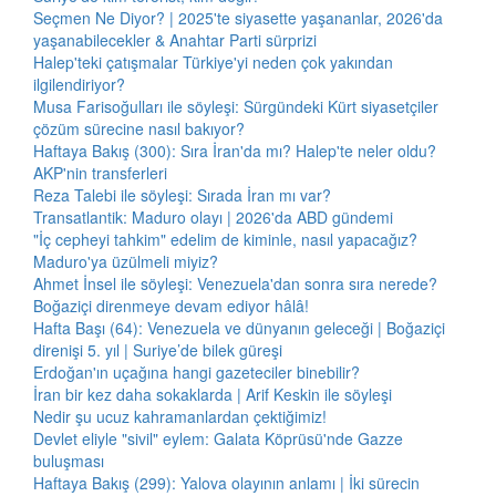
Seçmen Ne Diyor? | 2025'te siyasette yaşananlar, 2026'da
yaşanabilecekler & Anahtar Parti sürprizi
Halep'teki çatışmalar Türkiye'yi neden çok yakından
ilgilendiriyor?
Musa Farisoğulları ile söyleşi: Sürgündeki Kürt siyasetçiler
çözüm sürecine nasıl bakıyor?
Haftaya Bakış (300): Sıra İran'da mı? Halep'te neler oldu?
AKP'nin transferleri
Reza Talebi ile söyleşi: Sırada İran mı var?
Transatlantik: Maduro olayı | 2026'da ABD gündemi
"İç cepheyi tahkim" edelim de kiminle, nasıl yapacağız?
Maduro'ya üzülmeli miyiz?
Ahmet İnsel ile söyleşi: Venezuela'dan sonra sıra nerede?
Boğaziçi direnmeye devam ediyor hâlâ!
Hafta Başı (64): Venezuela ve dünyanın geleceği | Boğaziçi
direnişi 5. yıl | Suriye’de bilek güreşi
Erdoğan'ın uçağına hangi gazeteciler binebilir?
İran bir kez daha sokaklarda | Arif Keskin ile söyleşi
Nedir şu ucuz kahramanlardan çektiğimiz!
Devlet eliyle "sivil" eylem: Galata Köprüsü'nde Gazze
buluşması
Haftaya Bakış (299): Yalova olayının anlamı | İki sürecin