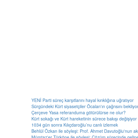
YENİ Parti süreç karşıtlarını hayal kırıklığına uğratıyor
Sürgündeki Kürt siyasetçiler Öcalan'ın çağrısını bekliyor:
Çerçeve Yasa referanduma götürülürse ne olur?
Kürt sokağı ve Kürt hareketinin sürece bakışı değişiyor 
1034 gün sonra Kılıçdaroğlu’nu canlı izlemek
Behlül Özkan ile söyleşi: Prof. Ahmet Davutoğlu'nun a
Mümtaz'er Türköne ile söyleşi: Çözüm sürecinde gelin