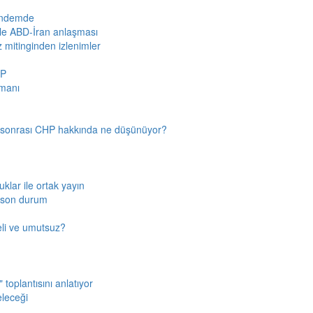
gündemde
iyle ABD-İran anlaşması
z mitinginden izlenimler
HP
amanı
n sonrası CHP hakkında ne düşünüyor?
klar ile ortak yayın
a son durum
fkeli ve umutsuz?
toplantısını anlatıyor
eleceği