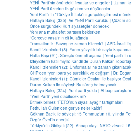
YENİ Parti’nin önündeki fırsatlar ve engeller | Uzman k
YENİ Parti üzerine ilk gözlem ve düşünceler
Yeni Parti'nin "Türkiye İttifakı"nı gerçekleştirmesi mü
Haftaya Bakış (325): Ve YENİ Parti kuruldu | Çözüm 
Önce sürgündeki Kürt siyasetçiler dönecek
Yeni ana muhalefet partisini beklerken
"Çerçeve yasa"nın eli kulağında
Transatlantik: Savaş ne zaman bitecek? | ABD-İsrail il
Kandil izlenimleri (3): Yarım yüzyıllık bir sayfa kapanm
Hafta Başı (91): Süreçte önemli aşama | Yeni partinin e
İzleyicilerin katılımıyla: Kandil'de Duran Kalkan röporta
Kandil izlenimleri (2): Üniformalar ne zaman çıkarılaca
CHP'den "yeni parti"ye süreklilik ve değişim | Dr. Edgar 
Kandil izlenimleri (1): Cümleler Öcalan ile başlıyor Öcala
Duran Kalkan ile söyleşi: Bu süreç batmayacak!
Haftaya Bakış (324): Yeni parti yolda | Ahbap soruştur
"Yeni Parti" yeni olabilecek mi?
Bitmek bilmez “FETÖ’nün siyasi ayağı” tartışmaları
Fethullah Gülen'den geriye neler kaldı?
Gökhan Bacık ile söyleşi: 15 Temmuz'un 10. yılında Fe
Özgür Özel'in enerjisi
Türkiye'nin Gidişatı (22): Ahbap olayı, NATO zirvesi, 1