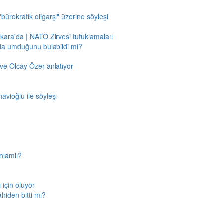
"bürokratik oligarşi" üzerine söyleşi
nkara'da | NATO Zirvesi tutuklamaları
'da umduğunu bulabildi mi?
ve Olcay Özer anlatıyor
avioğlu ile söyleşi
nlamlı?
için oluyor
ahiden bitti mi?