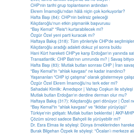
CHP'nin tarihi grup toplantısının ardından
Ekrem İmamoğlu'ndan hâlâ niçin çok korkuyorlar?
Hafta Başı (84): CHP'nin belirsiz geleceği
Kılıçdaroğlu'nun etkin pişmanlık başvurusu
"Bay Kemal" "Reis"i kurtarabilecek mi?
Özgür Özel yeni parti kuracak mı?
Haftaya Bakış (318): Tüm yönleriyle CHP'de seçilmişle
Kılıçdaroğlu aradığı adaleti dokuz yıl sonra buldu
Hani Kürt hareketi CHP'ye karşı Erdoğan'ın yanında saf
Transatlantik: CHP Batı'nın umrunda mı? | Savaş bitiy
Hafta Başı (83): Mutlak butlan sonrası CHP | İran savaş
"Bay Kemal"in "ahlak kavgası" ne kadar inandırıcı?
Yaşananları "CHP içi çatışma" olarak göstermeye çalış
Özgür Özel Ekrem İmamoğlu'nu terk eder mi?
Sahadaki Kimlik: Amedspor | Vahap Coşkun ile söyleşi
Mutlak butlan Erdoğan'ın derdine derman olur mu?
Haftaya Bakış (317): Kılıçdaroğlu geri dönüyor | Özel 
"Bay Kemal"in "ahlak kavgası" ve "iktidar yürüyüşü"
Türkiye'nin gidişatı: Mutlak butlan beklentisi | AKP-MHP
Çözüm süreci sadece Bahçeli ile yürüyebilir mi?
Dr. Esra Elmas ile söyleşi: Dünya örneklerinden hareke
Burak Bilgehan Özpek ile söyleşi: "Öcalan’ı merkeze ala