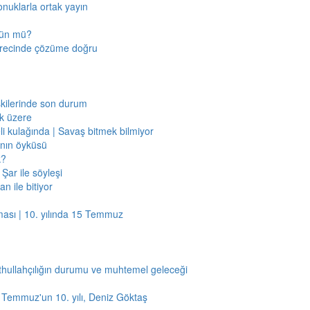
onuklarla ortak yayın
mkün mü?
sürecinde çözüme doğru
işkilerinde son durum
ak üzere
li kulağında | Savaş bitmek bilmiyor
jının öyküsü
k?
Şar ile söyleşi
n ile bitiyor
ması | 10. yılında 15 Temmuz
thullahçılığın durumu ve muhtemel geleceği
5 Temmuz'un 10. yılı, Deniz Göktaş