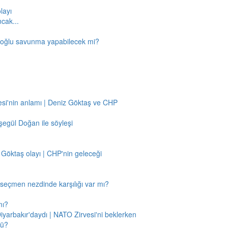
layı
ncak...
amoğlu savunma yapabilecek mi?
si'nin anlamı | Deniz Göktaş ve CHP
egül Doğan ile söyleşi
 Göktaş olayı | CHP'nin geleceği
n seçmen nezdinde karşılığı var mı?
mı?
Diyarbakır'daydı | NATO Zirvesi'ni beklerken
mü?