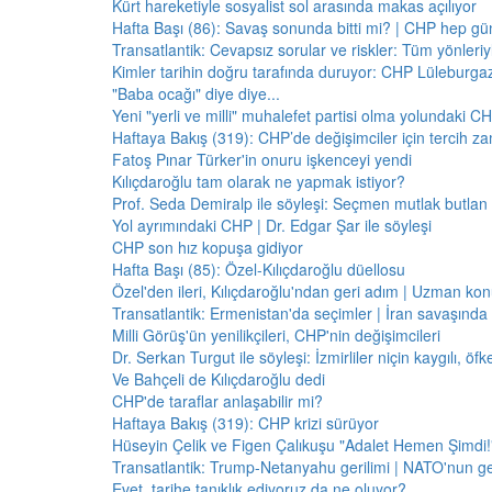
Kürt hareketiyle sosyalist sol arasında makas açılıyor
Hafta Başı (86): Savaş sonunda bitti mi? | CHP hep 
Transatlantik: Cevapsız sorular ve riskler: Tüm yönler
Kimler tarihin doğru tarafında duruyor: CHP Lüleburga
"Baba ocağı" diye diye...
Yeni "yerli ve milli" muhalefet partisi olma yolundaki C
Haftaya Bakış (319): CHP’de değişimciler için tercih z
Fatoş Pınar Türker'in onuru işkenceyi yendi
Kılıçdaroğlu tam olarak ne yapmak istiyor?
Prof. Seda Demiralp ile söyleşi: Seçmen mutlak butla
Yol ayrımındaki CHP | Dr. Edgar Şar ile söyleşi
CHP son hız kopuşa gidiyor
Hafta Başı (85): Özel-Kılıçdaroğlu düellosu
Özel'den ileri, Kılıçdaroğlu'ndan geri adım | Uzman konu
Transatlantik: Ermenistan'da seçimler | İran savaşınd
Milli Görüş'ün yenilikçileri, CHP'nin değişimcileri
Dr. Serkan Turgut ile söyleşi: İzmirliler niçin kaygılı, ö
Ve Bahçeli de Kılıçdaroğlu dedi
CHP'de taraflar anlaşabilir mi?
Haftaya Bakış (319): CHP krizi sürüyor
Hüseyin Çelik ve Figen Çalıkuşu "Adalet Hemen Şimdi!" 
Transatlantik: Trump-Netanyahu gerilimi | NATO'nun g
Evet, tarihe tanıklık ediyoruz da ne oluyor?