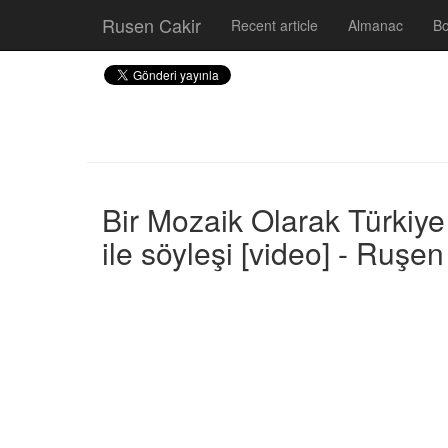
Rusen Cakir
Recent article
Almanac
B
Bir Mozaik Olarak Türkiye
ile söyleşi [video] - Ruşen