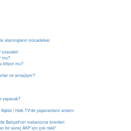
rle atanmışların mücadelesi
 tutacaktı!
or mu?
ı bitiyor mu?
anlar ne amaçlıyor?
ne yapacak?
 ilişkisi | Halk TV'de yaşananların anlamı
tle Bahçeli'nin mekanizma önerileri
n bir süreç AKP için çok riskli"