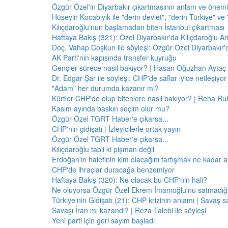
Özgür Özel'in Diyarbakır çıkartmasının anlam ve önemi
Hüseyin Kocabıyık ile "derin devlet", "derin Türkiye" ve 
Kılıçdaroğlu'nun başlamadan biten İstanbul çıkartması
Haftaya Bakış (321): Özel Diyarbakır'da Kılıçdaroğlu A
Doç. Vahap Coşkun ile söyleşi: Özgür Özel Diyarbakır
AK Parti'nin kapısında transfer kuyruğu
Gençler sürece nasıl bakıyor? | Hasan Oğuzhan Aytaç 
Dr. Edgar Şar ile söyleşi: CHP'de saflar iyice netleşiyor
"Adam" her durumda kazanır mı?
Kürtler CHP'de olup bitenlere nasıl bakıyor? | Reha Ruh
Kasım ayında baskın seçim olur mu?
Özgür Özel TGRT Haber'e çıkarsa...
CHP'nin gidişatı | İzleyicilerle ortak yayın
Özgür Özel TGRT Haber'e çıkarsa...
Kılıçdaroğlu tabii ki pişman değil
Erdoğan'ın halefinin kim olacağını tartışmak ne kadar a
CHP'de ihraçlar duracağa benzemiyor
Haftaya Bakış (320): Ne olacak bu CHP'nin hali?
Ne oluyorsa Özgür Özel Ekrem İmamoğlu'nu satmadığı 
Türkiye'nin Gidişatı (21): CHP krizinin anlamı | Savaş s
Savaşı İran mı kazandı? | Reza Talebi ile söyleşi
Yeni parti için geri sayım başladı