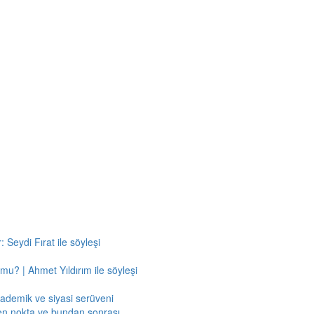
 Seydi Fırat ile söyleşi
mu? | Ahmet Yıldırım ile söyleşi
kademik ve siyasi serüveni
en nokta ve bundan sonrası