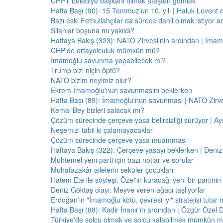
CHP'li belediye başkanı olmak ateşten gömlek
Hafta Başı (90): 15 Temmuz'un 10. yılı | Haluk Levent o
Bazı eski Fethullahçılar da sürece dahil olmak istiyor a
Silahlar boşuna mı yakıldı?
Haftaya Bakış (323): NATO Zirvesi'nin ardından | İm
CHP'de ortayolculuk mümkün mü?
İmamoğlu savunma yapabilecek mi?
Trump bizi niçin öptü?
NATO bizim neyimiz olur?
Ekrem İmamoğlu'nun savunmasını beklerken
Hafta Başı (89): İmamoğlu'nun savunması | NATO Zirve
Kemal Bey bizleri salacak mı?
Çözüm sürecinde çerçeve yasa belirsizliği sürüyor | Ayş
Neşemizi tabii ki çalamayacaklar
Çözüm sürecinde çerçeve yasa muamması
Haftaya Bakış (322): Çerçeve yasayı beklerken | Deniz
Muhtemel yeni parti için bazı notlar ve sorular
Muhafazakâr ailelerin seküler çocukları
Hatem Ete ile söyleşi: Özel'in kuracağı yeni bir partini
Deniz Göktaş olayı: Meyve veren ağacı taşlıyorlar
Erdoğan'ın "İmamoğlu kötü, çevresi iyi" stratejisi tutar 
Hafta Başı (88): Kadir İnanır'ın ardından | Özgür Özel 
Türkiye'de solcu olmak ve solcu kalabilmek mümkün 