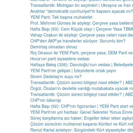
Transatlantik: Michigan ön seçimleri | Ukrayna ve İran 
Anahtar "demokratik cumhuriyet"in kapısını açacak mı?
YENİ Parti: Tek başına muhalefet
Prof. Mehmet Gürses ile söyleşi: Çerçeve yasa beklenti
Hafta Başı (93): Cem Küçük olayı | Çerçeve Yasa TBMM
Vahap Coşkun ile söyleşi: Çerçeve yasa neleri nasıl de
CHP'den AKP'ye transferler sürüyor: Sorumlu kim?
Demirtaş olmadan olmaz
Roj Girasun ile YENİ Parti, çerçeve yasa, DEM Parti ve
Hoca'nın parti siyasetine vedası
Haftaya Bakış (326): Davutoğlu'nun vedası | Belediyele
YENİ Parti'nin gidişatı | İzleyicilerle ortak yayın
Sinem Dedetaş'ın suçu ne?
Transatlantik: Çözüm süreci bölgeyi nasıl etkiler? | A
Örgüt, Öcalan'ın devletle vardığı mutabakata uyacak m
Transatlantik: Çözüm süreci bölgeyi nasıl etkiler? | A
CHP'nin tükenişi
Hafta Başı (92): CHP'nin figüranları | YENİ Parti start 
YENİ Parti'nin yol haritası: Genel Sekreter Yunus Emre 
Süreç karşıtlarına acı haber: Engeller teker teker aşılıy
Çözüm sürecinin muhtemel başarısı Kürtleri ve Kürt milliy
Remzi Kartal anlatıyor: Sürgündeki Kürt siyasetçiler dö