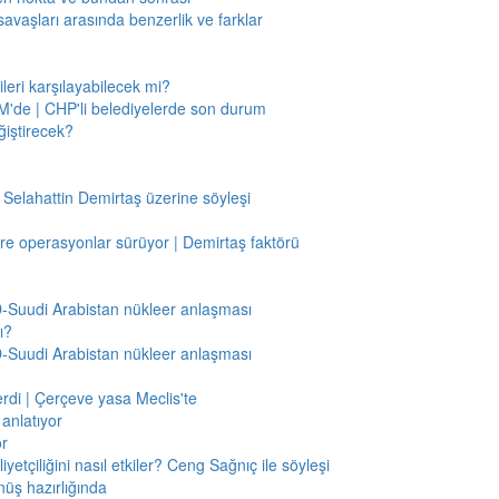
savaşları arasında benzerlik ve farklar
leri karşılayabilecek mi?
'de | CHP'li belediyelerde son durum
ğiştirecek?
 Selahattin Demirtaş üzerine söyleşi
re operasyonlar sürüyor | Demirtaş faktörü
BD-Suudi Arabistan nükleer anlaşması
ı?
BD-Suudi Arabistan nükleer anlaşması
verdi | Çerçeve yasa Meclis'te
anlatıyor
or
etçiliğini nasıl etkiler? Ceng Sağnıç ile söyleşi
nüş hazırlığında