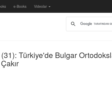
ooks
e-Books
Videolar
 (31): Türkiye'de Bulgar Ortodoks
 Çakır