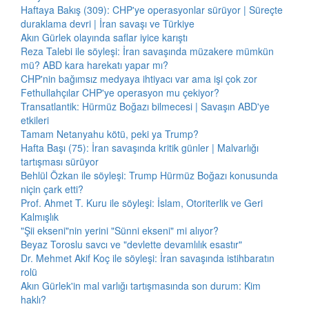
Haftaya Bakış (309): CHP'ye operasyonlar sürüyor | Süreçte
duraklama devri | İran savaşı ve Türkiye
Akın Gürlek olayında saflar iyice karıştı
Reza Talebi ile söyleşi: İran savaşında müzakere mümkün
mü? ABD kara harekatı yapar mı?
CHP'nin bağımsız medyaya ihtiyacı var ama işi çok zor
Fethullahçılar CHP'ye operasyon mu çekiyor?
Transatlantik: Hürmüz Boğazı bilmecesi | Savaşın ABD'ye
etkileri
Tamam Netanyahu kötü, peki ya Trump?
Hafta Başı (75): İran savaşında kritik günler | Malvarlığı
tartışması sürüyor
Behlül Özkan ile söyleşi: Trump Hürmüz Boğazı konusunda
niçin çark etti?
Prof. Ahmet T. Kuru ile söyleşi: İslam, Otoriterlik ve Geri
Kalmışlık
"Şii ekseni"nin yerini "Sünni ekseni" mi alıyor?
Beyaz Toroslu savcı ve "devlette devamlılık esastır"
Dr. Mehmet Akif Koç ile söyleşi: İran savaşında istihbaratın
rolü
Akın Gürlek'in mal varlığı tartışmasında son durum: Kim
haklı?