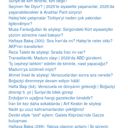
Suriye'de kim terörist, kim değil?
Seçmen Ne Diyor? | 2025'te siyasette yaşananlar, 2026'da
yaşanabilecekler & Anahtar Parti sürprizi
Halep'teki çatışmalar Türkiye'yi neden çok yakından
ilgilendiriyor?
Musa Farisoğulları ile söyleşi: Sürgündeki Kürt siyasetçiler
çözüm sürecine nasıl bakıyor?
Haftaya Bakış (300): Sıra İran'da mı? Halep'te neler oldu?
AKP'nin transferleri
Reza Talebi ile söyleşi: Sırada İran mı var?
Transatlantik: Maduro olayı | 2026'da ABD gündemi
"İç cepheyi tahkim" edelim de kiminle, nasıl yapacağız?
Maduro'ya üzülmeli miyiz?
Ahmet İnsel ile söyleşi: Venezuela'dan sonra sıra nerede?
Boğaziçi direnmeye devam ediyor hâlâ!
Hafta Başı (64): Venezuela ve dünyanın geleceği | Boğaziçi
direnişi 5. yıl | Suriye’de bilek güreşi
Erdoğan'ın uçağına hangi gazeteciler binebilir?
İran bir kez daha sokaklarda | Arif Keskin ile söyleşi
Nedir şu ucuz kahramanlardan çektiğimiz!
Devlet eliyle "sivil" eylem: Galata Köprüsü'nde Gazze
buluşması
Haftaya Bakış (299): Yalova olayının anlamı | İki sürecin