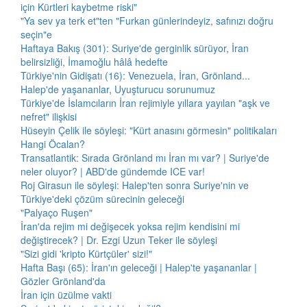
için Kürtleri kaybetme riski"
"Ya sev ya terk et"ten "Furkan günlerindeyiz, safınızı doğru
seçin"e
Haftaya Bakış (301): Suriye'de gerginlik sürüyor, İran
belirsizliği, İmamoğlu hâlâ hedefte
Türkiye'nin Gidişatı (16): Venezuela, İran, Grönland...
Halep'de yaşananlar, Uyuşturucu sorunumuz
Türkiye'de İslamcıların İran rejimiyle yıllara yayılan "aşk ve
nefret" ilişkisi
Hüseyin Çelik ile söyleşi: "Kürt anasını görmesin" politikaları
Hangi Öcalan?
Transatlantik: Sırada Grönland mı İran mı var? | Suriye'de
neler oluyor? | ABD'de gündemde ICE var!
Roj Girasun ile söyleşi: Halep'ten sonra Suriye'nin ve
Türkiye'deki çözüm sürecinin geleceği
"Palyaço Ruşen"
İran'da rejim mi değişecek yoksa rejim kendisini mi
değiştirecek? | Dr. Ezgi Uzun Teker ile söyleşi
"Sizi gidi 'kripto Kürtçüler' sizi!"
Hafta Başı (65): İran'ın geleceği | Halep'te yaşananlar |
Gözler Grönland'da
İran için üzülme vakti