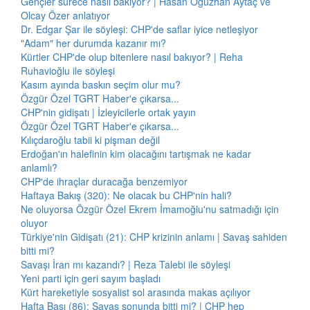
Gençler sürece nasıl bakıyor? | Hasan Oğuzhan Aytaç ve
Olcay Özer anlatıyor
Dr. Edgar Şar ile söyleşi: CHP'de saflar iyice netleşiyor
"Adam" her durumda kazanır mı?
Kürtler CHP'de olup bitenlere nasıl bakıyor? | Reha
Ruhavioğlu ile söyleşi
Kasım ayında baskın seçim olur mu?
Özgür Özel TGRT Haber'e çıkarsa...
CHP'nin gidişatı | İzleyicilerle ortak yayın
Özgür Özel TGRT Haber'e çıkarsa...
Kılıçdaroğlu tabii ki pişman değil
Erdoğan'ın halefinin kim olacağını tartışmak ne kadar
anlamlı?
CHP'de ihraçlar duracağa benzemiyor
Haftaya Bakış (320): Ne olacak bu CHP'nin hali?
Ne oluyorsa Özgür Özel Ekrem İmamoğlu'nu satmadığı için
oluyor
Türkiye'nin Gidişatı (21): CHP krizinin anlamı | Savaş sahiden
bitti mi?
Savaşı İran mı kazandı? | Reza Talebi ile söyleşi
Yeni parti için geri sayım başladı
Kürt hareketiyle sosyalist sol arasında makas açılıyor
Hafta Başı (86): Savaş sonunda bitti mi? | CHP hep