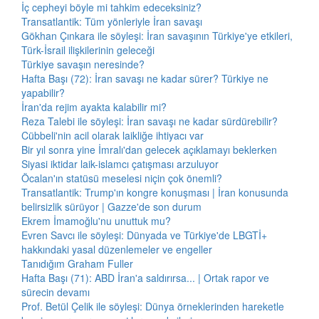
İç cepheyi böyle mi tahkim edeceksiniz?
Transatlantik: Tüm yönleriyle İran savaşı
Gökhan Çınkara ile söyleşi: İran savaşının Türkiye'ye etkileri,
Türk-İsrail ilişkilerinin geleceği
Türkiye savaşın neresinde?
Hafta Başı (72): İran savaşı ne kadar sürer? Türkiye ne
yapabilir?
İran'da rejim ayakta kalabilir mi?
Reza Talebi ile söyleşi: İran savaşı ne kadar sürdürebilir?
Cübbeli'nin acil olarak laikliğe ihtiyacı var
Bir yıl sonra yine İmralı'dan gelecek açıklamayı beklerken
Siyasi iktidar laik-islamcı çatışması arzuluyor
Öcalan'ın statüsü meselesi niçin çok önemli?
Transatlantik: Trump'ın kongre konuşması | İran konusunda
belirsizlik sürüyor | Gazze'de son durum
Ekrem İmamoğlu'nu unuttuk mu?
Evren Savcı ile söyleşi: Dünyada ve Türkiye'de LBGTİ+
hakkındaki yasal düzenlemeler ve engeller
Tanıdığım Graham Fuller
Hafta Başı (71): ABD İran'a saldırırsa... | Ortak rapor ve
sürecin devamı
Prof. Betül Çelik ile söyleşi: Dünya örneklerinden hareketle