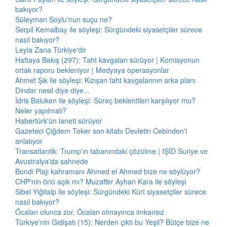
bakıyor?
Süleyman Soylu'nun suçu ne?
Serpil Kemalbay ile söyleşi: Sürgündeki siyasetçiler sürece
nasıl bakıyor?
Leyla Zana Türkiye'dir
Haftaya Bakış (297): Taht kavgaları sürüyor | Komisyonun
ortak raporu bekleniyor | Medyaya operasyonlar
Ahmet Şık ile söyleşi: Kızışan taht kavgalarının arka planı
Dindar nesil diye diye...
İdris Baluken ile söyleşi: Süreç beklentileri karşılıyor mu?
Neler yapılmalı?
Habertürk'ün laneti sürüyor
Gazeteci Çiğdem Toker son kitabı Devletin Cebinden'i
anlatıyor
Transatlantik: Trump'ın tabanındaki çözülme | IŞİD Suriye ve
Avustralya'da sahnede
Bondi Plajı kahramanı Ahmed el Ahmed bize ne söylüyor?
CHP'nin önü açık mı? Muzaffer Ayhan Kara ile söyleşi
Sibel Yiğitalp ile söyleşi: Sürgündeki Kürt siyasetçiler sürece
nasıl bakıyor?
Öcalan olunca zor, Öcalan olmayınca imkansız
Türkiye'nin Gidişatı (15): Nerden çıktı bu Yeşil? Bütçe bize ne