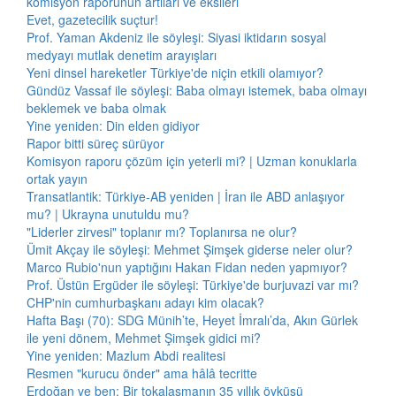
komisyon raporunun artıları ve eksileri
Evet, gazetecilik suçtur!
Prof. Yaman Akdeniz ile söyleşi: Siyasi iktidarın sosyal
medyayı mutlak denetim arayışları
Yeni dinsel hareketler Türkiye'de niçin etkili olamıyor?
Gündüz Vassaf ile söyleşi: Baba olmayı istemek, baba olmayı
beklemek ve baba olmak
Yine yeniden: Din elden gidiyor
Rapor bitti süreç sürüyor
Komisyon raporu çözüm için yeterli mi? | Uzman konuklarla
ortak yayın
Transatlantik: Türkiye-AB yeniden | İran ile ABD anlaşıyor
mu? | Ukrayna unutuldu mu?
"Liderler zirvesi" toplanır mı? Toplanırsa ne olur?
Ümit Akçay ile söyleşi: Mehmet Şimşek giderse neler olur?
Marco Rubio'nun yaptığını Hakan Fidan neden yapmıyor?
Prof. Üstün Ergüder ile söyleşi: Türkiye'de burjuvazi var mı?
CHP'nin cumhurbaşkanı adayı kim olacak?
Hafta Başı (70): SDG Münih’te, Heyet İmralı’da, Akın Gürlek
ile yeni dönem, Mehmet Şimşek gidici mi?
Yine yeniden: Mazlum Abdi realitesi
Resmen "kurucu önder" ama hâlâ tecritte
Erdoğan ve ben: Bir tokalaşmanın 35 yıllık öyküsü