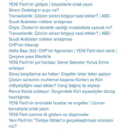
YENİ Parti'nin gidişatı | İzleyicilerle ortak yayın
Sinem Dedetaş'ın suçu ne?
Transatlantik: Çözüm süreci bölgeyi nasıl etkiler? | ABD-
Suudi Arabistan nükleer anlaşması
Örgüt, Öcalan'ın devletle vardığı mutabakata uyacak mı?
Transatlantik: Çözüm süreci bölgeyi nasıl etkiler? | ABD-
Suudi Arabistan nükleer anlaşması
CHP'nin tükenişi
Hafta Başı (92): CHP'nin figüranları | YENİ Parti start verdi |
Çerçeve yasa Meclis'te
YENİ Parti'nin yol haritası: Genel Sekreter Yunus Emre
anlatıyor
Süreç karşıtlarına acı haber: Engeller teker teker aşılıyor
Çözüm sürecinin muhtemel başarısı Kürtleri ve Kürt
milliyetçiliğini nasıl etkiler? Ceng Sağnıç ile söyleşi
Remzi Kartal anlatıyor: Sürgündeki Kürt siyasetçiler dönüş
hazırlığında
YENİ Parti’nin önündeki fırsatlar ve engeller | Uzman
konuklarla ortak yayın
YENİ Parti üzerine ilk gözlem ve düşünceler
Yeni Parti'nin "Türkiye İttifakı"nı gerçekleştirmesi mümkün
mü?