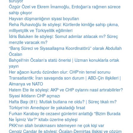
sürüyor
Özgür Özel ve Ekrem İmamoğlu, Erdoğan'a rağmen sürece
sahip çıkıyor
Hayvan düşmanlığının siyasi boyutları
Reha Ruhavioğlu ile söyleşi: Kürtlerde kimliğe sahip çıkma,
milliyetçilik ve Türkiyelilik eğilimleri
İdris Baluken ile söyleşi: Somut adımlar atılacak mı? Süreç
menzile varacak mı?
“Barış Süreci ve Siyasallaşma Koordinatörü” olarak Abdullah
Öcalan
Bahçeli'nin Öcalan'a statü önerisi | Uzman konuklarla ortak
yayın
Her ağacın kurdu özünden olur: CHP'nin temel sorunu
Transatlantik: İran savaşında son durum | ABD-Çin ilişkileri |
Almanya ve NATO
Hatem Ete ile söyleşi: AKP ve CHP oylarını nasıl artırabilirler?
Siyasi iktidarın CHP açmazı
Hafta Başı (81): Mutlak butlana ne oldu? | Süreç tıkalı mı?
Türkiye'nin Amedspor ile yakaladığı fırsat
Furkan Karabay ile cezaevi günlerini anlattığı "Bizim Burada
Ne İşimiz Var?" kitabı üzerine söyleşi
PKK'nın silah bırakmasını istemeyen ne çok kişi var
Cengiz Çandar ile söyleşi: Öcalan-Demirtaş ilişkisi ve çözüm