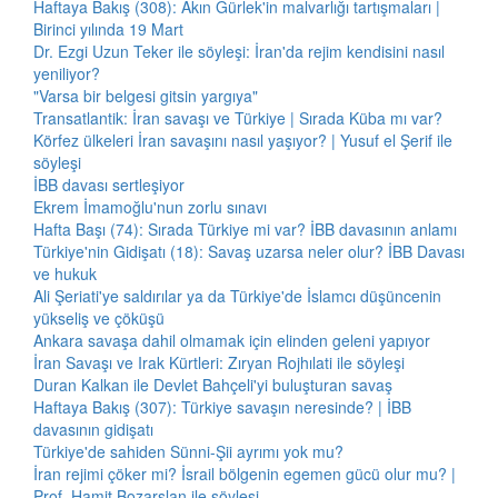
Haftaya Bakış (308): Akın Gürlek'in malvarlığı tartışmaları |
Birinci yılında 19 Mart
Dr. Ezgi Uzun Teker ile söyleşi: İran'da rejim kendisini nasıl
yeniliyor?
"Varsa bir belgesi gitsin yargıya"
Transatlantik: İran savaşı ve Türkiye | Sırada Küba mı var?
Körfez ülkeleri İran savaşını nasıl yaşıyor? | Yusuf el Şerif ile
söyleşi
İBB davası sertleşiyor
Ekrem İmamoğlu'nun zorlu sınavı
Hafta Başı (74): Sırada Türkiye mi var? İBB davasının anlamı
Türkiye'nin Gidişatı (18): Savaş uzarsa neler olur? İBB Davası
ve hukuk
Ali Şeriati'ye saldırılar ya da Türkiye'de İslamcı düşüncenin
yükseliş ve çöküşü
Ankara savaşa dahil olmamak için elinden geleni yapıyor
İran Savaşı ve Irak Kürtleri: Zıryan Rojhılati ile söyleşi
Duran Kalkan ile Devlet Bahçeli'yi buluşturan savaş
Haftaya Bakış (307): Türkiye savaşın neresinde? | İBB
davasının gidişatı
Türkiye'de sahiden Sünni-Şii ayrımı yok mu?
İran rejimi çöker mi? İsrail bölgenin egemen gücü olur mu? |
Prof. Hamit Bozarslan ile söyleşi