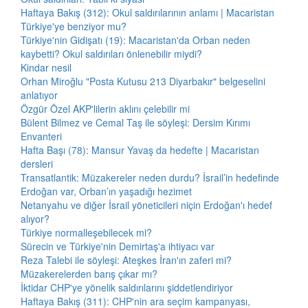
Haftaya Bakış (312): Okul saldırılarının anlamı | Macaristan
Türkiye'ye benziyor mu?
Türkiye'nin Gidişatı (19): Macaristan'da Orban neden
kaybetti? Okul saldırıları önlenebilir miydi?
Kindar nesil
Orhan Miroğlu "Posta Kutusu 213 Diyarbakır" belgeselini
anlatıyor
Özgür Özel AKP'lilerin aklını çelebilir mi
Bülent Bilmez ve Cemal Taş ile söyleşi: Dersim Kırımı
Envanteri
Hafta Başı (78): Mansur Yavaş da hedefte | Macaristan
dersleri
Transatlantik: Müzakereler neden durdu? İsrail’in hedefinde
Erdoğan var, Orban’ın yaşadığı hezimet
Netanyahu ve diğer İsrail yöneticileri niçin Erdoğan'ı hedef
alıyor?
Türkiye normalleşebilecek mi?
Sürecin ve Türkiye'nin Demirtaş'a ihtiyacı var
Reza Talebi ile söyleşi: Ateşkes İran'ın zaferi mi?
Müzakerelerden barış çıkar mı?
İktidar CHP'ye yönelik saldırılarını şiddetlendiriyor
Haftaya Bakış (311): CHP'nin ara seçim kampanyası,