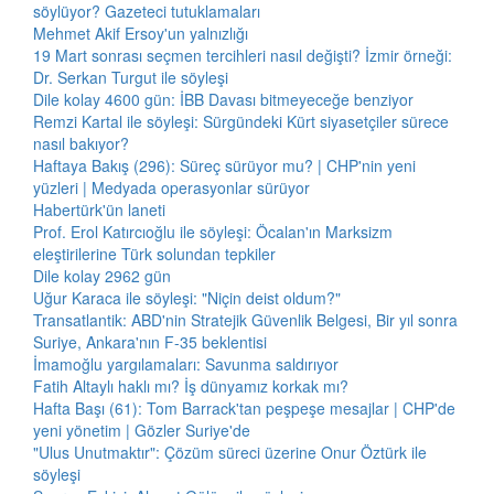
söylüyor? Gazeteci tutuklamaları
Mehmet Akif Ersoy'un yalnızlığı
19 Mart sonrası seçmen tercihleri nasıl değişti? İzmir örneği:
Dr. Serkan Turgut ile söyleşi
Dile kolay 4600 gün: İBB Davası bitmeyeceğe benziyor
Remzi Kartal ile söyleşi: Sürgündeki Kürt siyasetçiler sürece
nasıl bakıyor?
Haftaya Bakış (296): Süreç sürüyor mu? | CHP'nin yeni
yüzleri | Medyada operasyonlar sürüyor
Habertürk'ün laneti
Prof. Erol Katırcıoğlu ile söyleşi: Öcalan'ın Marksizm
eleştirilerine Türk solundan tepkiler
Dile kolay 2962 gün
Uğur Karaca ile söyleşi: "Niçin deist oldum?"
Transatlantik: ABD'nin Stratejik Güvenlik Belgesi, Bir yıl sonra
Suriye, Ankara'nın F-35 beklentisi
İmamoğlu yargılamaları: Savunma saldırıyor
Fatih Altaylı haklı mı? İş dünyamız korkak mı?
Hafta Başı (61): Tom Barrack'tan peşpeşe mesajlar | CHP'de
yeni yönetim | Gözler Suriye'de
"Ulus Unutmaktır": Çözüm süreci üzerine Onur Öztürk ile
söyleşi