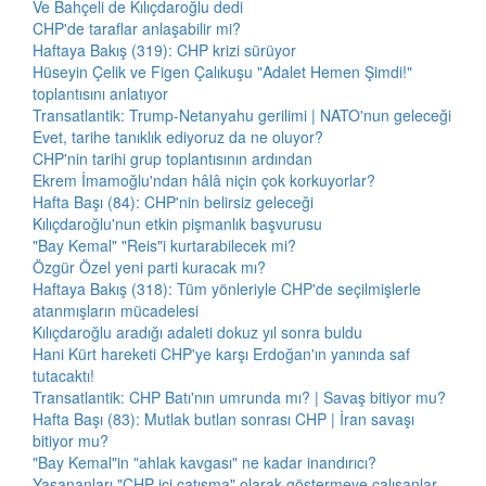
Ve Bahçeli de Kılıçdaroğlu dedi
CHP'de taraflar anlaşabilir mi?
Haftaya Bakış (319): CHP krizi sürüyor
Hüseyin Çelik ve Figen Çalıkuşu "Adalet Hemen Şimdi!"
toplantısını anlatıyor
Transatlantik: Trump-Netanyahu gerilimi | NATO'nun geleceği
Evet, tarihe tanıklık ediyoruz da ne oluyor?
CHP'nin tarihi grup toplantısının ardından
Ekrem İmamoğlu'ndan hâlâ niçin çok korkuyorlar?
Hafta Başı (84): CHP'nin belirsiz geleceği
Kılıçdaroğlu'nun etkin pişmanlık başvurusu
"Bay Kemal" "Reis"i kurtarabilecek mi?
Özgür Özel yeni parti kuracak mı?
Haftaya Bakış (318): Tüm yönleriyle CHP'de seçilmişlerle
atanmışların mücadelesi
Kılıçdaroğlu aradığı adaleti dokuz yıl sonra buldu
Hani Kürt hareketi CHP'ye karşı Erdoğan'ın yanında saf
tutacaktı!
Transatlantik: CHP Batı'nın umrunda mı? | Savaş bitiyor mu?
Hafta Başı (83): Mutlak butlan sonrası CHP | İran savaşı
bitiyor mu?
"Bay Kemal"in "ahlak kavgası" ne kadar inandırıcı?
Yaşananları "CHP içi çatışma" olarak göstermeye çalışanlar