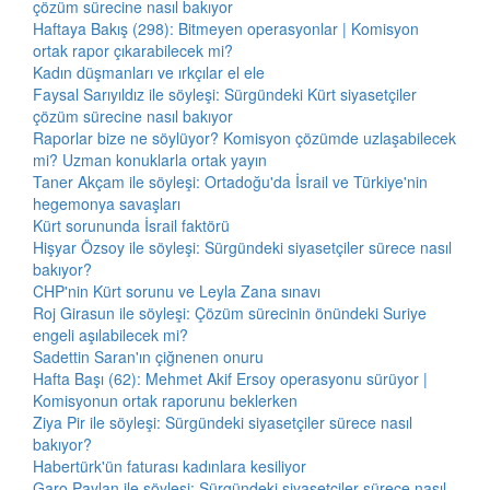
çözüm sürecine nasıl bakıyor
Haftaya Bakış (298): Bitmeyen operasyonlar | Komisyon
ortak rapor çıkarabilecek mi?
Kadın düşmanları ve ırkçılar el ele
Faysal Sarıyıldız ile söyleşi: Sürgündeki Kürt siyasetçiler
çözüm sürecine nasıl bakıyor
Raporlar bize ne söylüyor? Komisyon çözümde uzlaşabilecek
mi? Uzman konuklarla ortak yayın
Taner Akçam ile söyleşi: Ortadoğu'da İsrail ve Türkiye'nin
hegemonya savaşları
Kürt sorununda İsrail faktörü
Hişyar Özsoy ile söyleşi: Sürgündeki siyasetçiler sürece nasıl
bakıyor?
CHP'nin Kürt sorunu ve Leyla Zana sınavı
Roj Girasun ile söyleşi: Çözüm sürecinin önündeki Suriye
engeli aşılabilecek mi?
Sadettin Saran'ın çiğnenen onuru
Hafta Başı (62): Mehmet Akif Ersoy operasyonu sürüyor |
Komisyonun ortak raporunu beklerken
Ziya Pir ile söyleşi: Sürgündeki siyasetçiler sürece nasıl
bakıyor?
Habertürk'ün faturası kadınlara kesiliyor
Garo Paylan ile söyleşi: Sürgündeki siyasetçiler sürece nasıl