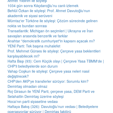
Ahmet Yıldırım ile söyleşi
1034 gün sonra Kılıçdaroğlu’nu canlı izlemek
Behlül Özkan ile söyleşi: Prof. Ahmet Davutoğlu'nun
akademik ve siyasi serüveni
Mümtaz'er Türköne ile söyleşi: Çözüm sürecinde gelinen
nokta ve bundan sonrası
Transatlantik: Michigan ön seçimleri | Ukrayna ve İran
savaşları arasında benzerlik ve farklar
Anahtar "demokratik cumhuriyet"in kapısını açacak mı?
YENİ Parti: Tek başına muhalefet
Prof. Mehmet Gürses ile söyleşi: Çerçeve yasa beklentileri
karşılayabilecek mi?
Hafta Başı (93): Cem Küçük olayı | Çerçeve Yasa TBMM'de |
CHP'li belediyelerde son durum
Vahap Coşkun ile söyleşi: Çerçeve yasa neleri nasıl
değiştirecek?
CHP'den AKP'ye transferler sürüyor: Sorumlu kim?
Demirtaş olmadan olmaz
Roj Girasun ile YENİ Parti, çerçeve yasa, DEM Parti ve
Selahattin Demirtaş üzerine söyleşi
Hoca'nın parti siyasetine vedası
Haftaya Bakış (326): Davutoğlu'nun vedası | Belediyelere
operasyonlar sürüyor | Demirtaş faktörü