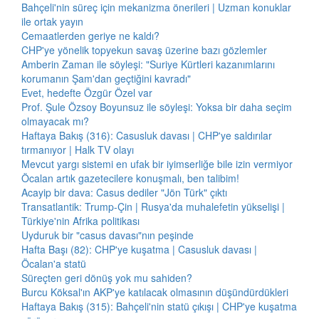
Bahçeli'nin süreç için mekanizma önerileri | Uzman konuklar
ile ortak yayın
Cemaatlerden geriye ne kaldı?
CHP'ye yönelik topyekun savaş üzerine bazı gözlemler
Amberin Zaman ile söyleşi: "Suriye Kürtleri kazanımlarını
korumanın Şam'dan geçtiğini kavradı"
Evet, hedefte Özgür Özel var
Prof. Şule Özsoy Boyunsuz ile söyleşi: Yoksa bir daha seçim
olmayacak mı?
Haftaya Bakış (316): Casusluk davası | CHP'ye saldırılar
tırmanıyor | Halk TV olayı
Mevcut yargı sistemi en ufak bir iyimserliğe bile izin vermiyor
Öcalan artık gazetecilere konuşmalı, ben talibim!
Acayip bir dava: Casus dediler "Jön Türk" çıktı
Transatlantik: Trump-Çin | Rusya'da muhalefetin yükselişi |
Türkiye'nin Afrika politikası
Uyduruk bir "casus davası"nın peşinde
Hafta Başı (82): CHP'ye kuşatma | Casusluk davası |
Öcalan'a statü
Süreçten geri dönüş yok mu sahiden?
Burcu Köksal'ın AKP'ye katılacak olmasının düşündürdükleri
Haftaya Bakış (315): Bahçeli'nin statü çıkışı | CHP'ye kuşatma