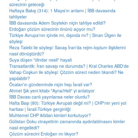
sürecinin geleceği
Haftaya Bakış (314): 1 Mayıs'ın anlamı | İBB davasında
tahliyeler
İBB davasında Adem Soytekin niçin tahliye edildi?
Erdoğan çözüm sürecinin önünü açıyor mu?
Türkiye Avrupa'nın içinde mi, dışında mı? | Sinan Ülgen ile
söyleşi
Reza Talebi ile söyleşi: Savaş İran'da rejim-toplum ilişkilerini
nasıl dönüştürdü?
Suya düşen "dindar nesil" hayali
Transatlantik: İran savaşı ne durumda? | Kral Charles ABD'de
Vahap Coşkun ile söyleşi: Çözüm süreci neden tıkandı? Ne
yapılabilir?
Öcalan'ın gündeminde niçin hep İsrail var?
Ahmet Şık yeni kitabı "Ayna/Heli" yi anlatıyor
İBB Davası canlı yayınlansa neler olurdu?
Hafta Başı (80): Türkiye Avrupalı değil mi? | CHP'nin yeni yol
haritası | İsrail-Türkiye gerginliği
Muhtemel CHP iktidarı kimleri korkutuyor?
Gülistan Doku cinayetinin zamanında aydınlatılmasını kimler
nasıl engelledi?
Çözüm sürecini Erdoğan mı tıkıyor?