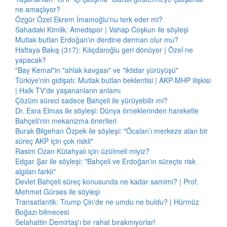
ne amaçlıyor?
Özgür Özel Ekrem İmamoğlu'nu terk eder mi?
Sahadaki Kimlik: Amedspor | Vahap Coşkun ile söyleşi
Mutlak butlan Erdoğan'ın derdine derman olur mu?
Haftaya Bakış (317): Kılıçdaroğlu geri dönüyor | Özel ne
yapacak?
"Bay Kemal"in "ahlak kavgası" ve "iktidar yürüyüşü"
Türkiye'nin gidişatı: Mutlak butlan beklentisi | AKP-MHP ilişkisi
| Halk TV'de yaşananların anlamı
Çözüm süreci sadece Bahçeli ile yürüyebilir mi?
Dr. Esra Elmas ile söyleşi: Dünya örneklerinden hareketle
Bahçeli'nin mekanizma önerileri
Burak Bilgehan Özpek ile söyleşi: "Öcalan’ı merkeze alan bir
süreç AKP için çok riskli"
Rasim Ozan Kütahyalı için üzülmeli miyiz?
Edgar Şar ile söyleşi: "Bahçeli ve Erdoğan'ın süreçte risk
algıları farklı"
Devlet Bahçeli süreç konusunda ne kadar samimi? | Prof.
Mehmet Gürses ile söyleşi
Transatlantik: Trump Çin'de ne umdu ne buldu? | Hürmüz
Boğazı bilmecesi
Selahattin Demirtaş'ı bir rahat bırakmıyorlar!