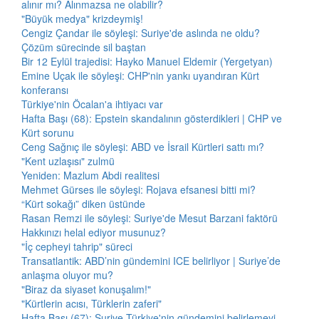
alınır mı? Alınmazsa ne olabilir?
"Büyük medya" krizdeymiş!
Cengiz Çandar ile söyleşi: Suriye'de aslında ne oldu?
Çözüm sürecinde sil baştan
Bir 12 Eylül trajedisi: Hayko Manuel Eldemir (Yergetyan)
Emine Uçak ile söyleşi: CHP'nin yankı uyandıran Kürt
konferansı
Türkiye'nin Öcalan'a ihtiyacı var
Hafta Başı (68): Epstein skandalının gösterdikleri | CHP ve
Kürt sorunu
Ceng Sağnıç ile söyleşi: ABD ve İsrail Kürtleri sattı mı?
"Kent uzlaşısı" zulmü
Yeniden: Mazlum Abdi realitesi
Mehmet Gürses ile söyleşi: Rojava efsanesi bitti mi?
“Kürt sokağı” diken üstünde
Rasan Remzi ile söyleşi: Suriye'de Mesut Barzani faktörü
Hakkınızı helal ediyor musunuz?
"İç cepheyi tahrip" süreci
Transatlantik: ABD’nin gündemini ICE belirliyor | Suriye’de
anlaşma oluyor mu?
"Biraz da siyaset konuşalım!"
"Kürtlerin acısı, Türklerin zaferi"
Hafta Başı (67): Suriye Türkiye'nin gündemini belirlemeyi