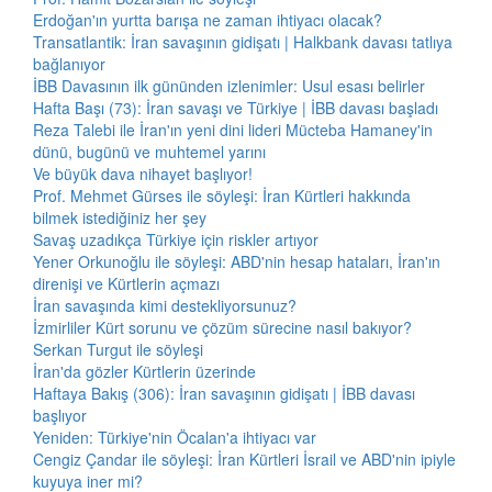
Erdoğan'ın yurtta barışa ne zaman ihtiyacı olacak?
Transatlantik: İran savaşının gidişatı | Halkbank davası tatlıya
bağlanıyor
İBB Davasının ilk gününden izlenimler: Usul esası belirler
Hafta Başı (73): İran savaşı ve Türkiye | İBB davası başladı
Reza Talebi ile İran'ın yeni dini lideri Mücteba Hamaney'in
dünü, bugünü ve muhtemel yarını
Ve büyük dava nihayet başlıyor!
Prof. Mehmet Gürses ile söyleşi: İran Kürtleri hakkında
bilmek istediğiniz her şey
Savaş uzadıkça Türkiye için riskler artıyor
Yener Orkunoğlu ile söyleşi: ABD'nin hesap hataları, İran'ın
direnişi ve Kürtlerin açmazı
İran savaşında kimi destekliyorsunuz?
İzmirliler Kürt sorunu ve çözüm sürecine nasıl bakıyor?
Serkan Turgut ile söyleşi
İran'da gözler Kürtlerin üzerinde
Haftaya Bakış (306): İran savaşının gidişatı | İBB davası
başlıyor
Yeniden: Türkiye'nin Öcalan'a ihtiyacı var
Cengiz Çandar ile söyleşi: İran Kürtleri İsrail ve ABD'nin ipiyle
kuyuya iner mi?