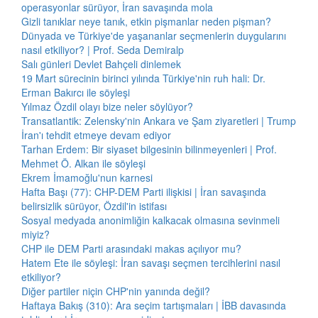
operasyonlar sürüyor, İran savaşında mola
Gizli tanıklar neye tanık, etkin pişmanlar neden pişman?
Dünyada ve Türkiye'de yaşananlar seçmenlerin duygularını
nasıl etkiliyor? | Prof. Seda Demiralp
Salı günleri Devlet Bahçeli dinlemek
19 Mart sürecinin birinci yılında Türkiye'nin ruh hali: Dr.
Erman Bakırcı ile söyleşi
Yılmaz Özdil olayı bize neler söylüyor?
Transatlantik: Zelensky'nin Ankara ve Şam ziyaretleri | Trump
İran'ı tehdit etmeye devam ediyor
Tarhan Erdem: Bir siyaset bilgesinin bilinmeyenleri | Prof.
Mehmet Ö. Alkan ile söyleşi
Ekrem İmamoğlu'nun karnesi
Hafta Başı (77): CHP-DEM Parti ilişkisi | İran savaşında
belirsizlik sürüyor, Özdil'in istifası
Sosyal medyada anonimliğin kalkacak olmasına sevinmeli
miyiz?
CHP ile DEM Parti arasındaki makas açılıyor mu?
Hatem Ete ile söyleşi: İran savaşı seçmen tercihlerini nasıl
etkiliyor?
Diğer partiler niçin CHP'nin yanında değil?
Haftaya Bakış (310): Ara seçim tartışmaları | İBB davasında