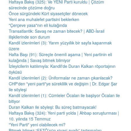
Haftaya Bakış (325): Ve YENİ Parti kuruldu | Çözüm
sürecinde çözüme doğru
Önce sürgündeki Kürt siyasetçiler dönecek
Yeni ana muhalefet partisini beklerken
"Çerçeve yasa"nın eli kulağında
Transatlantik: Savaş ne zaman bitecek? | ABD-İsrail
ilişkilerinde son durum
Kandil izlenimleri (3): Yarım yüzyıllık bir sayfa kapanmak
üzere
Hafta Başı (91): Süreçte önemli aşama | Yeni partinin eli
kulağında | Savaş bitmek bilmiyor
İzleyicilerin katılımıyla: Kandil'de Duran Kalkan röportajının
öyküsü
Kandil izlenimleri (2): Üniformalar ne zaman çıkarılacak?
CHP'den "yeni parti"ye süreklilik ve değişim | Dr. Edgar Şar
ile söyleşi
Kandil izlenimleri (1): Cümleler Öcalan ile başlıyor Öcalan ile
bitiyor
Duran Kalkan ile söyleşi: Bu süreç batmayacak!
Haftaya Bakış (324): Yeni parti yolda | Ahbap soruşturması |
10. yılında 15 Temmuz
"Yeni Parti" yeni olabilecek mi?
Bitmek bilmez “FETÖ’nün siyasi ayağı” tartışmaları