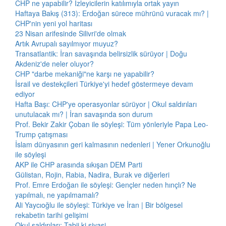
CHP ne yapabilir? İzleyicilerin katılımıyla ortak yayın
Haftaya Bakış (313): Erdoğan sürece mührünü vuracak mı? |
CHP'nin yeni yol haritası
23 Nisan arifesinde Silivri'de olmak
Artık Avrupalı sayılmıyor muyuz?
Transatlantik: İran savaşında belirsizlik sürüyor | Doğu
Akdeniz'de neler oluyor?
CHP "darbe mekaniği"ne karşı ne yapabilir?
İsrail ve destekçileri Türkiye'yi hedef göstermeye devam
ediyor
Hafta Başı: CHP'ye operasyonlar sürüyor | Okul saldırıları
unutulacak mı? | İran savaşında son durum
Prof. Bekir Zakir Çoban ile söyleşi: Tüm yönleriyle Papa Leo-
Trump çatışması
İslam dünyasının geri kalmasının nedenleri | Yener Orkunoğlu
ile söyleşi
AKP ile CHP arasında sıkışan DEM Parti
Gülistan, Rojin, Rabia, Nadira, Burak ve diğerleri
Prof. Emre Erdoğan ile söyleşi: Gençler neden hınçlı? Ne
yapılmalı, ne yapılmamalı?
Ali Yaycıoğlu ile söyleşi: Türkiye ve İran | Bir bölgesel
rekabetin tarihi gelişimi
Okul saldırıları: Tabii ki siyasi