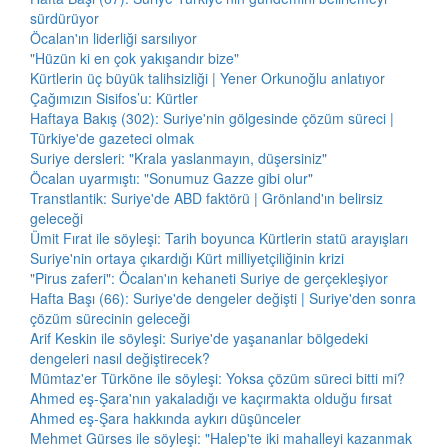
sürdürüyor
Öcalan'ın liderliği sarsılıyor
"Hüzün ki en çok yakışandır bize"
Kürtlerin üç büyük talihsizliği | Yener Orkunoğlu anlatıyor
Çağımızın Sisifos’u: Kürtler
Haftaya Bakış (302): Suriye'nin gölgesinde çözüm süreci |
Türkiye'de gazeteci olmak
Suriye dersleri: "Krala yaslanmayın, düşersiniz"
Öcalan uyarmıştı: "Sonumuz Gazze gibi olur"
Transtlantik: Suriye'de ABD faktörü | Grönland'ın belirsiz
geleceği
Ümit Fırat ile söyleşi: Tarih boyunca Kürtlerin statü arayışları
Suriye'nin ortaya çıkardığı Kürt milliyetçiliğinin krizi
"Pirus zaferi": Öcalan'ın kehaneti Suriye de gerçekleşiyor
Hafta Başı (66): Suriye'de dengeler değişti | Suriye'den sonra
çözüm sürecinin geleceği
Arif Keskin ile söyleşi: Suriye'de yaşananlar bölgedeki
dengeleri nasıl değiştirecek?
Mümtaz'er Türköne ile söyleşi: Yoksa çözüm süreci bitti mi?
Ahmed eş-Şara'nın yakaladığı ve kaçırmakta olduğu fırsat
Ahmed eş-Şara hakkında aykırı düşünceler
Mehmet Gürses ile söyleşi: "Halep'te iki mahalleyi kazanmak