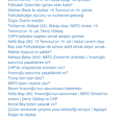
Fethullah Gülen'den geriye neler kaldı?
Gökhan Bacık ile söyleşi: 15 Temmuz'un 10. yılında
Fethullahçılığın durumu ve muhtemel geleceği
Özgür Özel'in enerjisi
Türkiye'nin Gidişatı (22): Ahbap olayı, NATO zirvesi, 15
Temmuz'un 10. yılı, Deniz Göktaş
CHP'li belediye başkanı olmak ateşten gömlek
Hafta Başı (90): 15 Temmuz'un 10. yılı | Haluk Levent olayı
Bazı eski Fethullahçılar da sürece dahil olmak istiyor ancak...
Silahlar boşuna mı yakıldı?
Haftaya Bakış (323): NATO Zirvesi'nin ardından | İmamoğlu
savunma yapabilecek mi?
CHP'de ortayolculuk mümkün mü?
İmamoğlu savunma yapabilecek mi?
Trump bizi niçin öptü?
NATO bizim neyimiz olur?
Ekrem İmamoğlu'nun savunmasını beklerken
Hafta Başı (89): İmamoğlu'nun savunması | NATO Zirvesi'nin
anlamı | Deniz Göktaş ve CHP
Kemal Bey bizleri salacak mı?
Çözüm sürecinde çerçeve yasa belirsizliği sürüyor | Ayşegül
Doğan ile söyleşi