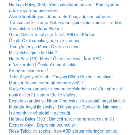
Haftaya Bakış (304): Yeni bakanların anlamı | Komisyonun
ortak raporunu beklerken
Akın Gürlek ile yeni dönem: Sert başladı, sert sürecek
Transatlantik: Trump-Netanyahu işbirliğinin sınırları | Türkiye,
Yunanistan ve Doğu Akdeniz
Gıran Özcan ile söyleşi: İsrail, ABD ve Kürtler
Özgür Özel sarsılmış ama yıkılmamış
Tüm yönleriyle Mesut Özarslan olayı
Milliyetçi sağın lideri kim?
Hafta Başı (69): Mesut Özarslan olayı | İran-ABD
müzakereleri | Öcalan'a umut hakkı
Erdoğan İslamcı mı?
Taha Akyol yeni kitabı Dünyayı Bölen Devrim'i anlatıyor
Mansur Yavaş neden gündemde değil?
Suriye'de yaşananlar seçmen tercihlerini ve çözüm sürecini
nasıl etkiler? | Hatem Ete ile söyleşi
Epstein skandalı ve Noam Chomsky'nin yarattığı hayal kırıklığı
Mustafa Akyol ile söyleşi: Dünyada ve Türkiye'de İslamiyet,
İslamcılık ve cihatçılığın geleceği
Haftaya Bakış (303): Bahçeli süreci kurtarabilecek mi? |
Epstein olayı | Depremin üçüncü yılı
Reza Talebi ile söyleşi: İran-ABD görüşmelerinden sonuç