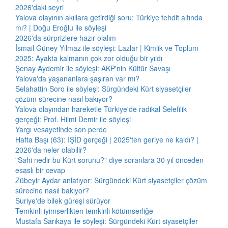
2026'daki seyri
Yalova olayının akıllara getirdiği soru: Türkiye tehdit altında
mı? | Doğu Eroğlu ile söyleşi
2026'da sürprizlere hazır olalım
İsmail Güney Yılmaz ile söyleşi: Lazlar | Kimlik ve Toplum
2025: Ayakta kalmanın çok zor olduğu bir yıldı
Şenay Aydemir ile söyleşi: AKP'nin Kültür Savaşı
Yalova'da yaşananlara şaşıran var mı?
Selahattin Soro ile söyleşi: Sürgündeki Kürt siyasetçiler
çözüm sürecine nasıl bakıyor?
Yalova olayından hareketle Türkiye'de radikal Selefilik
gerçeği: Prof. Hilmi Demir ile söyleşi
Yargı vesayetinde son perde
Hafta Başı (63): IŞİD gerçeği | 2025'ten geriye ne kaldı? |
2026'da neler olabilir?
"Sahi nedir bu Kürt sorunu?" diye soranlara 30 yıl önceden
esaslı bir cevap
Zübeyir Aydar anlatıyor: Sürgündeki Kürt siyasetçiler çözüm
sürecine nasıl bakıyor?
Suriye'de bilek güreşi sürüyor
Temkinli iyimserlikten temkinli kötümserliğe
Mustafa Sarıkaya ile söyleşi: Sürgündeki Kürt siyasetçiler