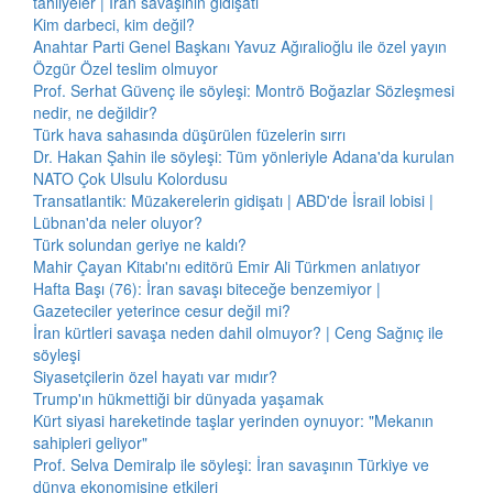
tahliyeler | İran savaşının gidişatı
Kim darbeci, kim değil?
Anahtar Parti Genel Başkanı Yavuz Ağıralioğlu ile özel yayın
Özgür Özel teslim olmuyor
Prof. Serhat Güvenç ile söyleşi: Montrö Boğazlar Sözleşmesi
nedir, ne değildir?
Türk hava sahasında düşürülen füzelerin sırrı
Dr. Hakan Şahin ile söyleşi: Tüm yönleriyle Adana'da kurulan
NATO Çok Ulsulu Kolordusu
Transatlantik: Müzakerelerin gidişatı | ABD'de İsrail lobisi |
Lübnan'da neler oluyor?
Türk solundan geriye ne kaldı?
Mahir Çayan Kitabı'nı editörü Emir Ali Türkmen anlatıyor
Hafta Başı (76): İran savaşı biteceğe benzemiyor |
Gazeteciler yeterince cesur değil mi?
İran kürtleri savaşa neden dahil olmuyor? | Ceng Sağnıç ile
söyleşi
Siyasetçilerin özel hayatı var mıdır?
Trump'ın hükmettiği bir dünyada yaşamak
Kürt siyasi hareketinde taşlar yerinden oynuyor: "Mekanın
sahipleri geliyor"
Prof. Selva Demiralp ile söyleşi: İran savaşının Türkiye ve
dünya ekonomisine etkileri