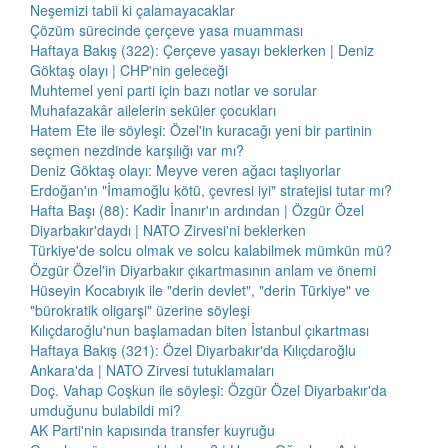
Neşemizi tabii ki çalamayacaklar
Çözüm sürecinde çerçeve yasa muamması
Haftaya Bakış (322): Çerçeve yasayı beklerken | Deniz
Göktaş olayı | CHP'nin geleceği
Muhtemel yeni parti için bazı notlar ve sorular
Muhafazakâr ailelerin seküler çocukları
Hatem Ete ile söyleşi: Özel'in kuracağı yeni bir partinin
seçmen nezdinde karşılığı var mı?
Deniz Göktaş olayı: Meyve veren ağacı taşlıyorlar
Erdoğan'ın "İmamoğlu kötü, çevresi iyi" stratejisi tutar mı?
Hafta Başı (88): Kadir İnanır'ın ardından | Özgür Özel
Diyarbakır'daydı | NATO Zirvesi'ni beklerken
Türkiye'de solcu olmak ve solcu kalabilmek mümkün mü?
Özgür Özel'in Diyarbakır çıkartmasının anlam ve önemi
Hüseyin Kocabıyık ile "derin devlet", "derin Türkiye" ve
"bürokratik oligarşi" üzerine söyleşi
Kılıçdaroğlu'nun başlamadan biten İstanbul çıkartması
Haftaya Bakış (321): Özel Diyarbakır'da Kılıçdaroğlu
Ankara'da | NATO Zirvesi tutuklamaları
Doç. Vahap Coşkun ile söyleşi: Özgür Özel Diyarbakır'da
umduğunu bulabildi mi?
AK Parti'nin kapısında transfer kuyruğu