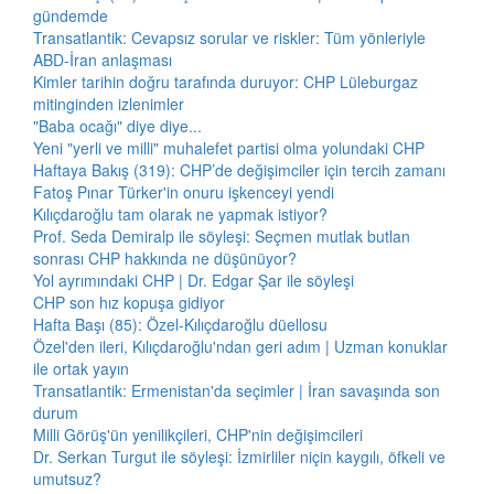
gündemde
Transatlantik: Cevapsız sorular ve riskler: Tüm yönleriyle
ABD-İran anlaşması
Kimler tarihin doğru tarafında duruyor: CHP Lüleburgaz
mitinginden izlenimler
"Baba ocağı" diye diye...
Yeni "yerli ve milli" muhalefet partisi olma yolundaki CHP
Haftaya Bakış (319): CHP’de değişimciler için tercih zamanı
Fatoş Pınar Türker'in onuru işkenceyi yendi
Kılıçdaroğlu tam olarak ne yapmak istiyor?
Prof. Seda Demiralp ile söyleşi: Seçmen mutlak butlan
sonrası CHP hakkında ne düşünüyor?
Yol ayrımındaki CHP | Dr. Edgar Şar ile söyleşi
CHP son hız kopuşa gidiyor
Hafta Başı (85): Özel-Kılıçdaroğlu düellosu
Özel'den ileri, Kılıçdaroğlu'ndan geri adım | Uzman konuklar
ile ortak yayın
Transatlantik: Ermenistan'da seçimler | İran savaşında son
durum
Milli Görüş'ün yenilikçileri, CHP'nin değişimcileri
Dr. Serkan Turgut ile söyleşi: İzmirliler niçin kaygılı, öfkeli ve
umutsuz?